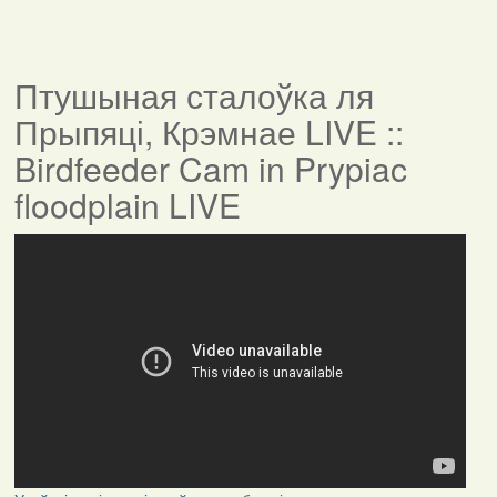
Птушыная сталоўка ля
Прыпяці, Крэмнае LIVE ::
Birdfeeder Cam in Prypiac
floodplain LIVE