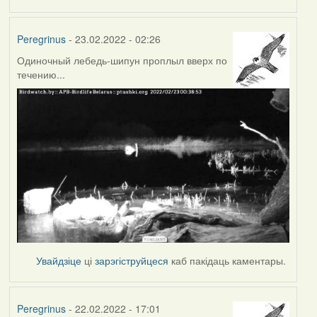
Peregrinus
- 23.02.2022 - 02:26
Одиночный лебедь-шипун проплыл вверх по
течению...
Увайдзіце
ці
зарэгіструйцеся
каб пакідаць каментары.
Peregrinus
- 22.02.2022 - 17:01