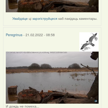
Увайдзіце
ці
зарэгіструйцеся
каб пакідаць каментары.
Peregrinus
- 21.02.2022 - 08:58
И дождь не помеха...