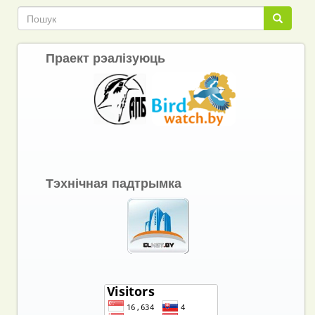
Пошук
Пошук
Праект рэалізуюць
Тэхнічная падтрымка