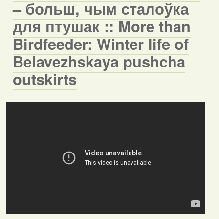
– больш, чым сталоўка
для птушак :: More than
Birdfeeder: Winter life of
Belavezhskaya pushcha
outskirts