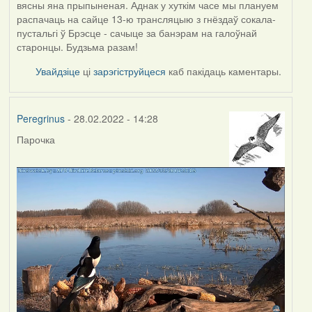
вясны яна прыпыненая. Аднак у хуткім часе мы плануем
распачаць на сайце 13-ю трансляцыю з гнёздаў сокала-
пустальгі ў Брэсце - сачыце за банэрам на галоўнай
старонцы. Будзьма разам!
Увайдзіце
ці
зарэгіструйцеся
каб пакідаць каментары.
Peregrinus
- 28.02.2022 - 14:28
Парочка