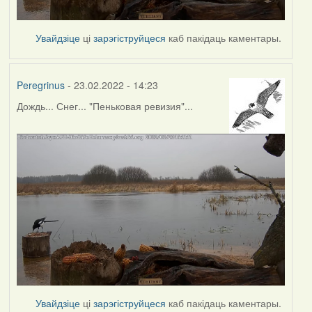
Увайдзіце
ці
зарэгіструйцеся
каб пакідаць каментары.
Peregrinus
- 23.02.2022 - 14:23
Дождь... Снег... "Пеньковая ревизия"...
Увайдзіце
ці
зарэгіструйцеся
каб пакідаць каментары.