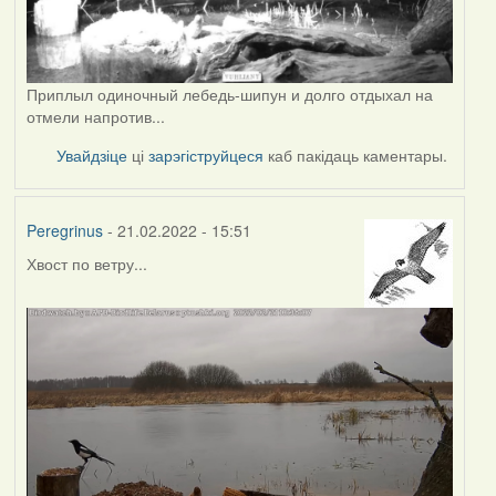
Приплыл одиночный лебедь-шипун и долго отдыхал на
отмели напротив...
Увайдзіце
ці
зарэгіструйцеся
каб пакідаць каментары.
Peregrinus
- 21.02.2022 - 15:51
Хвост по ветру...