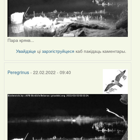
Пара крякв...
Увайдзіце
ці
зарэгіструйцеся
каб пакідаць каментары.
Peregrinus
- 22.02.2022 - 09:40