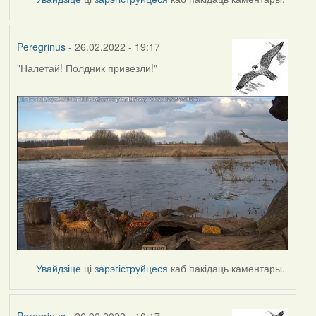
Peregrinus
- 26.02.2022 - 19:17
"Налетай! Полдник привезли!"
Увайдзіце
ці
зарэгіструйцеся
каб пакідаць каментары.