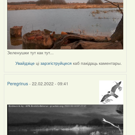
Зеленушки тут как тут...
Увайдзіце
ці
зарэгіструйцеся
каб пакідаць каментары.
Peregrinus
- 22.02.2022 - 09:41