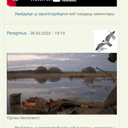
Увайдзіце
ці
зарэгіструйцеся
каб пакідаць каментары.
Peregrinus
- 26.02.2022 - 19:19
Орлан-белохвост
Увайдзіце
ці
зарэгіструйцеся
каб пакідаць каментары.