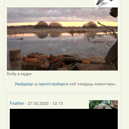
Бобр в кадре
Увайдзіце
ці
зарэгіструйцеся
каб пакідаць каментары.
Feather
- 27.02.2022 - 12:13
In
reply
to