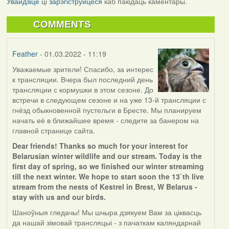
Увайдзіце
ці
зарэгіструйцеся
каб пакідаць каментары.
COMMENTS
Feather
- 01.03.2022 - 11:19
Уважаемые зрители! Спасибо, за интерес
к трансляции. Вчера был последний день
трансляции с кормушки в этом сезоне. До
встречи в следующем сезоне и на уже 13-й трансляции с
гнёзд обыкновенной пустельги в Бресте. Мы планируем
начать её в ближайшее время - следите за банером на
главной странице сайта.
Dear friends! Thanks so much for your interest for
Belarusian winter wildlife and our stream. Today is the
first day of spring, so we finished our winter streaming
till the next winter. We hope to start soon the 13`th live
stream from the nests of Kestrel in Brest, W Belarus -
stay with us and our birds.
Шаноўныя гледачы! Мы шчыра дзякуем Вам за ціквасць
да нашай зімовай трансляцыі - з пачаткам каляндарнай