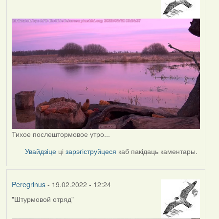
Тихое послештормовое утро...
Увайдзіце
ці
зарэгіструйцеся
каб пакідаць каментары.
Peregrinus
- 19.02.2022 - 12:24
"Штурмовой отряд"