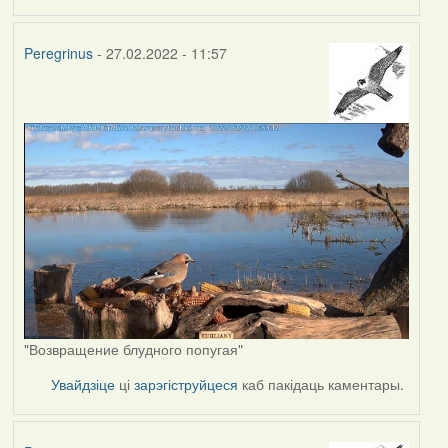
Peregrinus
- 27.02.2022 - 11:57
"Возвращение блудного попугая"
Увайдзіце
ці
зарэгіструйцеся
каб пакідаць каментары.