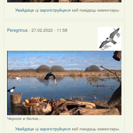
Увайдзіце
ці
зарэгіструйцеся
каб пакідаць каментары.
Peregrinus
- 27.02.2022 - 11:58
Черное и белое...
Увайдзіце
ці
зарэгіструйцеся
каб пакідаць каментары.