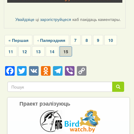
Увайдзіце
ці
зарэгіструйцеся
каб пакідаць каментары.
Pagination
First
« Першая
Previous
‹ Папярэдняя
Page
7
Page
8
Page
9
Page
10
page
page
Page
11
Page
12
Page
13
Page
14
Current
15
page
Facebook
Twitter
VK
Odnoklassniki
Telegram
Viber
Copy
Link
Пошук
Пошук
Праект рэалізуюць