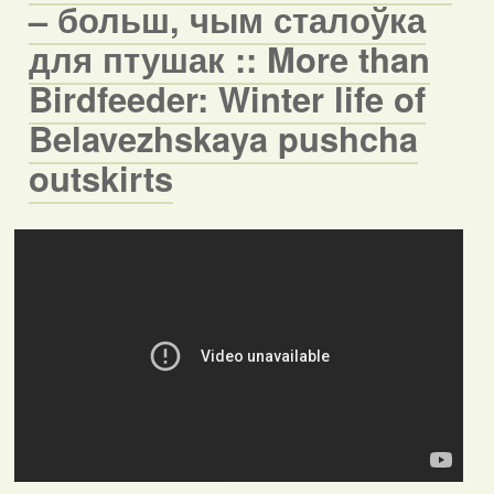
– больш, чым сталоўка
для птушак :: More than
Birdfeeder: Winter life of
Belavezhskaya pushcha
outskirts