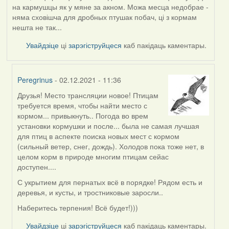
на кармушцы як у мяне за акном. Можа месца недобрае -
няма сховішча для дробных птушак побач, ці з кормам
нешта не так...
Увайдзіце
ці
зарэгіструйцеся
каб пакідаць каментары.
Peregrinus
- 02.12.2021 - 11:36
Друзья! Место трансляции новое! Птицам
In
требуется время, чтобы найти место с
reply
кормом... привыкнуть.. Погода во врем
to
установки кормушки и после... была не самая лучшая
by
для птиц в аспекте поиска новых мест с кормом
AV
(сильный ветер, снег, дождь). Холодов пока тоже нет, в
целом корм в природе многим птицам сейас
доступен....
С укрытием для пернатых всё в порядке! Рядом есть и
деревья, и кусты, и тростниковые заросли..
Наберитесь терпения! Всё будет!)))
Увайдзіце
ці
зарэгіструйцеся
каб пакідаць каментары.