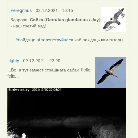
Peregrinus
- 03.12.2021 - 15:15
Здорово!
Сойка (Garrulus glandarius / Jay
)
In
- наш третий вид!
reply
to
Увайдзіце
ці
зарэгіструйцеся
каб пакідаць каментары.
by
Feather
Lighty
- 02.12.2021 - 22:20
...Во, а тут замест страшнага сабакі Felix
felix...