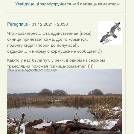
Увайдзіце
ці
зарэгіструйцеся
каб пакідаць каментары.
Peregrinus
- 01.12.2021 - 20:30
Что характерно... Эта единственная (пока)
синица прилетает сама, долго кормится,
подолгу сидит (порой до получаса!),
отдыхая... и никому о кормушке не сообщает..))
Как-то у нас была тут, у реки, в одном из сезоном
трансляции похожая "синица-романтик"!))))