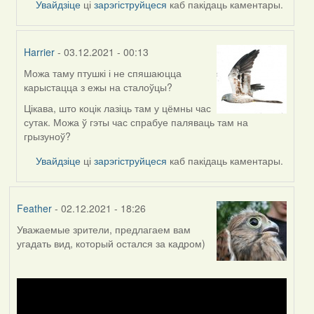
Увайдзіце
ці
зарэгіструйцеся
каб пакідаць каментары.
Harrier
- 03.12.2021 - 00:13
Можа таму птушкі і не спяшаюцца
In
карыстацца з ежы на сталоўцы?
reply
to
Цікава, што коцік лазіць там у цёмны час
by
сутак. Можа ў гэты час спрабуе паляваць там на
Lighty
грызуноў?
Увайдзіце
ці
зарэгіструйцеся
каб пакідаць каментары.
Feather
- 02.12.2021 - 18:26
Уважаемые зрители, предлагаем вам
угадать вид, который остался за кадром)