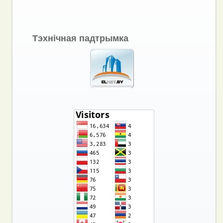
Тэхнічная падтрымка