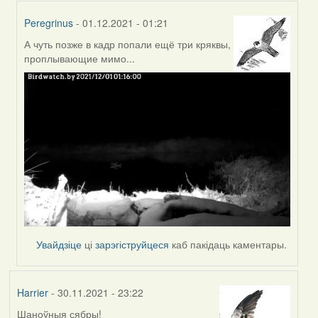
Peregrinus
- 01.12.2021 - 01:21
А чуть позже в кадр попали ещё три кряквы,
In
проплывающие мимо...
reply
to
by
Peregrinus
Увайдзіце
ці
зарэгіструйцеся
каб пакідаць каментары.
Harrier
- 30.11.2021 - 23:22
Шаноўныя сябры!