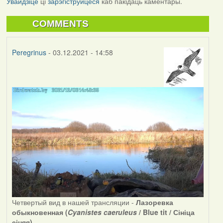
Увайдзіце
ці
зарэгіструйцеся
каб пакідаць каментары.
COMMENTS
Peregrinus
- 03.12.2021 - 14:58
Четвертый вид в нашей трансляции -
Лазоревка
обыкновенная (
Cyanistes caeruleus
/ Blue tit / Сініца
сіняя)
.