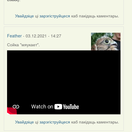
Увайдзіце
ці
зарэгіструйцеся
каб пакідаць каментары.
Feather
- 03.12.2021 - 14:27
Сойка "мяукает".
Увайдзіце
ці
зарэгіструйцеся
каб пакідаць каментары.