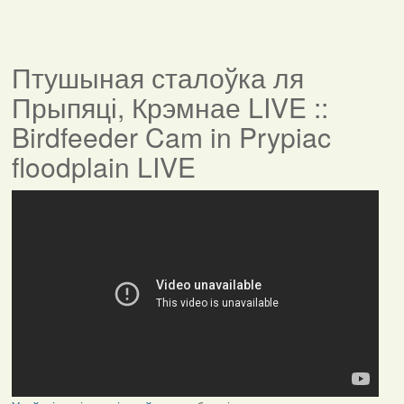
Птушыная сталоўка ля
Прыпяці, Крэмнае LIVE ::
Birdfeeder Cam in Prypiac
floodplain LIVE