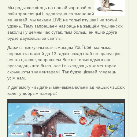
Мы рады вас вітаць на нашай чарговай он-
лайн трансляцыі і, адпаведна са змененай
яе назвай, мы чакаем LIVE не толькі птушак і не толькі
ўдзень. Таму запрашаем назіраць на жыццём пушчанскіх
ваколіц і ў цёмны час сутак, тым больш, ён яшчэ доўга
будзе даўжэйшы за светлы.
Дарэчы, дзякуючы магчымасцям YouTube, магчыма
перамотка падзей да 12 гадзін назад і каб не прапусціць
нешта цікавае, запрашаем Вас не толькі адматваць і
праглядаць што было, але і выкладваць у каментарах
скрыншоты з каментарамі. Так будзе цікавей глядзець
усім нам.
У дапамогу - выдатны міні-вызначальнік ад нашых чэшскіх
калег у добрым памеры: