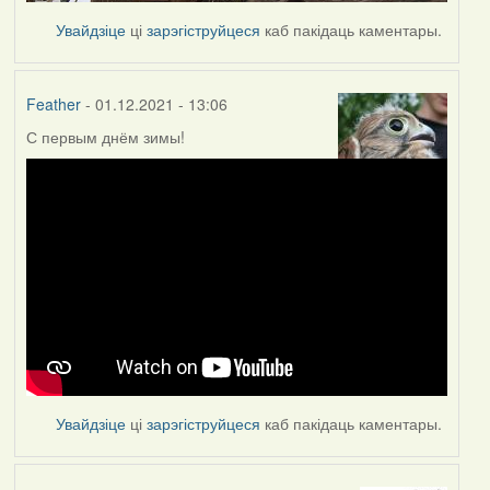
Увайдзіце
ці
зарэгіструйцеся
каб пакідаць каментары.
Feather
- 01.12.2021 - 13:06
С первым днём зимы!
Увайдзіце
ці
зарэгіструйцеся
каб пакідаць каментары.