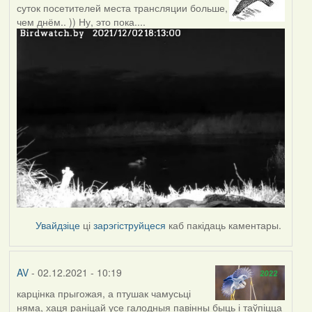
суток посетителей места трансляции больше,
чем днём.. )) Ну, это пока....
Увайдзіце
ці
зарэгіструйцеся
каб пакідаць каментары.
AV
- 02.12.2021 - 10:19
карцінка прыгожая, а птушак чамусьці
няма, хаця раніцай усе галодныя павінны быць і таўпіцца