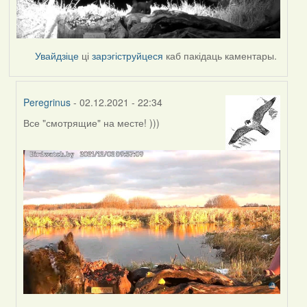
Увайдзіце
ці
зарэгіструйцеся
каб пакідаць каментары.
Peregrinus
- 02.12.2021 - 22:34
Все "смотрящие" на месте! )))
In
reply
to
by
Lighty