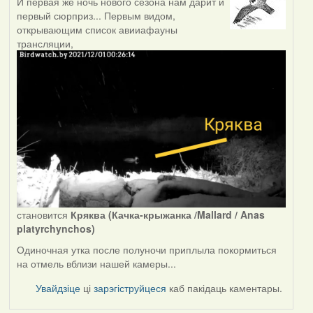
И первая же ночь нового сезона нам дарит и
первый сюрприз... Первым видом,
открывающим список авииафауны
трансляции,
становится
Кряква (Качка-крыжанка /Mallard / Anas
platyrchynchos)
Одиночная утка после полуночи приплыла покормиться
на отмель вблизи нашей камеры...
Увайдзіце
ці
зарэгіструйцеся
каб пакідаць каментары.