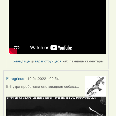
In
reply
to
by
Peregrinus
Увайдзіце
ці
зарэгіструйцеся
каб пакідаць каментары.
Peregrinus
- 19.01.2022 - 09:54
В 6 утра пробежала енотовидная собака...