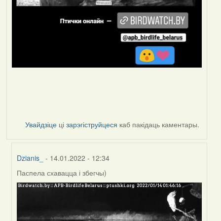
Увайдзіце
ці
зарэгіструйцеся
каб пакідаць каментары.
Dzianis_
- 14.01.2022 - 12:34
Паспела схавацца і збегчы)
In
reply
to
by
Peregrinus