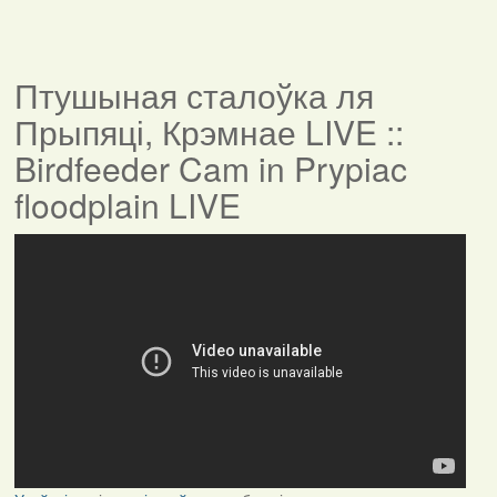
Птушыная сталоўка ля
Прыпяці, Крэмнае LIVE ::
Birdfeeder Cam in Prypiac
floodplain LIVE