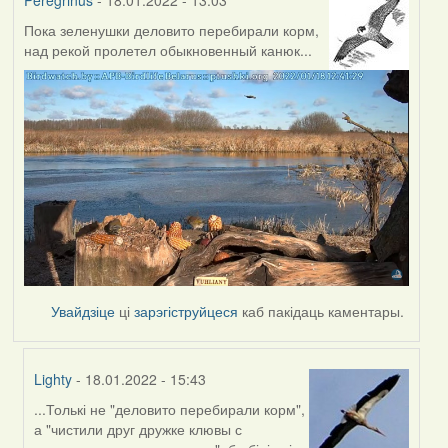
Peregrinus
- 18.01.2022 - 13:03
Пока зеленушки деловито перебирали корм,
над рекой пролетел обыкновенный канюк...
Увайдзіце
ці
зарэгіструйцеся
каб пакідаць каментары.
Lighty
- 18.01.2022 - 15:43
...Толькі не "деловито перебирали корм",
In
а "чистили друг дружке клювы с
reply