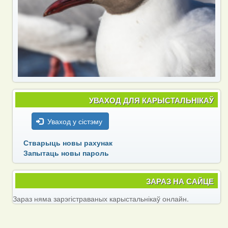
УВАХОД ДЛЯ КАРЫСТАЛЬНІКАЎ
Уваход у сістэму
Стварыць новы рахунак
Запытаць новы пароль
ЗАРАЗ НА САЙЦЕ
Зараз няма зарэгістраваных карыстальнікаў онлайн.