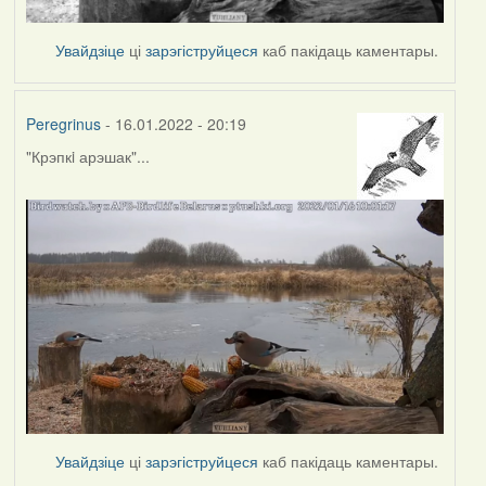
Увайдзіце
ці
зарэгіструйцеся
каб пакідаць каментары.
Peregrinus
- 16.01.2022 - 20:19
"Крэпкi арэшак"...
Увайдзіце
ці
зарэгіструйцеся
каб пакідаць каментары.