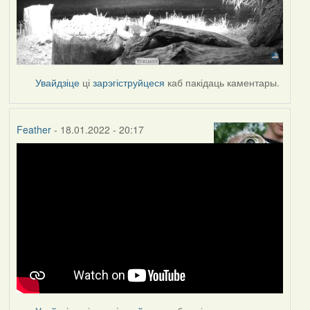
Увайдзіце
ці
зарэгіструйцеся
каб пакідаць каментары.
Feather
- 18.01.2022 - 20:17