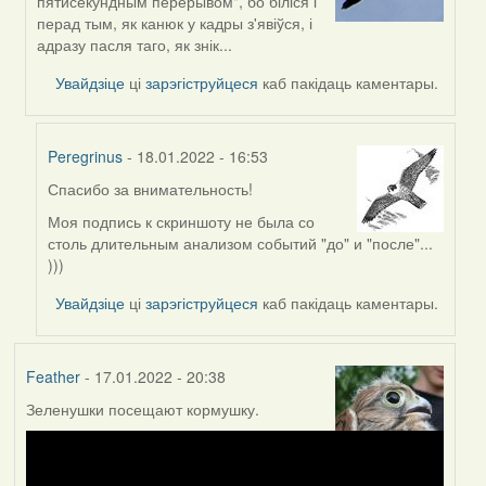
пятисекундным перерывом", бо біліся і
to
перад тым, як канюк у кадры з'явіўся, і
by
адразу пасля таго, як знік...
Peregrinus
Увайдзіце
ці
зарэгіструйцеся
каб пакідаць каментары.
Peregrinus
- 18.01.2022 - 16:53
Спасибо за внимательность!
In
reply
Моя подпись к скриншоту не была со
to
столь длительным анализом событий "до" и "после"...
by
)))
Lighty
Увайдзіце
ці
зарэгіструйцеся
каб пакідаць каментары.
Feather
- 17.01.2022 - 20:38
Зеленушки посещают кормушку.