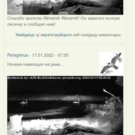
Спасибо зрителю Alexandr Alexandr! Он заметил ночную
лисичку и сообщил нам!
Увайдзіце
ці
зарэгіструйцеся
каб пакідаць каментары.
Peregrinus
- 17.01.2022 - 07:55
Ночная навигация на реке...