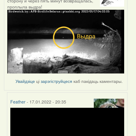
сторону и через пять минут возвращалась,
проплыла выдра!
Увайдзіце
ці
зарэгіструйцеся
каб пакідаць каментары.
Feather
- 17.01.2022 - 20:35
In
reply
to
by