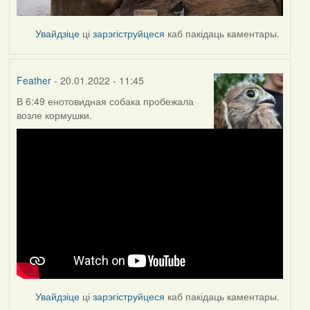
Увайдзіце
ці
зарэгіструйцеся
каб пакідаць каментары.
Feather
- 20.01.2022 - 11:45
В 6:49 енотовидная собака пробежала
возле кормушки.
Увайдзіце
ці
зарэгіструйцеся
каб пакідаць каментары.