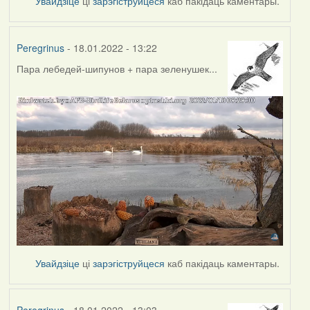
Увайдзіце
ці
зарэгіструйцеся
каб пакідаць каментары.
Peregrinus
- 18.01.2022 - 13:22
Пара лебедей-шипунов + пара зеленушек...
Увайдзіце
ці
зарэгіструйцеся
каб пакідаць каментары.