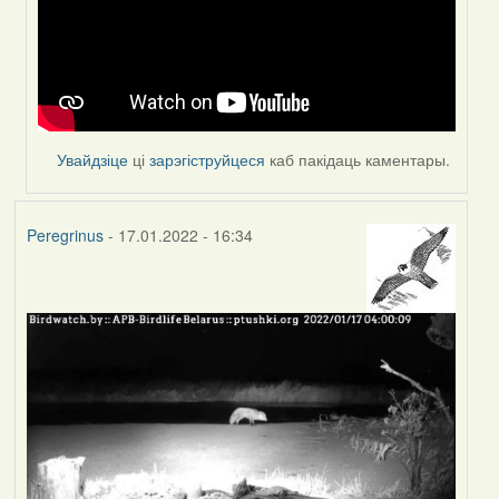
Peregrinus
Увайдзіце
ці
зарэгіструйцеся
каб пакідаць каментары.
Peregrinus
- 17.01.2022 - 16:34