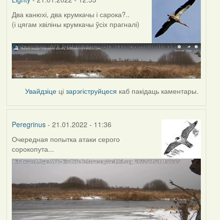
Два канюхі, два крумкачы і сарока?..
(і цягам хвіліны крумкачы ўсіх прагналі)
Увайдзіце
ці
зарэгіструйцеся
каб пакідаць каментары.
Peregrinus
- 21.01.2022 - 11:36
Очередная попытка атаки серого
сорокопута...