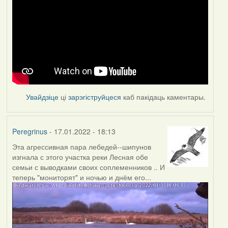
Увайдзіце
ці
зарэгіструйцеся
каб пакідаць каментары.
Peregrinus
- 17.01.2022 - 18:13
Эта агрессивная пара лебедей--шипунов
изгнала с этого участка реки Лесная обе
семьи с выводками своих соплеменников .. И
теперь "мониторят" и ночью и днём его...