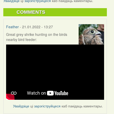
Увайдзіце
ці
зарэгіструйцеся
каб пакідаць каментары.
COMMENTS
Feather
- 21.01.2022 - 13:27
Great grey shrike hunting on the birds
nearby bird feeder:
Увайдзіце
ці
зарэгіструйцеся
каб пакідаць каментары.