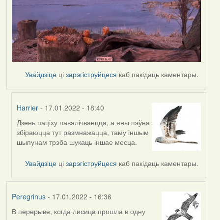
Увайдзіце
ці
зарэгіструйцеся
каб пакідаць каментары.
Harrier
- 17.01.2022 - 18:40
Дзень паціху павялічваецца, а яны пэўна
In
збіраюцца тут размнажацца, таму іншым
reply
шыпунам трэба шукаць іншае месца.
to
by
Увайдзіце
ці
зарэгіструйцеся
каб пакідаць каментары.
Peregrinus
Peregrinus
- 17.01.2022 - 16:36
В перерыве, когда лисица прошла в одну