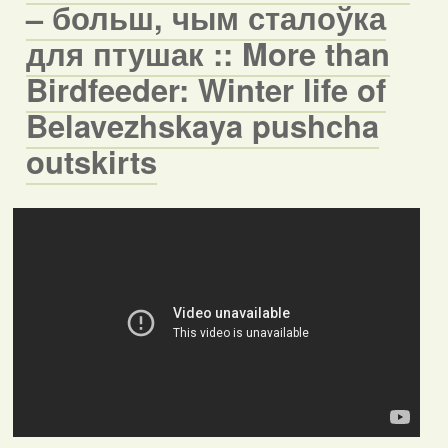
– больш, чым сталоўка
для птушак :: More than
Birdfeeder: Winter life of
Belavezhskaya pushcha
outskirts