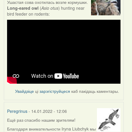
Ушастая сова охотилась возле кормушки.
Long-eared owl
(
Asio otus
) hunting near
bird feeder on rodents:
Увайдзіце
ці
зарэгіструйцеся
каб пакідаць каментары.
Peregrinus
- 14.01.2022 - 12:06
Ещё раз спасибо нашим зрителям!
Благодаря внимательности Iryna Liubchyk мы