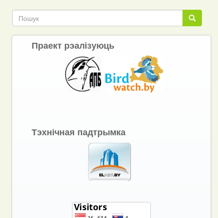
Link
Пошук
Пошук
Праект рэалізуюць
Тэхнічная падтрымка