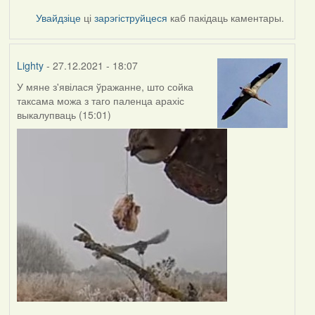
Увайдзіце
ці
зарэгіструйцеся
каб пакідаць каментары.
Lighty
- 27.12.2021 - 18:07
У мяне з'явілася ўражанне, што сойка
таксама можа з таго паленца арахіс
выкалупваць (15:01)