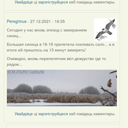
Увайдзіце
ці
зарэгіструйцеся
каб пакідаць каментары.
Peregrinus
- 27.12.2021 - 16:35
Сегодня у нас вновь эпизод с замиранием
синиц...
Большая синица в 16-16 прилетела поклевать сало... а в
итоге ей пришлось на 13 минут замереть!
Очевидно, вновь перепелятник вёл дежурство где то
рядом...
Увайдзіце
ці
зарэгіструйцеся
каб пакідаць каментары.