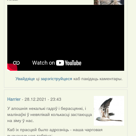
Увайдзіце
ці
зарэгіструйцеся
каб пакідаць каментары.
Harrier
- 28.12.2021 - 23:43
У апошнія некалькі гадоў і берасцянкі, і
малінаўкі ў невялікай колькасці застаюцца
на зіму ў нас.
Каб іх прасцей было адрозніць - наша чарговая
вызначальная табліца: