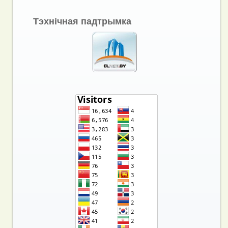
Тэхнічная падтрымка