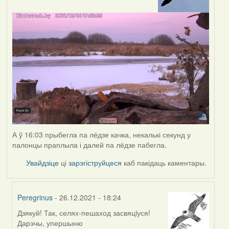
А ў 16:03 прыбегла па лёдзе качка, некалькі секунд у
палонцы праплыла і далей па лёдзе пабегла.
Увайдзіце
ці
зарэгіструйцеся
каб пакідаць каментары.
Peregrinus
- 26.12.2021 - 18:24
Дзякуй! Так, селях-пешаход засвяцiуся!
In
Дарэчы, упершыню
reply