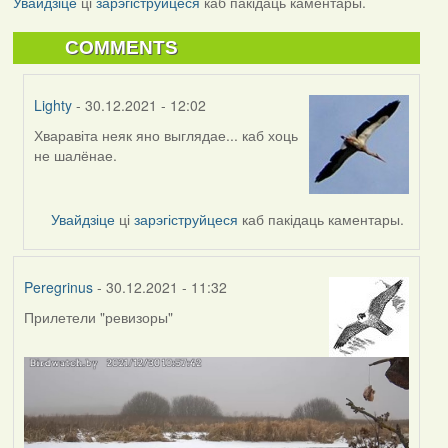
Увайдзіце
ці
зарэгіструйцеся
каб пакідаць каментары.
COMMENTS
Lighty
- 30.12.2021 - 12:02
Хваравіта неяк яно выглядае... каб хоць
In
не шалёнае.
reply
to
by
Увайдзіце
ці
зарэгіструйцеся
каб пакідаць каментары.
Peregrinus
Peregrinus
- 30.12.2021 - 11:32
Прилетели "ревизоры"