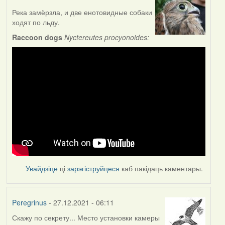
Река замёрзла, и две енотовидные собаки
ходят по льду.
Raccoon dogs
Nyctereutes procyonoides:
Увайдзіце
ці
зарэгіструйцеся
каб пакідаць каментары.
Peregrinus
- 27.12.2021 - 06:11
Скажу по секрету... Место установки камеры