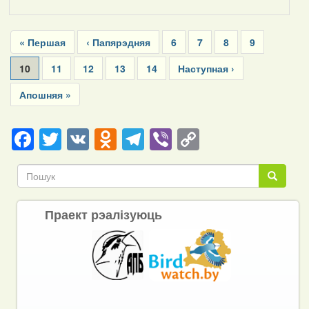
Pagination
First
« Першая
Previous
‹ Папярэдняя
Page
6
Page
7
Page
8
Page
9
page
page
Current
10
Page
11
Page
12
Page
13
Page
14
Next
Наступная ›
page
page
Last
Апошняя »
page
Facebook
Twitter
VK
Odnoklassniki
Telegram
Viber
Copy
Link
Пошук
Пошук
Праект рэалізуюць