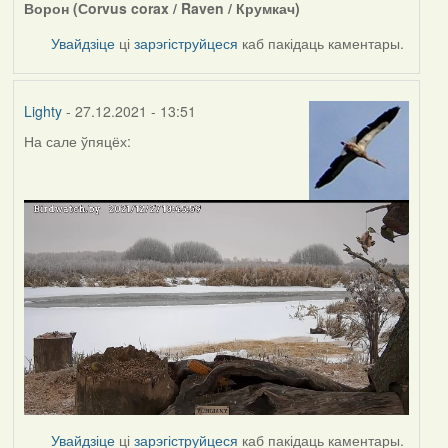
Ворон (Сorvus corax / Raven / Крумкач)
Увайдзіце
ці
зарэгіструйцеся
каб пакідаць каментары.
Lighty
- 27.12.2021 - 13:51
На сале ўпяцёх:
Увайдзіце
ці
зарэгіструйцеся
каб пакідаць каментары.