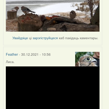
Увайдзіце
ці
зарэгіструйцеся
каб пакідаць каментары.
Feather
- 30.12.2021 - 10:56
Лиса.