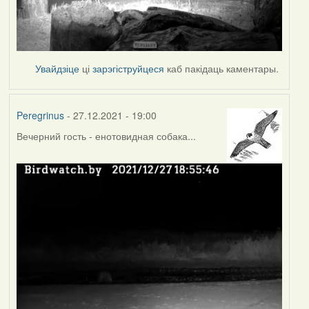
Увайдзіце
ці
зарэгіструйцеся
каб пакідаць каментары.
Peregrinus
- 27.12.2021 - 19:00
Вечерний гость - енотовидная собака...