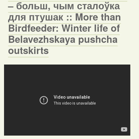
– больш, чым сталоўка
для птушак :: More than
Birdfeeder: Winter life of
Belavezhskaya pushcha
outskirts