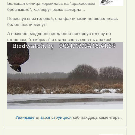
Большая синица кормилась на "арахисовом
брёвнышке", как вдруг резко замерла...
Повиснув вниз головой, она фактически не шевелилась
более шести минут!
А позднее, медленно-медленно повернув голову по
сторонам, "отмёрзла" и стала вновь клевать арахис!
Увайдзіце
ці
зарэгіструйцеся
каб пакідаць каментары.