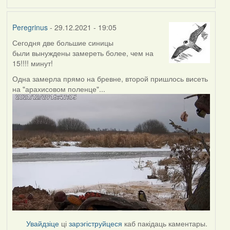
Peregrinus
- 29.12.2021 - 19:05
Сегодня две большие синицы
были вынуждены замереть более, чем на
15!!!! минут!
Одна замерла прямо на бревне, второй пришлось висеть
на "арахисовом поленце"...
Увайдзіце
ці
зарэгіструйцеся
каб пакідаць каментары.