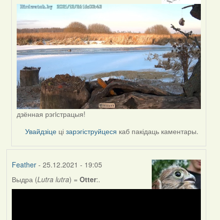
to
by
Lighty
дзённая рэгiстрацыя!
Увайдзіце
ці
зарэгіструйцеся
каб пакідаць каментары.
Feather
- 25.12.2021 - 19:05
Выдра (
Lutra lutra
) =
Otter
:.