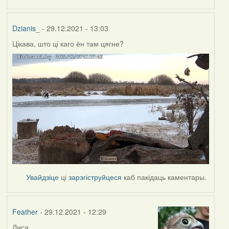
Dzianis_
- 29.12.2021 - 13:03
Цікава, што ці каго ён там цягне?
Увайдзіце
ці
зарэгіструйцеся
каб пакідаць каментары.
Feather
- 29.12.2021 - 12:29
Лиса.