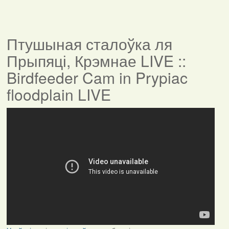
Птушыная сталоўка ля
Прыпяці, Крэмнае LIVE ::
Birdfeeder Cam in Prypiac
floodplain LIVE