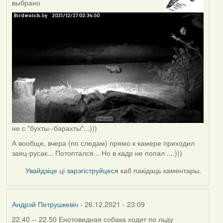
выбрано
не с "бухты--барахты"...)))
А вообще, вчера (по следам) прямо к камере приходил
заяц-русак... Потоптался... Но в кадр не попал ....)))
Увайдзіце
ці
зарэгіструйцеся
каб пакідаць каментары.
Андрэй Петрушкевіч
- 26.12.2021 - 23:09
22.40 -- 22.50 Енотовидная собака ходит по льду