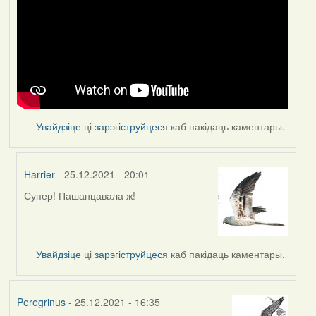
Увайдзіце
ці
зарэгіструйцеся
каб пакідаць каментары.
Harrier
- 25.12.2021 - 20:01
Супер! Пашанцавала ж!
In
reply
to
by
Увайдзіце
ці
зарэгіструйцеся
каб пакідаць каментары.
Feather
Peregrinus
- 25.12.2021 - 16:35