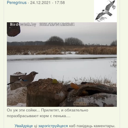
Peregrinus
- 24.12.2021 - 17:58
Ох уж эти сойки... Прилетят, и обязательно
поразбрасывают корм с пенька....
Увайдзіце
ці
зарэгіструйцеся
каб пакідаць каментары.