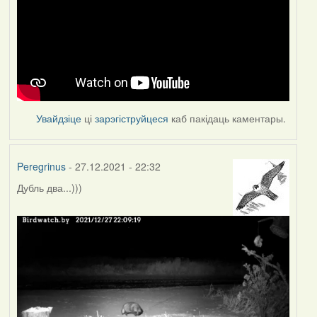
Увайдзіце
ці
зарэгіструйцеся
каб пакідаць каментары.
Peregrinus
- 27.12.2021 - 22:32
Дубль два...)))