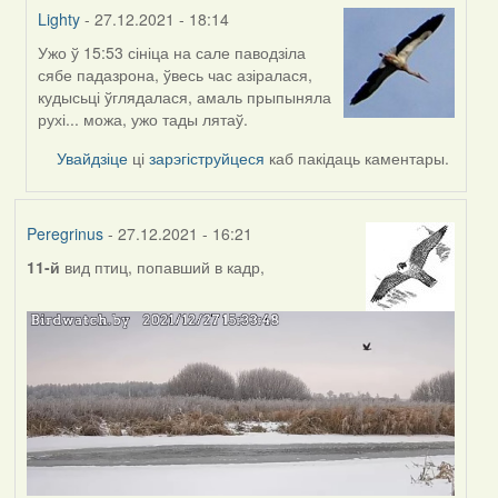
Lighty
- 27.12.2021 - 18:14
Ужо ў 15:53 сініца на сале паводзіла
In
сябе падазрона, ўвесь час азіралася,
reply
кудысьці ўглядалася, амаль прыпыняла
to
рухі... можа, ужо тады лятаў.
by
Peregrinus
Увайдзіце
ці
зарэгіструйцеся
каб пакідаць каментары.
Peregrinus
- 27.12.2021 - 16:21
11-й
вид птиц, попавший в кадр,