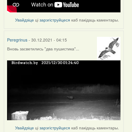
Увайдзіце
ці
зарэгіструйцеся
каб пакідаць каментары.
Peregrinus
- 30.12.2021 - 04:15
Вновь засветились "два пушистика"...
Увайдзіце
ці
зарэгіструйцеся
каб пакідаць каментары.