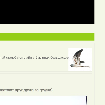
най сталоўкі он-лайн у Вуглянах большасцю