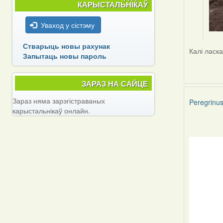
КАРЫСТАЛЬНІКАЎ
Уваход у сістэму
Стварыць новы рахунак
Калі ласк
Запытаць новы пароль
ЗАРАЗ НА САЙЦЕ
Зараз няма зарэгістраваных
Peregrinu
карыстальнікаў онлайн.