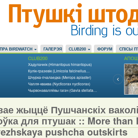
ПРА BIRDWATCH
ГАЛЕРЭЯ
CLUB200
ФОРУМ
СПІСЫ П
CLUB200
АПОШ
Хадулачнік (Himantopus himantopus)
Кулік-гразевік (Limicola falcinellus…
Шчурка-пчалаедка (Merops apiaster)
Чапля-кваква (Nycticorax nycticorax)
Чырвонаваллёвы гагач (Gavia stellata…
вае жыццё Пушчанскіх вакол
ўка для птушак :: More than Bi
vezhskaya pushcha outskirts