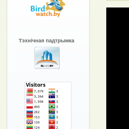
Тэхнічная падтрымка