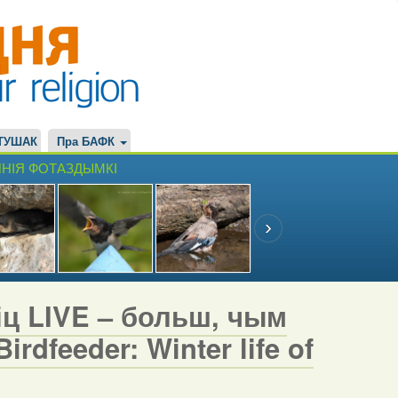
ТУШАК
Пра БАФК
НІЯ ФОТАЗДЫМКІ
іц LIVE – больш, чым
rdfeeder: Winter life of