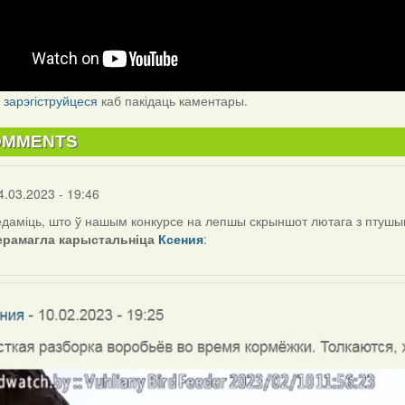
і
зарэгіструйцеся
каб пакідаць каментары.
OMMENTS
4.03.2023 - 19:46
даміць, што ў нашым конкурсе на лепшы скрыншот лютага з птушы
ерамагла карыстальніца
Ксения
: