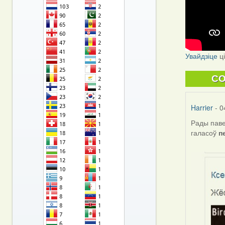
Увайдзіце
ц
C
Harrier
- 0
Рады паве
галасоў
п