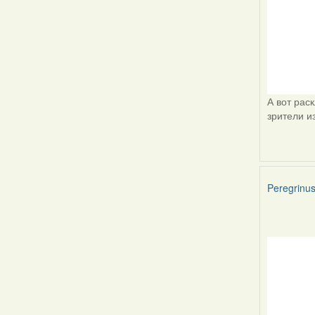
А вот рас
зрители и
Peregrinu