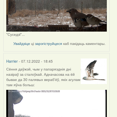
"Суседзi"...
Увайдзіце
ці
зарэгіструйцеся
каб пакідаць каментары.
Harrier
- 07.12.2022 - 18:45
Сёння даўжэй, чым у папаряэднія дні
назіраў за сталоўкай. Адначасова на ёй
бывае да 30 палявых вераб'ёў, якіх агулам
там яўна больш: