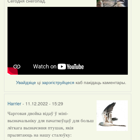
Сегодня снегопад.
Увайдзіце
ці
зарэгіструйцеся
каб пакідаць каментары.
Harrier
- 11.12.2022 - 15:29
Чарговая двойка відаў ў міні-
вызначальніку для пачаткоўцаў для больш
лёгкага вызначэння птушак, якія
прылятаюць на нашу сталоўку: