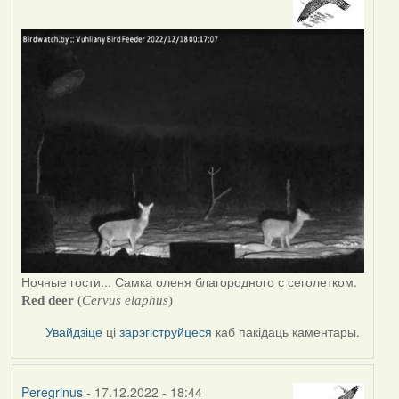
Ночные гости... Самка оленя благородного с сеголетком.
R
ed deer
(
Cervus elaphus
)
Увайдзіце
ці
зарэгіструйцеся
каб пакідаць каментары.
Peregrinus
- 17.12.2022 - 18:44