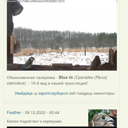
Обыкновенная лазоревка -
Blue tit
(Cyanistes (Parus)
caeruleus)
- 10-й вид в нашей трансляции!
Увайдзіце
ці
зарэгіструйцеся
каб пакідаць каментары.
Feather
- 09.12.2022 - 00:44
Канюк подлетает к кормушке.