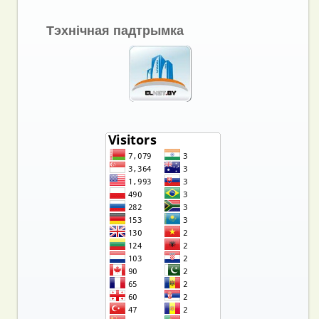
Тэхнічная падтрымка