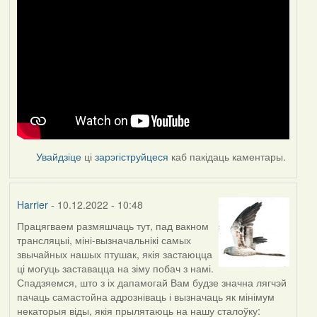
Увайдзіце
ці
зарэгіструйцеся
каб пакідаць каментары.
Harrier
- 10.12.2022 - 10:48
Працягваем размяшчаць тут, пад вакном
трансляцыі, міні-вызначальнікі самых
звычайных нашых птушак, якія застаюцца
ці могуць заставацца на зіму побач з намі.
Спадзяемся, што з іх дапамогай Вам будзе значна лягчэй
пачаць самастойна адрозніваць і вызначаць як мінімум
некаторыя віды, якія прылятаюць на нашу сталоўку: