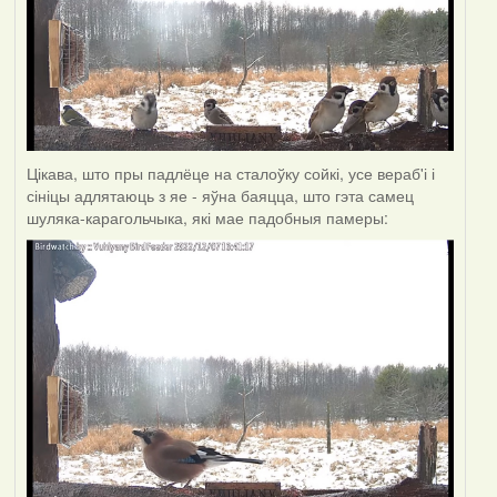
Цікава, што пры падлёце на сталоўку сойкі, усе вераб'і і
сініцы адлятаюць з яе - яўна баяцца, што гэта самец
шуляка-карагольчыка, які мае падобныя памеры: