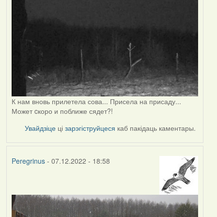
К нам вновь прилетела сова... Присела на присаду...
Может cкоро и поближе сядет?!
Увайдзіце
ці
зарэгіструйцеся
каб пакідаць каментары.
Peregrinus
- 07.12.2022 - 18:58