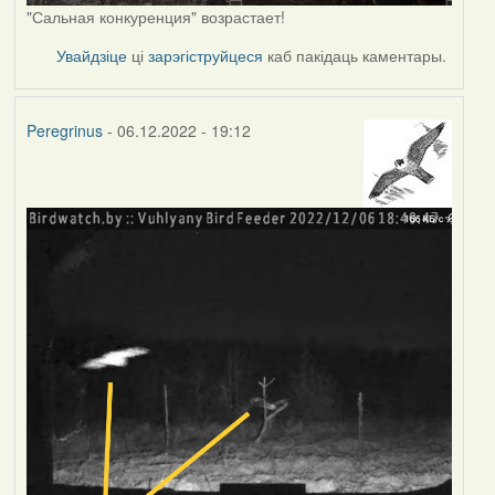
"Сальная конкуренция" возрастает!
Увайдзіце
ці
зарэгіструйцеся
каб пакідаць каментары.
Peregrinus
- 06.12.2022 - 19:12