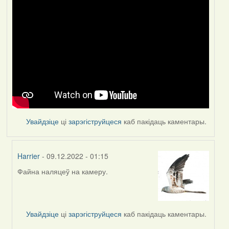
Увайдзіце
ці
зарэгіструйцеся
каб пакідаць каментары.
Harrier
- 09.12.2022 - 01:15
Файна наляцеў на камеру.
In
reply
to
by
Увайдзіце
ці
зарэгіструйцеся
каб пакідаць каментары.
Feather