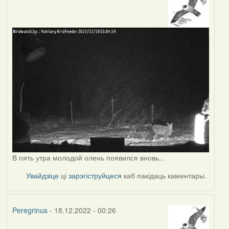
В пять утра молодой олень появился вновь...
Увайдзіце
ці
зарэгіструйцеся
каб пакідаць каментары.
Peregrinus
- 18.12.2022 - 00:26