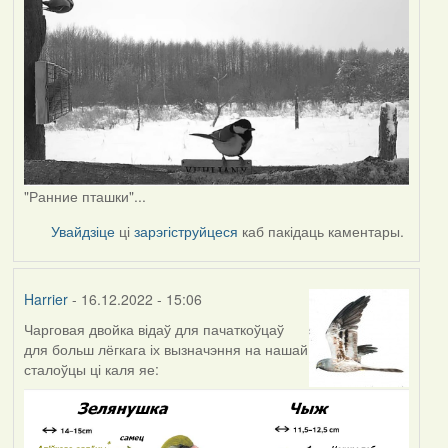
"Ранние пташки"...
Увайдзіце
ці
зарэгіструйцеся
каб пакідаць каментары.
Harrier
- 16.12.2022 - 15:06
Чарговая двойка відаў для пачаткоўцаў
для больш лёгкага іх вызначэння на нашай
сталоўцы ці каля яе: