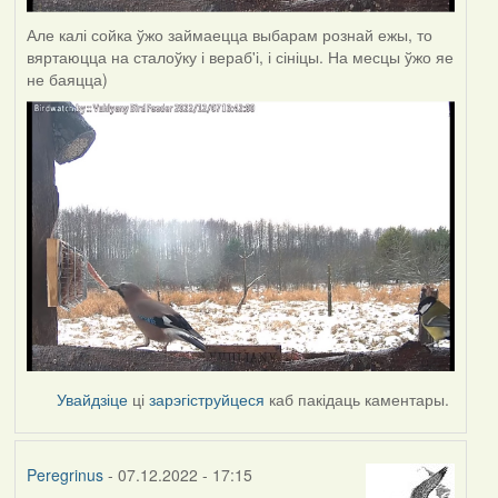
Але калі сойка ўжо займаецца выбарам рознай ежы, то
вяртаюцца на сталоўку і вераб'і, і сініцы. На месцы ўжо яе
не баяцца)
Увайдзіце
ці
зарэгіструйцеся
каб пакідаць каментары.
Peregrinus
- 07.12.2022 - 17:15