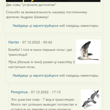
Две совы "устроили догонялки"
Спасибо за внимательность нашему постоянному
зрителю Андрею Шевчику!
Увайдзіце
ці
зарэгіструйцеся
каб пакідаць каментары.
Harrier
- 07.12.2022 - 00:42
Бомба! І гэта ж яшчэ першыя ночы і дні
In
трансляцыі!
reply
to
Яўна ўбачым іх ізноў разам ці паасобку ў
by
наступныя ночы.
Peregrinus
Увайдзіце
ці
зарэгіструйцеся
каб пакідаць каментары.
Peregrinus
- 07.12.2022 - 17:13
Это ушастая сова - 7 вид в трансляции.
In
Много лет успешно выводят потомство и
reply
остаются на зимовку в этом урочище.