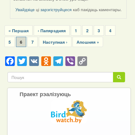
to
by
Увайдзіце
ці
зарэгіструйцеся
каб пакідаць каментары.
Harrier
Pagination
First
« Першая
Previous
‹ Папярэдняя
Page
1
Page
2
Page
3
Page
4
page
page
Page
5
Current
6
Page
7
Next
Наступная ›
Last
Апошняя »
page
page
page
Facebook
Twitter
VK
Odnoklassniki
Telegram
Viber
Copy
Link
Пошук
Пошук
Праект рэалізуюць