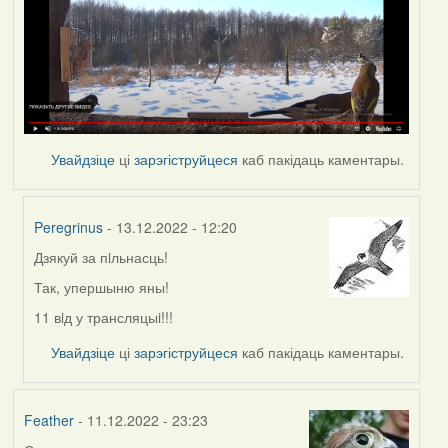
Увайдзіце
ці
зарэгіструйцеся
каб пакідаць каментары.
Peregrinus
- 13.12.2022 - 12:20
Дзякуй за пiльнасць!
In
reply
Так, упершыню яны!
to
11 вiд у трансляцыi!!!
by
nataly.d
Увайдзіце
ці
зарэгіструйцеся
каб пакідаць каментары.
Feather
- 11.12.2022 - 23:23