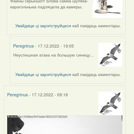
Файны скрыншот! Блізка самка шуляка-
In
карагольчыка падляцела да камеры.
reply
to
by
Увайдзіце
ці
зарэгіструйцеся
каб пакідаць каментары.
Peregrinus
Peregrinus
- 17.12.2022 - 19:05
Неуспешная атака на большую синицу...
In
reply
to
Увайдзіце
ці
зарэгіструйцеся
каб пакідаць каментары.
by
Harrier
Peregrinus
- 17.12.2022 - 09:18