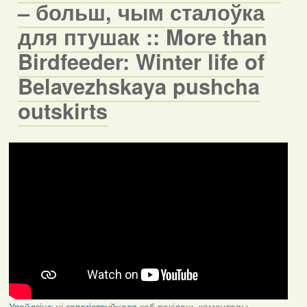
– больш, чым сталоўка
для птушак :: More than
Birdfeeder: Winter life of
Belavezhskaya pushcha
outskirts
Увайдзіце
ці
зарэгіструйцеся
каб пакідаць каментары.