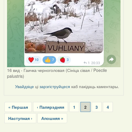
16 вид - Гаичка черноголовая (Сініца сівая / Poecile
palustris)
Увайдзіце
ці
зарэгіструйцеся
каб пакідаць каментары.
Pagination
First
« Першая
Previous
‹ Папярэдняя
Page
1
Current
2
Page
3
Page
4
page
page
page
Next
Наступная ›
Last
Апошняя »
page
page