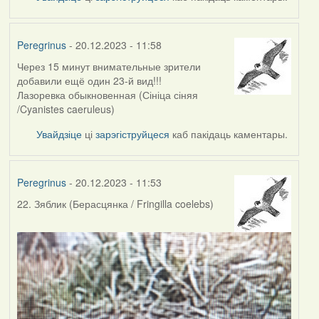
Peregrinus
- 20.12.2023 - 11:58
Через 15 минут внимательные зрители
добавили ещё один 23-й вид!!!
Лазоревка обыкновенная (Сініца сіняя
/Cyanistes caeruleus)
Увайдзіце
ці
зарэгіструйцеся
каб пакідаць каментары.
Peregrinus
- 20.12.2023 - 11:53
22. Зяблик (Берасцянка / Fringilla coelebs)