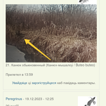
21. Канюк обыкновенный (Канюх-мышалоу́ / Buteo buteo)
Прилетел в 13:59
Увайдзіце
ці
зарэгіструйцеся
каб пакідаць каментары.
Peregrinus
- 19.12.2023 - 12:25
20 вид!!!