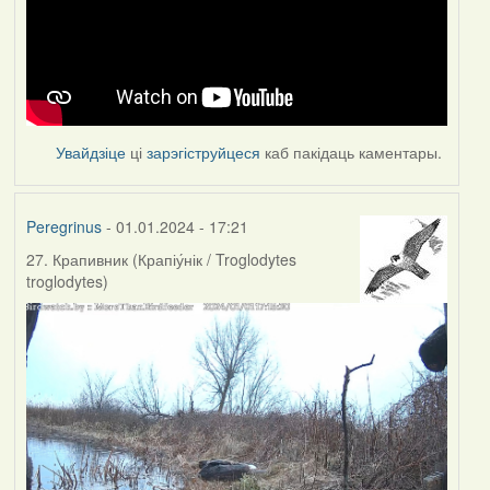
Увайдзіце
ці
зарэгіструйцеся
каб пакідаць каментары.
Peregrinus
- 01.01.2024 - 17:21
27. Крапивник (Крапіу́нік / Troglodytes
troglodytes)