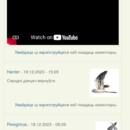
Увайдзіце
ці
зарэгіструйцеся
каб пакідаць каментары.
Harrier
- 18.12.2023 - 15:05
Сярэдні дзяцел вярнуўся.
Увайдзіце
ці
зарэгіструйцеся
каб пакідаць каментары.
Peregrinus
- 18.12.2023 - 08:09