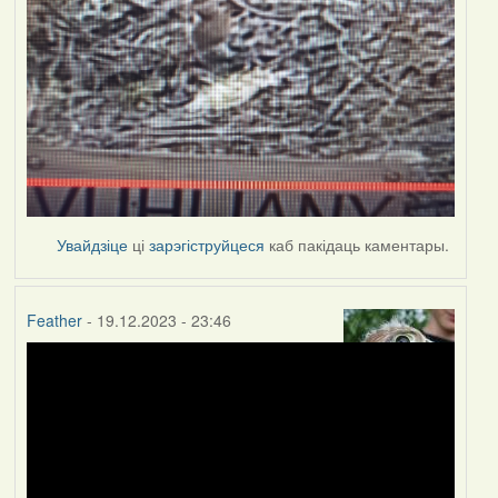
Увайдзіце
ці
зарэгіструйцеся
каб пакідаць каментары.
Feather
- 19.12.2023 - 23:46