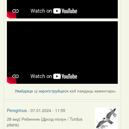
Увайдзіце
ці
зарэгіструйцеся
каб пакідаць каментары.
Peregrinus
- 07.01.2024 - 11:55
28 вид! Рябинник (Дрозд-піскун / Turdus
pilaris)