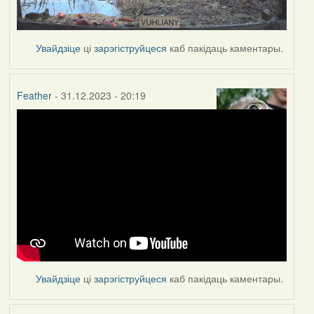
Увайдзіце
ці
зарэгіструйцеся
каб пакідаць каментары.
Feather
- 31.12.2023 - 20:19
Увайдзіце
ці
зарэгіструйцеся
каб пакідаць каментары.