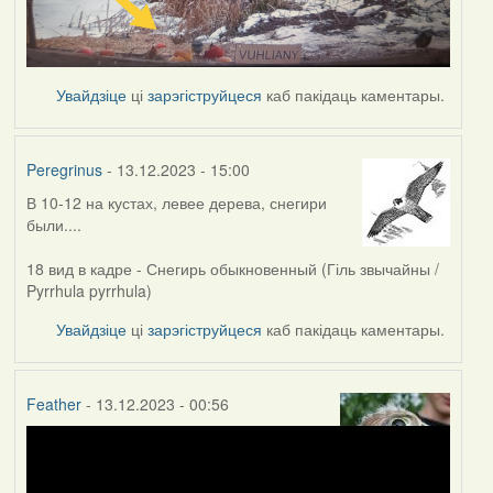
Увайдзіце
ці
зарэгіструйцеся
каб пакідаць каментары.
Peregrinus
- 13.12.2023 - 15:00
В 10-12 на кустах, левее дерева, снегири
были....
18 вид в кадре - Снегирь обыкновенный (Гіль звычайны /
Pyrrhula pyrrhula)
Увайдзіце
ці
зарэгіструйцеся
каб пакідаць каментары.
Feather
- 13.12.2023 - 00:56