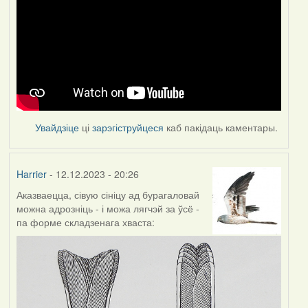
Увайдзіце
ці
зарэгіструйцеся
каб пакідаць каментары.
Harrier
- 12.12.2023 - 20:26
Аказваецца, сівую сініцу ад бурагаловай
можна адрозніць - і можа лягчэй за ўсё -
па форме складзенага хваста: