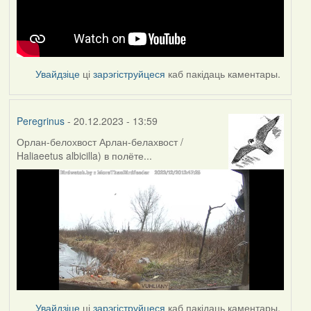
Увайдзіце
ці
зарэгіструйцеся
каб пакідаць каментары.
Peregrinus
- 20.12.2023 - 13:59
Орлан-белохвост Арлан-белахвост /
Haliaeetus albicilla) в полёте...
Увайдзіце
ці
зарэгіструйцеся
каб пакідаць каментары.