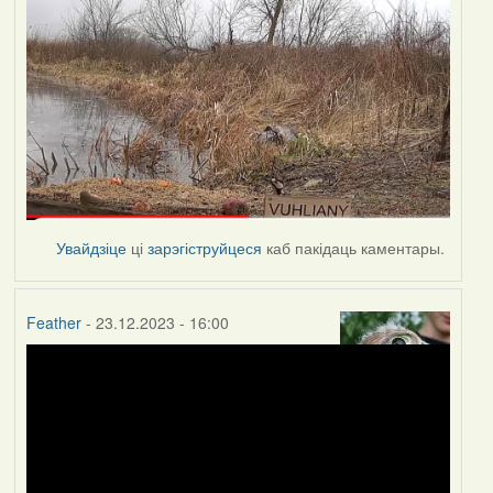
Увайдзіце
ці
зарэгіструйцеся
каб пакідаць каментары.
Feather
- 23.12.2023 - 16:00