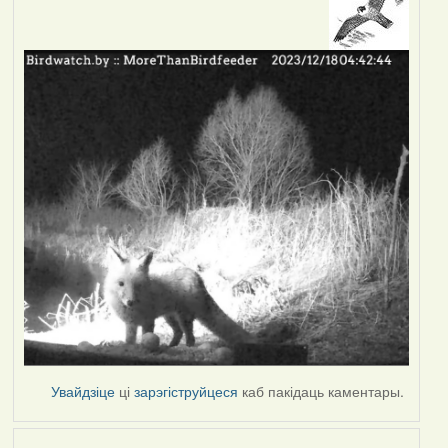
Увайдзіце
ці
зарэгіструйцеся
каб пакідаць каментары.