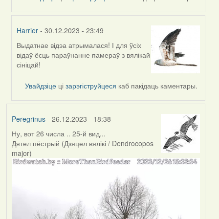
Feather
Harrier
- 30.12.2023 - 23:49
Выдатнае відэа атрымалася! І для ўсіх
In
відаў ёсць параўнанне памераў з вялікай
reply
сініцай!
to
by
Увайдзіце
ці
зарэгіструйцеся
каб пакідаць каментары.
Feather
Peregrinus
- 26.12.2023 - 18:38
Ну, вот 26 числа .. 25-й вид...
Дятел пёстрый (Дзяцел вялікі / Dendrocopos
major)