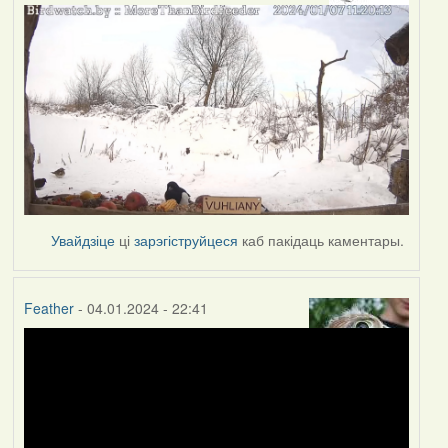
Увайдзіце
ці
зарэгіструйцеся
каб пакідаць каментары.
Feather
- 04.01.2024 - 22:41