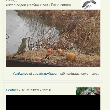
Дятел седой (Жау́на сівая / Picus canus)
Увайдзіце
ці
зарэгіструйцеся
каб пакідаць каментары.
Feather
- 18.12.2023 - 19:16