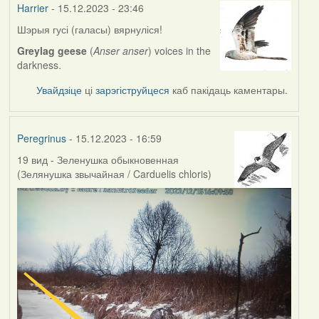
Harrier
- 15.12.2023 - 23:46
Шэрыя гусі (галасы) вярнуліся!
Greylag geese
(
Anser anser
) voices in the
darkness.
Увайдзіце
ці
зарэгіструйцеся
каб пакідаць каментары.
Peregrinus
- 15.12.2023 - 16:59
19 вид - Зеленушка обыкновенная
(Зелянушка звычайная / Carduelis chloris)