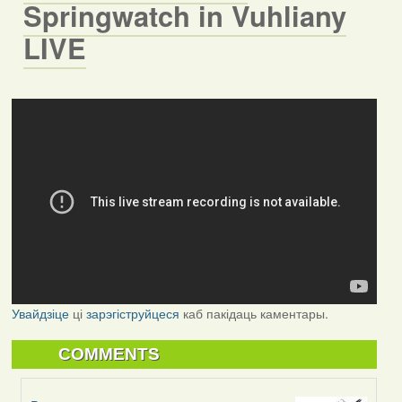
Springwatch in Vuhliany
LIVE
Увайдзіце
ці
зарэгіструйцеся
каб пакідаць каментары.
COMMENTS