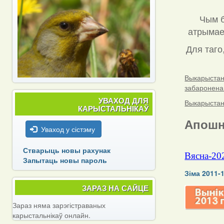
Чым б
атрымаец
Для таго
Выкарыстанн
забаронена
УВАХОД ДЛЯ
Выкарыстанн
КАРЫСТАЛЬНІКАЎ
Апошн
Уваход у сістэму
Стварыць новы рахунак
Вясна-20
Запытаць новы пароль
Зіма 2011-
ЗАРАЗ НА САЙЦЕ
Зараз няма зарэгістраваных
карыстальнікаў онлайн.