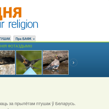
ТУШАК
Пра БАФК
НІЯ ФОТАЗДЫМКІ
чаць за прылётам птушак ў Беларусь.