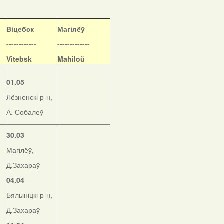
Віцебск
Магілёў
------------
-------------
Vitebsk
Mahiloŭ
01.05
Лёзненскі р-н,
А. Собалеў
30.03
Магілёў,
Д.Захараў
04.04
Бялыніцкі р-н,
Д.Захараў