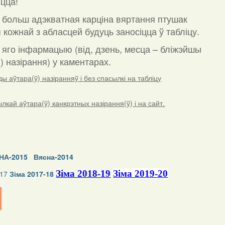
цца!
 больш адэкватная карціна вяртання птушак
 кожнай з абласцей будуць заносіцца ў табліцу.
а яго інфармацыю (від, дзень, месца – бліжэйшы
) назірання) у каментарах
.
 аўтара(ў) назіранняў і без спасылкі на табліцу
ай аўтара(ў) канкрэтных назірання(ў) і на сайт.
НА-2015
Вясна-2014
Зіма 2018-19
Зіма 2019-20
-17
Зіма 2017-18