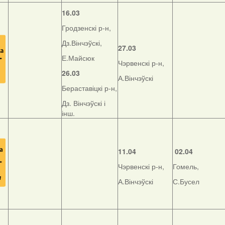
16.03
Гродзенскі р-н,
Дз.Вінчэўскі,
27.03
Е.Майсюк
Чэрвенскі р-н,
26.03
А.Вінчэўскі
Бераставіцкі р-н,
Дз. Вінчэўскі і
інш.
11.04
02.04
Чэрвенскі р-н,
Гомель,
А.Вінчэўскі
С.Бусел