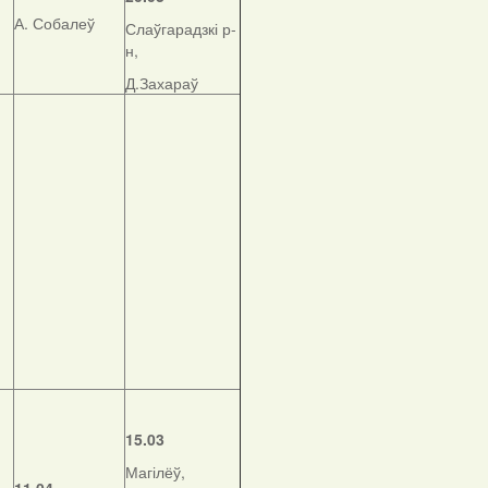
А. Собалеў
Слаўгарадзкі р-
н,
Д.Захараў
15.03
Магілёў,