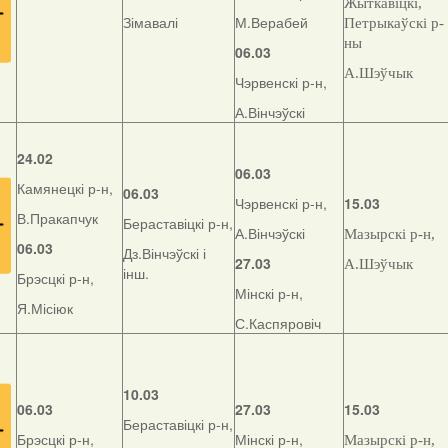
Жыткавіцкі,
Зімавалі
М.Верабей
Петрыкаўскі р-
ны
06.03
А.Шэўчык
Чэрвенскі р-н,
А.Вінчэўскі
24.02
06.03
Камянецкі р-н,
06.03
Чэрвенскі р-н,
15.03
В.Пракапчук
Бераставіцкі р-н,
А.Вінчэўскі
Мазырскі р-н,
06.03
Дз.Вінчэўскі і
27.03
А.Шэўчык
інш.
Брэсцкі р-н,
Мінскі р-н,
Я.Місіюк
С.Каспяровіч
10.03
06.03
27.03
15.03
Бераставіцкі р-н,
Брэсцкі р-н,
Мінскі р-н,
Мазырскі р-н,