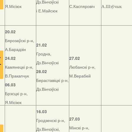
Дз.Вінчэўскі
Я.Місіюк
С.Каспяровіч
А.Шэўчык
і Е.Майсюк
20.02
Бярозаўскі р-н,
21.02
А.Барадзін
Гродна,
24.02
27.02
Дз.Вінчэўскі
Камянецкі р-н,
Любанскі р-н,
28.02
В.Пракапчук
М.Верабей
Бераставіцкі р-н,
06.03
Дз.Вінчэўскі
Брэсцкі р-н,
Я.Місіюк
16.03
27.03
Гродзенскі р-н,
Мінскі р-н,
Дз.Вінчэўскі,