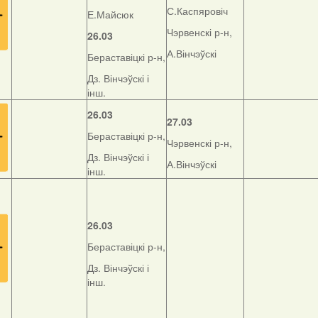
С.Каспяровіч
Е.Майсюк
Чэрвенскі р-н,
26.03
А.Вінчэўскі
Бераставіцкі р-н,
Дз. Вінчэўскі і
інш.
26.03
27.03
Бераставіцкі р-н,
Чэрвенскі р-н,
Дз. Вінчэўскі і
А.Вінчэўскі
інш.
26.03
Бераставіцкі р-н,
Дз. Вінчэўскі і
інш.