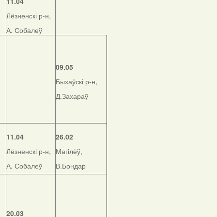
11.04
Лёзненскі р-н,
А. Собалеў
09.05
Быхаўскі р-н,
Д.Захараў
11.04
26.02
Лёзненскі р-н,
Магілёў,
А. Собалеў
В.Бондар
20.03