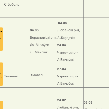
С.Бобель
03.04
04.05
Любанскі р-н,
Бераставіцкі р-н,
А.Барадзін
Дз. Вінчэўскі
24.04
і Е.Майсюк
Чэрвенскі р-н,
А.Вінчэўскі
27.03
Зімавалі
Зімавалі
Чэрвенскі р-н,
А.Вінчэўскі
24.02
03.03
Любанскі р-н,