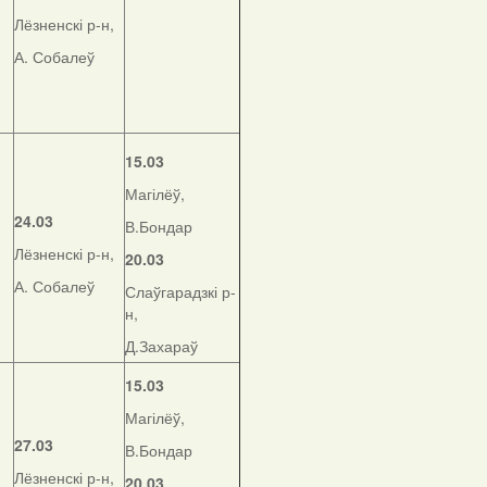
Лёзненскі р-н,
А. Собалеў
15.03
Магілёў,
24.03
В.Бондар
Лёзненскі р-н,
20.03
А. Собалеў
Слаўгарадзкі р-
н,
Д.Захараў
15.03
Магілёў,
27.03
В.Бондар
Лёзненскі р-н,
20.03