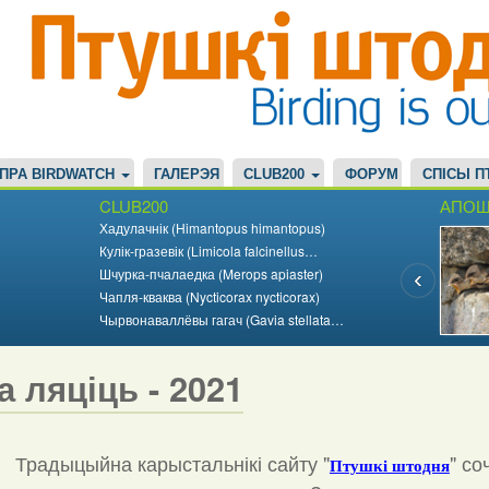
ПРА BIRDWATCH
ГАЛЕРЭЯ
CLUB200
ФОРУМ
СПІСЫ П
CLUB200
АПОШ
Хадулачнік (Himantopus himantopus)
Кулік-гразевік (Limicola falcinellus…
Шчурка-пчалаедка (Merops apiaster)
Чапля-кваква (Nycticorax nycticorax)
Чырвонаваллёвы гагач (Gavia stellata…
а ляціць - 2021
Традыцыйна карыстальнікі сайту "
"
со
Птушкі штодня