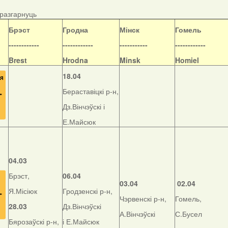
/разгарнуць
Б
рэст
Гродна
Мінск
Гомель
------------
------------
-----------
------------
Brest
Hrodna
Minsk
Homiel
18.04
Бераставіцкі р-н,
Дз.Вінчэўскі і
Е.Майсюк
04.03
Брэст,
06.04
03.04
02.04
Я.Місіюк
Гродзенскі р-н,
Чэрвенскі р-н,
Гомель,
28.03
Дз.Вінчэўскі
А.Вінчэўскі
С.Бусел
Бярозаўскі р-н,
і Е.Майсюк