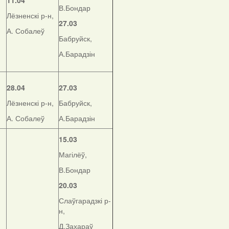
11.04
В.Бондар
Лёзненскі р-н,
27.03
А. Собалеў
Бабруйск,
А.Барадзін
28.04
27.03
Лёзненскі р-н,
Бабруйск,
А. Собалеў
А.Барадзін
15.03
Магілёў,
В.Бондар
20.03
Слаўгарадзкі р-
н,
Д.Захараў