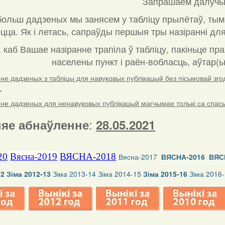
Запрашаем далучы
ольш дадзеных мы занясем у табліцу прылётаў, тым
ца. Як і летась, сапраўды першыя тры назіранні для
, каб Вашае назіранне трапіла ў табліцу, пакіньце пр
населены пункт і раён-вобласць, аўтар(ы
е дадзеных з табліцы для навуковых публікацый без пісьмовай згоды
.
е дадзеных для ненавуковых публікацый магчымае толькі са спасылк
:
яе абнаўленне
28.05.2021
20
Вясна-2019
ВЯСНА-2018
Вясна-2017
ВЯСНА-2016
ВЯС
12
Зіма 2012-13
Зіма 2013-14
Зіма 2014-15
Зіма 2015-16
Зіма 2016