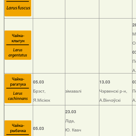
2
М
О
0
П
А
05.03
13.03
0
Брэст,
зімавалі
Чэрвенскі р-н,
П
Я.Місіюк
А.Вінчэўскі
А
23.03
Ліда,
05.03
Ю. Квач