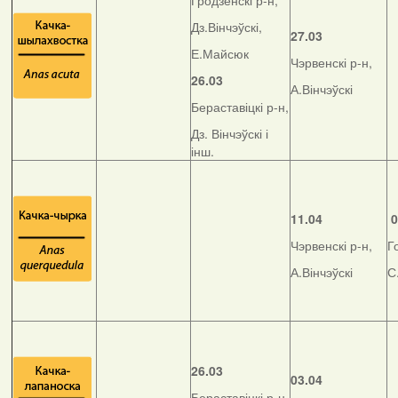
Гродзенскі р-н,
Дз.Вінчэўскі,
27.03
Е.Майсюк
Чэрвенскі р-н,
26.03
А.Вінчэўскі
Бераставіцкі р-н,
Дз. Вінчэўскі і
інш.
11.04
0
Чэрвенскі р-н,
Г
А.Вінчэўскі
С
26.03
03.04
Бераставіцкі р-н,