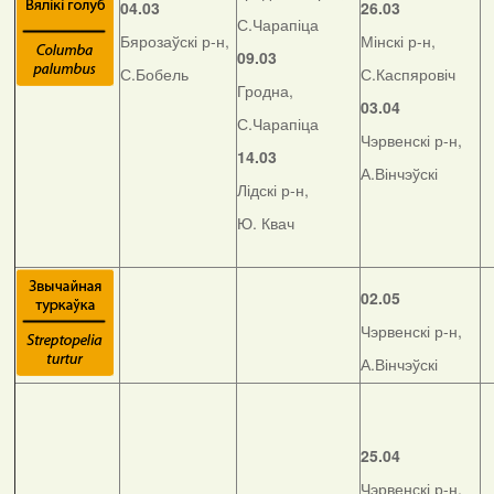
04.03
26.03
С.Чарапіца
Бярозаўскі р-н,
Мінскі р-н,
09.03
С.Бобель
С.Каспяровіч
Гродна,
03.04
С.Чарапіца
Чэрвенскі р-н,
14.03
А.Вінчэўскі
Лідскі р-н,
Ю. Квач
02.05
Чэрвенскі р-н,
А.Вінчэўскі
25.04
Чэрвенскі р-н,