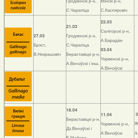
Гродзенскі р-н,
Мінскі р-н,
С.Чарапіца
С.Каспяровіч
22.03
21.03
Салігорскі р-н,
27.03
Гродзенскі р-н,
А.Барадзін
Брэст,
С.Чарапіца
03.04
В.Некрашэвіч
Бераставіцкі р-н,
Чэрвенскі р-н,
А.Вінчэўскі і інш.
А.Вінчэўскі
18.04
3
11.04
Бераставіцкі р-н,
Чэрвенскі р-н,
Ж
Дз.Вінчэўскі і
А.Вінчэўскі
А
Е.Майсюк