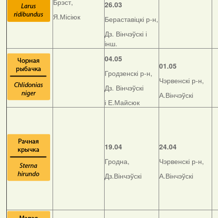
Брэст,
26.03
Я.Місіюк
Бераставіцкі р-н,
Дз. Вінчэўскі і
інш.
04.05
01.05
Гродзенскі р-н,
Чэрвенскі р-н,
Дз. Вінчэўскі
А.Вінчэўскі
і Е.Майсюк
19.04
24.04
Гродна,
Чэрвенскі р-н,
Дз.Вінчэўскі
А.Вінчэўскі