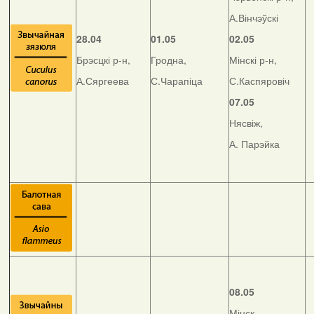
А.Вінчэўскі
28.04
01.05
02.05
Брэсцкі р-н,
Гродна,
Мінскі р-н,
А.Сяргеева
С.Чарапіца
С.Каспяровіч
07.05
Нясвіж,
А. Парэйка
08.05
Мінск,