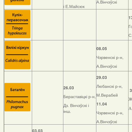
А.Вінчэўскі
і Е.Майсюк
1
Г
С
08.05
Чэрвенскі р-н,
А.Вінчэўскі
29.03
Любанскі р-н,
26.03
3
М.Верабей
Бераставіцкі р-н,
Ж
11.04
Дз. Вінчэўскі і
А
інш.
Чэрвенскі р-н,
А.Вінчэўскі
03.03