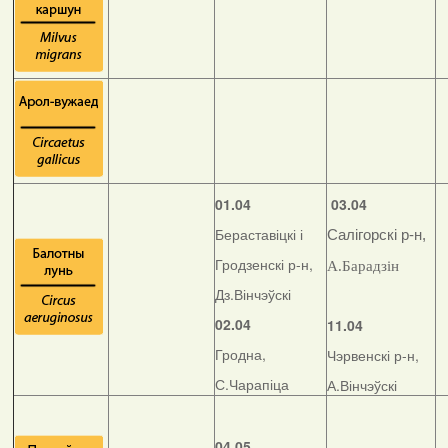
01.04
03.04
Бераставіцкі і
Салігорскі р-н,
Гродзенскі р-н,
А.Барадзін
Дз.Вінчэўскі
02.04
11.04
Гродна,
Чэрвенскі р-н,
С.Чарапіца
А.Вінчэўскі
04.05