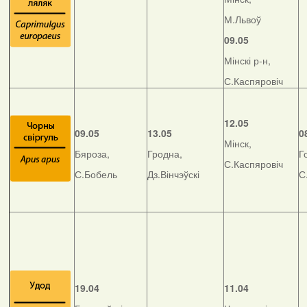
М.Львоў
09.05
Мінскі р-н,
С.Каспяровіч
12.05
09.05
13.05
0
Мінск,
Бяроза,
Гродна,
Г
С.Каспяровіч
С.Бобель
Дз.Вінчэўскі
С
19.04
11.04