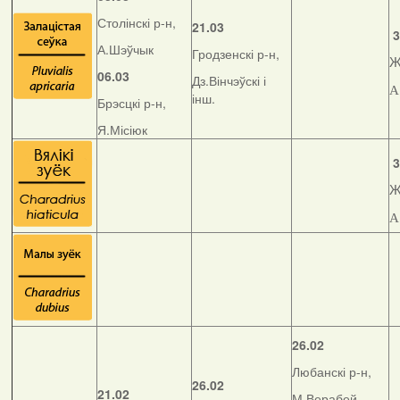
Столінскі р-н,
21.03
3
А.Шэўчык
Гродзенскі р-н,
Ж
06.03
Дз.Вінчэўскі і
А
інш.
Брэсцкі р-н,
Я.Місіюк
3
Ж
А
26.02
Любанскі р-н,
26.02
21.02
М.Верабей