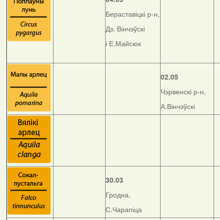
Бераставіцкі р-н,
Дз. Вінчэўскі
і Е.Майсюк
02.05
Чэрвенскі р-н,
А.Вінчэўскі
30.03
Гродна,
С.Чарапіца