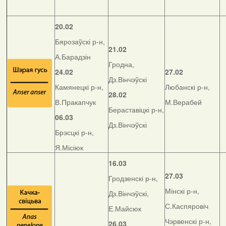
20.02
Бярозаўскі р-н,
21.02
А.Барадзін
Гродна,
24.02
27.02
Дз.Вінчэўскі
Камянецкі р-н,
Любанскі р-н,
28.02
В.Пракапчук
М.Верабей
Бераставіцкі р-н,
06.03
Дз.Вінчэўскі
Брэсцкі р-н,
Я.Місіюк
16.03
27.03
Гродзенскі р-н,
Мінскі р-н,
Дз.Вінчэўскі,
С.Каспяровіч
Е.Майсюк
Чэрвенскі р-н,
26.03