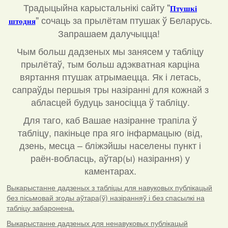
Традыцыйна карыстальнікі сайту "
Птушкі
"
сочаць за прылётам птушак ў Беларусь.
штодня
Запрашаем далучыцца!
Чым больш дадзеных мы занясем у табліцу
прылётаў, тым больш адэкватная карціна
вяртання птушак атрымаецца. Як і летась,
сапраўды першыя тры назіранні для кожнай з
абласцей будуць заносіцца ў табліцу.
Для таго, каб Вашае назіранне трапіла ў
табліцу, пакіньце пра яго інфармацыю (від,
дзень, месца – бліжэйшы населены пункт і
раён-вобласць, аўтар(ы) назірання) у
каментарах
.
Выкарыстанне дадзеных з табліцы для навуковых публікацый
без пісьмовай згоды аўтара(ў) назіранняў і без спасылкі на
табліцу забаронена.
Выкарыстанне дадзеных для ненавуковых публікацый