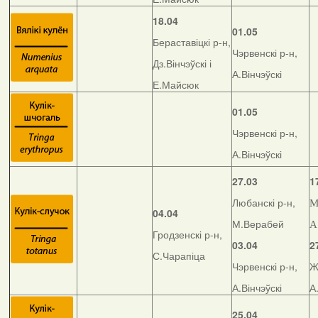
18.04
01.05
Бераставіцкі р-н,
Чэрвенскі р-н,
Дз.Вінчэўскі і
А.Вінчэўскі
Е.Майсюк
01.05
Чэрвенскі р-н,
А.Вінчэўскі
27.03
1
Любанскі р-н,
М
04.04
М.Верабей
А
Гродзенскі р-н,
03.04
2
С.Чарапіца
Чэрвенскі р-н,
Ж
А.Вінчэўскі
А
25.04