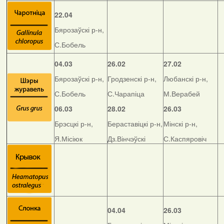
22.04
Бярозаўскі р-н,
С.Бобель
04.03
26.02
27.02
Бярозаўскі р-н,
Гродзенскі р-н,
Любанскі р-н,
С.Бобель
С.Чарапіца
М.Верабей
06.03
28.02
26.03
Брэсцкі р-н,
Бераставіцкі р-н,
Мінскі р-н,
Я.Місіюк
Дз.Вінчэўскі
С.Каспяровіч
04.04
26.03