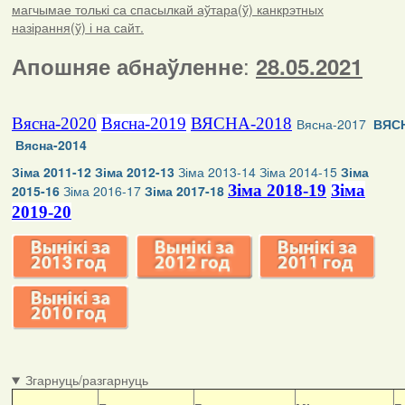
магчымае толькі са спасылкай аўтара(ў) канкрэтных
назірання(ў) і на сайт.
:
Апошняе абнаўленне
28.05.2021
Вясна-2020
Вясна-2019
ВЯСНА-2018
Вясна-2017
ВЯСН
Вясна-2014
Зіма 2011-12
Зіма 2012-13
Зіма 2013-14
Зіма 2014-15
Зіма
Зіма 2018-19
Зіма
2015-16
Зіма 2016-17
Зіма 2017-18
2019-20
Згарнуць/разгарнуць