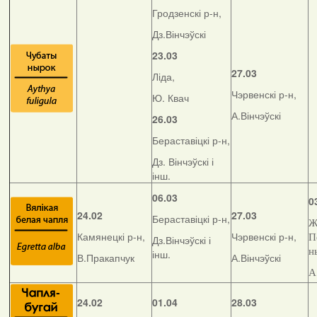
Гродзенскі р-н,
Дз.Вінчэўскі
23.03
27.03
Ліда,
Чэрвенскі р-н,
Ю. Квач
А.Вінчэўскі
26.03
Бераставіцкі р-н,
Дз. Вінчэўскі і
інш.
06.03
0
24.02
27.03
Бераставіцкі р-н,
Ж
Камянецкі р-н,
Чэрвенскі р-н,
П
Дз.Вінчэўскі і
н
інш.
В.Пракапчук
А.Вінчэўскі
А
24.02
01.04
28.03