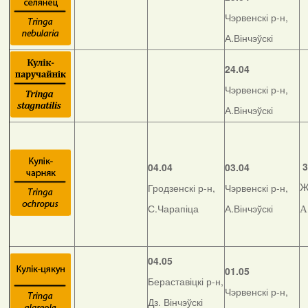
Чэрвенскі р-н,
А.Вінчэўскі
24.04
Чэрвенскі р-н,
А.Вінчэўскі
3
04.04
03.04
Гродзенскі р-н,
Чэрвенскі р-н,
Ж
С.Чарапіца
А.Вінчэўскі
А
04.05
01.05
Бераставіцкі р-н,
Чэрвенскі р-н,
Дз. Вінчэўскі