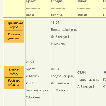
Б
рэст
Гродна
Мінск
Г
------------
------------
-----------
--
Brest
Hrodna
Minsk
H
18.04
Бераставіцкі р-н,
Дз.Вінчэўскі і
Е.Майсюк
04.03
Брэст,
06.04
03.04
0
Я.Місіюк
Гродзенскі р-н,
Чэрвенскі р-н,
Г
28.03
Дз.Вінчэўскі
А.Вінчэўскі
С
Бярозаўскі р-н,
і Е.Майсюк
С.Бобель