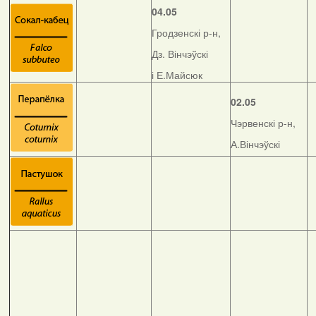
04.05
Гродзенскі р-н,
Дз. Вінчэўскі
і Е.Майсюк
02.05
Чэрвенскі р-н,
А.Вінчэўскі