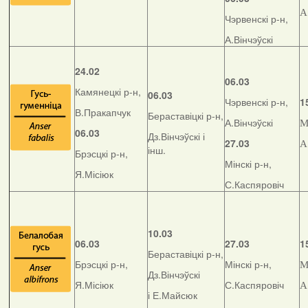
А
Чэрвенскі р-н,
А.Вінчэўскі
24.02
06.03
Камянецкі р-н,
06.03
Чэрвенскі р-н,
1
В.Пракапчук
Бераставіцкі р-н,
А.Вінчэўскі
М
06.03
Дз.Вінчэўскі і
27.03
А
інш.
Брэсцкі р-н,
Мінскі р-н,
Я.Місіюк
С.Каспяровіч
10.03
06.03
27.03
1
Бераставіцкі р-н,
Брэсцкі р-н,
Мінскі р-н,
М
Дз.Вінчэўскі
Я.Місіюк
С.Каспяровіч
А
і Е.Майсюк