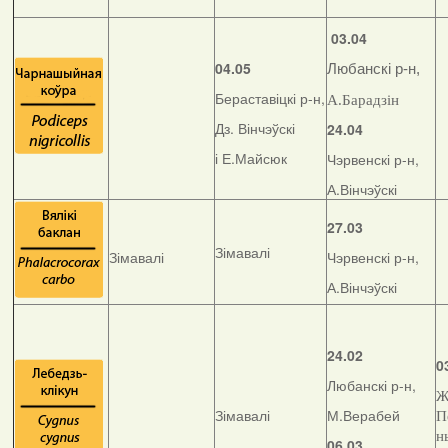
03.04
04.05
Любанскі р-н,
Бераставіцкі р-н,
А.Барадзін
Дз. Вінчэўскі
24.04
і Е.Майсюк
Чэрвенскі р-н,
А.Вінчэўскі
27.03
Зімавалі
Зімавалі
Чэрвенскі р-н,
А.Вінчэўскі
24.02
0
Любанскі р-н,
Ж
Зімавалі
М.Верабей
П
н
06.03