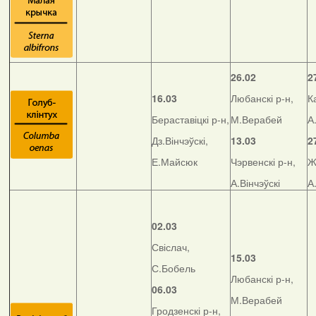
26.02
2
16.03
Любанскі р-н,
К
Бераставіцкі р-н,
М.Верабей
А
Дз.Вінчэўскі,
13.03
2
Е.Майсюк
Чэрвенскі р-н,
Ж
А.Вінчэўскі
А
02.03
Свіслач,
15.03
С.Бобель
Любанскі р-н,
06.03
М.Верабей
Гродзенскі р-н,