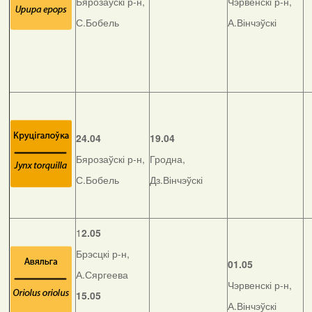
Бярозаўскі р-н,
Чэрвенскі р-н,
С.Бобель
А.Вінчэўскі
24.04
19.04
Бярозаўскі р-н,
Гродна,
С.Бобель
Дз.Вінчэўскі
1
2.05
Брэсцкі р-н,
01.05
А.Сяргеева
Чэрвенскі р-н,
15.05
А.Вінчэўскі