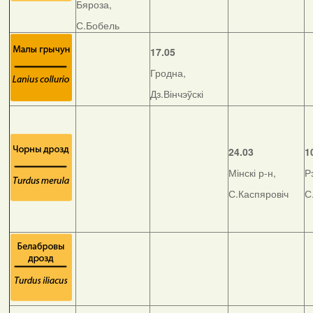
Бяроза,
С.Бобель
17.05
Гродна,
Дз.Вінчэўскі
24.03
1
Мінскі р-н,
Р
С.Каспяровіч
С