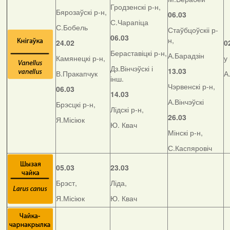
Гродзенскі р-н,
Бярозаўскі р-н,
06.03
С.Чарапіца
С.Бобель
Стаўбцоўскіі р-
06.03
н,
24.02
0
Бераставіцкі р-н,
А.Барадзін
Камянецкі р-н,
у
Дз.Вінчэўскі і
13.03
В.Пракапчук
А
інш.
Чэрвенскі р-н,
06.03
14.03
А.Вінчэўскі
Брэсцкі р-н,
Лідскі р-н,
26.03
Я.Місіюк
Ю. Квач
Мінскі р-н,
С.Каспяровіч
05.03
23.03
Брэст,
Ліда,
Я.Місіюк
Ю. Квач