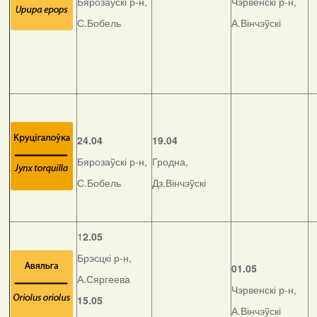
Бярозаўскі р-н,
Чэрвенскі р-н,
С.Бобель
А.Вінчэўскі
24.04
19.04
Бярозаўскі р-н,
Гродна,
С.Бобель
Дз.Вінчэўскі
1
2.05
Брэсцкі р-н,
01.05
А.Сяргеева
Чэрвенскі р-н,
15.05
А.Вінчэўскі