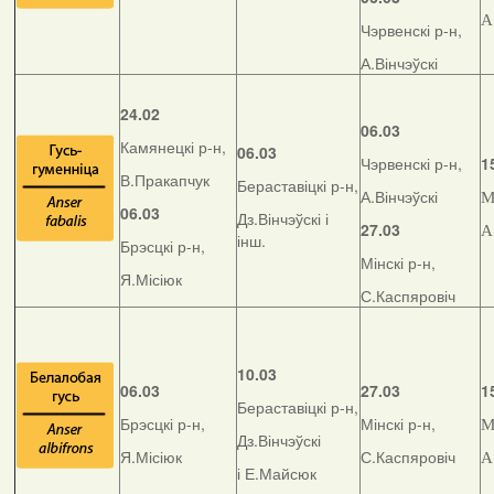
А
Чэрвенскі р-н,
А.Вінчэўскі
24.02
06.03
Камянецкі р-н,
06.03
Чэрвенскі р-н,
1
В.Пракапчук
Бераставіцкі р-н,
А.Вінчэўскі
М
06.03
Дз.Вінчэўскі і
27.03
А
інш.
Брэсцкі р-н,
Мінскі р-н,
Я.Місіюк
С.Каспяровіч
10.03
06.03
27.03
1
Бераставіцкі р-н,
Брэсцкі р-н,
Мінскі р-н,
М
Дз.Вінчэўскі
Я.Місіюк
С.Каспяровіч
А
і Е.Майсюк