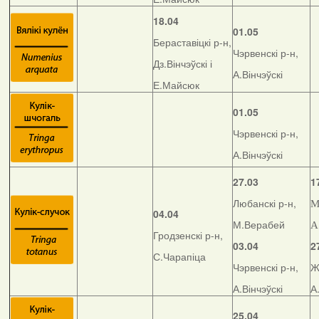
18.04
01.05
Бераставіцкі р-н,
Чэрвенскі р-н,
Дз.Вінчэўскі і
А.Вінчэўскі
Е.Майсюк
01.05
Чэрвенскі р-н,
А.Вінчэўскі
27.03
1
Любанскі р-н,
М
04.04
М.Верабей
А
Гродзенскі р-н,
03.04
2
С.Чарапіца
Чэрвенскі р-н,
Ж
А.Вінчэўскі
А
25.04