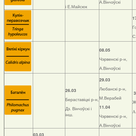
А.Вінчэўскі
і Е.Майсюк
1
Г
С
08.05
Чэрвенскі р-н,
А.Вінчэўскі
29.03
Любанскі р-н,
26.03
3
М.Верабей
Бераставіцкі р-н,
Ж
11.04
Дз. Вінчэўскі і
А
інш.
Чэрвенскі р-н,
А.Вінчэўскі
03.03