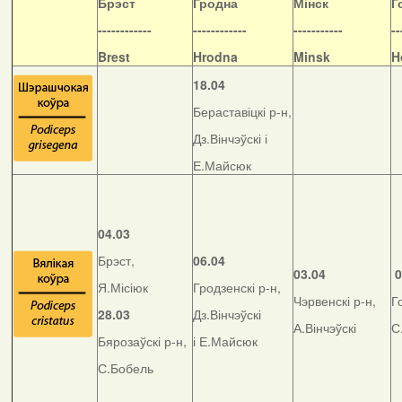
Б
рэст
Гродна
Мінск
Г
------------
------------
-----------
--
Brest
Hrodna
Minsk
H
18.04
Бераставіцкі р-н,
Дз.Вінчэўскі і
Е.Майсюк
04.03
Брэст,
06.04
03.04
0
Я.Місіюк
Гродзенскі р-н,
Чэрвенскі р-н,
Г
28.03
Дз.Вінчэўскі
А.Вінчэўскі
С
Бярозаўскі р-н,
і Е.Майсюк
С.Бобель