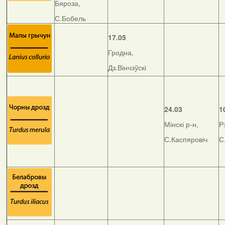
Бяроза,
С.Бобель
17.05
Гродна,
Дз.Вінчэўскі
24.03
1
Мінскі р-н,
Р
С.Каспяровіч
С