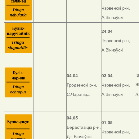
Чэрвенскі р-н,
А.Вінчэўскі
24.04
Чэрвенскі р-н,
А.Вінчэўскі
3
04.04
03.04
Гродзенскі р-н,
Чэрвенскі р-н,
Ж
С.Чарапіца
А.Вінчэўскі
А
04.05
01.05
Бераставіцкі р-н,
Чэрвенскі р-н,
Дз. Вінчэўскі