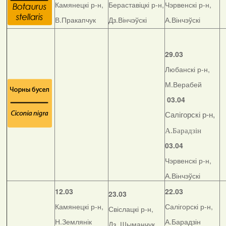
Камянецкі р-н,
Бераставіцкі р-н,
Чэрвенскі р-н,
В.Пракапчук
Дз.Вінчэўскі
А.Вінчэўскі
29.03
Любанскі р-н,
М.Верабей
03.04
Салігорскі р-н,
А.Барадзін
03.04
Чэрвенскі р-н,
А.Вінчэўскі
12.03
22.03
23.03
Камянецкі р-н,
Салігорскі р-н,
Свіслацкі р-н,
Н.Землянік
А.Барадзін
Дз. Шыманчук