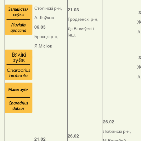
Столінскі р-н,
21.03
3
А.Шэўчык
Гродзенскі р-н,
Ж
06.03
Дз.Вінчэўскі і
А
інш.
Брэсцкі р-н,
Я.Місіюк
3
Ж
А
26.02
Любанскі р-н,
26.02
21.02
М.Верабей