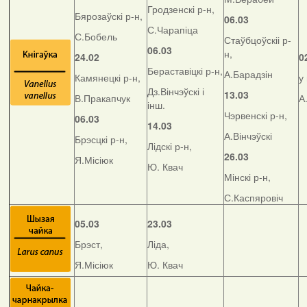
Гродзенскі р-н,
Бярозаўскі р-н,
06.03
С.Чарапіца
С.Бобель
Стаўбцоўскіі р-
06.03
н,
24.02
0
Бераставіцкі р-н,
А.Барадзін
Камянецкі р-н,
у
Дз.Вінчэўскі і
13.03
В.Пракапчук
А
інш.
Чэрвенскі р-н,
06.03
14.03
А.Вінчэўскі
Брэсцкі р-н,
Лідскі р-н,
26.03
Я.Місіюк
Ю. Квач
Мінскі р-н,
С.Каспяровіч
05.03
23.03
Брэст,
Ліда,
Я.Місіюк
Ю. Квач