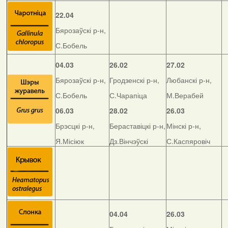
22.04
Бярозаўскі р-н,
С.Бобель
04.03
26.02
27.02
Бярозаўскі р-н,
Гродзенскі р-н,
Любанскі р-н,
С.Бобель
С.Чарапіца
М.Верабей
06.03
28.02
26.03
Брэсцкі р-н,
Бераставіцкі р-н,
Мінскі р-н,
Я.Місіюк
Дз.Вінчэўскі
С.Каспяровіч
04.04
26.03