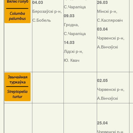
04.03
26.03
С.Чарапіца
Бярозаўскі р-н,
Мінскі р-н,
09.03
С.Бобель
С.Каспяровіч
Гродна,
03.04
С.Чарапіца
Чэрвенскі р-н,
14.03
А.Вінчэўскі
Лідскі р-н,
Ю. Квач
02.05
Чэрвенскі р-н,
А.Вінчэўскі
25.04
Чэрвенскі р-н,