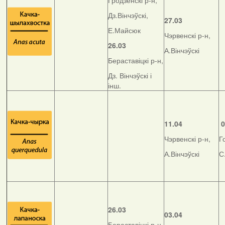
Гродзенскі р-н,
Дз.Вінчэўскі,
27.03
Е.Майсюк
Чэрвенскі р-н,
26.03
А.Вінчэўскі
Бераставіцкі р-н,
Дз. Вінчэўскі і
інш.
11.04
0
Чэрвенскі р-н,
Г
А.Вінчэўскі
С
26.03
03.04
Бераставіцкі р-н,