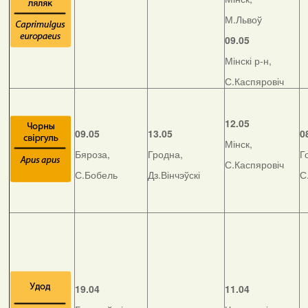
М.Львоў
09.05
Мінскі р-н,
С.Каспяровіч
12.05
09.05
13.05
0
Мінск,
Бяроза,
Гродна,
Г
С.Каспяровіч
С.Бобель
Дз.Вінчэўскі
С
19.04
11.04