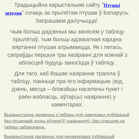
Традыцыйна карыстальнікі сайту "
Птушкі
"
сочаць за прылётам птушак ў Беларусь.
штодня
Запрашаем далучыцца!
Чым больш дадзеных мы занясем у табліцу
прылётаў, тым больш адэкватная карціна
вяртання птушак атрымаецца. Як і летась,
сапраўды першыя тры назіранні для кожнай з
абласцей будуць заносіцца ў табліцу.
Для таго, каб Вашае назіранне трапіла ў
табліцу, пакіньце пра яго інфармацыю (від,
дзень, месца – бліжэйшы населены пункт і
раён-вобласць, аўтар(ы) назірання) у
каментарах
.
Выкарыстанне дадзеных з табліцы для навуковых публікацый
без пісьмовай згоды аўтара(ў) назіранняў і без спасылкі на
табліцу забаронена.
Выкарыстанне дадзеных для ненавуковых публікацый