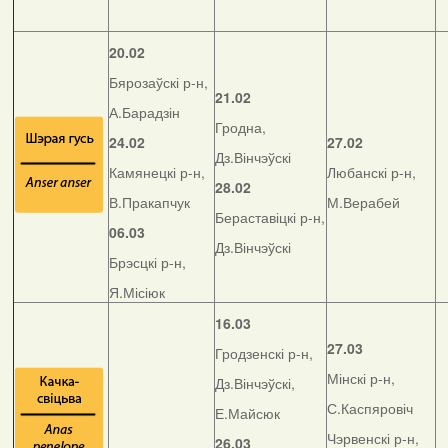
20.02
Бярозаўскі р-н,
21.02
А.Барадзін
Гродна,
24.02
27.02
Дз.Вінчэўскі
Камянецкі р-н,
Любанскі р-н,
28.02
В.Пракапчук
М.Верабей
Бераставіцкі р-н,
06.03
Дз.Вінчэўскі
Брэсцкі р-н,
Я.Місіюк
16.03
27.03
Гродзенскі р-н,
Мінскі р-н,
Дз.Вінчэўскі,
С.Каспяровіч
Е.Майсюк
Чэрвенскі р-н,
26.03