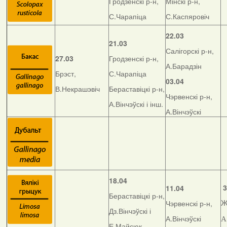
Гродзенскі р-н,
Мінскі р-н,
С.Чарапіца
С.Каспяровіч
22.03
21.03
Салігорскі р-н,
27.03
Гродзенскі р-н,
А.Барадзін
Брэст,
С.Чарапіца
03.04
В.Некрашэвіч
Бераставіцкі р-н,
Чэрвенскі р-н,
А.Вінчэўскі і інш.
А.Вінчэўскі
18.04
3
11.04
Бераставіцкі р-н,
Чэрвенскі р-н,
Ж
Дз.Вінчэўскі і
А.Вінчэўскі
А
Е.Майсюк