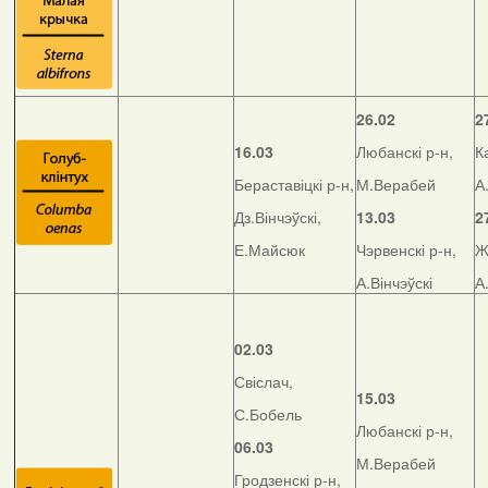
26.02
2
16.03
Любанскі р-н,
К
Бераставіцкі р-н,
М.Верабей
А
Дз.Вінчэўскі,
13.03
2
Е.Майсюк
Чэрвенскі р-н,
Ж
А.Вінчэўскі
А
02.03
Свіслач,
15.03
С.Бобель
Любанскі р-н,
06.03
М.Верабей
Гродзенскі р-н,