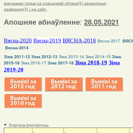
магчымае толькі са спасылкай аўтара(ў) канкрэтных
назірання(ў) і на сайт.
:
Апошняе абнаўленне
28.05.2021
Вясна-2020
Вясна-2019
ВЯСНА-2018
Вясна-2017
ВЯСН
Вясна-2014
Зіма 2011-12
Зіма 2012-13
Зіма 2013-14
Зіма 2014-15
Зіма
Зіма 2018-19
Зіма
2015-16
Зіма 2016-17
Зіма 2017-18
2019-20
Згарнуць/разгарнуць