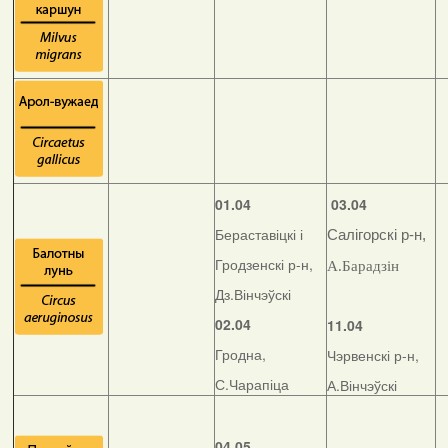
01.04
03.04
Бераставіцкі і
Салігорскі р-н,
Гродзенскі р-н,
А.Барадзін
Дз.Вінчэўскі
02.04
11.04
Гродна,
Чэрвенскі р-н,
С.Чарапіца
А.Вінчэўскі
04.05