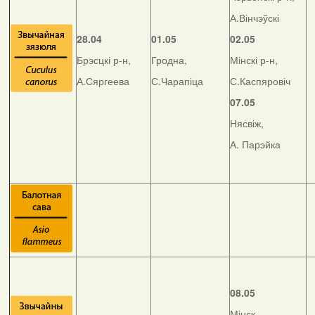
А.Вінчэўскі
28.04
01.05
02.05
Брэсцкі р-н,
Гродна,
Мінскі р-н,
А.Сяргеева
С.Чарапіца
С.Каспяровіч
07.05
Нясвіж,
А. Парэйка
08.05
Мінск,