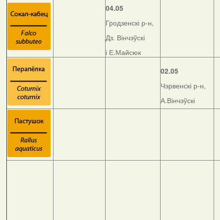
04.05
Гродзенскі р-н,
Дз. Вінчэўскі
і Е.Майсюк
02.05
Чэрвенскі р-н,
А.Вінчэўскі