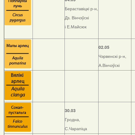
Бераставіцкі р-н,
Дз. Вінчэўскі
і Е.Майсюк
02.05
Чэрвенскі р-н,
А.Вінчэўскі
30.03
Гродна,
С.Чарапіца