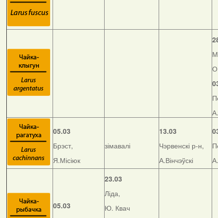
2
М
О
0
П
А
05.03
13.03
0
Брэст,
зімавалі
Чэрвенскі р-н,
П
Я.Місіюк
А.Вінчэўскі
А
23.03
Ліда,
05.03
Ю. Квач