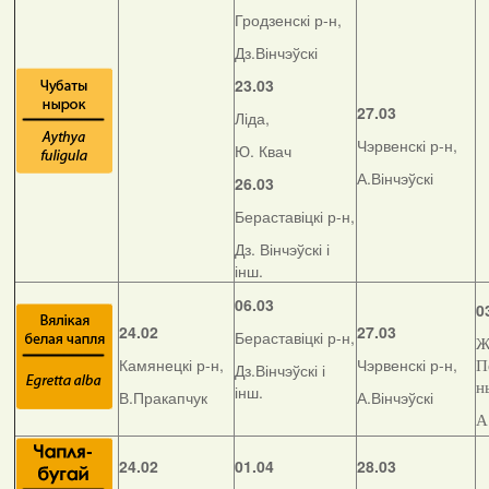
Гродзенскі р-н,
Дз.Вінчэўскі
23.03
27.03
Ліда,
Чэрвенскі р-н,
Ю. Квач
А.Вінчэўскі
26.03
Бераставіцкі р-н,
Дз. Вінчэўскі і
інш.
06.03
0
24.02
27.03
Бераставіцкі р-н,
Ж
Камянецкі р-н,
Чэрвенскі р-н,
П
Дз.Вінчэўскі і
н
інш.
В.Пракапчук
А.Вінчэўскі
А
24.02
01.04
28.03