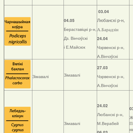
03.04
04.05
Любанскі р-н,
Бераставіцкі р-н,
А.Барадзін
Дз. Вінчэўскі
24.04
і Е.Майсюк
Чэрвенскі р-н,
А.Вінчэўскі
27.03
Зімавалі
Зімавалі
Чэрвенскі р-н,
А.Вінчэўскі
24.02
0
Любанскі р-н,
Ж
Зімавалі
М.Верабей
П
н
06.03