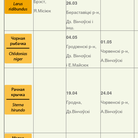
Брэст,
26.03
Я.Місіюк
Бераставіцкі р-н,
Дз. Вінчэўскі і
інш.
04.05
01.05
Гродзенскі р-н,
Чэрвенскі р-н,
Дз. Вінчэўскі
А.Вінчэўскі
і Е.Майсюк
19.04
24.04
Гродна,
Чэрвенскі р-н,
Дз.Вінчэўскі
А.Вінчэўскі