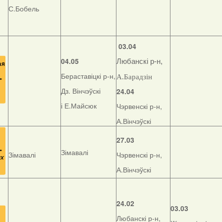
С.Бобель
03.04
04.05
Любанскі р-н,
Бераставіцкі р-н,
А.Барадзін
Дз. Вінчэўскі
24.04
і Е.Майсюк
Чэрвенскі р-н,
А.Вінчэўскі
27.03
Зімавалі
Зімавалі
Чэрвенскі р-н,
А.Вінчэўскі
24.02
03.03
Любанскі р-н,