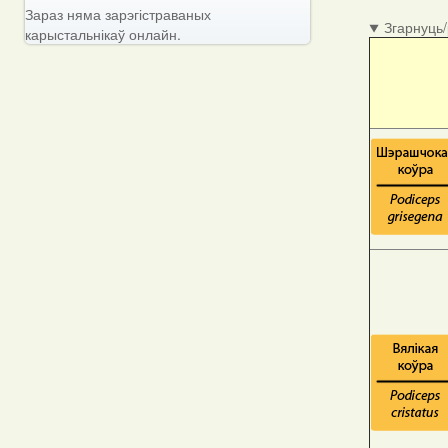
Зараз няма зарэгістраваных
Згарнуць
карыстальнікаў онлайн.