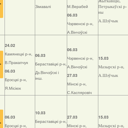
Жыткавіцкі,
Зімавалі
М.Верабей
Петрыкаўскі р-
ны
06.03
А.Шэўчык
Чэрвенскі р-н,
А.Вінчэўскі
24.02
06.03
Камянецкі р-н,
06.03
Чэрвенскі р-н,
15.03
В.Пракапчук
Бераставіцкі р-н,
А.Вінчэўскі
Мазырскі р-н,
06.03
Дз.Вінчэўскі і
27.03
А.Шэўчык
інш.
Брэсцкі р-н,
Мінскі р-н,
Я.Місіюк
С.Каспяровіч
10.03
06.03
27.03
15.03
Бераставіцкі р-н,
Брэсцкі р-н,
Мінскі р-н,
Мазырскі р-н,