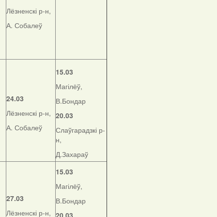
Лёзненскі р-н,
А. Собалеў
15.03
Магілёў,
24.03
В.Бондар
Лёзненскі р-н,
20.03
А. Собалеў
Слаўгарадзкі р-
н,
Д.Захараў
15.03
Магілёў,
27.03
В.Бондар
Лёзненскі р-н,
20.03