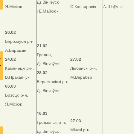
Дз.Вінчэўскі
Я.Місіюк
С.Каспяровіч
А.Шэўчык
і Е.Майсюк
20.02
Бярозаўскі р-н,
21.02
А.Барадзін
Гродна,
24.02
27.02
Дз.Вінчэўскі
Камянецкі р-н,
Любанскі р-н,
28.02
В.Пракапчук
М.Верабей
Бераставіцкі р-н,
06.03
Дз.Вінчэўскі
Брэсцкі р-н,
Я.Місіюк
16.03
27.03
Гродзенскі р-н,
Мінскі р-н,
Дз.Вінчэўскі,