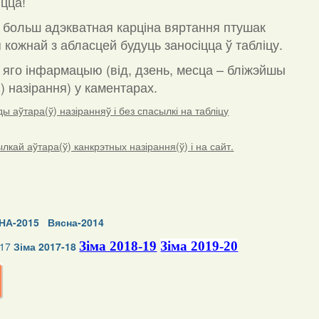
цца!
 больш адэкватная карціна вяртання птушак
 кожнай з абласцей будуць заносіцца ў табліцу.
а яго інфармацыю (від, дзень, месца – бліжэйшы
) назірання) у каментарах
.
 аўтара(ў) назіранняў і без спасылкі на табліцу
ай аўтара(ў) канкрэтных назірання(ў) і на сайт.
НА-2015
Вясна-2014
Зіма 2018-19
Зіма 2019-20
-17
Зіма 2017-18