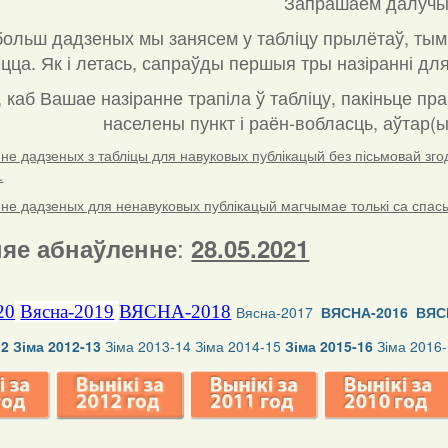
Запрашаем далучы
ольш дадзеных мы занясем у табліцу прылётаў, тым
ца. Як і летась, сапраўды першыя тры назіранні для
, каб Вашае назіранне трапіла ў табліцу, пакіньце пр
населены пункт і раён-вобласць, аўтар(ы
е дадзеных з табліцы для навуковых публікацый без пісьмовай згоды
.
е дадзеных для ненавуковых публікацый магчымае толькі са спасылк
:
яе абнаўленне
28.05.2021
20
Вясна-2019
ВЯСНА-2018
Вясна-2017
ВЯСНА-2016
ВЯС
12
Зіма 2012-13
Зіма 2013-14
Зіма 2014-15
Зіма 2015-16
Зіма 2016