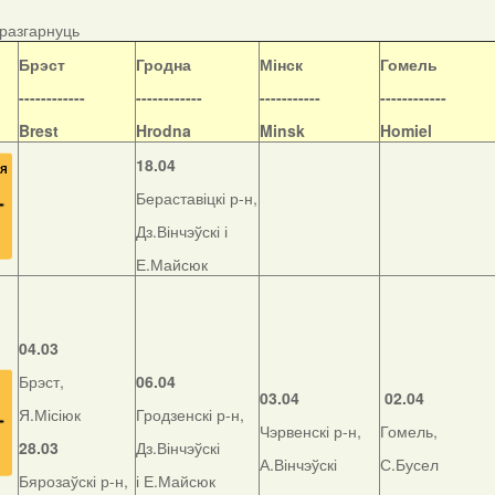
/разгарнуць
Б
рэст
Гродна
Мінск
Гомель
------------
------------
-----------
------------
Brest
Hrodna
Minsk
Homiel
18.04
Бераставіцкі р-н,
Дз.Вінчэўскі і
Е.Майсюк
04.03
Брэст,
06.04
03.04
02.04
Я.Місіюк
Гродзенскі р-н,
Чэрвенскі р-н,
Гомель,
28.03
Дз.Вінчэўскі
А.Вінчэўскі
С.Бусел
Бярозаўскі р-н,
і Е.Майсюк