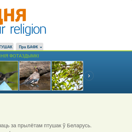
ТУШАК
Пра БАФК
НІЯ ФОТАЗДЫМКІ
чаць за прылётам птушак ў Беларусь.