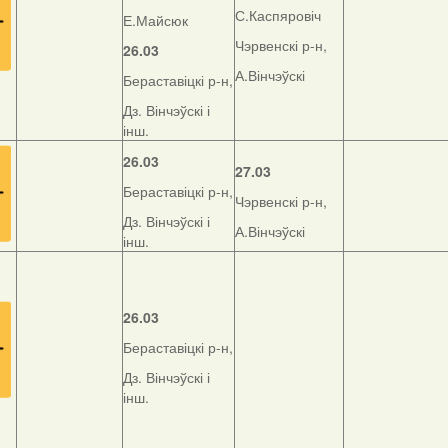
С.Каспяровіч
Е.Майсюк
Чэрвенскі р-н,
26.03
А.Вінчэўскі
Бераставіцкі р-н,
Дз. Вінчэўскі і
інш.
26.03
27.03
Бераставіцкі р-н,
Чэрвенскі р-н,
Дз. Вінчэўскі і
А.Вінчэўскі
інш.
26.03
Бераставіцкі р-н,
Дз. Вінчэўскі і
інш.