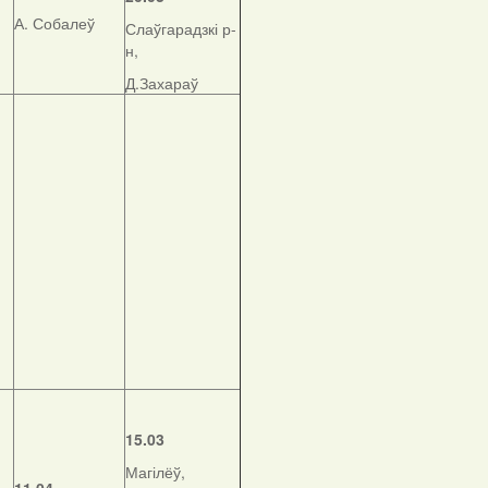
А. Собалеў
Слаўгарадзкі р-
н,
Д.Захараў
15.03
Магілёў,