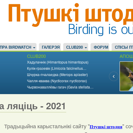
ПРА BIRDWATCH
ГАЛЕРЭЯ
CLUB200
ФОРУМ
СПІСЫ П
CLUB200
АПОШ
Хадулачнік (Himantopus himantopus)
Кулік-гразевік (Limicola falcinellus…
Шчурка-пчалаедка (Merops apiaster)
Чапля-кваква (Nycticorax nycticorax)
Чырвонаваллёвы гагач (Gavia stellata…
а ляціць - 2021
Традыцыйна карыстальнікі сайту "
"
со
Птушкі штодня