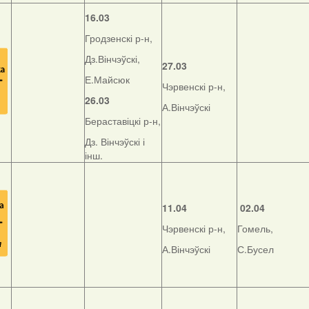
16.03
Гродзенскі р-н,
Дз.Вінчэўскі,
27.03
Е.Майсюк
Чэрвенскі р-н,
26.03
А.Вінчэўскі
Бераставіцкі р-н,
Дз. Вінчэўскі і
інш.
11.04
02.04
Чэрвенскі р-н,
Гомель,
А.Вінчэўскі
С.Бусел