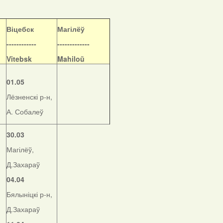
Віцебск
Магілёў
------------
-------------
Vitebsk
Mahiloŭ
01.05
Лёзненскі р-н,
А. Собалеў
30.03
Магілёў,
Д.Захараў
04.04
Бялыніцкі р-н,
Д.Захараў