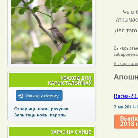
Чым б
атрымаец
Для таго
Выкарыстанн
забаронена
Выкарыстанн
Апошн
УВАХОД ДЛЯ
КАРЫСТАЛЬНІКАЎ
Уваход у сістэму
Вясна-20
Зіма 2011-
Стварыць новы рахунак
Запытаць новы пароль
ЗАРАЗ НА САЙЦЕ