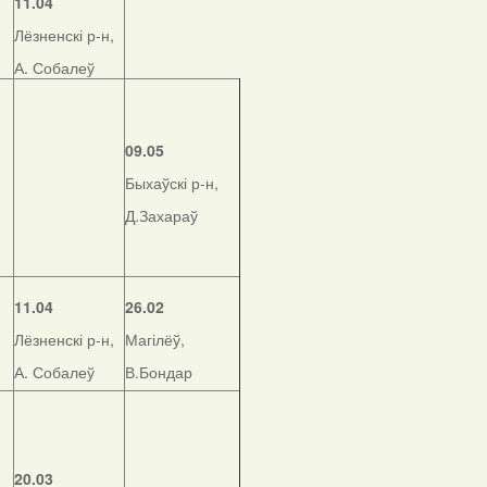
11.04
Лёзненскі р-н,
А. Собалеў
09.05
Быхаўскі р-н,
Д.Захараў
11.04
26.02
Лёзненскі р-н,
Магілёў,
А. Собалеў
В.Бондар
20.03