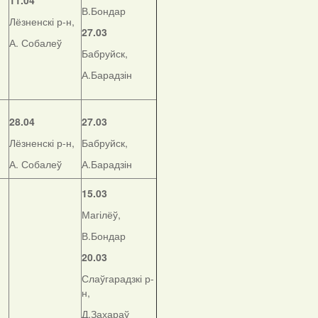
11.04
В.Бондар
Лёзненскі р-н,
27.03
А. Собалеў
Бабруйск,
А.Барадзін
28.04
27.03
Лёзненскі р-н,
Бабруйск,
А. Собалеў
А.Барадзін
15.03
Магілёў,
В.Бондар
20.03
Слаўгарадзкі р-
н,
Д.Захараў