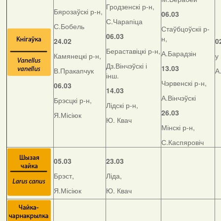
Гродзенскі р-н,
Бярозаўскі р-н,
06.03
С.Чарапіца
С.Бобель
Стаўбцоўскіі р-
06.03
н,
24.02
0
Бераставіцкі р-н,
А.Барадзін
Камянецкі р-н,
у
Дз.Вінчэўскі і
13.03
В.Пракапчук
А
інш.
Чэрвенскі р-н,
06.03
14.03
А.Вінчэўскі
Брэсцкі р-н,
Лідскі р-н,
26.03
Я.Місіюк
Ю. Квач
Мінскі р-н,
С.Каспяровіч
05.03
23.03
Брэст,
Ліда,
Я.Місіюк
Ю. Квач