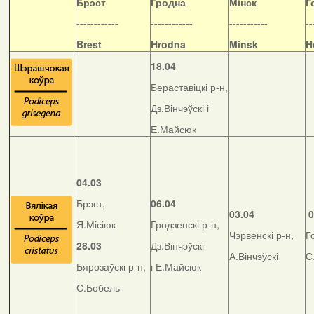
Б
рэст
Гродна
Мінск
Г
------------
------------
-----------
--
Brest
Hrodna
Minsk
H
18.04
Бераставіцкі р-н,
Дз.Вінчэўскі і
Е.Майсюк
04.03
Брэст,
06.04
03.04
0
Я.Місіюк
Гродзенскі р-н,
Чэрвенскі р-н,
Г
28.03
Дз.Вінчэўскі
А.Вінчэўскі
С
Бярозаўскі р-н,
і Е.Майсюк
С.Бобель