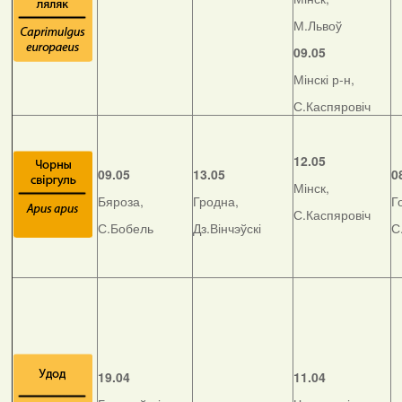
М.Львоў
09.05
Мінскі р-н,
С.Каспяровіч
12.05
09.05
13.05
0
Мінск,
Бяроза,
Гродна,
Г
С.Каспяровіч
С.Бобель
Дз.Вінчэўскі
С
19.04
11.04