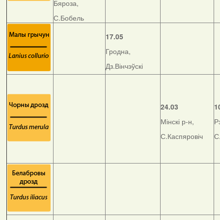
Бяроза,
С.Бобель
17.05
Гродна,
Дз.Вінчэўскі
24.03
1
Мінскі р-н,
Р
С.Каспяровіч
С