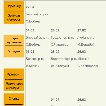
22.04
Бярозаўскі р-н,
С.Бобель
04.03
26.02
27.02
Бярозаўскі р-н,
Гродзенскі р-н,
Любанскі р-н,
С.Бобель
С.Чарапіца
М.Верабей
06.03
28.02
26.03
Брэсцкі р-н,
Бераставіцкі р-н,
Мінскі р-н,
Я.Місіюк
Дз.Вінчэўскі
С.Каспяровіч
04.04
26.03