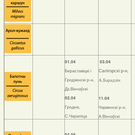
01.04
03.04
Бераставіцкі і
Салігорскі р-н,
Гродзенскі р-н,
А.Барадзін
Дз.Вінчэўскі
02.04
11.04
Гродна,
Чэрвенскі р-н,
С.Чарапіца
А.Вінчэўскі
04.05