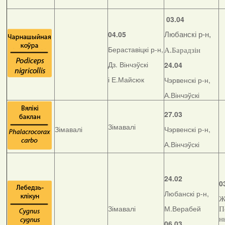
03.04
04.05
Любанскі р-н,
Бераставіцкі р-н,
А.Барадзін
Дз. Вінчэўскі
24.04
і Е.Майсюк
Чэрвенскі р-н,
А.Вінчэўскі
27.03
Зімавалі
Зімавалі
Чэрвенскі р-н,
А.Вінчэўскі
24.02
0
Любанскі р-н,
Ж
Зімавалі
М.Верабей
П
н
06.03