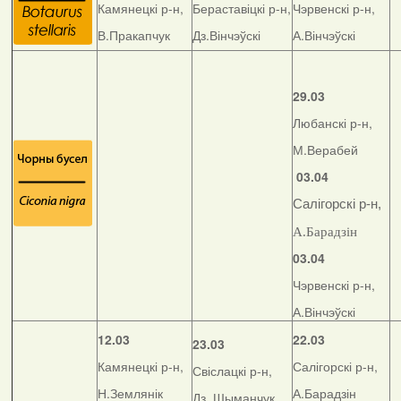
Камянецкі р-н,
Бераставіцкі р-н,
Чэрвенскі р-н,
В.Пракапчук
Дз.Вінчэўскі
А.Вінчэўскі
29.03
Любанскі р-н,
М.Верабей
03.04
Салігорскі р-н,
А.Барадзін
03.04
Чэрвенскі р-н,
А.Вінчэўскі
12.03
22.03
23.03
Камянецкі р-н,
Салігорскі р-н,
Свіслацкі р-н,
Н.Землянік
А.Барадзін
Дз. Шыманчук