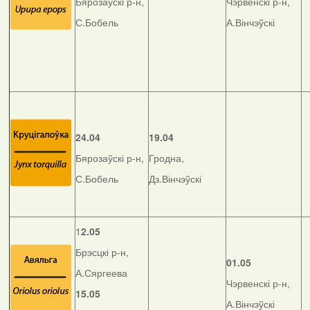
Бярозаўскі р-н,
Чэрвенскі р-н,
С.Бобель
А.Вінчэўскі
24.04
19.04
Бярозаўскі р-н,
Гродна,
С.Бобель
Дз.Вінчэўскі
1
2.05
Брэсцкі р-н,
01.05
А.Сяргеева
Чэрвенскі р-н,
15.05
А.Вінчэўскі