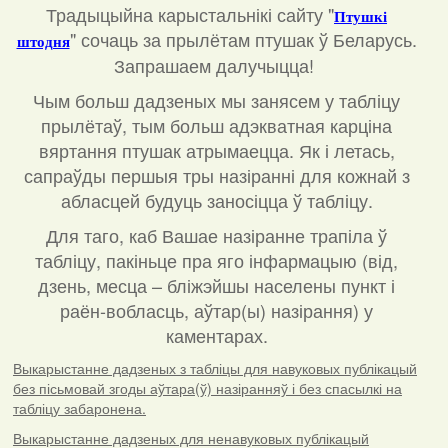
Традыцыйна карыстальнікі сайту "
Птушкі
"
сочаць за прылётам птушак ў Беларусь.
штодня
Запрашаем далучыцца!
Чым больш дадзеных мы занясем у табліцу
прылётаў, тым больш адэкватная карціна
вяртання птушак атрымаецца. Як і летась,
сапраўды першыя тры назіранні для кожнай з
абласцей будуць заносіцца ў табліцу.
Для таго, каб Вашае назіранне трапіла ў
табліцу, пакіньце пра яго інфармацыю (від,
дзень, месца – бліжэйшы населены пункт і
раён-вобласць, аўтар(ы) назірання) у
каментарах
.
Выкарыстанне дадзеных з табліцы для навуковых публікацый
без пісьмовай згоды аўтара(ў) назіранняў і без спасылкі на
табліцу забаронена.
Выкарыстанне дадзеных для ненавуковых публікацый