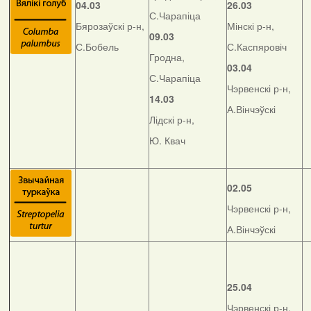
04.03
26.03
С.Чарапіца
Бярозаўскі р-н,
Мінскі р-н,
09.03
С.Бобель
С.Каспяровіч
Гродна,
03.04
С.Чарапіца
Чэрвенскі р-н,
14.03
А.Вінчэўскі
Лідскі р-н,
Ю. Квач
02.05
Чэрвенскі р-н,
А.Вінчэўскі
25.04
Чэрвенскі р-н,