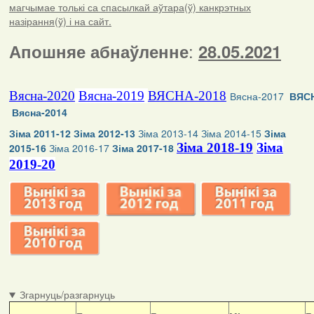
магчымае толькі са спасылкай аўтара(ў) канкрэтных
назірання(ў) і на сайт.
:
Апошняе абнаўленне
28.05.2021
Вясна-2020
Вясна-2019
ВЯСНА-2018
Вясна-2017
ВЯСН
Вясна-2014
Зіма 2011-12
Зіма 2012-13
Зіма 2013-14
Зіма 2014-15
Зіма
Зіма 2018-19
Зіма
2015-16
Зіма 2016-17
Зіма 2017-18
2019-20
Згарнуць/разгарнуць