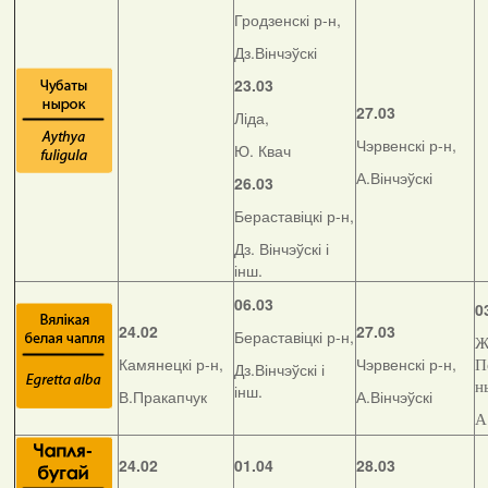
Гродзенскі р-н,
Дз.Вінчэўскі
23.03
27.03
Ліда,
Чэрвенскі р-н,
Ю. Квач
А.Вінчэўскі
26.03
Бераставіцкі р-н,
Дз. Вінчэўскі і
інш.
06.03
0
24.02
27.03
Бераставіцкі р-н,
Ж
Камянецкі р-н,
Чэрвенскі р-н,
П
Дз.Вінчэўскі і
н
інш.
В.Пракапчук
А.Вінчэўскі
А
24.02
01.04
28.03