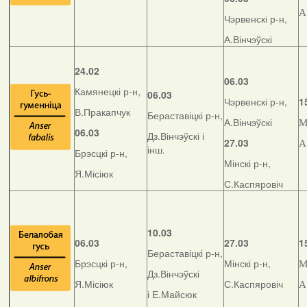
А
Чэрвенскі р-н,
А.Вінчэўскі
24.02
06.03
Камянецкі р-н,
06.03
Чэрвенскі р-н,
1
В.Пракапчук
Бераставіцкі р-н,
А.Вінчэўскі
М
06.03
Дз.Вінчэўскі і
27.03
А
інш.
Брэсцкі р-н,
Мінскі р-н,
Я.Місіюк
С.Каспяровіч
10.03
06.03
27.03
1
Бераставіцкі р-н,
Брэсцкі р-н,
Мінскі р-н,
М
Дз.Вінчэўскі
Я.Місіюк
С.Каспяровіч
А
і Е.Майсюк