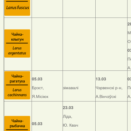
2
М
О
0
П
А
05.03
13.03
0
Брэст,
зімавалі
Чэрвенскі р-н,
П
Я.Місіюк
А.Вінчэўскі
А
23.03
Ліда,
05.03
Ю. Квач