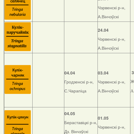
Чэрвенскі р-н,
А.Вінчэўскі
24.04
Чэрвенскі р-н,
А.Вінчэўскі
3
04.04
03.04
Гродзенскі р-н,
Чэрвенскі р-н,
Ж
С.Чарапіца
А.Вінчэўскі
А
04.05
01.05
Бераставіцкі р-н,
Чэрвенскі р-н,
Дз. Вінчэўскі