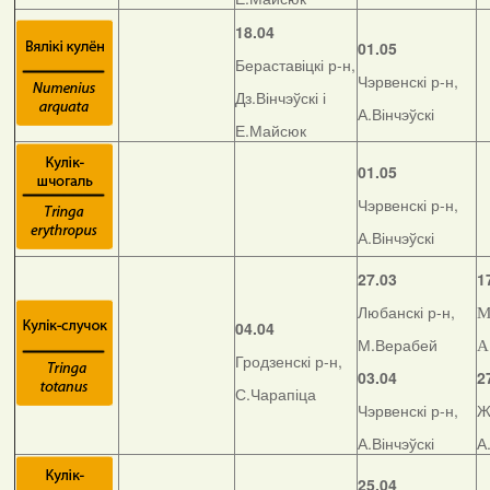
18.04
01.05
Бераставіцкі р-н,
Чэрвенскі р-н,
Дз.Вінчэўскі і
А.Вінчэўскі
Е.Майсюк
01.05
Чэрвенскі р-н,
А.Вінчэўскі
27.03
1
Любанскі р-н,
М
04.04
М.Верабей
А
Гродзенскі р-н,
03.04
2
С.Чарапіца
Чэрвенскі р-н,
Ж
А.Вінчэўскі
А
25.04