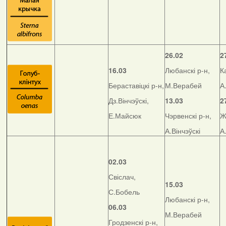
26.02
2
16.03
Любанскі р-н,
К
Бераставіцкі р-н,
М.Верабей
А
Дз.Вінчэўскі,
13.03
2
Е.Майсюк
Чэрвенскі р-н,
Ж
А.Вінчэўскі
А
02.03
Свіслач,
15.03
С.Бобель
Любанскі р-н,
06.03
М.Верабей
Гродзенскі р-н,