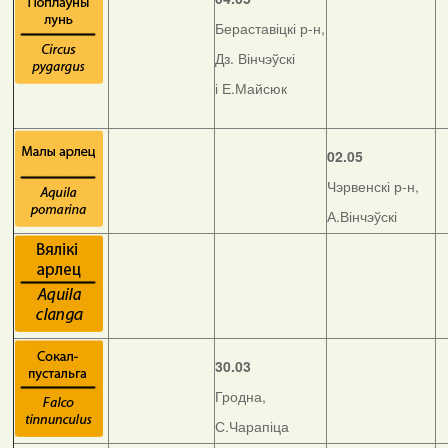
Бераставіцкі р-н,
Дз. Вінчэўскі
і Е.Майсюк
02.05
Чэрвенскі р-н,
А.Вінчэўскі
30.03
Гродна,
С.Чарапіца