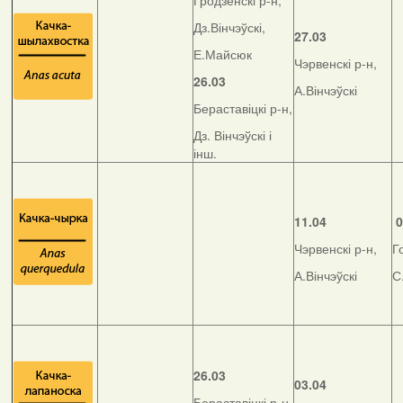
Гродзенскі р-н,
Дз.Вінчэўскі,
27.03
Е.Майсюк
Чэрвенскі р-н,
26.03
А.Вінчэўскі
Бераставіцкі р-н,
Дз. Вінчэўскі і
інш.
11.04
0
Чэрвенскі р-н,
Г
А.Вінчэўскі
С
26.03
03.04
Бераставіцкі р-н,