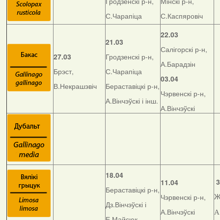
Гродзенскі р-н,
Мінскі р-н,
С.Чарапіца
С.Каспяровіч
22.03
21.03
Салігорскі р-н,
27.03
Гродзенскі р-н,
А.Барадзін
Брэст,
С.Чарапіца
03.04
В.Некрашэвіч
Бераставіцкі р-н,
Чэрвенскі р-н,
А.Вінчэўскі і інш.
А.Вінчэўскі
18.04
3
11.04
Бераставіцкі р-н,
Чэрвенскі р-н,
Ж
Дз.Вінчэўскі і
А.Вінчэўскі
А
Е.Майсюк