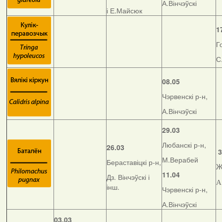
А.Вінчэўскі
і Е.Майсюк
1
Г
С
08.05
Чэрвенскі р-н,
А.Вінчэўскі
29.03
Любанскі р-н,
26.03
3
М.Верабей
Бераставіцкі р-н,
Ж
11.04
Дз. Вінчэўскі і
А
інш.
Чэрвенскі р-н,
А.Вінчэўскі
03.03