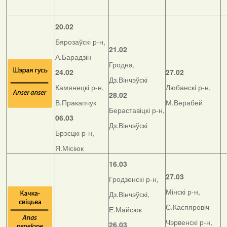
20.02
Бярозаўскі р-н,
21.02
А.Барадзін
Гродна,
24.02
27.02
Дз.Вінчэўскі
Камянецкі р-н,
Любанскі р-н,
28.02
В.Пракапчук
М.Верабей
Бераставіцкі р-н,
06.03
Дз.Вінчэўскі
Брэсцкі р-н,
Я.Місіюк
16.03
27.03
Гродзенскі р-н,
Мінскі р-н,
Дз.Вінчэўскі,
С.Каспяровіч
Е.Майсюк
Чэрвенскі р-н,
26.03