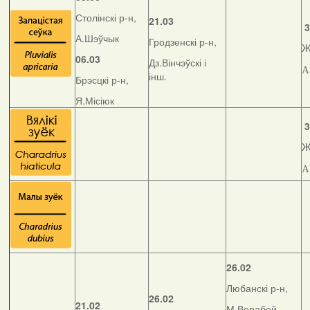
Столінскі р-н,
21.03
3
А.Шэўчык
Гродзенскі р-н,
Ж
06.03
Дз.Вінчэўскі і
А
інш.
Брэсцкі р-н,
Я.Місіюк
3
Ж
А
26.02
Любанскі р-н,
26.02
21.02
М.Верабей