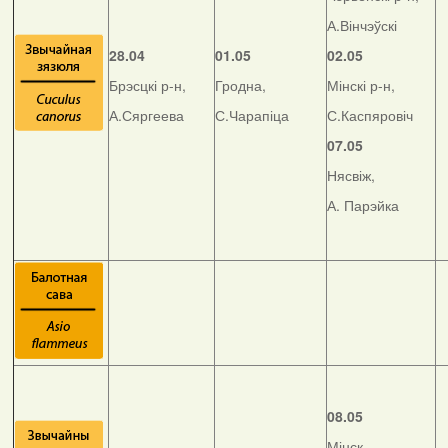
А.Вінчэўскі
28.04
01.05
02.05
Брэсцкі р-н,
Гродна,
Мінскі р-н,
А.Сяргеева
С.Чарапіца
С.Каспяровіч
07.05
Нясвіж,
А. Парэйка
08.05
Мінск,