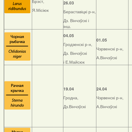
Брэст,
26.03
Я.Місіюк
Бераставіцкі р-н,
Дз. Вінчэўскі і
інш.
04.05
01.05
Гродзенскі р-н,
Чэрвенскі р-н,
Дз. Вінчэўскі
А.Вінчэўскі
і Е.Майсюк
19.04
24.04
Гродна,
Чэрвенскі р-н,
Дз.Вінчэўскі
А.Вінчэўскі