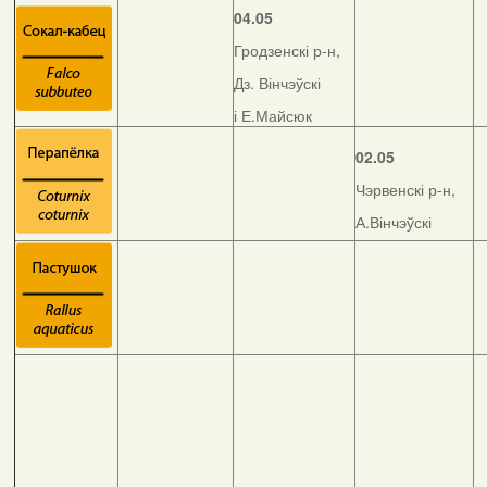
04.05
Гродзенскі р-н,
Дз. Вінчэўскі
і Е.Майсюк
02.05
Чэрвенскі р-н,
А.Вінчэўскі