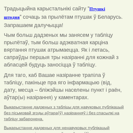
Традыцыйна карыстальнікі сайту "
Птушкі
"
сочаць за прылётам птушак ў Беларусь.
штодня
Запрашаем далучыцца!
Чым больш дадзеных мы занясем у табліцу
прылётаў, тым больш адэкватная карціна
вяртання птушак атрымаецца. Як і летась,
сапраўды першыя тры назіранні для кожнай з
абласцей будуць заносіцца ў табліцу.
Для таго, каб Вашае назіранне трапіла ў
табліцу, пакіньце пра яго інфармацыю (від,
дату, месца – бліжэйшы населены пункт і раён,
аўтар(ы) назірання) у каментарах
.
Выкарыстанне дадзеных з табліцы для навуковых публікацый
без пісьмовай згоды аўтара(ў) назіранняў і без спасылкі на
табліцу забаронена.
Выкарыстанне дадзеных для ненавуковых публікацый