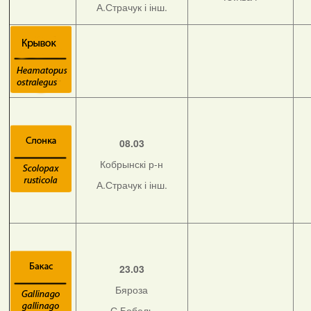
А.Страчук і інш.
08.03
Кобрынскі р-н
А.Страчук і інш.
23.03
Бяроза
С.Бобель