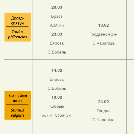
20.03
Брэст
А.Мініч
18.02
23.03
Гродзенскі р-н
Бяроза
С.Чарапіца
С.Бобель
14.02
Бяроза
С.Бобель
19.02
24.02
Кобрын
Гродна
А. і Я. Страчукі
С.Чарапіца