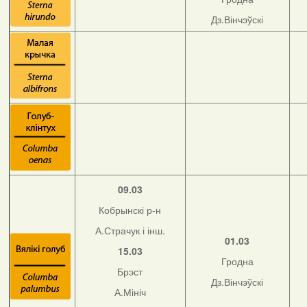
Дз.Вінчэўскі
09.03
Кобрынскі р-н
А.Страчук і інш.
01.03
15.03
Гродна
Брэст
Дз.Вінчэўскі
А.Мініч