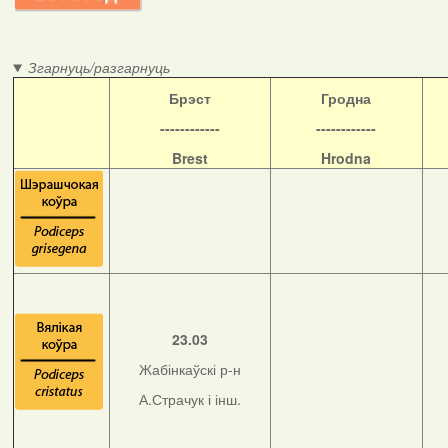
Згарнуць/разгарнуць
Б
рэст
Гродна
------------
------------
Brest
Hrodna
23.03
Жабінкаўскі р-н
А.Страчук і інш.