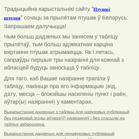
Традыцыйна карыстальнікі сайту "
Птушкі
"
сочаць за прылётам птушак ў Беларусь.
штодня
Запрашаем далучыцца!
Чым больш дадзеных мы занясем у табліцу
прылётаў, тым больш адэкватная карціна
вяртання птушак атрымаецца. Як і летась,
сапраўды першыя тры назіранні для кожнай з
абласцей будуць заносіцца ў табліцу.
Для таго, каб Вашае назіранне трапіла ў
табліцу, пакіньце пра яго інфармацыю (від,
дату, месца – бліжэйшы населены пункт і раён,
аўтар(ы) назірання) у каментарах
.
Выкарыстанне дадзеных з табліцы для навуковых публікацый
без пісьмовай згоды аўтара(ў) назіранняў і без спасылкі на
табліцу забаронена.
Выкарыстанне дадзеных для ненавуковых публікацый