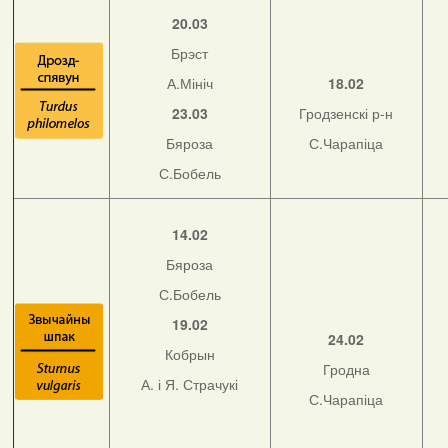
20.03
Брэст
А.Мініч
18.02
23.03
Гродзенскі р-н
Бяроза
С.Чарапіца
С.Бобель
14.02
Бяроза
С.Бобель
19.02
24.02
Кобрын
Гродна
А. і Я. Страчукі
С.Чарапіца