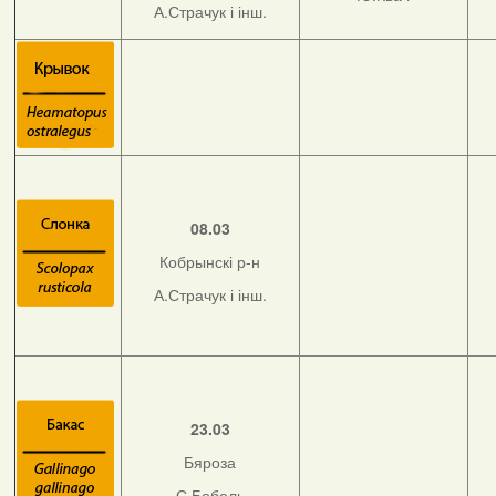
А.Страчук і інш.
08.03
Кобрынскі р-н
А.Страчук і інш.
23.03
Бяроза
С.Бобель