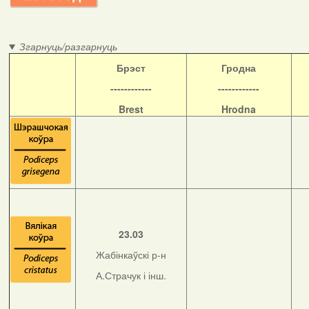
Згарнуць/разгарнуць
Б
рэст
Гродна
------------
------------
Brest
Hrodna
23.03
Жабінкаўскі р-н
А.Страчук і інш.