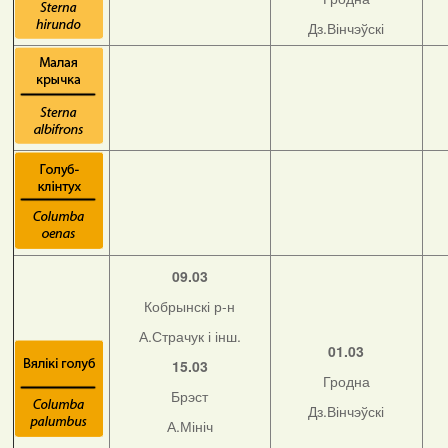
Дз.Вінчэўскі
09.03
Кобрынскі р-н
А.Страчук і інш.
01.03
15.03
Гродна
Брэст
Дз.Вінчэўскі
А.Мініч