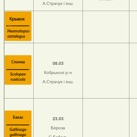
А.Страчук і інш.
08.03
Кобрынскі р-н
А.Страчук і інш.
23.03
Бяроза
С.Бобель