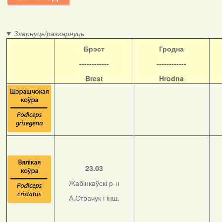
Згарнуць/разгарнуць
Б
рэст
Гродна
------------
------------
Brest
Hrodna
23.03
Жабінкаўскі р-н
А.Страчук і інш.