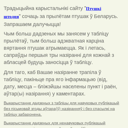
Традыцыйна карыстальнікі сайту "
Птушкі
"
сочаць за прылётам птушак ў Беларусь.
штодня
Запрашаем далучыцца!
Чым больш дадзеных мы занясем у табліцу
прылётаў, тым больш адэкватная карціна
вяртання птушак атрымаецца. Як і летась,
сапраўды першыя тры назіранні для кожнай з
абласцей будуць заносіцца ў табліцу.
Для таго, каб Вашае назіранне трапіла ў
табліцу, пакіньце пра яго інфармацыю (від,
дату, месца – бліжэйшы населены пункт і раён,
аўтар(ы) назірання) у каментарах
.
Выкарыстанне дадзеных з табліцы для навуковых публікацый
без пісьмовай згоды аўтара(ў) назіранняў і без спасылкі на
табліцу забаронена.
Выкарыстанне дадзеных для ненавуковых публікацый