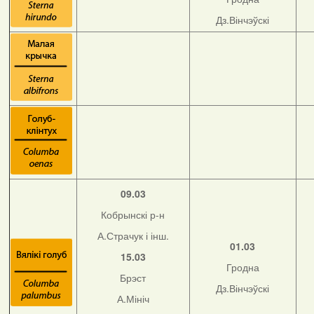
Дз.Вінчэўскі
09.03
Кобрынскі р-н
А.Страчук і інш.
01.03
15.03
Гродна
Брэст
Дз.Вінчэўскі
А.Мініч