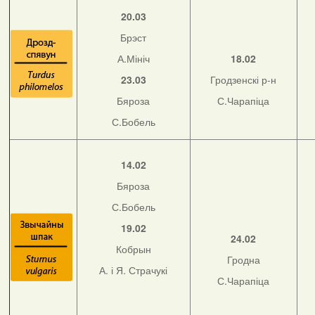
20.03
Брэст
А.Мініч
18.02
23.03
Гродзенскі р-н
Бяроза
С.Чарапіца
С.Бобель
14.02
Бяроза
С.Бобель
19.02
24.02
Кобрын
Гродна
А. і Я. Страчукі
С.Чарапіца