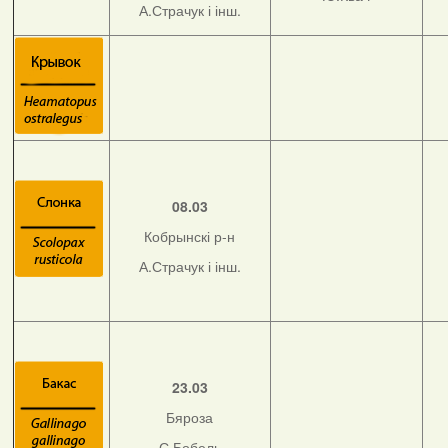
А.Страчук і інш.
08.03
Кобрынскі р-н
А.Страчук і інш.
23.03
Бяроза
С.Бобель