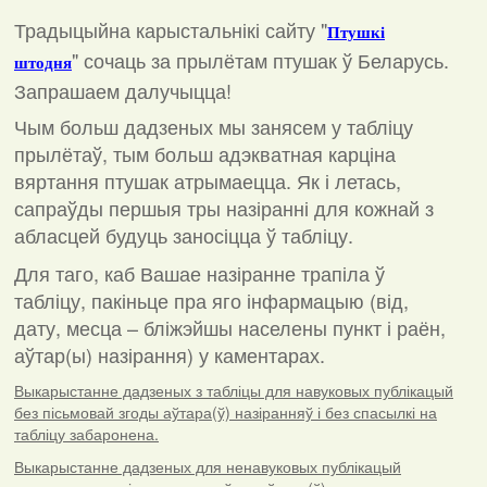
Традыцыйна карыстальнікі сайту "
Птушкі
"
сочаць за прылётам птушак ў Беларусь.
штодня
Запрашаем далучыцца!
Чым больш дадзеных мы занясем у табліцу
прылётаў, тым больш адэкватная карціна
вяртання птушак атрымаецца. Як і летась,
сапраўды першыя тры назіранні для кожнай з
абласцей будуць заносіцца ў табліцу.
Для таго, каб Вашае назіранне трапіла ў
табліцу, пакіньце пра яго інфармацыю (від,
дату, месца – бліжэйшы населены пункт і раён,
аўтар(ы) назірання) у каментарах
.
Выкарыстанне дадзеных з табліцы для навуковых публікацый
без пісьмовай згоды аўтара(ў) назіранняў і без спасылкі на
табліцу забаронена.
Выкарыстанне дадзеных для ненавуковых публікацый