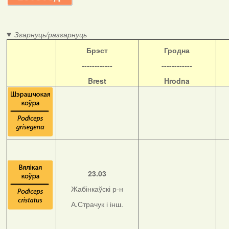
Згарнуць/разгарнуць
Б
рэст
Гродна
------------
------------
Brest
Hrodna
23.03
Жабінкаўскі р-н
А.Страчук і інш.