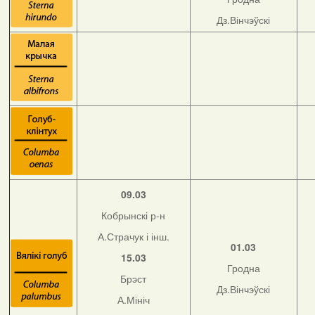
Дз.Вінчэўскі
09.03
Кобрынскі р-н
А.Страчук і інш.
01.03
15.03
Гродна
Брэст
Дз.Вінчэўскі
А.Мініч