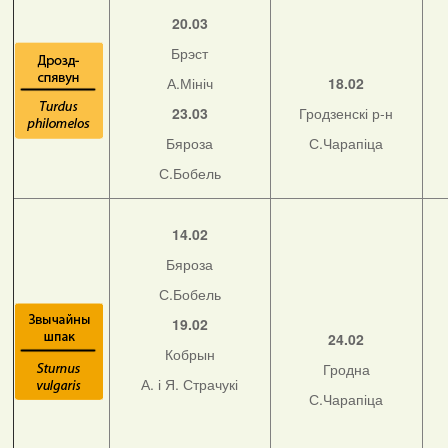
20.03
Брэст
А.Мініч
18.02
23.03
Гродзенскі р-н
Бяроза
С.Чарапіца
С.Бобель
14.02
Бяроза
С.Бобель
19.02
24.02
Кобрын
Гродна
А. і Я. Страчукі
С.Чарапіца