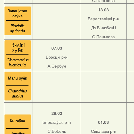
С.Панькова
13.03
Бераставіцкі р-н
Дз.Вінчэўскі і
С.Панькова
07.03
Брэсцкі р-н
А.Сербун
28.02
Бярозаўскі р-н
01.03
С.Бобель
Свіслацкі р-н