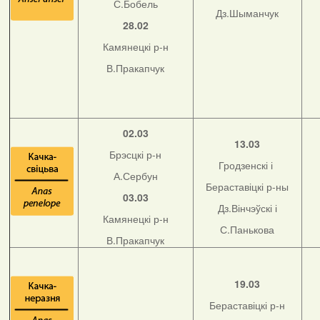
С.Бобель
Дз.Шыманчук
28.02
Камянецкі р-н
В.Пракапчук
02.03
13.03
Брэсцкі р-н
Гродзенскі і
А.Сербун
Бераставіцкі р-ны
03.03
Дз.Вінчэўскі і
Камянецкі р-н
С.Панькова
В.Пракапчук
19.03
Бераставіцкі р-н