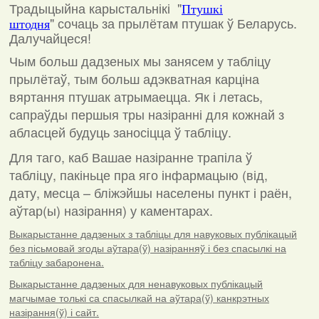
Традыцыйна карыстальнікі "
Птушкі
"
сочаць за прылётам птушак ў Беларусь.
штодня
Далучайцеся!
Чым больш дадзеных мы занясем у табліцу
прылётаў, тым больш адэкватная карціна
вяртання птушак атрымаецца. Як і летась,
сапраўды першыя тры назіранні для кожнай з
абласцей будуць заносіцца ў табліцу.
Для таго, каб Вашае назіранне трапіла ў
табліцу, пакіньце пра яго інфармацыю (від,
дату, месца – бліжэйшы населены пункт і раён,
аўтар(ы) назірання) у каментарах
.
Выкарыстанне дадзеных з табліцы для навуковых публікацый
без пісьмовай згоды аўтара(ў) назіранняў і без спасылкі на
табліцу забаронена.
Выкарыстанне дадзеных для ненавуковых публікацый
магчымае толькі са спасылкай на аўтара(ў) канкрэтных
назірання(ў) і сайт.