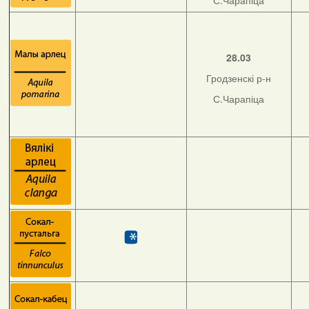
С.Чарапіца
28.03
Гродзенскі р-н
С.Чарапіца