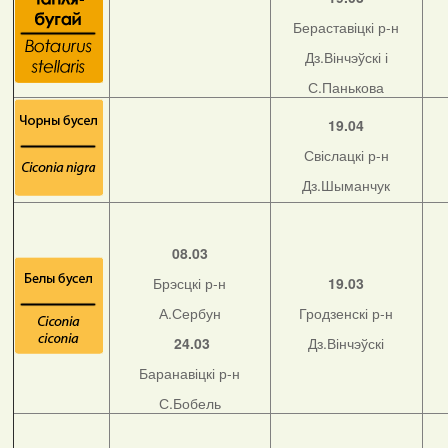
Бераставіцкі р-н
Дз.Вінчэўскі і
С.Панькова
19.04
Свіслацкі р-н
Дз.Шыманчук
08.03
Брэсцкі р-н
19.03
А.Сербун
Гродзенскі р-н
24.03
Дз.Вінчэўскі
Баранавіцкі р-н
С.Бобель