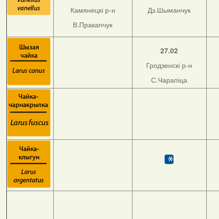
Камянецкі р-н
Дз.Шыманчук
В.Пракапчук
27.02
Гродзенскі р-н
С.Чарапіца