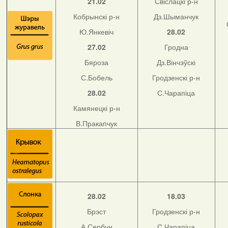
21.02
Свіслацкі р-н
Кобрынскі р-н
Дз.Шыманчук
Ю.Янкевіч
28.02
27.02
Гродна
Бяроза
Дз.Вінчэўскі
С.Бобель
Гродзенскі р-н
28.02
С.Чарапіца
Камянецкі р-н
В.Пракапчук
28.02
18.03
Брэст
Гродзенскі р-н
А.Сербун
С.Чарапіца