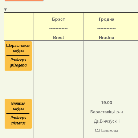
Б
рэст
Гродна
------------
------------
Brest
Hrodna
19.03
Бераставіцкі р-н
Дз.Вінчэўскі і
С.Панькова