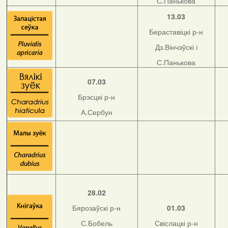
С.Панькова
13.03
Бераставіцкі р-н
Дз.Вінчэўскі і
С.Панькова
07.03
Брэсцкі р-н
А.Сербун
28.02
Бярозаўскі р-н
01.03
С.Бобель
Свіслацкі р-н