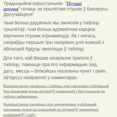
Традыцыйна карыстальнікі "
Птушкі
"
сочаць за прылётам птушак ў Беларусь.
штодня
Далучайцеся!
Чым больш дадзеных мы занясем у табліцу
прылётаў, тым больш адэкватная карціна
вяртання птушак атрымаецца. Як і летась,
сапраўды першыя тры назіранні для кожнай з
абласцей будуць заносіцца ў табліцу.
Для таго, каб Вашае назіранне трапіла ў
табліцу, пакіньце пра яго інфармацыю (від,
дату, месца – бліжэйшы населены пункт і раён,
аўтар(ы) назірання) у каментарах
.
Выкарыстанне дадзеных з табліцы для навуковых публікацый
без пісьмовай згоды аўтара(ў) назіранняў і без спасылкі на
табліцу забаронена.
Выкарыстанне дадзеных для ненавуковых публікацый
магчымае толькі са спасылкай на аўтара(ў) канкрэтных
назірання(ў) і сайт.