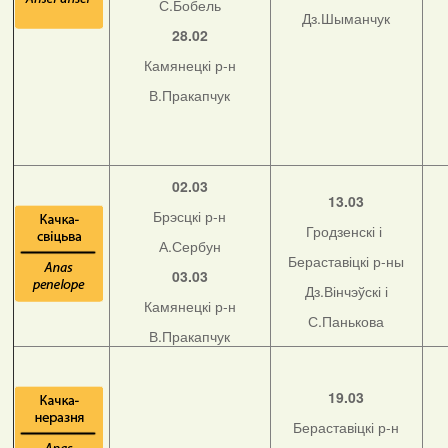
С.Бобель
Дз.Шыманчук
28.02
Камянецкі р-н
В.Пракапчук
02.03
13.03
Брэсцкі р-н
Гродзенскі і
А.Сербун
Бераставіцкі р-ны
03.03
Дз.Вінчэўскі і
Камянецкі р-н
С.Панькова
В.Пракапчук
19.03
Бераставіцкі р-н