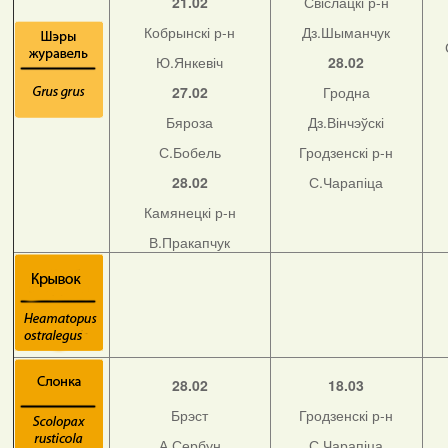
21.02
Свіслацкі р-н
Кобрынскі р-н
Дз.Шыманчук
Ю.Янкевіч
28.02
27.02
Гродна
Бяроза
Дз.Вінчэўскі
С.Бобель
Гродзенскі р-н
28.02
С.Чарапіца
Камянецкі р-н
В.Пракапчук
28.02
18.03
Брэст
Гродзенскі р-н
А.Сербун
С.Чарапіца