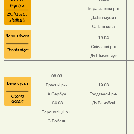
Бераставіцкі р-н
Дз.Вінчэўскі і
С.Панькова
19.04
Свіслацкі р-н
Дз.Шыманчук
08.03
Брэсцкі р-н
19.03
А.Сербун
Гродзенскі р-н
24.03
Дз.Вінчэўскі
Баранавіцкі р-н
С.Бобель