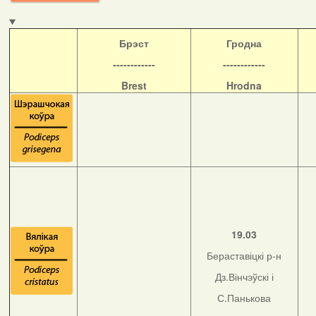
Б
рэст
Гродна
------------
------------
Brest
Hrodna
19.03
Бераставіцкі р-н
Дз.Вінчэўскі і
С.Панькова