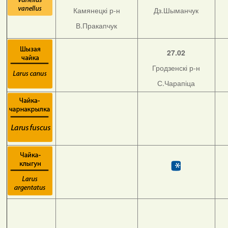
Камянецкі р-н
Дз.Шыманчук
В.Пракапчук
27.02
Гродзенскі р-н
С.Чарапіца