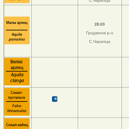
С.Чарапіца
28.03
Гродзенскі р-н
С.Чарапіца