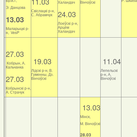
11.03
Брэст,
Р. Шкаб
Халандач
Вінчэўскі
Э. Данцова
Свіслацкі р-н,
24.03
С. Абрамчук
13.03
Лоеўскі р-н,
Арцём
Маларыцкі р-
Халандач
н, VesP
27.03
19.03
11.04
Кобрын, А.
Кальчанка
Лідскі р-н, В.
Лепельскі
Гуменны, Дз.
р-н, А.
27.03
Вінчэўскі
Вінчэўскі
Кобрынскі р-н,
А. Страчук
13.03
Мінск,
М. Вінчэўскі
28.03