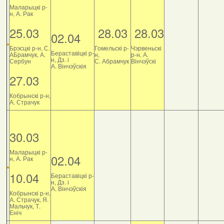
Маларыцкі р-
н, А. Рак
25.03
28.03
28.03
02.04
Брэсцкі р-н, С.
Гомельскі р-
Чэрвеньскі
Бераставіцкі р-
АБрамчук, А.
н,
р-н, А.
н, Дз. і
Сербун
С. Абрамчук
Вінчэўскі
А. Вінчэўскія
27.03
Кобрынскі р-н,
А. Страчук
30.03
Маларыцкі р-
02.04
н, А. Рак
10.04
Бераставіцкі р-
н, Дз. і
А. Вінчэўскія
Кобрынскі р-н,
А. Страчук, Я.
Мальчук, Т.
Еніч