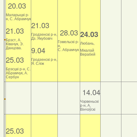
20.03
Маларыцкі р-
н, С. Абрамчук
21.03
21.03
28.03
24.03
Гродзенскі р-н,
Дз. Якубовіч
Брэст, А.
Гомельскі р-
Любань,
Ківачук, Э.
н,
9.04
Данцова.
С. Абрамчук
Мікалай
Верабей
25.03
Гродзенскі р-н,
Я. Сліж
Брэсцкі р-н, С.
АБрамчук, А.
Сербун
14.04
Чэрвеньскі
р-н, А.
Вінчэўскі
25.03