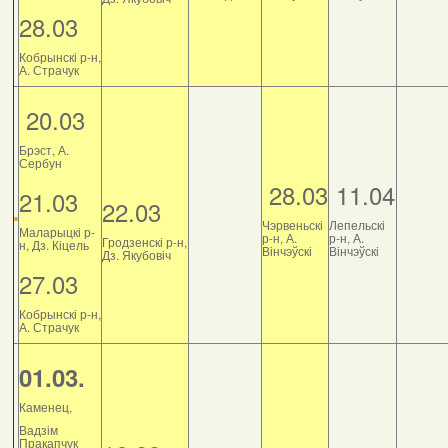
28.03
Кобрынскі р-н,
А. Страчук
20.03
Брэст, А.
Сербун
28.03
11.04
21.03
22.03
Чэрвеньскі
Лепельскі
Маларыцкі р-
р-н, А.
р-н, А.
Гродзенскі р-н,
н, Дз. Кіцель
Вінчэўскі
Вінчэўскі
Дз. Якубовіч
27.03
Кобрынскі р-н,
А. Страчук
01.03.
Каменец,
Вадзім
Пракапчук