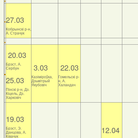
27.03
Кобрынскі р-н,
А. Страчук
20.03
Брэст, А.
3.03
22.03
Сербун
Казіміроўка,
Гомельскі р-
25.03
Дзьмітрый
н, А.
Якубовіч
Халандач
Пінскі р-н, Дз.
Кіцель, Дз.
Харковіч
19.03
12.04
Брэст, Э.
Данцова, А.
Ківачук