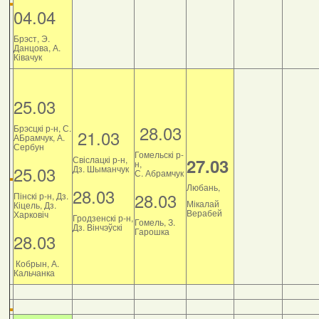
04.04
Брэст, Э.
Данцова, А.
Ківачук
25.03
28.03
Брэсцкі р-н, С.
21.03
АБрамчук, А.
Сербун
Гомельскі р-
Свіслацкі р-н,
27.03
н,
25.03
Дз. Шыманчук
С. Абрамчук
Любань,
28.03
28.03
Пінскі р-н, Дз.
Мікалай
Кіцель, Дз.
Верабей
Харковіч
Гродзенскі р-н,
Гомель, З.
Дз. Вінчэўскі
Гарошка
28.03
Кобрын, А.
Кальчанка