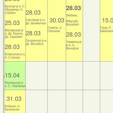
28.03
Брэсцкі р-н, С.
АБрамчук, А.
28.03
Сербун
Любань,
30.03
15.
Свіслацкі р-н,
25.03
Мікалай
Дз. Шыманчук
Верабей
Гомель, З.
Горкі, Р.
Маларыцкі р-
28.03
Гарошка
Шкабара
28.03
н, Дз. Кіцель,
Дз. Харковіч
Гродзенскі р-н,
Чэрвеньскі
Дз. Вінчэўскі
28.03
р-н, А.
Вінчэўскі
Кобрынскі р-н,
А. Страчук
15.04
Маларыцкі р-
н, С. Абрамчук
31.03
Кобрын, А.
Кальчанка