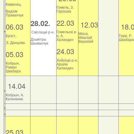
Каменец,
Гомель, З.
Вадзім
Гарошка
Пракапчук
22.03
28.02.
12.03
06.03
18.
Гомельскі р-
Свіслацкі р-н,
Мінск,
Брэст,
н, А.
Горкі, Р.
Мікалай
Дзьмітры
Халандач
Шкабара
Верабей
Э. Данцова
Шыманчук
24.03
05.03
Хойніцкі р-н,
Кобрын,
Арцём
Раман
Халандач
Шкабара
14.04
Кобрын, А.
Кальчанка
25.03