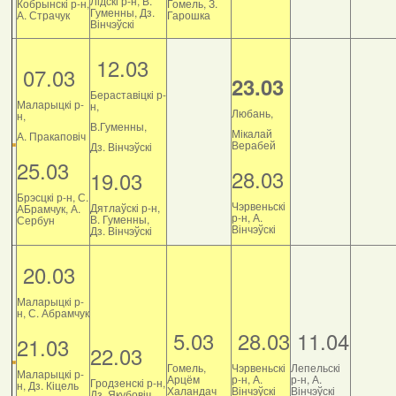
Лідскі р-н, В.
Кобрынскі р-н,
Гомель, З.
Гуменны, Дз.
А. Страчук
Гарошка
Вінчэўскі
12.03
07.03
23.03
Бераставіцкі р-
Маларыцкі р-
н,
Любань,
н,
В.Гуменны,
Мікалай
А. Пракаповіч
Верабей
Дз. Вінчэўскі
25.03
28.03
19.03
Брэсцкі р-н, С.
Чэрвеньскі
Дятлаўскі р-н,
АБрамчук, А.
р-н, А.
В. Гуменны,
Сербун
Вінчэўскі
Дз. Вінчэўскі
20.03
Маларыцкі р-
н, С. Абрамчук
5.03
28.03
11.04
21.03
22.03
Гомель,
Чэрвеньскі
Лепельскі
Маларыцкі р-
Арцём
р-н, А.
р-н, А.
Гродзенскі р-н,
н, Дз. Кіцель
Халандач
Вінчэўскі
Вінчэўскі
Дз. Якубовіч