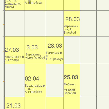
Брэст, Э.
А. Вінчэўскія
Данцова, А.
Ківачук
28.03
Чэрвеньскі
р-н, А.
Вінчэўскі
28.03
3.03
27.03
Гомельскі р-
Беражаны,
н,
Кобрынскі р-н,
Жорж Гулеўскі
С. Абрамчук
А. Страчук
25.03
02.04
Любань,
Бераставіцкі р-
н, Дз. і
Мікалай
А. Вінчэўскія
Верабей
21.03