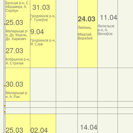
Брэсцкі р-н, С.
31.03
АБрамчук, А.
Сербун
11.04
Гродзенскі р-н,
24.03
25.03
Г. Гулеўскі
Лепельскі
Любань,
9.04
р-н, А.
Маларыцкі р-
Вінчэўскі
Мікалай
н, Дз. Кіцель,
Верабей
Дз. Харковіч
Гродзенскі р-н,
Я. Сліж
27.03
Кобрынскі р-н,
А. Страчук
30.03
Маларыцкі р-
н, А. Рак
14.04
25.03
02.04