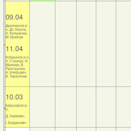
09.04
Драгічанскі р-
н, Дз. Кіцель,
А. Кальчанка,
М. Краўчук
11.04
Кобрынскі р-н,
А. Страчук, Я.
Мальчук, В.
Праташчык,
А. Кляўцэвіч,
В. Тарасенка
10.03
Бярозаўскі р-
н,
Д. Харковіч,
І. Багдановіч