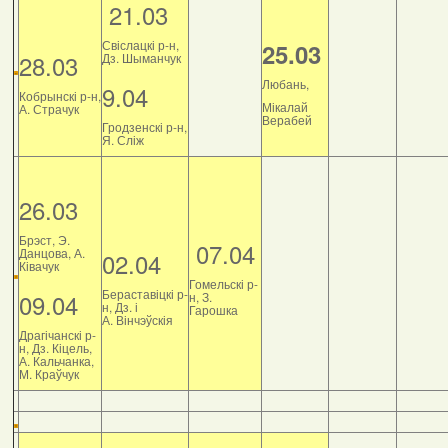
21.03
Свіслацкі р-н,
25.03
28.03
Дз. Шыманчук
Любань,
9.04
Кобрынскі р-н,
Мікалай
А. Страчук
Верабей
Гродзенскі р-н,
Я. Сліж
26.03
Брэст, Э.
07.04
Данцова, А.
02.04
Ківачук
Гомельскі р-
Бераставіцкі р-
09.04
н, З.
н, Дз. і
Гарошка
А. Вінчэўскія
Драгічанскі р-
н, Дз. Кіцель,
А. Кальчанка,
М. Краўчук