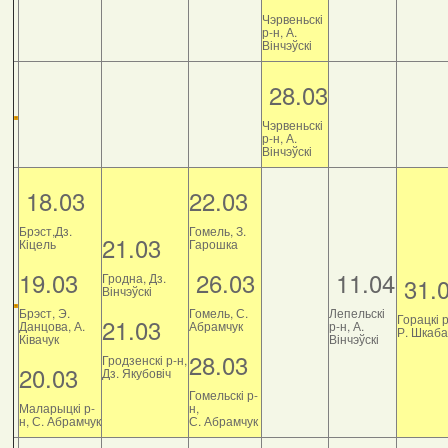
Чэрвеньскі
р-н, А.
Вінчэўскі
28.03
Чэрвеньскі
р-н, А.
Вінчэўскі
18.03
22.03
Брэст,Дз.
Гомель, З.
21.03
Кіцель
Гарошка
19.03
26.03
11.04
Гродна, Дз.
31.
Вінчэўскі
Брэст, Э.
Гомель, С.
Лепельскі
Горацкі р
21.03
Данцова, А.
Абрамчук
р-н, А.
Р. Шкаб
Ківачук
Вінчэўскі
28.03
Гродзенскі р-н,
20.03
Дз. Якубовіч
Гомельскі р-
Маларыцкі р-
н,
н, С. Абрамчук
С. Абрамчук