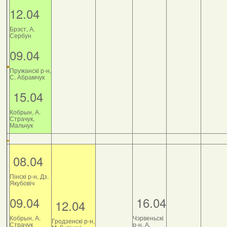
12.04
Брэст, А.
Сербун
09.04
Пружанскі р-н,
С. Абрамчук
15.04
Кобрын, А.
Страчук,
Мальчук
08.04
Пінскі р-н, Дз.
Якубовіч
09.04
16.04
12.04
Кобрын, А.
Чэрвеньскі
Гродзенскі р-н,
Страчук
р-н, А.