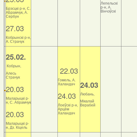
Лепельскі
р-н, А.
Брэсцкі р-н, С.
Вінчэўскі
АБрамчук, А.
Сербун
27.03
Кобрынскі р-н,
А. Страчук
25.02.
Кобрын,
22.03
Алесь
Страчук
Гомель, А.
24.03
Халандач
20.03
24.03
Любань,
Маларыцкі р-
Мікалай
н, С. Абрамчук
Лоеўскі р-н,
Верабей
Арцём
20.03
Халандач
Маларыцкі р-
н, Дз. Кіцель