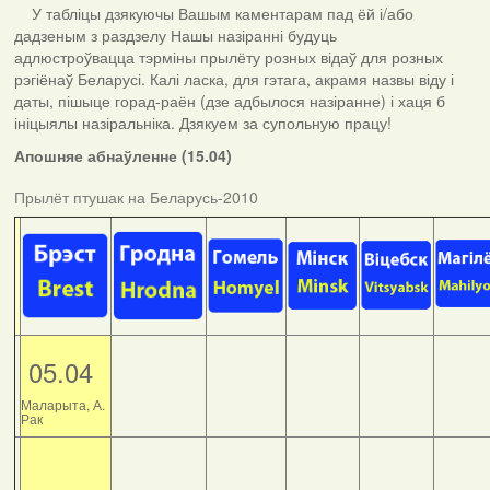
У табліцы дзякуючы Вашым каментарам пад ёй і/або
дадзеным з раздзелу Нашы назіранні будуць
адлюстроўвацца тэрміны прылёту розных відаў для розных
рэгіёнаў Беларусі. Калі ласка, для гэтага, акрамя назвы віду і
даты, пішыце горад-раён (дзе адбылося назіранне) і хаця б
ініцыялы назіральніка. Дзякуем за супольную працу!
Апошняе абнаўленне (15.04)
Прылёт птушак на Беларусь-2010
05.04
Маларыта, А.
Рак