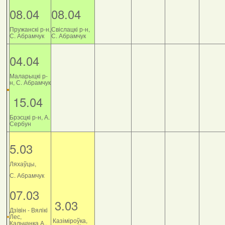
08.04
08.04
Пружанскі р-н,
Свіслацкі р-н,
С. Абрамчук
С. Абрамчук
04.04
Маларыцкі р-
н, С. Абрамчук
15.04
Брэсцкі р-н, А.
Сербун
5.03
Ляхаўцы,
С. Абрамчук
07.03
3.03
Дзiвiн - Вялiкi
Лес,
Казіміроўка,
Кальчанка А.,