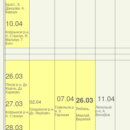
Брэст, Э.
Данцова, А.
Ківачук
10.04
Кобрынскі р-н,
А. Страчук, Я.
Мальчук, Т.
Еніч
26.03
Пінскі р-н, Дз.
Кіцель, Дз.
Харковіч
07.04
11.04
26.03
27.03
02.04
Гомельскі р-
Лепельскі
Любань,
Гродзенскі р-н,
н, З.
р-н, А.
Кобрынскі р-н,
Дз. Якубовіч
Гарошка
Вінчэўскі
Мікалай
А. Страчук
Верабей
28.03