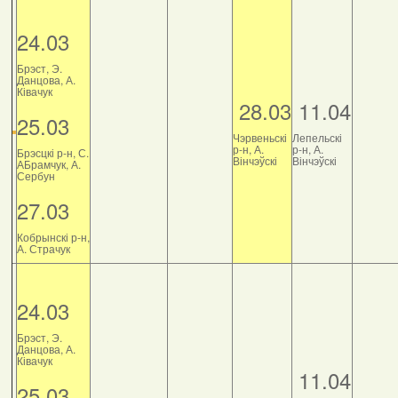
24.03
Брэст, Э.
Данцова, А.
Ківачук
28.03
11.04
25.03
Чэрвеньскі
Лепельскі
р-н, А.
р-н, А.
Брэсцкі р-н, С.
Вінчэўскі
Вінчэўскі
АБрамчук, А.
Сербун
27.03
Кобрынскі р-н,
А. Страчук
24.03
Брэст, Э.
Данцова, А.
Ківачук
11.04
25.03