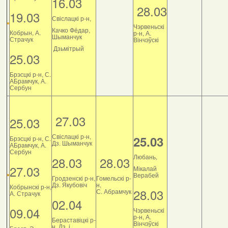
16.03
28.03
19.03
Свіслацкі р-н,
Чэрвеньскі
Качко Фёдар,
Кобрын, А.
р-н, А.
Шыманчук
Страчук
Вінчэўскі
Дзьмітрый
25.03
Брэсцкі р-н, С.
АБрамчук, А.
Сербун
27.03
25.03
Свіслацкі р-н,
25.03
Брэсцкі р-н, С.
Дз. Шыманчук
АБрамчук, А.
Сербун
Любань,
28.03
28.03
27.03
Мікалай
Верабей
Гродзенскі р-н,
Гомельскі р-
Дз. Якубовіч
н,
Кобрынскі р-н,
28.03
С. Абрамчук
А. Страчук
02.04
09.04
Чэрвеньскі
р-н, А.
Бераставіцкі р-
Вінчэўскі
н, Дз. і