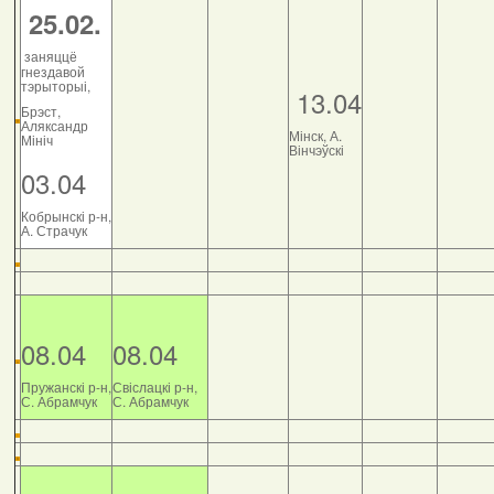
25.02.
заняццё
гнездавой
тэрыторыі,
13.04
Брэст,
Аляксандр
Мінск, А.
Мініч
Вінчэўскі
03.04
Кобрынскі р-н,
А. Страчук
08.04
08.04
Пружанскі р-н,
Свіслацкі р-н,
С. Абрамчук
С. Абрамчук