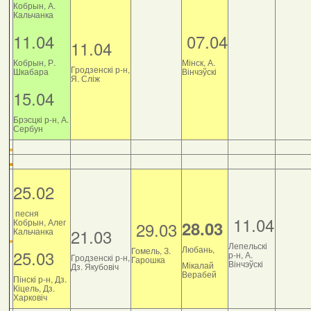
Кобрын, А.
Кальчанка
11.04
07.04
11.04
Кобрын, Р.
Мінск, А.
Гродзенскі р-н,
Шкабара
Вінчэўскі
Я. Сліж
15.04
Брэсцкі р-н, А.
Сербун
25.02
песня
11.04
Кобрын, Алег
28.03
29.03
21.03
Кальчанка
Лепельскі
Любань,
Гомель, З.
25.03
р-н, А.
Гродзенскі р-н,
Гарошка
Вінчэўскі
Мікалай
Дз. Якубовіч
Верабей
Пінскі р-н, Дз.
Кіцель, Дз.
Харковіч