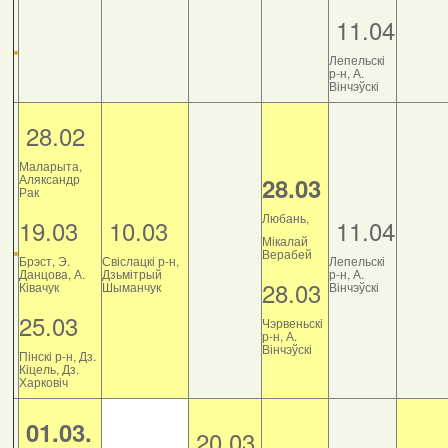
11.04
Лепельскі
р-н, А.
Вінчэўскі
28.02
Маларыта,
Аляксандр
28.03
Рак
Любань,
19.03
10.03
11.04
Мікалай
Верабей
Брэст, Э.
Свіслацкі р-н,
Лепельскі
Данцова, А.
Дзьмітрый
р-н, А.
28.03
Ківачук
Шыманчук
Вінчэўскі
25.03
Чэрвеньскі
р-н, А.
Вінчэўскі
Пінскі р-н, Дз.
Кіцель, Дз.
Харковіч
01.03.
20.03