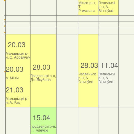
Мінскі р-н,
Лепельскі
Т.
р-н, А.
Раманава
Вінчэўскі
20.03
Маларыцкі р-
н, С. Абрамчук
28.03
11.04
28.03
20.03
Чэрвеньскі
Лепельскі
Гродзенскі р-н,
А. Мініч
р-н, А.
р-н, А.
Дз. Якубовіч
Вінчэўскі
Вінчэўскі
21.03
Маларыцкі р-
н. А. Рак
15.04
Гродзенскі р-н,
Г. Гулеўскі