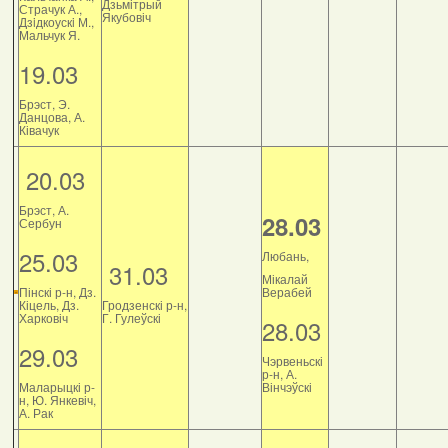
Дзьмітрый
Страчук А.,
Якубовіч
Дзiдкоускi М.,
Мальчук Я.
19.03
Брэст, Э.
Данцова, А.
Ківачук
20.03
Брэст, А.
28.03
Сербун
25.03
Любань,
31.03
Мікалай
Пінскі р-н, Дз.
Верабей
Кіцель, Дз.
Гродзенскі р-н,
Харковіч
Г. Гулеўскі
28.03
29.03
Чэрвеньскі
р-н, А.
Маларыцкі р-
Вінчэўскі
н, Ю. Янкевіч,
А. Рак