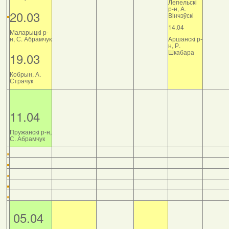
Лепельскі
р-н, А.
20.03
Вінчэўскі
14.04
Маларыцкі р-
н, С. Абрамчук
Аршанскі р-
н, Р.
Шкабара
19.03
Кобрын, А.
Страчук
11.04
Пружанскі р-н,
С. Абрамчук
05.04