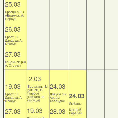
25.03
Брэсцкі р-н, С.
АБрамчук, А.
Сербун
26.03
Брэст, Э.
Данцова, А.
Ківачук
27.03
Кобрынскі р-н,
А. Страчук
2.03
19.03
24.03
Беражаны, М.
Гулінскі, Ж.
Гулеўскі
24.03
Брэст, Э.
Лоеўскі р-н,
(таксама на
Данцова, А.
Арцём
зімоўцы)
Ківачук
Халандач
Любань,
19.03
27.03
28.03
Мікалай
Верабей