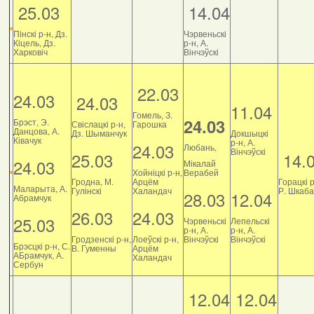
25.03
14.04
Пінскі р-н, Дз.
Чэрвеньскі
Кіцель, Дз.
р-н, А.
Харковіч
Вінчэўскі
22.03
24.03
24.03
11.04
Гомель, З.
24.03
Брэст, Э.
Свіслацкі р-н,
Гарошка
Данцова, А.
Дз. Шыманчук
Докшыцкі
Ківачук
р-н, А.
24.03
Любань,
Вінчэўскі
25.03
14.
24.03
Мікалай
Хойніцкі р-н,
Верабей
Гродна, М.
Арцём
Горацкі р
Маларыта, А.
Гулінскі
Халандач
Р. Шкаб
28.03
12.04
Абрамчук
26.03
24.03
25.03
Чэрвеньскі
Лепельскі
р-н, А.
р-н, А.
Гродзенскі р-н,
Лоеўскі р-н,
Вінчэўскі
Вінчэўскі
Брэсцкі р-н, С.
В. Гуменны
Арцём
АБрамчук, А.
Халандач
Сербун
12.04
12.04