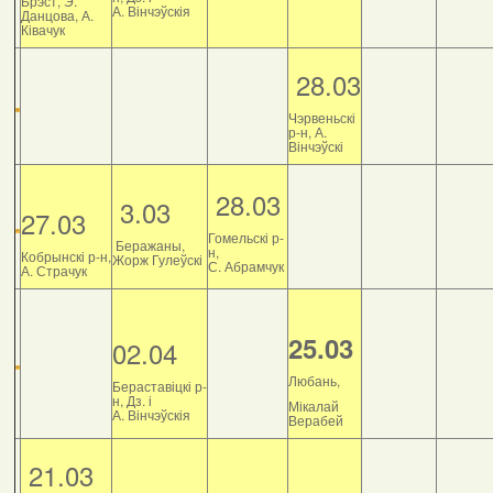
Брэст, Э.
А. Вінчэўскія
Данцова, А.
Ківачук
28.03
Чэрвеньскі
р-н, А.
Вінчэўскі
28.03
3.03
27.03
Гомельскі р-
Беражаны,
н,
Кобрынскі р-н,
Жорж Гулеўскі
С. Абрамчук
А. Страчук
25.03
02.04
Любань,
Бераставіцкі р-
н, Дз. і
Мікалай
А. Вінчэўскія
Верабей
21.03