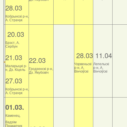
28.03
Кобрынскі р-н,
А. Страчук
20.03
Брэст, А.
Сербун
28.03
11.04
21.03
22.03
Чэрвеньскі
Лепельскі
Маларыцкі р-
р-н, А.
р-н, А.
Гродзенскі р-н,
н, Дз. Кіцель
Вінчэўскі
Вінчэўскі
Дз. Якубовіч
27.03
Кобрынскі р-н,
А. Страчук
01.03.
Каменец,
Вадзім
Пракапчук