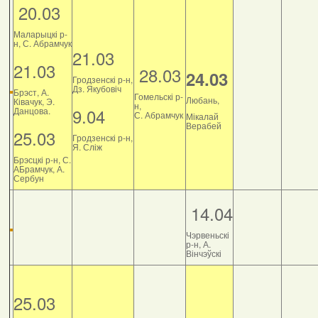
20.03
Маларыцкі р-
н, С. Абрамчук
21.03
21.03
28.03
24.03
Гродзенскі р-н,
Дз. Якубовіч
Брэст, А.
Гомельскі р-
Любань,
Ківачук, Э.
н,
9.04
Данцова.
С. Абрамчук
Мікалай
Верабей
25.03
Гродзенскі р-н,
Я. Сліж
Брэсцкі р-н, С.
АБрамчук, А.
Сербун
14.04
Чэрвеньскі
р-н, А.
Вінчэўскі
25.03