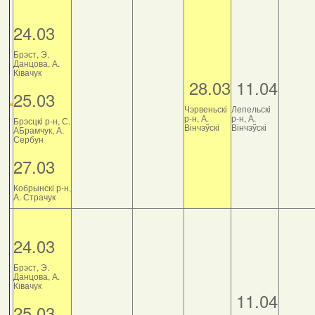
24.03
Брэст, Э.
Данцова, А.
Ківачук
28.03
11.04
25.03
Чэрвеньскі
Лепельскі
р-н, А.
р-н, А.
Брэсцкі р-н, С.
Вінчэўскі
Вінчэўскі
АБрамчук, А.
Сербун
27.03
Кобрынскі р-н,
А. Страчук
24.03
Брэст, Э.
Данцова, А.
Ківачук
11.04
25.03