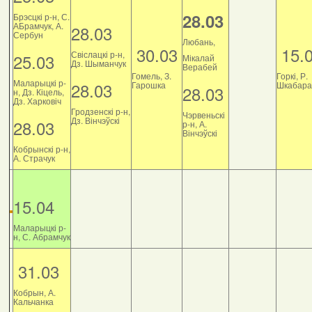
28.03
Брэсцкі р-н, С.
АБрамчук, А.
28.03
Сербун
Любань,
30.03
15.
Свіслацкі р-н,
25.03
Мікалай
Дз. Шыманчук
Верабей
Гомель, З.
Горкі, Р.
Маларыцкі р-
28.03
Гарошка
Шкабара
28.03
н, Дз. Кіцель,
Дз. Харковіч
Гродзенскі р-н,
Чэрвеньскі
Дз. Вінчэўскі
28.03
р-н, А.
Вінчэўскі
Кобрынскі р-н,
А. Страчук
15.04
Маларыцкі р-
н, С. Абрамчук
31.03
Кобрын, А.
Кальчанка