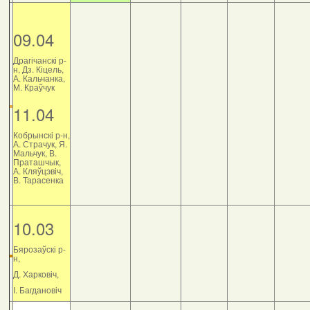
09.04
Драгічанскі р-
н, Дз. Кіцель,
А. Кальчанка,
М. Краўчук
11.04
Кобрынскі р-н,
А. Страчук, Я.
Мальчук, В.
Праташчык,
А. Кляўцэвіч,
В. Тарасенка
10.03
Бярозаўскі р-
н,
Д. Харковіч,
І. Багдановіч