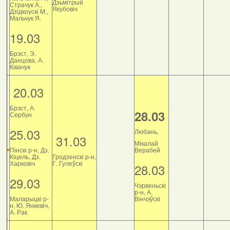
Дзьмітрый
Страчук А.,
Якубовіч
Дзiдкоускi М.,
Мальчук Я.
19.03
Брэст, Э.
Данцова, А.
Ківачук
20.03
Брэст, А.
28.03
Сербун
25.03
Любань,
31.03
Мікалай
Пінскі р-н, Дз.
Верабей
Кіцель, Дз.
Гродзенскі р-н,
Харковіч
Г. Гулеўскі
28.03
29.03
Чэрвеньскі
р-н, А.
Маларыцкі р-
Вінчэўскі
н, Ю. Янкевіч,
А. Рак