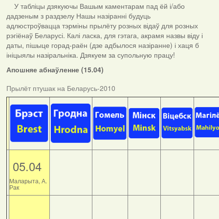
У табліцы дзякуючы Вашым каментарам пад ёй і/або
дадзеным з раздзелу Нашы назіранні будуць
адлюстроўвацца тэрміны прылёту розных відаў для розных
рэгіёнаў Беларусі. Калі ласка, для гэтага, акрамя назвы віду і
даты, пішыце горад-раён (дзе адбылося назіранне) і хаця б
ініцыялы назіральніка. Дзякуем за супольную працу!
Апошняе абнаўленне (15.04)
Прылёт птушак на Беларусь-2010
05.04
Маларыта, А.
Рак