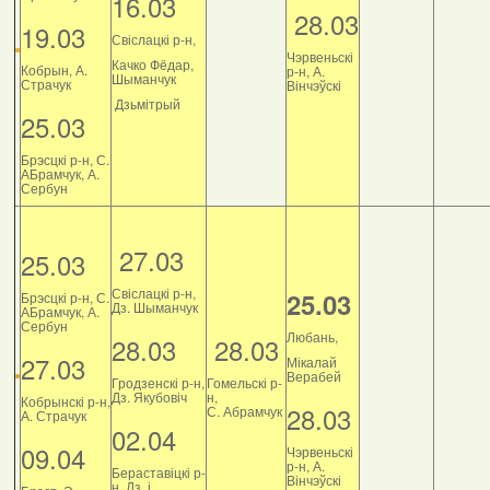
16.03
28.03
19.03
Свіслацкі р-н,
Чэрвеньскі
Качко Фёдар,
Кобрын, А.
р-н, А.
Шыманчук
Страчук
Вінчэўскі
Дзьмітрый
25.03
Брэсцкі р-н, С.
АБрамчук, А.
Сербун
27.03
25.03
Свіслацкі р-н,
25.03
Брэсцкі р-н, С.
Дз. Шыманчук
АБрамчук, А.
Сербун
Любань,
28.03
28.03
27.03
Мікалай
Верабей
Гродзенскі р-н,
Гомельскі р-
Дз. Якубовіч
н,
Кобрынскі р-н,
28.03
С. Абрамчук
А. Страчук
02.04
09.04
Чэрвеньскі
р-н, А.
Бераставіцкі р-
Вінчэўскі
н, Дз. і