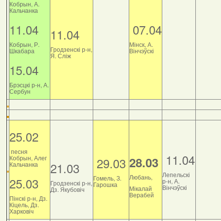
Кобрын, А.
Кальчанка
11.04
07.04
11.04
Кобрын, Р.
Мінск, А.
Гродзенскі р-н,
Шкабара
Вінчэўскі
Я. Сліж
15.04
Брэсцкі р-н, А.
Сербун
25.02
песня
11.04
Кобрын, Алег
28.03
29.03
21.03
Кальчанка
Лепельскі
Любань,
Гомель, З.
25.03
р-н, А.
Гродзенскі р-н,
Гарошка
Вінчэўскі
Мікалай
Дз. Якубовіч
Верабей
Пінскі р-н, Дз.
Кіцель, Дз.
Харковіч