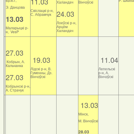
11.03
Брэст,
Р. Шкаб
Халандач
Вінчэўскі
Э. Данцова
Свіслацкі р-н,
24.03
С. Абрамчук
13.03
Лоеўскі р-н,
Арцём
Маларыцкі р-
Халандач
н, VesP
27.03
19.03
11.04
Кобрын, А.
Кальчанка
Лідскі р-н, В.
Лепельскі
Гуменны, Дз.
р-н, А.
27.03
Вінчэўскі
Вінчэўскі
Кобрынскі р-н,
А. Страчук
13.03
Мінск,
М. Вінчэўскі
28.03