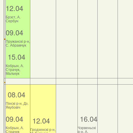
12.04
Брэст, А.
Сербун
09.04
Пружанскі р-н,
С. Абрамчук
15.04
Кобрын, А.
Страчук,
Мальчук
08.04
Пінскі р-н, Дз.
Якубовіч
09.04
16.04
12.04
Кобрын, А.
Чэрвеньскі
Гродзенскі р-н,
Страчук
р-н, А.