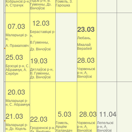
Лідскі р-н, В.
Кобрынскі р-н,
Гомель, З.
Гуменны, Дз.
А. Страчук
Гарошка
Вінчэўскі
12.03
07.03
23.03
Бераставіцкі р-
Маларыцкі р-
н,
Любань,
н,
В.Гуменны,
Мікалай
А. Пракаповіч
Верабей
Дз. Вінчэўскі
25.03
28.03
19.03
Брэсцкі р-н, С.
Чэрвеньскі
Дятлаўскі р-н,
АБрамчук, А.
р-н, А.
В. Гуменны,
Сербун
Вінчэўскі
Дз. Вінчэўскі
20.03
Маларыцкі р-
н, С. Абрамчук
5.03
28.03
11.04
21.03
22.03
Гомель,
Чэрвеньскі
Лепельскі
Маларыцкі р-
Арцём
р-н, А.
р-н, А.
Гродзенскі р-н,
н, Дз. Кіцель
Халандач
Вінчэўскі
Вінчэўскі
Дз. Якубовіч