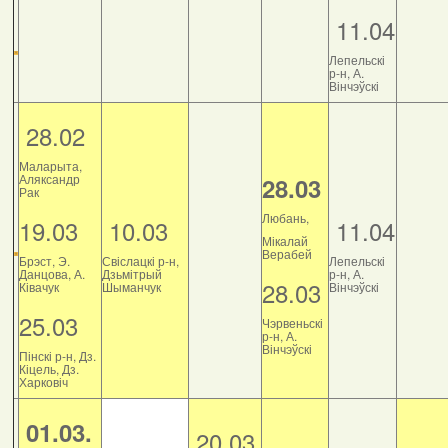
11.04
Лепельскі
р-н, А.
Вінчэўскі
28.02
Маларыта,
Аляксандр
28.03
Рак
Любань,
19.03
10.03
11.04
Мікалай
Верабей
Брэст, Э.
Свіслацкі р-н,
Лепельскі
Данцова, А.
Дзьмітрый
р-н, А.
28.03
Ківачук
Шыманчук
Вінчэўскі
25.03
Чэрвеньскі
р-н, А.
Вінчэўскі
Пінскі р-н, Дз.
Кіцель, Дз.
Харковіч
01.03.
20.03