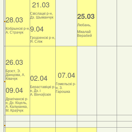
21.03
Свіслацкі р-н,
25.03
28.03
Дз. Шыманчук
Любань,
9.04
Кобрынскі р-н,
Мікалай
А. Страчук
Верабей
Гродзенскі р-н,
Я. Сліж
26.03
Брэст, Э.
07.04
Данцова, А.
02.04
Ківачук
Гомельскі р-
Бераставіцкі р-
09.04
н, З.
н, Дз. і
Гарошка
А. Вінчэўскія
Драгічанскі р-
н, Дз. Кіцель,
А. Кальчанка,
М. Краўчук