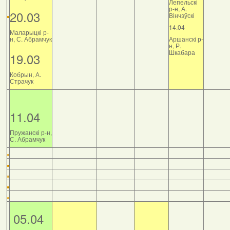
Лепельскі
р-н, А.
20.03
Вінчэўскі
14.04
Маларыцкі р-
н, С. Абрамчук
Аршанскі р-
н, Р.
Шкабара
19.03
Кобрын, А.
Страчук
11.04
Пружанскі р-н,
С. Абрамчук
05.04