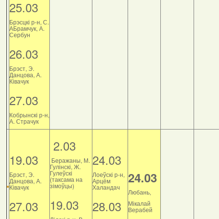
25.03
Брэсцкі р-н, С.
АБрамчук, А.
Сербун
26.03
Брэст, Э.
Данцова, А.
Ківачук
27.03
Кобрынскі р-н,
А. Страчук
2.03
19.03
24.03
Беражаны, М.
Гулінскі, Ж.
Гулеўскі
24.03
Брэст, Э.
Лоеўскі р-н,
(таксама на
Данцова, А.
Арцём
зімоўцы)
Ківачук
Халандач
Любань,
19.03
27.03
28.03
Мікалай
Верабей