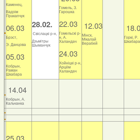
Каменец,
Гомель, З.
Вадзім
Гарошка
Пракапчук
22.03
28.02.
12.03
06.03
18.
Гомельскі р-
Свіслацкі р-н,
Мінск,
Брэст,
н, А.
Горкі, Р.
Мікалай
Дзьмітры
Халандач
Шкабара
Верабей
Э. Данцова
Шыманчук
24.03
05.03
Хойніцкі р-н,
Кобрын,
Арцём
Раман
Халандач
Шкабара
14.04
Кобрын, А.
Кальчанка
25.03