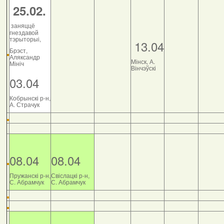
25.02.
заняццё
гнездавой
тэрыторыі,
13.04
Брэст,
Аляксандр
Мінск, А.
Мініч
Вінчэўскі
03.04
Кобрынскі р-н,
А. Страчук
08.04
08.04
Пружанскі р-н,
Свіслацкі р-н,
С. Абрамчук
С. Абрамчук