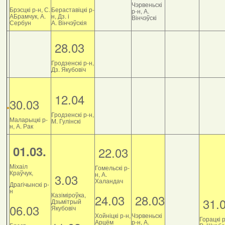
Чэрвеньскі
Брэсцкі р-н, С.
Бераставіцкі р-
р-н, А.
АБрамчук, А.
н, Дз. і
Вінчэўскі
Сербун
А. Вінчэўскія
28.03
Гродзенскі р-н,
Дз. Якубовіч
12.04
30.03
Гродзенскі р-н,
Маларыцкі р-
М. Гулінскі
н, А. Рак
01.03.
22.03
Міхаіл
Гомельскі р-
Краўчук,
н, А.
3.03
Халандач
Драгічынскі р-
н
Казіміроўка,
24.03
28.03
31.
Дзьмітрый
06.03
Якубовіч
Хойніцкі р-н,
Чэрвеньскі
Горацкі р
Арцём
р-н, А.