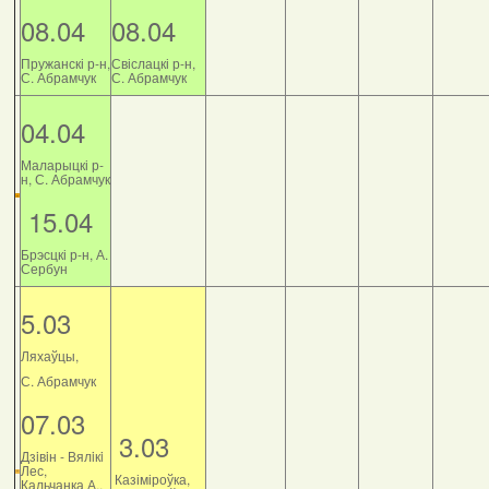
08.04
08.04
Пружанскі р-н,
Свіслацкі р-н,
С. Абрамчук
С. Абрамчук
04.04
Маларыцкі р-
н, С. Абрамчук
15.04
Брэсцкі р-н, А.
Сербун
5.03
Ляхаўцы,
С. Абрамчук
07.03
3.03
Дзiвiн - Вялiкi
Лес,
Казіміроўка,
Кальчанка А.,