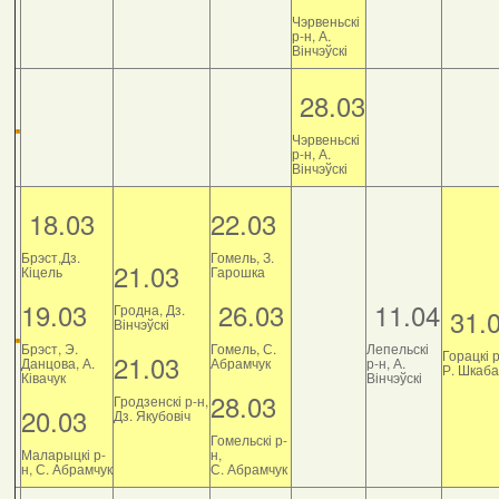
Чэрвеньскі
р-н, А.
Вінчэўскі
28.03
Чэрвеньскі
р-н, А.
Вінчэўскі
18.03
22.03
Брэст,Дз.
Гомель, З.
21.03
Кіцель
Гарошка
19.03
26.03
11.04
Гродна, Дз.
31.
Вінчэўскі
Брэст, Э.
Гомель, С.
Лепельскі
Горацкі р
21.03
Данцова, А.
Абрамчук
р-н, А.
Р. Шкаб
Ківачук
Вінчэўскі
28.03
Гродзенскі р-н,
20.03
Дз. Якубовіч
Гомельскі р-
Маларыцкі р-
н,
н, С. Абрамчук
С. Абрамчук