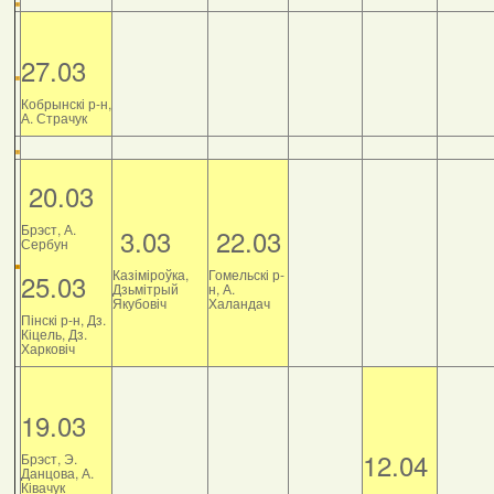
27.03
Кобрынскі р-н,
А. Страчук
20.03
Брэст, А.
3.03
22.03
Сербун
Казіміроўка,
Гомельскі р-
25.03
Дзьмітрый
н, А.
Якубовіч
Халандач
Пінскі р-н, Дз.
Кіцель, Дз.
Харковіч
19.03
12.04
Брэст, Э.
Данцова, А.
Ківачук