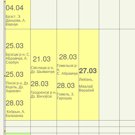
04.04
Брэст, Э.
Данцова, А.
Ківачук
25.03
28.03
Брэсцкі р-н, С.
21.03
АБрамчук, А.
Сербун
Гомельскі р-
Свіслацкі р-н,
27.03
н,
25.03
Дз. Шыманчук
С. Абрамчук
Любань,
28.03
28.03
Пінскі р-н, Дз.
Мікалай
Кіцель, Дз.
Верабей
Харковіч
Гродзенскі р-н,
Гомель, З.
Дз. Вінчэўскі
Гарошка
28.03
Кобрын, А.
Кальчанка