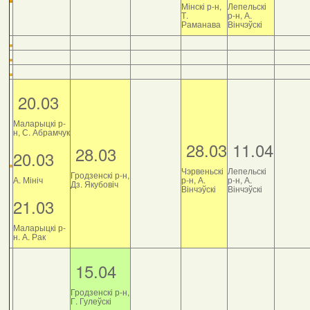
Мінскі р-н,
Лепельскі
Т.
р-н, А.
Раманава
Вінчэўскі
20.03
Маларыцкі р-
н, С. Абрамчук
28.03
11.04
28.03
20.03
Чэрвеньскі
Лепельскі
Гродзенскі р-н,
А. Мініч
р-н, А.
р-н, А.
Дз. Якубовіч
Вінчэўскі
Вінчэўскі
21.03
Маларыцкі р-
н. А. Рак
15.04
Гродзенскі р-н,
Г. Гулеўскі