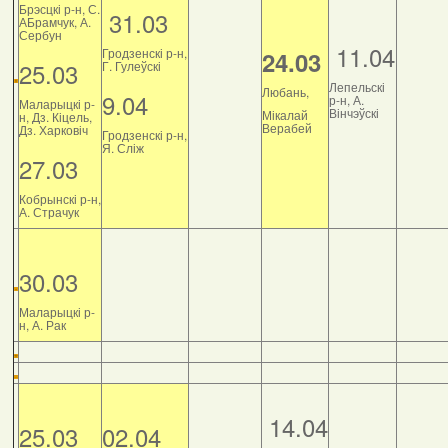
Брэсцкі р-н, С.
31.03
АБрамчук, А.
Сербун
11.04
Гродзенскі р-н,
24.03
25.03
Г. Гулеўскі
Лепельскі
Любань,
9.04
р-н, А.
Маларыцкі р-
Вінчэўскі
Мікалай
н, Дз. Кіцель,
Верабей
Дз. Харковіч
Гродзенскі р-н,
Я. Сліж
27.03
Кобрынскі р-н,
А. Страчук
30.03
Маларыцкі р-
н, А. Рак
14.04
25.03
02.04