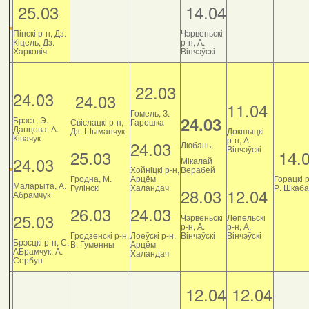
25.03
14.04
Пінскі р-н, Дз.
Чэрвеньскі
Кіцель, Дз.
р-н, А.
Харковіч
Вінчэўскі
22.03
24.03
24.03
11.04
Гомель, З.
24.03
Брэст, Э.
Свіслацкі р-н,
Гарошка
Данцова, А.
Дз. Шыманчук
Докшыцкі
Ківачук
р-н, А.
24.03
Любань,
Вінчэўскі
25.03
14.
24.03
Мікалай
Хойніцкі р-н,
Верабей
Гродна, М.
Арцём
Горацкі р
Маларыта, А.
Гулінскі
Халандач
Р. Шкаб
28.03
12.04
Абрамчук
26.03
24.03
25.03
Чэрвеньскі
Лепельскі
р-н, А.
р-н, А.
Гродзенскі р-н,
Лоеўскі р-н,
Вінчэўскі
Вінчэўскі
Брэсцкі р-н, С.
В. Гуменны
Арцём
АБрамчук, А.
Халандач
Сербун
12.04
12.04