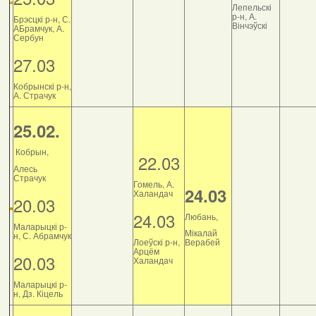
Лепельскі
р-н, А.
Брэсцкі р-н, С.
Вінчэўскі
АБрамчук, А.
Сербун
27.03
Кобрынскі р-н,
А. Страчук
25.02.
Кобрын,
22.03
Алесь
Страчук
Гомель, А.
24.03
Халандач
20.03
24.03
Любань,
Маларыцкі р-
Мікалай
н, С. Абрамчук
Лоеўскі р-н,
Верабей
Арцём
20.03
Халандач
Маларыцкі р-
н, Дз. Кіцель