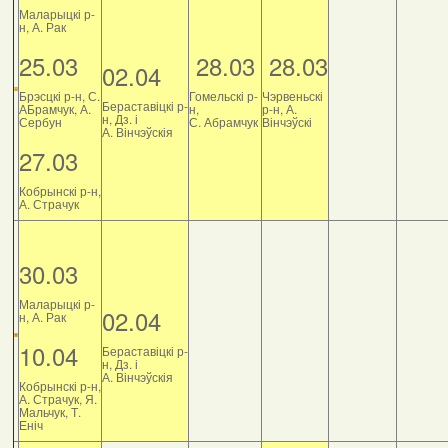
Маларыцкі р-
н, А. Рак
25.03
28.03
28.03
02.04
Брэсцкі р-н, С.
Гомельскі р-
Чэрвеньскі
Бераставіцкі р-
АБрамчук, А.
н,
р-н, А.
н, Дз. і
Сербун
С. Абрамчук
Вінчэўскі
А. Вінчэўскія
27.03
Кобрынскі р-н,
А. Страчук
30.03
Маларыцкі р-
02.04
н, А. Рак
10.04
Бераставіцкі р-
н, Дз. і
А. Вінчэўскія
Кобрынскі р-н,
А. Страчук, Я.
Мальчук, Т.
Еніч