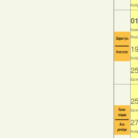
Кобр
01
Кам
Вад
1
Коб
2
Брэс
2
Брэс
2
Кобр