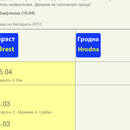
ыялы назіральніка. Дзякуем за супольную працу!
наўленне (15.04)
шак на Беларусь-2010
5.04
арыта, А. Рак
5.03
цкі р-н, С. АБрамчук, А. Сербун
6.03