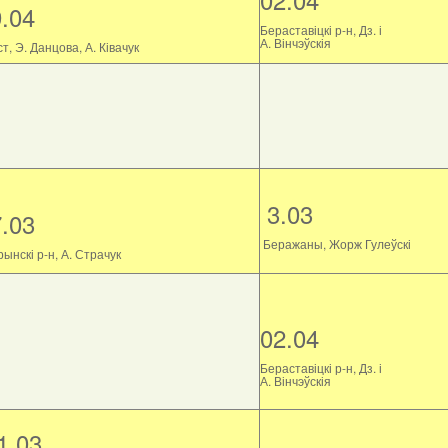
9.04
Бераставіцкі р-н, Дз. і
А. Вінчэўскія
т, Э. Данцова, А. Ківачук
3.03
7.03
Беражаны, Жорж Гулеўскі
ынскі р-н, А. Страчук
02.04
Бераставіцкі р-н, Дз. і
А. Вінчэўскія
1.03