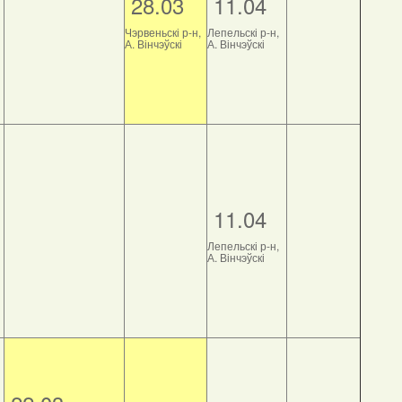
28.03
11.04
Чэрвеньскі р-н,
Лепельскі р-н,
А. Вінчэўскі
А. Вінчэўскі
11.04
Лепельскі р-н,
А. Вінчэўскі