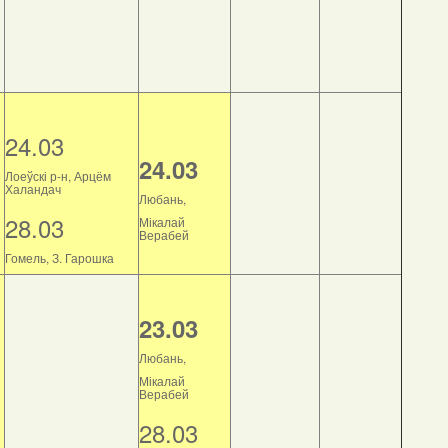
24.03
24.03
Лоеўскі р-н, Арцём
Халандач
Любань,
28.03
Мікалай
Верабей
Гомель, З. Гарошка
23.03
Любань,
Мікалай
Верабей
28.03