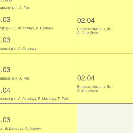
рыцкі р-н, А. Рак
5.03
02.04
цкі р-н, С. АБрамчук, А. Сербун
Бераставіцкі р-н, Дз. і
А. Вінчэўскія
7.03
ынскі р-н, А. Страчук
0.03
02.04
рыцкі р-н, А. Рак
Бераставіцкі р-н, Дз. і
0.04
А. Вінчэўскія
ынскі р-н, А. Страчук, Я. Мальчук, Т. Еніч
4.03
т, Э. Данцова, А. Ківачук