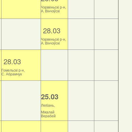
Чэрвеньскі р-н,
А. Вінчэўскі
28.03
Чэрвеньскі р-н,
А. Вінчэўскі
28.03
Гомельскі р-н,
С. Абрамчук
25.03
Любань,
Мікалай
Верабей