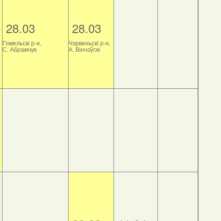
28.03
28.03
Гомельскі р-н,
Чэрвеньскі р-н,
С. Абрамчук
А. Вінчэўскі