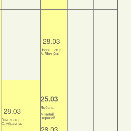
28.03
Чэрвеньскі р-н,
А. Вінчэўскі
25.03
Любань,
28.03
Мікалай
Верабей
Гомельскі р-н,
С. Абрамчук
28.03