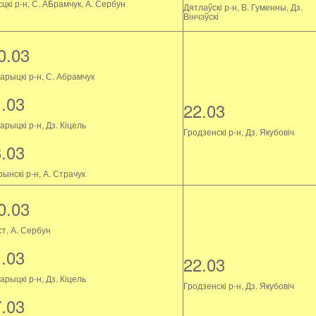
цкі р-н, С. АБрамчук, А. Сербун
Дятлаўскі р-н, В. Гуменны, Дз.
Вінчэўскі
0.03
арыцкі р-н, С. Абрамчук
1.03
22.03
рыцкі р-н, Дз. Кіцель
Гродзенскі р-н, Дз. Якубовіч
8.03
ынскі р-н, А. Страчук
0.03
ст, А. Сербун
1.03
22.03
рыцкі р-н, Дз. Кіцель
Гродзенскі р-н, Дз. Якубовіч
7.03