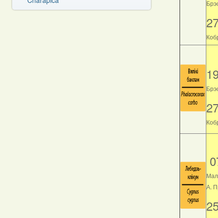
Charapica
Брэс
2
Кобр
1
Брэс
2
Кобр
0
Мал
А. 
2