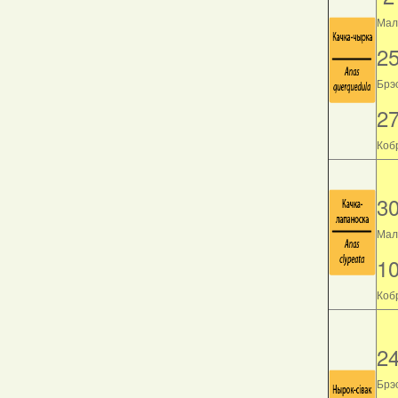
Мала
2
Брэс
2
Кобр
3
Мала
1
Кобр
2
Брэс