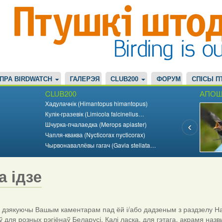
ПРА BIRDWATCH
ГАЛЕРЭЯ
CLUB200
ФОРУМ
СПІСЫ П
CLUB200
АПОШ
Хадулачнік (Himantopus himantopus)
Кулік-гразевік (Limicola falcinellus…
Шчурка-пчалаедка (Merops apiaster)
Чапля-кваква (Nycticorax nycticorax)
Чырвонаваллёвы гагач (Gavia stellata…
а ідзе
дзякуючы Вашым каментарам пад ёй і/або дадзеным з раздзелу На
ў для розных рэгіёнаў Беларусі. Калі ласка, для гэтага, акрамя назв