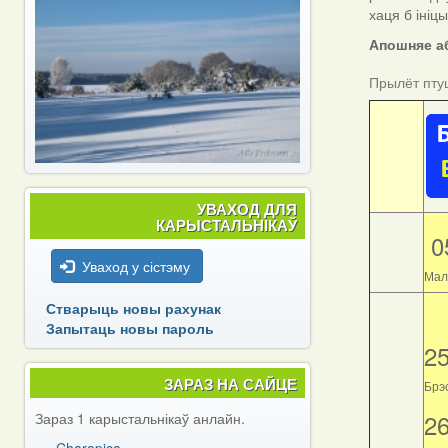
хаця б ініц
Апошняе аб
Прылёт пту
УВАХОД ДЛЯ
КАРЫСТАЛЬНІКАЎ
0
Уваход у сістэму
Мал
Стварыць новы рахунак
Запытаць новы пароль
2
ЗАРАЗ НА САЙЦЕ
Брэс
2
Зараз 1 карыстальнікаў анлайн.