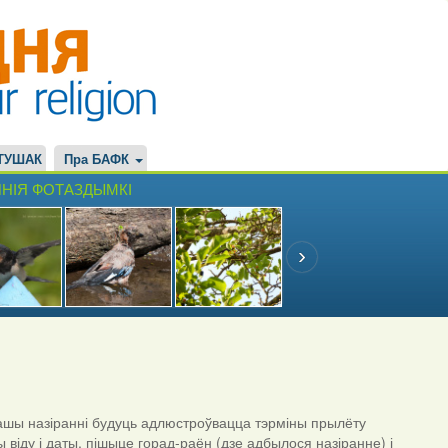
ТУШАК
Пра БАФК
НІЯ ФОТАЗДЫМКІ
шы назіранні будуць адлюстроўвацца тэрміны прылёту
ы віду і даты, пішыце горад-раён (дзе адбылося назіранне) і