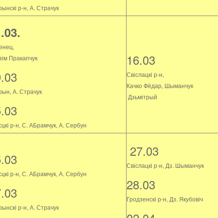
ынскі р-н, А. Страчук
.03.
енец,
16.03
зім Пракапчук
9.03
Свіслацкі р-н,
Качко Фёдар, Шыманчук
рын, А. Страчук
Дзьмітрый
5.03
цкі р-н, С. АБрамчук, А. Сербун
27.03
5.03
Свіслацкі р-н, Дз. Шыманчук
цкі р-н, С. АБрамчук, А. Сербун
28.03
7.03
Гродзенскі р-н, Дз. Якубовіч
ынскі р-н, А. Страчук
02.04