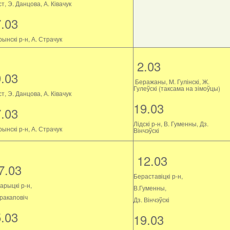
т, Э. Данцова, А. Ківачук
7.03
ынскі р-н, А. Страчук
2.03
9.03
Беражаны, М. Гулінскі, Ж.
Гулеўскі (таксама на зімоўцы)
т, Э. Данцова, А. Ківачук
19.03
7.03
Лідскі р-н, В. Гуменны, Дз.
ынскі р-н, А. Страчук
Вінчэўскі
12.03
7.03
Бераставіцкі р-н,
арыцкі р-н,
В.Гуменны,
Пракаповіч
Дз. Вінчэўскі
5.03
19.03