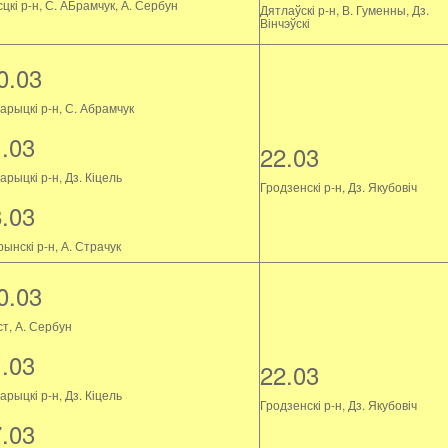
цкі р-н, С. АБрамчук, А. Сербун
Дятлаўскі р-н, В. Гуменны, Дз.
Вінчэўскі
0.03
арыцкі р-н, С. Абрамчук
1.03
22.03
рыцкі р-н, Дз. Кіцель
Гродзенскі р-н, Дз. Якубовіч
8.03
ынскі р-н, А. Страчук
0.03
ст, А. Сербун
1.03
22.03
рыцкі р-н, Дз. Кіцель
Гродзенскі р-н, Дз. Якубовіч
7.03