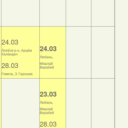
24.03
24.03
Лоеўскі р-н, Арцём
Халандач
Любань,
28.03
Мікалай
Верабей
Гомель, З. Гарошка
23.03
Любань,
Мікалай
Верабей
28.03