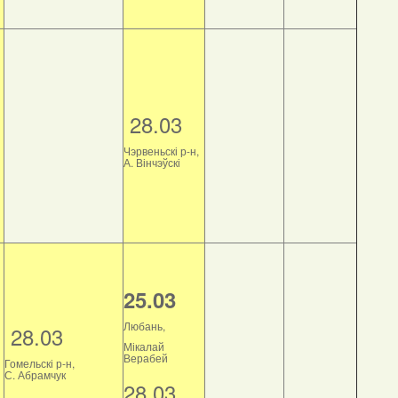
28.03
Чэрвеньскі р-н,
А. Вінчэўскі
25.03
Любань,
28.03
Мікалай
Верабей
Гомельскі р-н,
С. Абрамчук
28.03