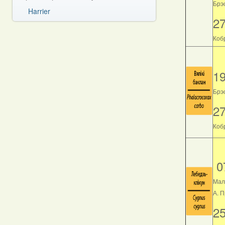
Брэс
Harrier
2
Кобр
1
Брэс
2
Кобр
0
Мал
А. 
2