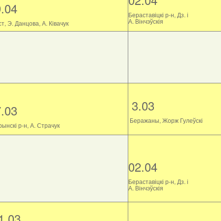
9.04
Бераставіцкі р-н, Дз. і
А. Вінчэўскія
т, Э. Данцова, А. Ківачук
3.03
7.03
Беражаны, Жорж Гулеўскі
ынскі р-н, А. Страчук
02.04
Бераставіцкі р-н, Дз. і
А. Вінчэўскія
1.03