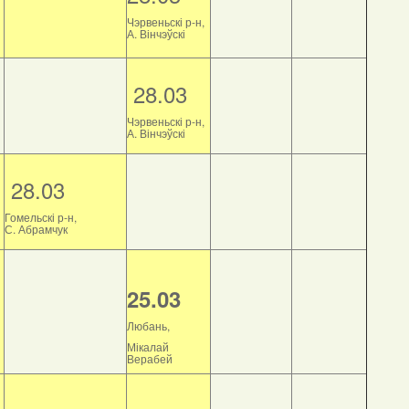
Чэрвеньскі р-н,
А. Вінчэўскі
28.03
Чэрвеньскі р-н,
А. Вінчэўскі
28.03
Гомельскі р-н,
С. Абрамчук
25.03
Любань,
Мікалай
Верабей