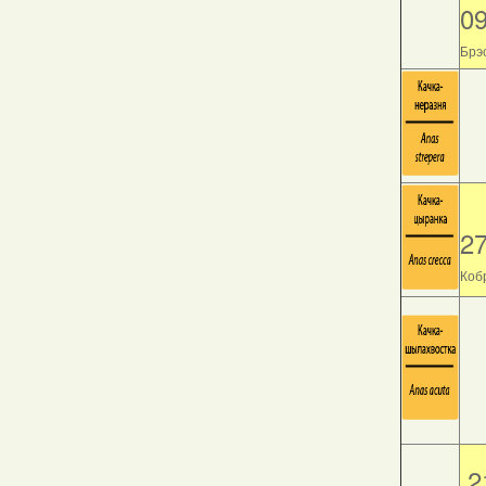
0
Брэс
2
Кобр
2