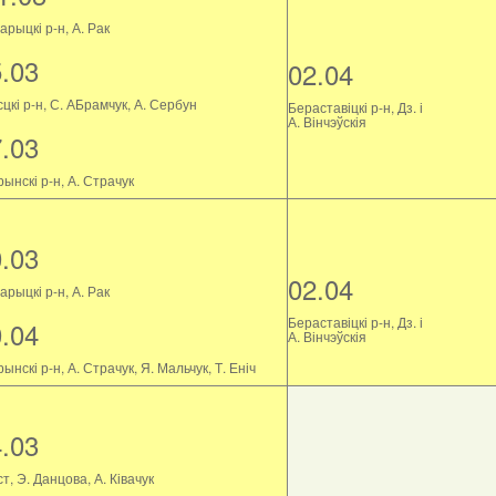
рыцкі р-н, А. Рак
5.03
02.04
цкі р-н, С. АБрамчук, А. Сербун
Бераставіцкі р-н, Дз. і
А. Вінчэўскія
7.03
ынскі р-н, А. Страчук
0.03
02.04
рыцкі р-н, А. Рак
Бераставіцкі р-н, Дз. і
0.04
А. Вінчэўскія
ынскі р-н, А. Страчук, Я. Мальчук, Т. Еніч
4.03
т, Э. Данцова, А. Ківачук