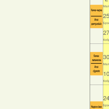
Мала
2
Брэс
2
Кобр
3
Мала
1
Кобр
2
Брэс