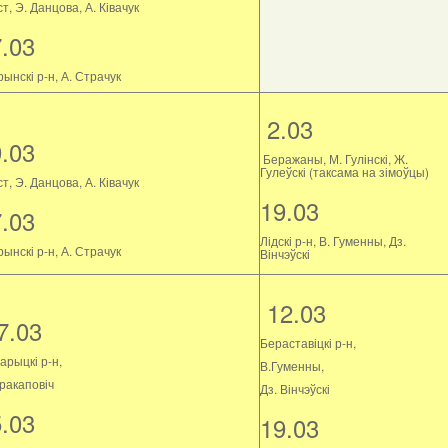
т, Э. Данцова, А. Ківачук
7.03
ынскі р-н, А. Страчук
2.03
9.03
Беражаны, М. Гулінскі, Ж.
Гулеўскі (таксама на зімоўцы)
т, Э. Данцова, А. Ківачук
19.03
7.03
Лідскі р-н, В. Гуменны, Дз.
ынскі р-н, А. Страчук
Вінчэўскі
12.03
7.03
Бераставіцкі р-н,
арыцкі р-н,
В.Гуменны,
Пракаповіч
Дз. Вінчэўскі
5.03
19.03