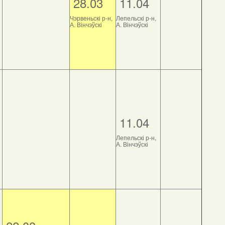
28.03
11.04
Чэрвеньскі р-н,
Лепельскі р-н,
А. Вінчэўскі
А. Вінчэўскі
11.04
Лепельскі р-н,
А. Вінчэўскі