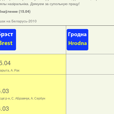
ыялы назіральніка. Дзякуем за супольную працу!
наўленне (15.04)
шак на Беларусь-2010
5.04
арыта, А. Рак
5.03
цкі р-н, С. АБрамчук, А. Сербун
6.03