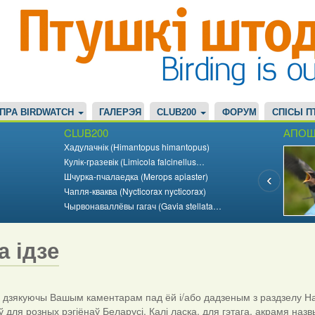
ПРА BIRDWATCH
ГАЛЕРЭЯ
CLUB200
ФОРУМ
СПІСЫ П
CLUB200
АПОШ
Хадулачнік (Himantopus himantopus)
Кулік-гразевік (Limicola falcinellus…
Шчурка-пчалаедка (Merops apiaster)
Чапля-кваква (Nycticorax nycticorax)
Чырвонаваллёвы гагач (Gavia stellata…
а ідзе
дзякуючы Вашым каментарам пад ёй і/або дадзеным з раздзелу На
ў для розных рэгіёнаў Беларусі. Калі ласка, для гэтага, акрамя назв