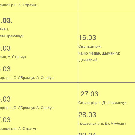
ынскі р-н, А. Страчук
.03.
енец,
16.03
зім Пракапчук
9.03
Свіслацкі р-н,
Качко Фёдар, Шыманчук
рын, А. Страчук
Дзьмітрый
5.03
цкі р-н, С. АБрамчук, А. Сербун
27.03
5.03
Свіслацкі р-н, Дз. Шыманчук
цкі р-н, С. АБрамчук, А. Сербун
28.03
7.03
Гродзенскі р-н, Дз. Якубовіч
ынскі р-н, А. Страчук
02.04