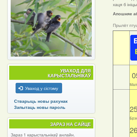
хаця б ініц
Апошняе аб
Прылёт пту
УВАХОД ДЛЯ
0
КАРЫСТАЛЬНІКАЎ
Мал
Уваход у сістэму
Стварыць новы рахунак
2
Запытаць новы пароль
Брэс
ЗАРАЗ НА САЙЦЕ
2
Зараз 1 карыстальнікаў анлайн.