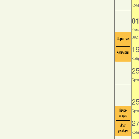
Кобр
01
Кам
Вад
1
Коб
2
Брэс
2
Брэс
2
Кобр