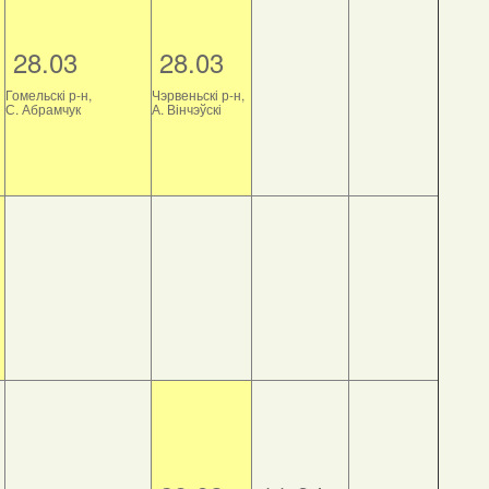
28.03
28.03
Гомельскі р-н,
Чэрвеньскі р-н,
С. Абрамчук
А. Вінчэўскі