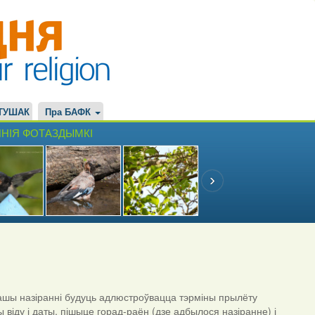
ТУШАК
Пра БАФК
НІЯ ФОТАЗДЫМКІ
шы назіранні будуць адлюстроўвацца тэрміны прылёту
ы віду і даты, пішыце горад-раён (дзе адбылося назіранне) і