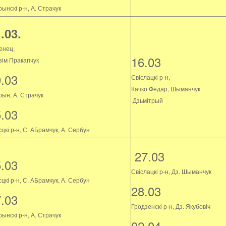
ынскі р-н, А. Страчук
.03.
енец,
16.03
зім Пракапчук
9.03
Свіслацкі р-н,
Качко Фёдар, Шыманчук
рын, А. Страчук
Дзьмітрый
5.03
цкі р-н, С. АБрамчук, А. Сербун
27.03
5.03
Свіслацкі р-н, Дз. Шыманчук
цкі р-н, С. АБрамчук, А. Сербун
28.03
7.03
Гродзенскі р-н, Дз. Якубовіч
ынскі р-н, А. Страчук
02.04