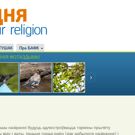
ТУШАК
Пра БАФК
НІЯ ФОТАЗДЫМКІ
шы назіранні будуць адлюстроўвацца тэрміны прылёту
ы віду і даты, пішыце горад-раён (дзе адбылося назіранне) і