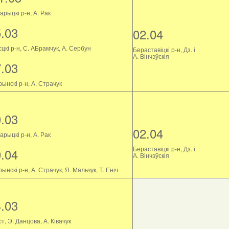
рыцкі р-н, А. Рак
5.03
02.04
цкі р-н, С. АБрамчук, А. Сербун
Бераставіцкі р-н, Дз. і
А. Вінчэўскія
7.03
ынскі р-н, А. Страчук
0.03
02.04
рыцкі р-н, А. Рак
Бераставіцкі р-н, Дз. і
0.04
А. Вінчэўскія
ынскі р-н, А. Страчук, Я. Мальчук, Т. Еніч
4.03
т, Э. Данцова, А. Ківачук