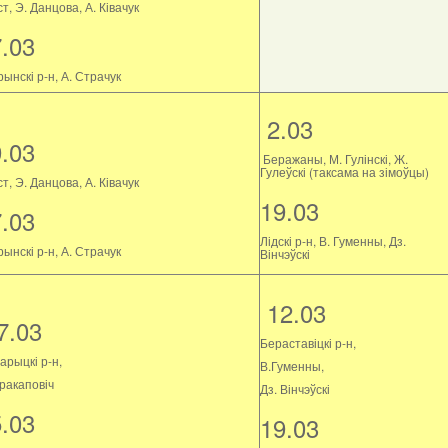
т, Э. Данцова, А. Ківачук
7.03
ынскі р-н, А. Страчук
2.03
9.03
Беражаны, М. Гулінскі, Ж.
Гулеўскі (таксама на зімоўцы)
т, Э. Данцова, А. Ківачук
19.03
7.03
Лідскі р-н, В. Гуменны, Дз.
ынскі р-н, А. Страчук
Вінчэўскі
12.03
7.03
Бераставіцкі р-н,
арыцкі р-н,
В.Гуменны,
Пракаповіч
Дз. Вінчэўскі
5.03
19.03