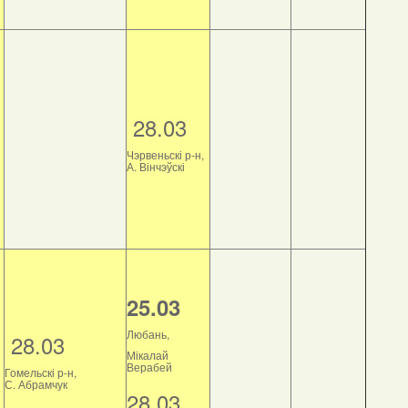
28.03
Чэрвеньскі р-н,
А. Вінчэўскі
25.03
Любань,
28.03
Мікалай
Верабей
Гомельскі р-н,
С. Абрамчук
28.03