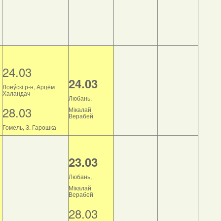
24.03
24.03
Лоеўскі р-н, Арцём
Халандач
Любань,
28.03
Мікалай
Верабей
Гомель, З. Гарошка
23.03
Любань,
Мікалай
Верабей
28.03