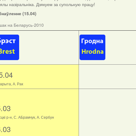
ыялы назіральніка. Дзякуем за супольную працу!
наўленне (15.04)
шак на Беларусь-2010
5.04
арыта, А. Рак
5.03
цкі р-н, С. АБрамчук, А. Сербун
6.03