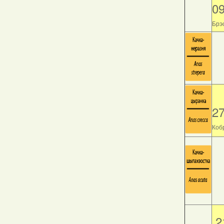
0
Брэс
2
Кобр
2