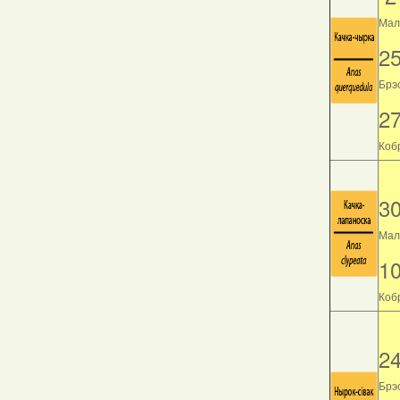
Мала
2
Брэс
2
Кобр
3
Мала
1
Кобр
2
Брэс