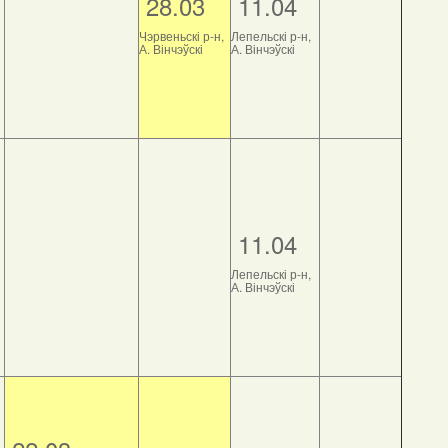
28.03
11.04
Чэрвеньскі р-н,
Лепельскі р-н,
А. Вінчэўскі
А. Вінчэўскі
11.04
Лепельскі р-н,
А. Вінчэўскі