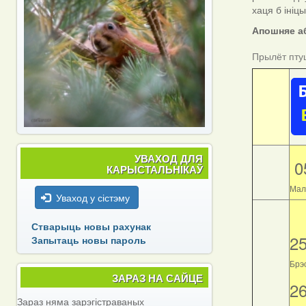
хаця б ініц
Апошняе аб
Прылёт пту
УВАХОД ДЛЯ
0
КАРЫСТАЛЬНІКАЎ
Мал
Уваход у сістэму
Стварыць новы рахунак
2
Запытаць новы пароль
Брэс
ЗАРАЗ НА САЙЦЕ
2
Зараз няма зарэгістраваных