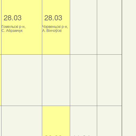
28.03
28.03
Гомельскі р-н,
Чэрвеньскі р-н,
С. Абрамчук
А. Вінчэўскі