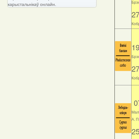
Брэс
карыстальнікаў онлайн.
2
Кобр
1
Брэс
2
Кобр
0
Мал
А. 
2