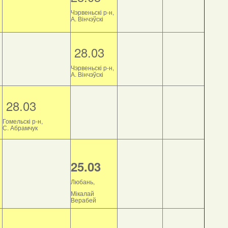
Чэрвеньскі р-н,
А. Вінчэўскі
28.03
Чэрвеньскі р-н,
А. Вінчэўскі
28.03
Гомельскі р-н,
С. Абрамчук
25.03
Любань,
Мікалай
Верабей