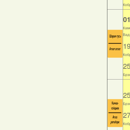
Кобр
01
Кам
Вад
1
Коб
2
Брэс
2
Брэс
2
Кобр