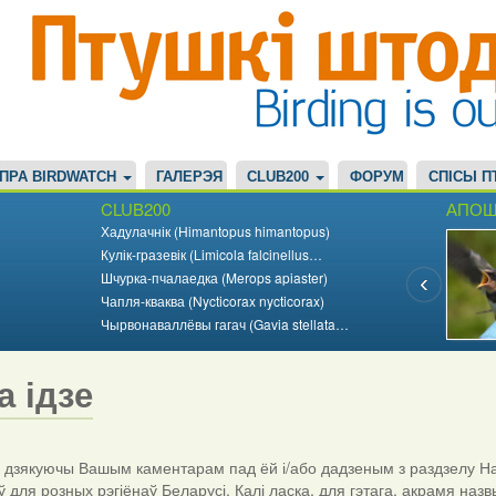
ПРА BIRDWATCH
ГАЛЕРЭЯ
CLUB200
ФОРУМ
СПІСЫ П
CLUB200
АПОШ
Хадулачнік (Himantopus himantopus)
Кулік-гразевік (Limicola falcinellus…
Шчурка-пчалаедка (Merops apiaster)
Чапля-кваква (Nycticorax nycticorax)
Чырвонаваллёвы гагач (Gavia stellata…
а ідзе
дзякуючы Вашым каментарам пад ёй і/або дадзеным з раздзелу На
ў для розных рэгіёнаў Беларусі. Калі ласка, для гэтага, акрамя назв