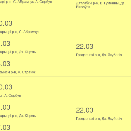
цкі р-н, С. АБрамчук, А. Сербун
Дятлаўскі р-н, В. Гуменны, Дз.
Вінчэўскі
0.03
арыцкі р-н, С. Абрамчук
1.03
22.03
рыцкі р-н, Дз. Кіцель
Гродзенскі р-н, Дз. Якубовіч
8.03
ынскі р-н, А. Страчук
0.03
ст, А. Сербун
1.03
22.03
рыцкі р-н, Дз. Кіцель
Гродзенскі р-н, Дз. Якубовіч
7.03