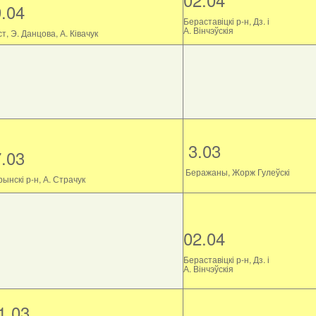
9.04
Бераставіцкі р-н, Дз. і
А. Вінчэўскія
т, Э. Данцова, А. Ківачук
3.03
7.03
Беражаны, Жорж Гулеўскі
ынскі р-н, А. Страчук
02.04
Бераставіцкі р-н, Дз. і
А. Вінчэўскія
1.03