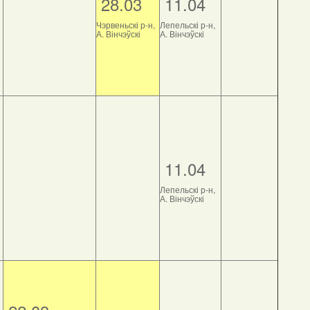
28.03
11.04
Чэрвеньскі р-н,
Лепельскі р-н,
А. Вінчэўскі
А. Вінчэўскі
11.04
Лепельскі р-н,
А. Вінчэўскі