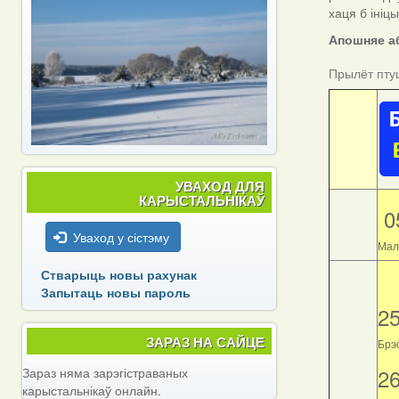
хаця б ініц
Апошняе аб
Прылёт пту
УВАХОД ДЛЯ
КАРЫСТАЛЬНІКАЎ
0
Уваход у сістэму
Мал
Стварыць новы рахунак
Запытаць новы пароль
2
ЗАРАЗ НА САЙЦЕ
Брэс
2
Зараз няма зарэгістраваных
карыстальнікаў онлайн.