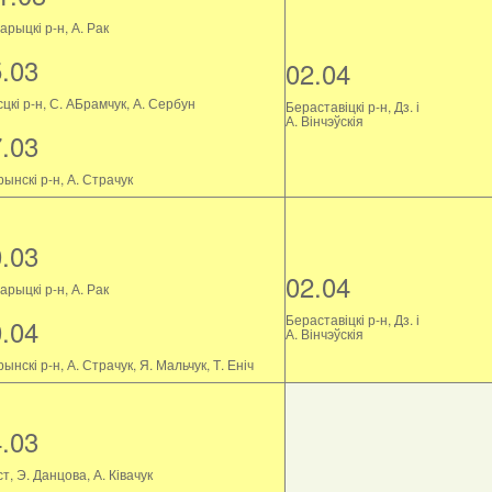
рыцкі р-н, А. Рак
5.03
02.04
цкі р-н, С. АБрамчук, А. Сербун
Бераставіцкі р-н, Дз. і
А. Вінчэўскія
7.03
ынскі р-н, А. Страчук
0.03
02.04
рыцкі р-н, А. Рак
Бераставіцкі р-н, Дз. і
0.04
А. Вінчэўскія
ынскі р-н, А. Страчук, Я. Мальчук, Т. Еніч
4.03
т, Э. Данцова, А. Ківачук