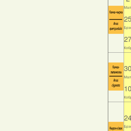
Мала
2
Брэс
2
Кобр
3
Мала
1
Кобр
2
Брэс