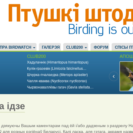
ПРА BIRDWATCH
ГАЛЕРЭЯ
CLUB200
ФОРУМ
СПІСЫ П
CLUB200
АПОШ
Хадулачнік (Himantopus himantopus)
Кулік-гразевік (Limicola falcinellus…
Шчурка-пчалаедка (Merops apiaster)
Чапля-кваква (Nycticorax nycticorax)
Чырвонаваллёвы гагач (Gavia stellata…
а ідзе
дзякуючы Вашым каментарам пад ёй і/або дадзеным з раздзелу На
ў для розных рэгіёнаў Беларусі. Калі ласка, для гэтага, акрамя назв