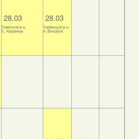
28.03
28.03
Гомельскі р-н,
Чэрвеньскі р-н,
С. Абрамчук
А. Вінчэўскі