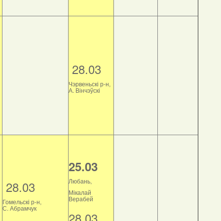
28.03
Чэрвеньскі р-н,
А. Вінчэўскі
25.03
Любань,
28.03
Мікалай
Верабей
Гомельскі р-н,
С. Абрамчук
28.03