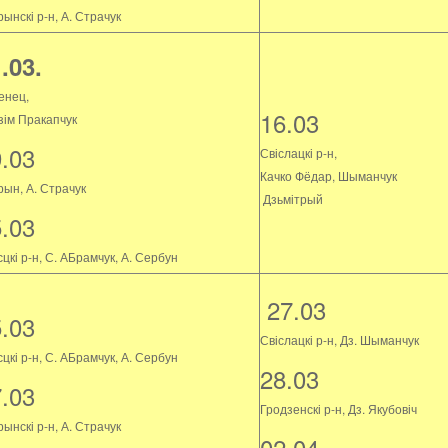
ынскі р-н, А. Страчук
.03.
енец,
16.03
зім Пракапчук
9.03
Свіслацкі р-н,
Качко Фёдар, Шыманчук
рын, А. Страчук
Дзьмітрый
5.03
цкі р-н, С. АБрамчук, А. Сербун
27.03
5.03
Свіслацкі р-н, Дз. Шыманчук
цкі р-н, С. АБрамчук, А. Сербун
28.03
7.03
Гродзенскі р-н, Дз. Якубовіч
ынскі р-н, А. Страчук
02.04