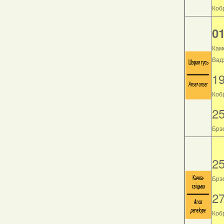
Кобр
01
Кам
Вад
1
Коб
2
Брэс
2
Брэс
2
Кобр