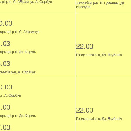
цкі р-н, С. АБрамчук, А. Сербун
Дятлаўскі р-н, В. Гуменны, Дз.
Вінчэўскі
0.03
арыцкі р-н, С. Абрамчук
1.03
22.03
рыцкі р-н, Дз. Кіцель
Гродзенскі р-н, Дз. Якубовіч
8.03
ынскі р-н, А. Страчук
0.03
ст, А. Сербун
1.03
22.03
рыцкі р-н, Дз. Кіцель
Гродзенскі р-н, Дз. Якубовіч
7.03