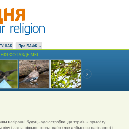
ТУШАК
Пра БАФК
НІЯ ФОТАЗДЫМКІ
шы назіранні будуць адлюстроўвацца тэрміны прылёту
ы віду і даты, пішыце горад-раён (дзе адбылося назіранне) і