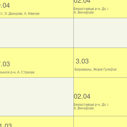
9.04
Бераставіцкі р-н, Дз. і
А. Вінчэўскія
т, Э. Данцова, А. Ківачук
3.03
7.03
Беражаны, Жорж Гулеўскі
ынскі р-н, А. Страчук
02.04
Бераставіцкі р-н, Дз. і
А. Вінчэўскія
1.03