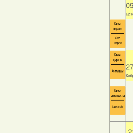
0
Брэс
2
Кобр
2