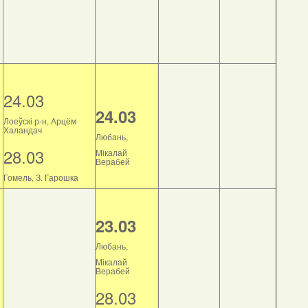
24.03
24.03
Лоеўскі р-н, Арцём
Халандач
Любань,
28.03
Мікалай
Верабей
Гомель, З. Гарошка
23.03
Любань,
Мікалай
Верабей
28.03