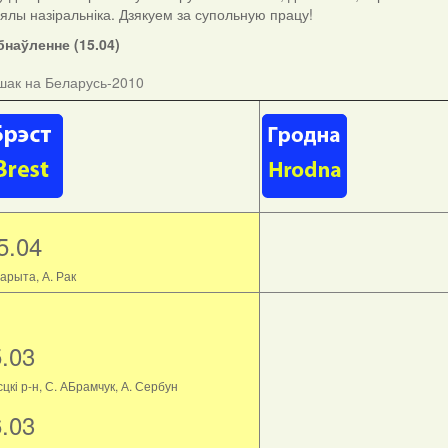
ыялы назіральніка. Дзякуем за супольную працу!
наўленне (15.04)
шак на Беларусь-2010
5.04
арыта, А. Рак
5.03
цкі р-н, С. АБрамчук, А. Сербун
6.03