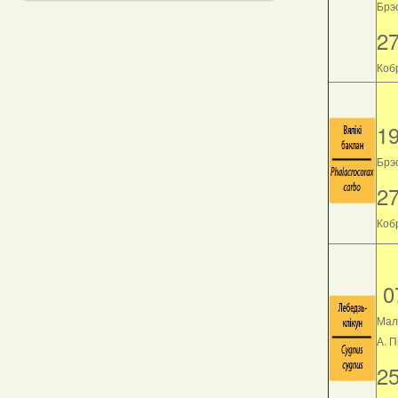
Брэс
2
Кобр
1
Брэс
2
Кобр
0
Мал
А. 
2