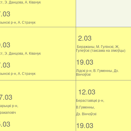
т, Э. Данцова, А. Ківачук
7.03
ынскі р-н, А. Страчук
2.03
9.03
Беражаны, М. Гулінскі, Ж.
Гулеўскі (таксама на зімоўцы)
т, Э. Данцова, А. Ківачук
19.03
7.03
Лідскі р-н, В. Гуменны, Дз.
ынскі р-н, А. Страчук
Вінчэўскі
12.03
7.03
Бераставіцкі р-н,
арыцкі р-н,
В.Гуменны,
Пракаповіч
Дз. Вінчэўскі
5.03
19.03