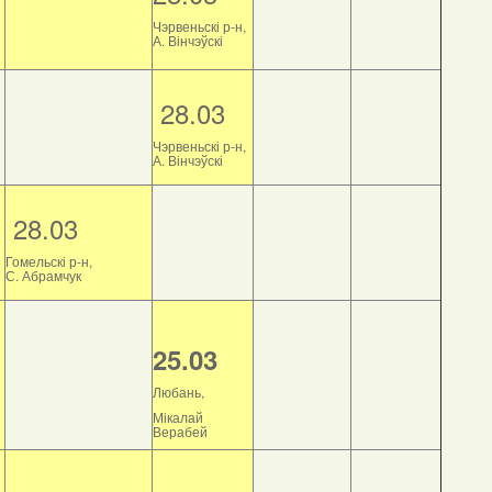
Чэрвеньскі р-н,
А. Вінчэўскі
28.03
Чэрвеньскі р-н,
А. Вінчэўскі
28.03
Гомельскі р-н,
С. Абрамчук
25.03
Любань,
Мікалай
Верабей