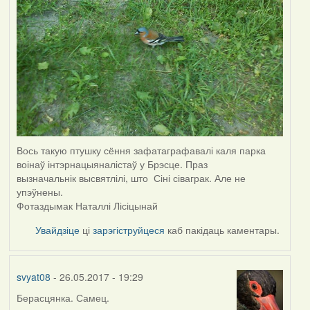
Вось такую птушку сёння зафатаграфавалі каля парка
воінаў інтэрнацыяналістаў у Брэсце. Праз
вызначальнік высвятлілі, што Сіні сіваграк. Але не
упэўнены.
Фотаздымак Наталлі Лісіцынай
Увайдзіце
ці
зарэгіструйцеся
каб пакідаць каментары.
svyat08
- 26.05.2017 - 19:29
Берасцянка. Самец.
In