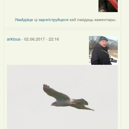
reply
to
by
Увайдзіце
ці
зарэгіструйцеся
каб пакідаць каментары.
RobinZone
arktous
- 02.06.2017 - 22:16