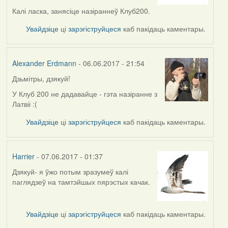
to
by
Калі ласка, занясіце назіраннеў Клуб200.
Alexander
Увайдзіце
ці
зарэгіструйцеся
каб пакідаць каментары.
Erdmann
Alexander Erdmann
- 06.06.2017 - 21:54
Дзьмітры, дзякуй!
In
reply
У Клуб 200 не дадавайце - гэта назіранне з
to
Латвіі :(
by
Увайдзіце
ці
зарэгіструйцеся
каб пакідаць каментары.
Harrier
Harrier
- 07.06.2017 - 01:37
Дзякуй- я ўжо потым зразумеў калі
In
паглядзеў на тамтэйшых пярэстых качак.
reply
to
by
Увайдзіце
ці
зарэгіструйцеся
каб пакідаць каментары.
Alexander
Erdmann