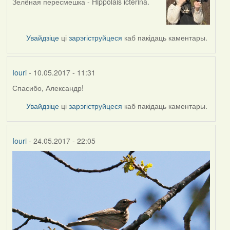
Зелёная пересмешка - Hippolais icterina.
In
reply
to
by
Увайдзіце
ці
зарэгіструйцеся
каб пакідаць каментары.
Iouri
Iouri
- 10.05.2017 - 11:31
Спасибо, Александр!
In
reply
Увайдзіце
ці
зарэгіструйцеся
каб пакідаць каментары.
to
by
Alexander
Iouri
- 24.05.2017 - 22:05
Erdmann