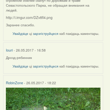
огромном обилии скачут по дорожкам и траве
Севастопольского Парка, не обращая внимания на
людей.
http://i.imgur.com/DZv8fl4.png
Заранее спасибо.
Увайдзіце
ці
зарэгіструйцеся
каб пакідаць каментары.
Iouri
- 26.05.2017 - 16:58
Дрозд-рябинник
In
reply
Увайдзіце
ці
зарэгіструйцеся
каб пакідаць каментары.
to
by
NickBelarus
RobinZone
- 26.05.2017 - 18:22
(госць)