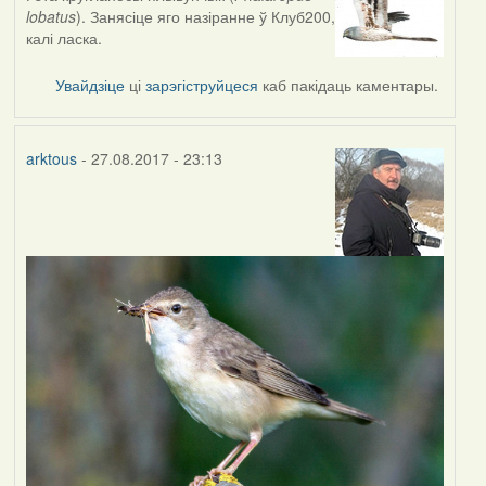
lobatus
). Занясіце яго назіранне ў Клуб200,
калі ласка.
Увайдзіце
ці
зарэгіструйцеся
каб пакідаць каментары.
arktous
- 27.08.2017 - 23:13