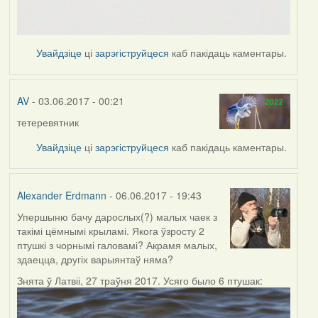
Увайдзіце
ці
зарэгіструйцеся
каб пакідаць каментары.
AV
- 03.06.2017 - 00:21
тетеревятник
Увайдзіце
ці
зарэгіструйцеся
каб пакідаць каментары.
Alexander Erdmann
- 06.06.2017 - 19:43
Упершыню бачу дарослых(?) малых чаек з
такімі цёмнымі крыламі. Якога ўзросту 2
птушкі з чорнымі галовамі? Акрамя малых,
здаецца, другіх варыянтаў няма?
Знята ў Латвіі, 27 траўня 2017. Усяго было 6 птушак: