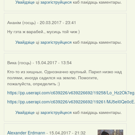
Увайдзіце
ці
зарэгіструйцеся
каб пакідаць каментары.
Cs137
Ананім (госць)
- 20.03.2017 - 23:41
Ну гэта ж варабей., мусиць той чиж )
Увайдзіце
ці
зарэгіструйцеся
каб пакідаць каментары.
Вика (госць)
- 15.04.2017 - 13:54
Кто-то из хищных. Однозначно крупный. Парил низко над
полями, иногда садился на землю. Помогите,
пожалуйста, определить :)
https://pp.userapi.com/c639226/v639226692/19258/Lo_Hz2Ok7eg.
https://pp.userapi.com/c639226/v639226692/19261/MJ5eI0Qe0cE.
Увайдзіце
ці
зарэгіструйцеся
каб пакідаць каментары.
Alexander Erdmann
- 15.04.2017 - 21:32