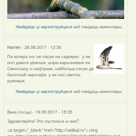
Увайдзіце
ці
зарэгіструйцеся
каб пакідаць каментары.
Harrier
- 28.08.2017 - 12:30
Па колеру ног не пасуе на садовую- у яе
In
ногі даволі цёмныя, шэра-карычневыя па
reply
Свенссану з сааўтрамі, найбольш пасуе да
to
балотнай чаротаўкі- у яе ногі светла-
by
ружовыя.
arktous
Увайдзіце
ці
зарэгіструйцеся
каб пакідаць каментары.
Вика (госць)
- 19.09.2017 - 15:35
Здравствуйте! Это пустельга и чиж?
<a target="_blank" href="http://radikal.ru"><img