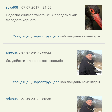
svyat08
- 07.07.2017 - 21:53
Недавно снимал такого же. Определил как
In
молодого черного.
reply
to
by
Увайдзіце
ці
зарэгіструйцеся
каб пакідаць каментары.
arktous
arktous
- 07.07.2017 - 23:44
Да, действительно похож. спасибо1
In
reply
to
by
Увайдзіце
ці
зарэгіструйцеся
каб пакідаць каментары.
svyat08
arktous
- 27.08.2017 - 20:35