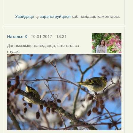
Увайдзіце
ці
зарэгіструйцеся
каб пакідаць каментары.
Наталья К
- 10.01.2017 - 13:31
Дапамажыце даведацца, што гэта за
птушкi.