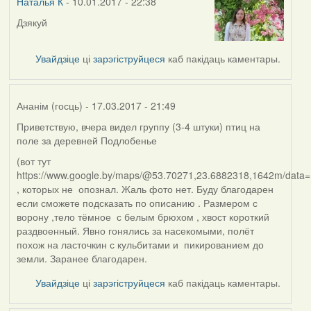
Наталья К
- 10.01.2017 - 22:38
Дзякуй
Увайдзіце
ці
зарэгіструйцеся
каб пакідаць каментары.
Ананім (госць)
- 17.03.2017 - 21:49
Приветствую, вчера видел группу (3-4 штуки) птиц на
поле за деревней Подлобенье
(вот тут
https://www.google.by/maps/@53.70271,23.6882318,1642m/data
, которых не опознал. Жаль фото нет. Буду благодарен
если сможете подсказать по описанию . Размером с
ворону ,тело тёмное с белым брюхом , хвост короткий
раздвоенный. Явно гонялись за насекомыми, полёт
похож на ласточкин с кульбитами и пикированием до
земли. Заранее благодарен.
Увайдзіце
ці
зарэгіструйцеся
каб пакідаць каментары.