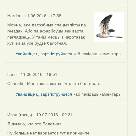
Harrier
- 11.06.2016 - 17:58
Можна, але патрэбныя спецыялісты па
гнёздах. Або па афарбоўцы яек варта
паглядзець. У такім месцы з чаротавак
хутчэй за ўсё будзе балотная.
Увайдзіце
ці
зарэгіструйцеся
каб пакідаць каментары.
Галя
- 11.06.2016 - 18:51
Спасибо. Мне тожк кажется, что это болотная.
In
reply
Увайдзіце
ці
зарэгіструйцеся
каб пакідаць каментары.
to
by
Harrier
Иван (госць)
- 10.07.2016 - 02:31
Я думаю, что это Болотная
Ну больше нет вариантов тут в принципе