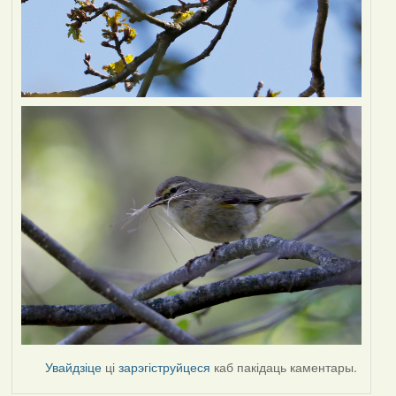
Увайдзіце
ці
зарэгіструйцеся
каб пакідаць каментары.