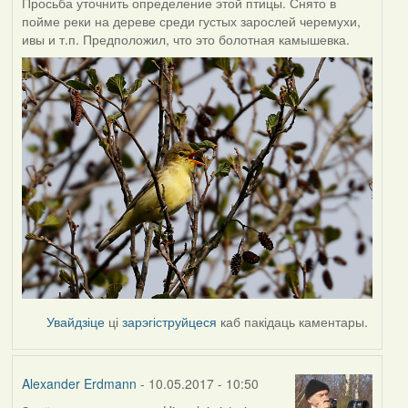
Просьба уточнить определение этой птицы. Снято в
пойме реки на дереве среди густых зарослей черемухи,
ивы и т.п. Предположил, что это болотная камышевка.
Увайдзіце
ці
зарэгіструйцеся
каб пакідаць каментары.
Alexander Erdmann
- 10.05.2017 - 10:50