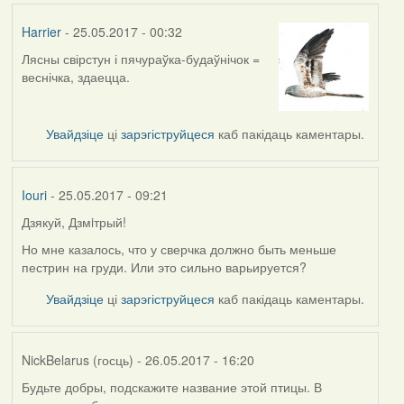
Harrier
- 25.05.2017 - 00:32
Лясны свірстун і пячураўка-будаўнічок =
веснічка, здаецца.
Увайдзіце
ці
зарэгіструйцеся
каб пакідаць каментары.
Iouri
- 25.05.2017 - 09:21
Дзякуй, Дзмiтрый!
In
reply
Но мне казалось, что у сверчка должно быть меньше
to
пестрин на груди. Или это сильно варьируется?
by
Увайдзіце
ці
зарэгіструйцеся
каб пакідаць каментары.
Harrier
NickBelarus (госць)
- 26.05.2017 - 16:20
Будьте добры, подскажите название этой птицы. В