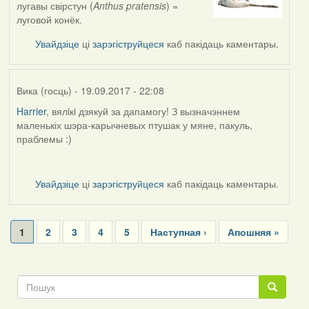
лугавы свірстун (
Anthus pratensis
) =
to
луговой конёк.
by
Вика
Увайдзіце
ці
зарэгіструйцеся
каб пакідаць каментары.
(госць)
Вика (госць)
- 19.09.2017 - 22:08
Harrier
, вялiкi дзякуй за дапамогу! З вызначэннем
маленькіх шэра-карычневых птушак у мяне, пакуль,
праблемы :)
Увайдзіце
ці
зарэгіструйцеся
каб пакідаць каментары.
Pagination
Current
1
Page
2
Page
3
Page
4
Page
5
Next
Наступная ›
Last
Апошняя »
page
page
page
Пошук
Пошук