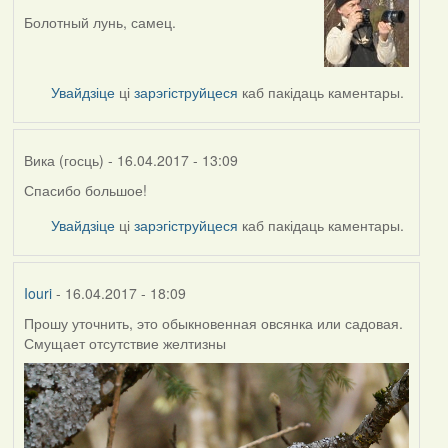
Болотный лунь, самец.
In
reply
to
by
Увайдзіце
ці
зарэгіструйцеся
каб пакідаць каментары.
Вика
(госць)
Вика (госць)
- 16.04.2017 - 13:09
Спасибо большое!
In
reply
Увайдзіце
ці
зарэгіструйцеся
каб пакідаць каментары.
to
by
Alexander
Iouri
- 16.04.2017 - 18:09
Erdmann
Прошу уточнить, это обыкновенная овсянка или садовая.
Смущает отсутствие желтизны