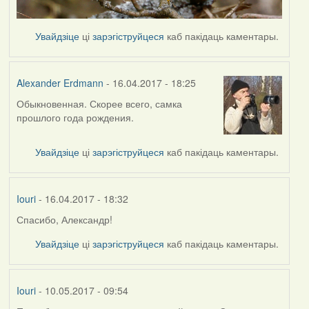
Увайдзіце
ці
зарэгіструйцеся
каб пакідаць каментары.
Alexander Erdmann
- 16.04.2017 - 18:25
Обыкновенная. Скорее всего, самка
In
прошлого года рождения.
reply
to
by
Увайдзіце
ці
зарэгіструйцеся
каб пакідаць каментары.
Iouri
Iouri
- 16.04.2017 - 18:32
Спасибо, Александр!
In
reply
Увайдзіце
ці
зарэгіструйцеся
каб пакідаць каментары.
to
by
Alexander
Iouri
- 10.05.2017 - 09:54
Erdmann