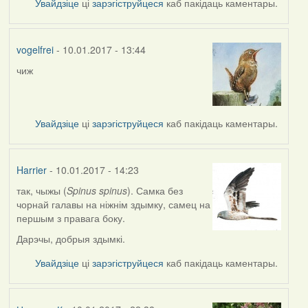
Увайдзіце
ці
зарэгіструйцеся
каб пакідаць каментары.
vogelfrei
- 10.01.2017 - 13:44
чиж
In
reply
to
by
Увайдзіце
ці
зарэгіструйцеся
каб пакідаць каментары.
Наталья
К
Harrier
- 10.01.2017 - 14:23
так, чыжы (
Spinus spinus
). Самка без
чорнай галавы на ніжнім здымку, самец на
першым з правага боку.
Дарэчы, добрыя здымкі.
Увайдзіце
ці
зарэгіструйцеся
каб пакідаць каментары.