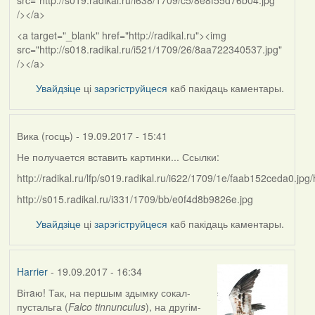
src="http://s019.radikal.ru/i638/1709/c5/8e8f55d76b04.jpg"
/></a>
<a target="_blank" href="http://radikal.ru"><img
src="http://s018.radikal.ru/i521/1709/26/8aa722340537.jpg"
/></a>
Увайдзіце
ці
зарэгіструйцеся
каб пакідаць каментары.
Вика (госць)
- 19.09.2017 - 15:41
Не получается вставить картинки... Ссылки:
http://radikal.ru/lfp/s019.radikal.ru/i622/1709/1e/faab152ceda0.jpg
http://s015.radikal.ru/i331/1709/bb/e0f4d8b9826e.jpg
Увайдзіце
ці
зарэгіструйцеся
каб пакідаць каментары.
Harrier
- 19.09.2017 - 16:34
Вітaю! Так, на першым здымку сокал-
In
пустальга (
Falco tinnunculus
), на другім-
reply