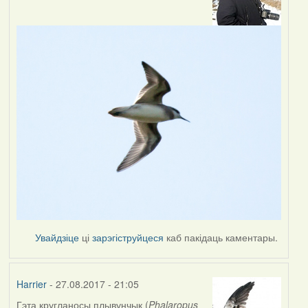
Увайдзіце
ці
зарэгіструйцеся
каб пакідаць каментары.
Harrier
- 27.08.2017 - 21:05
Гэта кругланосы плывунчык (
Phalaropus