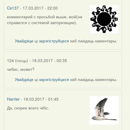
Cs137
- 17.03.2017 - 22:00
комментарий с просьбой выше, мой(не
справился с системой авторизации).
Увайдзіце
ці
зарэгіструйцеся
каб пакідаць каментары.
124 (госць)
- 18.03.2017 - 00:35
чибис, может?
In
reply
Увайдзіце
ці
зарэгіструйцеся
каб пакідаць каментары.
to
by
Ананім
Harrier
- 18.03.2017 - 01:45
(госць)
Да, скорее всего чібіс.
In
reply
to
by