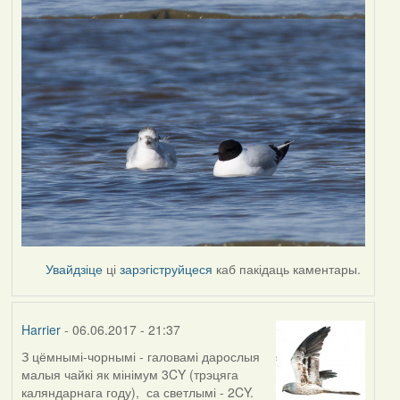
Увайдзіце
ці
зарэгіструйцеся
каб пакідаць каментары.
Harrier
- 06.06.2017 - 21:37
З цёмнымі-чорнымі - галовамі дарослыя
In
малыя чайкі як мінімум 3CY (трэцяга
reply
каляндарнага году), са светлымі - 2CY.