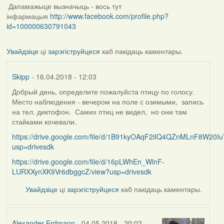
Дапамажыце вызначыць - вось тут
інфармацыя
http://www.facebook.com/profile.php?
id=100000630791043
Увайдзіце
ці
зарэгіструйцеся
каб пакідаць каментары.
Skipp
- 16.04.2018 - 12:03
Добрый день, определите пожалуйста птицу по голосу.
Место наблюдения - вечером на поле с озимыми, запись
на тел. диктофон. Самих птиц не видел, но они там
стайками кочевали.
https://drive.google.com/file/d/1B91kyOAqF2iIQ4QZnMLnF8W20Iu
usp=drivesdk
https://drive.google.com/file/d/16pLWhEn_WlnF-
LURXXynXK9Vr6dbggcZ/view?usp=drivesdk
Увайдзіце
ці
зарэгіструйцеся
каб пакідаць каментары.
Alexander Erdmann
- 04.05.2018 - 20:02