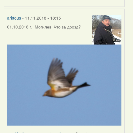
by
Harrier
arktous
- 11.11.2018 - 18:15
01.10.2018 г., Могилев. Что за дрозд?
Увайдзіце
ці
зарэгіструйцеся
каб пакідаць каментары.