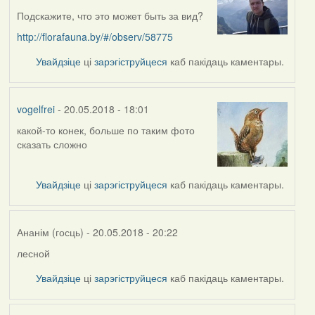
Подскажите, что это может быть за вид?
http://florafauna.by/#/observ/58775
Увайдзіце
ці
зарэгіструйцеся
каб пакідаць каментары.
vogelfrei
- 20.05.2018 - 18:01
какой-то конек, больше по таким фото
In
сказать сложно
reply
to
by
Увайдзіце
ці
зарэгіструйцеся
каб пакідаць каментары.
skinner
Ананім (госць)
- 20.05.2018 - 20:22
лесной
In
reply
Увайдзіце
ці
зарэгіструйцеся
каб пакідаць каментары.
to
by