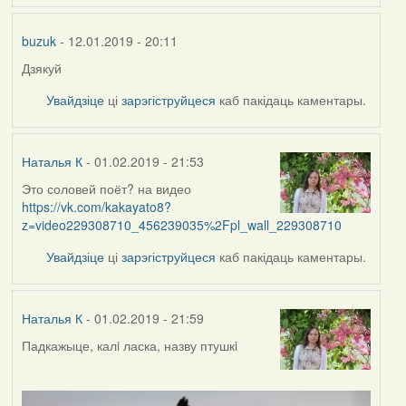
buzuk
- 12.01.2019 - 20:11
Дзякуй
Увайдзіце
ці
зарэгіструйцеся
каб пакідаць каментары.
Наталья К
- 01.02.2019 - 21:53
Это соловей поёт? на видео
https://vk.com/kakayato8?
z=video229308710_456239035%2Fpl_wall_229308710
Увайдзіце
ці
зарэгіструйцеся
каб пакідаць каментары.
Наталья К
- 01.02.2019 - 21:59
Падкажыце, калi ласка, назву птушкi