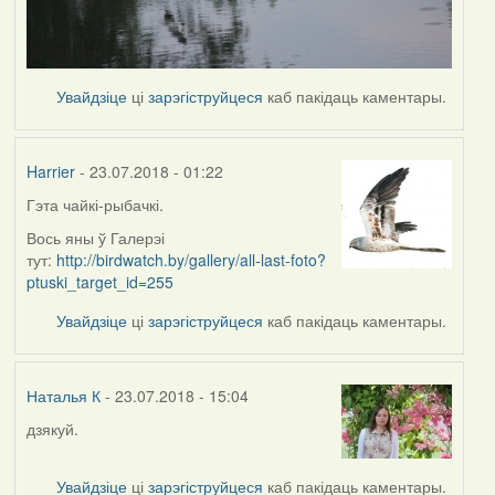
Увайдзіце
ці
зарэгіструйцеся
каб пакідаць каментары.
Harrier
- 23.07.2018 - 01:22
Гэта чайкі-рыбачкі.
In
reply
Вось яны ў Галерэі
to
тут:
http://birdwatch.by/gallery/all-last-foto?
by
ptuski_target_id=255
Наталья
Увайдзіце
ці
зарэгіструйцеся
каб пакідаць каментары.
К
Наталья К
- 23.07.2018 - 15:04
дзякуй.
In
reply
to
Увайдзіце
ці
зарэгіструйцеся
каб пакідаць каментары.