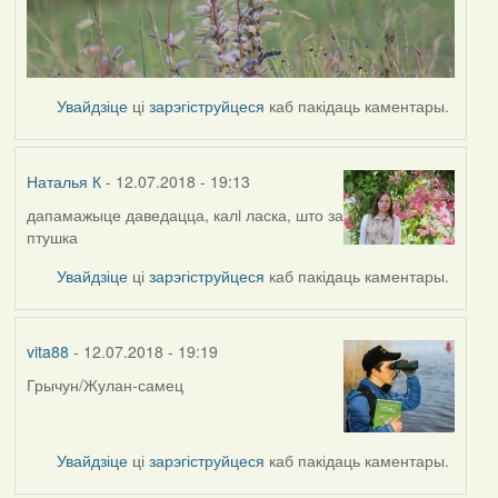
Увайдзіце
ці
зарэгіструйцеся
каб пакідаць каментары.
Наталья К
- 12.07.2018 - 19:13
дапамажыце даведацца, калi ласка, што за
птушка
Увайдзіце
ці
зарэгіструйцеся
каб пакідаць каментары.
vita88
- 12.07.2018 - 19:19
Грычун/Жулан-самец
Увайдзіце
ці
зарэгіструйцеся
каб пакідаць каментары.