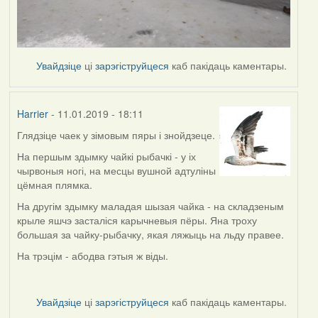
Увайдзіце
ці
зарэгіструйцеся
каб пакідаць каментары.
Harrier
- 11.01.2019 - 18:11
Глядзіце чаек у зімовым пяры і знойдзеце.
In
reply
На першым здымку чайкі рыбачкі - у іх
to
чырвоныя ногі, на месцы вушной адтуліны
by
цёмная плямка.
buzuk
На другім здымку маладая шызая чайка - на складзеным
крыле яшчэ засталіся карычневыя пёры. Яна троху
большая за чайку-рыбачку, якая ляжыць на льду правее.
На трэцім - абодва гэтыя ж віды.
Увайдзіце
ці
зарэгіструйцеся
каб пакідаць каментары.