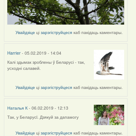
Увайдзіце
ці
зарэгіструйцеся
каб пакідаць каментары.
Harrier
- 05.02.2019 - 14:04
Калі здымак зроблены ў Беларусі - так,
In
усходні салавей.
reply
to
by
Увайдзіце
ці
зарэгіструйцеся
каб пакідаць каментары.
Наталья
К
Наталья К
- 06.02.2019 - 12:13
Так, у Беларусi. Дзякуй за дапамогу
In
reply
to
Увайдзіце
ці
зарэгіструйцеся
каб пакідаць каментары.