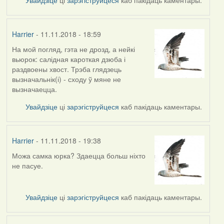
Harrier
- 11.11.2018 - 18:59
На мой погляд, гэта не дрозд, а нейкі
In
вьюрок: салідная кароткая дзюба і
reply
раздвоены хвост. Трэба глядзець
to
вызначальнік(і) - сходу ў мяне не
by
вызначаецца.
arktous
Увайдзіце
ці
зарэгіструйцеся
каб пакідаць каментары.
Harrier
- 11.11.2018 - 19:38
Можа самка юрка? Здаецца больш ніхто
In
не пасуе.
reply
to
by
Увайдзіце
ці
зарэгіструйцеся
каб пакідаць каментары.
Harrier