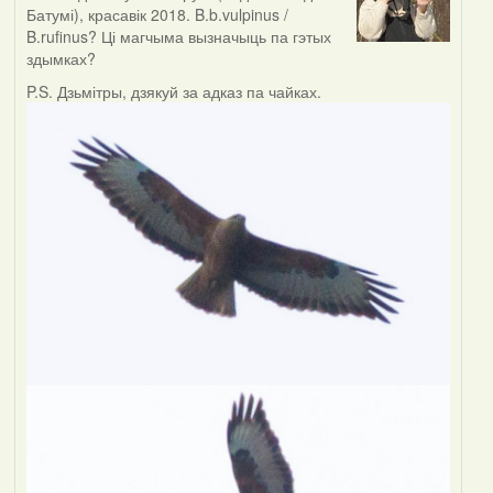
Батумі), красавік 2018. B.b.vulpinus /
B.rufinus? Ці магчыма вызначыць па гэтых
здымках?
P.S. Дзьмітры, дзякуй за адказ па чайках.