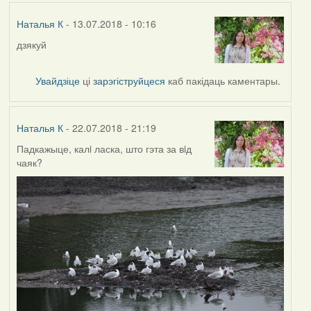
Наталья К
- 13.07.2018 - 10:16
дзякуй
Увайдзіце
ці
зарэгіструйцеся
каб пакідаць каментары.
Наталья К
- 22.07.2018 - 21:19
Падкажыце, калi ласка, што гэта за вiд
чаяк?