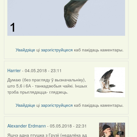
Увайдзіце
ці
зарэгіструйцеся
каб пакідаць каментары.
Harrier
- 04.05.2018 - 23:11
Думаю (без прагляду ў вызначальніку),
што 5,6 і 6А - танкадзюбыя чайкі. Іншых
трэба прыглядацца- глядзець.
Увайдзіце
ці
зарэгіструйцеся
каб пакідаць каментары.
Alexander Erdmann
- 05.05.2018 - 22:31
Яшчэ адна птушка з Грузіі (недалёка ад