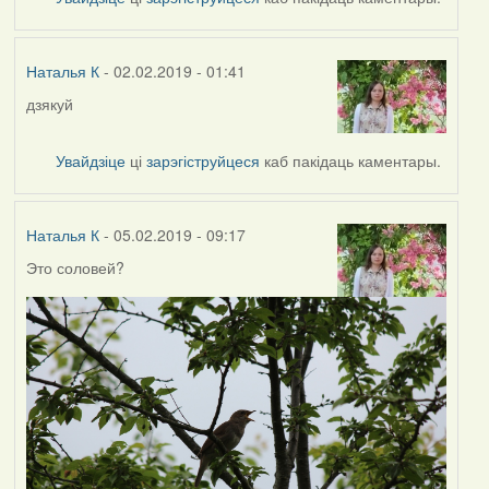
Наталья
К
Наталья К
- 02.02.2019 - 01:41
дзякуй
In
reply
to
Увайдзіце
ці
зарэгіструйцеся
каб пакідаць каментары.
by
Harrier
Наталья К
- 05.02.2019 - 09:17
Это соловей?