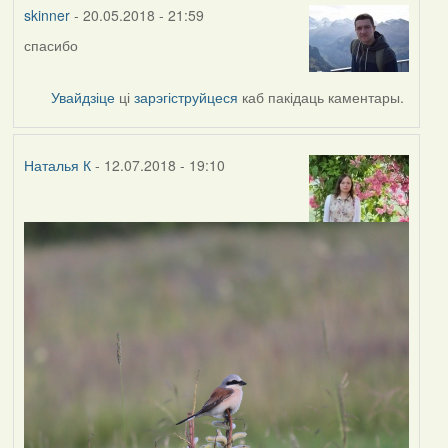
vogelfrei
skinner
- 20.05.2018 - 21:59
спасибо
Увайдзіце
ці
зарэгіструйцеся
каб пакідаць каментары.
Наталья К
- 12.07.2018 - 19:10