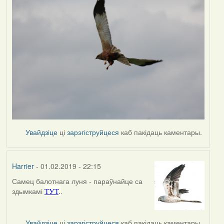
Увайдзіце
ці
зарэгіструйцеся
каб пакідаць каментары.
Harrier
- 01.02.2019 - 22:15
Самец балотнага луня - параўнайце са
In
здымкамі
.
ТУТ
.
reply
to
by
Увайдзіце
ці
зарэгіструйцеся
каб пакідаць каментары.