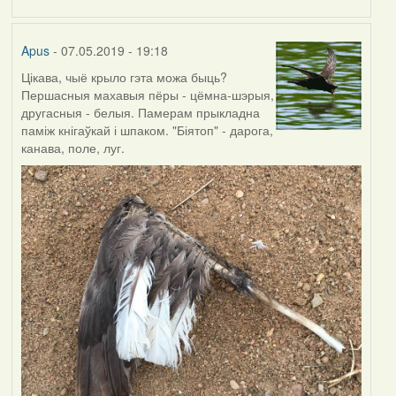
by
Harrier
Apus
- 07.05.2019 - 19:18
Цікава, чыё крыло гэта можа быць?
Першасныя махавыя пёры - цёмна-шэрыя,
другасныя - белыя. Памерам прыкладна
паміж кнігаўкай і шпаком. "Біятоп" - дарога,
канава, поле, луг.