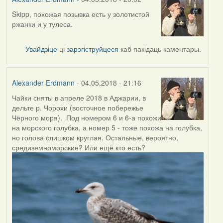
Skipp, похожая позывка есть у золотистой
In
ржанки и у тулеса.
reply
to
by
Увайдзіце
ці
зарэгіструйцеся
каб пакідаць каментары.
Skipp
Alexander Erdmann
- 04.05.2018 - 21:16
Чайки сняты в апреле 2018 в Аджарии, в
дельте р. Чорохи (восточное побережье
Чёрного моря). Под номером 6 и 6-а похожи
на морского голубка, а номер 5 - тоже похожа на голубка,
но голова слишком круглая. Остальные, вероятно,
средиземноморские? Или ещё кто есть?