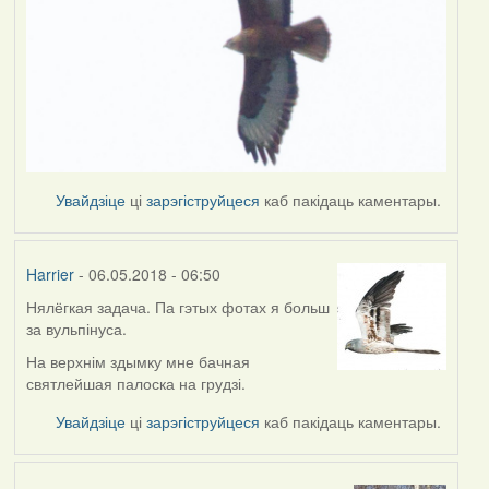
Увайдзіце
ці
зарэгіструйцеся
каб пакідаць каментары.
Harrier
- 06.05.2018 - 06:50
Нялёгкая задача. Па гэтых фотах я больш
за вульпінуса.
На верхнім здымку мне бачная
святлейшая палоска на грудзі.
Увайдзіце
ці
зарэгіструйцеся
каб пакідаць каментары.