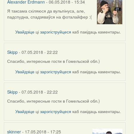
Alexander Erdmann
- 06.05.2018 - 15:34
Я таксама схіляюся да вульпінуса, але,
In
падспудна, спадзяваўся на фоталайфер :(
reply
to
by
Увайдзіце
ці
зарэгіструйцеся
каб пакідаць каментары.
Harrier
Skipp
- 07.05.2018 - 22:22
Спасибо, интересные гости в Гомельской обл.)
In
reply
Увайдзіце
ці
зарэгіструйцеся
каб пакідаць каментары.
to
by
Alexander
Skipp
- 07.05.2018 - 22:22
Erdmann
Спасибо, интересные гости в Гомельской обл.)
In
reply
Увайдзіце
ці
зарэгіструйцеся
каб пакідаць каментары.
to
by
Alexander
skinner
- 17.05.2018 - 17:25
Erdmann