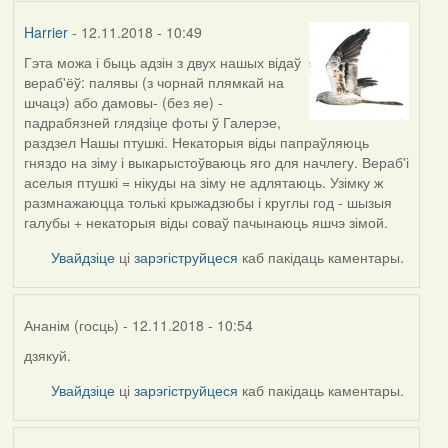
Harrier
- 12.11.2018 - 10:49
Гэта можа і быць адзін з двух нашых відаў
вераб'ёў: палявы (з чорнай плямкай на
шчацэ) або дамовы- (без яе) -
падрабязней глядзіце фоты ў Галерэе,
раздзел Нашы птушкі. Некаторыя віды папраўляюць
гняздо на зіму і выкарыстоўваюць яго для начлегу. Вераб'і
аселыя птушкі = нікуды на зіму не адлятаюць. Узімку ж
размнажаюцца толькі крыжадзюбы і круглы год - шызыя
галубы + некаторыя віды соваў пачынаюць яшчэ зімой.
Увайдзіце
ці
зарэгіструйцеся
каб пакідаць каментары.
Ананім (госць)
- 12.11.2018 - 10:54
дзякуй.
In
reply
Увайдзіце
ці
зарэгіструйцеся
каб пакідаць каментары.
to
by
Harrier