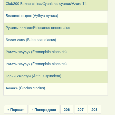
Сlub200 Белая сініца/Cyanistes cyanus/Azure Tit
2
Белавокі нырок (Aythya nyroca)
2
Ружовы пелікан/Pelecanus onocrotalus
2
Белая сава (Bubo scandiacus)
0
Рагаты жаўрук (Eremophila alpestris)
0
Рагаты жаўрук (Eremophila alpestris)
0
Горны свірстун (Anthus spinoleta)
0
Аляпка (Cinclus cinclus)
1
Pagination
First
« Першая
Previous
‹ Папярэдняя
Page
206
Page
207
Page
208
page
page