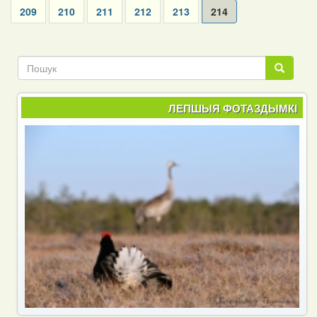
Page
209
Page
210
Page
211
Page
212
Page
213
Current
214
page
Пошук
Пошук
ЛЕПШЫЯ ФОТАЗДЫМКІ