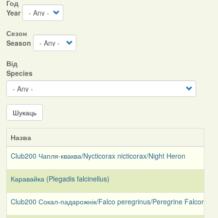
Год
Year
Сезон
Season
Від
Species
Шукаць
Назва
Д
Club200 Чапля-кваква/Nycticorax nicticorax/Night Heron
2
Каравайка (Plegadis falcinellus)
0
Club200 Сокал-падарожнік/Falco peregrinus/Peregrine Falcon
2