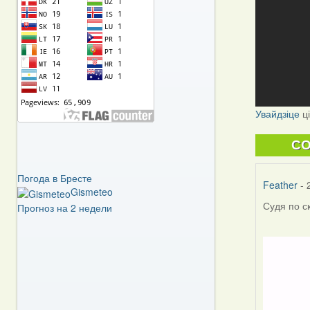
Увайдзіце
ц
C
Погода в Бресте
Feather
- 
Gismeteo
Судя по с
Прогноз на 2 недели