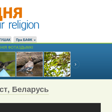
ТУШАК
Пра БАФК
НІЯ ФОТАЗДЫМКІ
эст, Беларусь