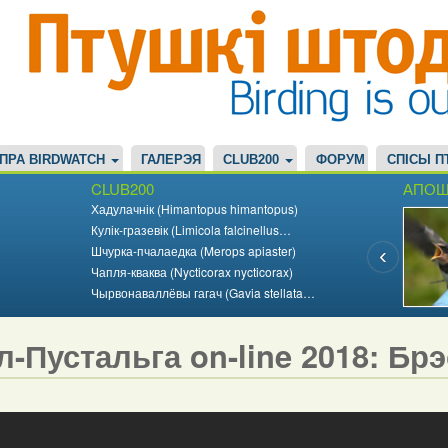
ПРА BIRDWATCH
ГАЛЕРЭЯ
CLUB200
ФОРУМ
СПІСЫ П
CLUB200
АПОШ
Хадулачнік (Himantopus himantopus)
Кулік-гразевік (Limicola falcinellus…
Шчурка-пчалаедка (Merops apiaster)
Чапля-кваква (Nycticorax nycticorax)
Чырвонаваллёвы гагач (Gavia stellata…
л-Пустальга on-line 2018: Бр