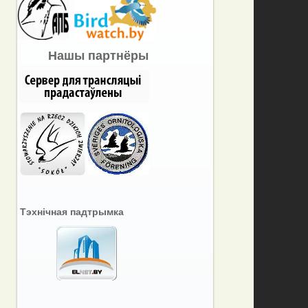
Нашы партнёры
Тэхнічная падтрымка