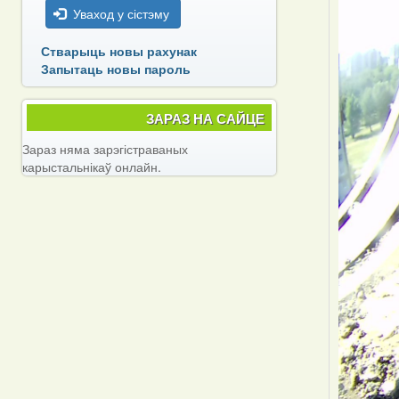
Уваход у сістэму
Стварыць новы рахунак
Запытаць новы пароль
ЗАРАЗ НА САЙЦЕ
Зараз няма зарэгістраваных
карыстальнікаў онлайн.