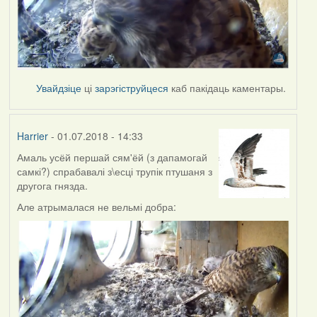
Увайдзіце
ці
зарэгіструйцеся
каб пакідаць каментары.
Harrier
- 01.07.2018 - 14:33
Амаль усёй першай сям'ёй (з дапамогай
самкі?) спрабавалі з\есці трупік птушаня з
другога гнязда.
Але атрымалася не вельмі добра: