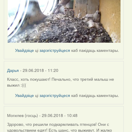
Увайдзіце
ці
зарэгіструйцеся
каб пакідаць каментары.
Дарья
- 29.06.2018 - 11:20
Класс, хоть покушают! Печально, что третий малыш не
выжил :(((
Увайдзіце
ці
зарэгіструйцеся
каб пакідаць каментары.
Могилев (госць)
- 29.06.2018 - 10:48
Здорово, что решили подкармливать птенцов! Они с
удовольствием едят! Есть шанс, что выживут. И жалко