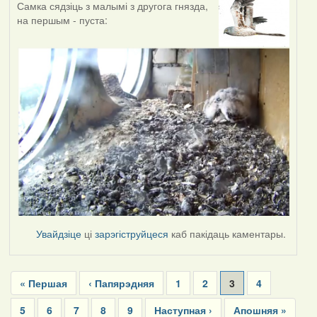
Самка сядзіць з малымі з другога гнязда,
на першым - пуста:
Увайдзіце
ці
зарэгіструйцеся
каб пакідаць каментары.
Pagination
First
« Першая
Previous
‹ Папярэдняя
Page
1
Page
2
Current
3
Page
4
page
page
page
Page
5
Page
6
Page
7
Page
8
Page
9
Next
Наступная ›
Last
Апошняя »