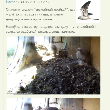
Harrier
- 30.06.2018 - 12:52
Спачатку сядзелі "звычайнай тройкай": два
+ злётак з перашга гнязда, а потым
далучыўся яшчэ адзін злётак.
Напэўна, з-за ветру на адкрытым даху - тут спакойней і
самка са здабычай таксама сюды залятае: