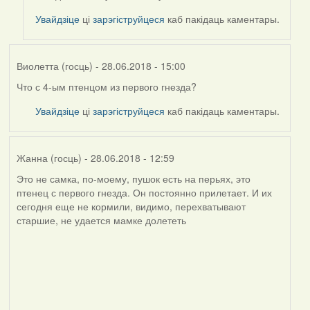
to
by
Увайдзіце
ці
зарэгіструйцеся
каб пакідаць каментары.
Valery
(госць)
Виолетта (госць)
- 28.06.2018 - 15:00
Что с 4-ым птенцом из первого гнезда?
Увайдзіце
ці
зарэгіструйцеся
каб пакідаць каментары.
Жанна (госць)
- 28.06.2018 - 12:59
Это не самка, по-моему, пушок есть на перьях, это
птенец с первого гнезда. Он постоянно прилетает. И их
сегодня еще не кормили, видимо, перехватывают
старшие, не удается мамке долететь