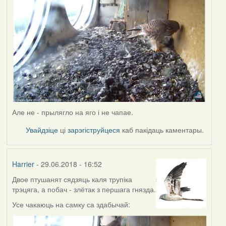
Але не - прылягло на яго і не чапае.
Увайдзіце
ці
зарэгіструйцеся
каб пакідаць каментары.
Harrier
- 29.06.2018 - 16:52
Двое птушанят сядзяць каля трупіка
трэцяга, а побач - злётак з першага гнязда.
Усе чакаюць на самку са здабычай: