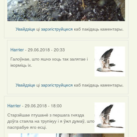
Увайдзіце
ці
зарэгіструйцеся
каб пакідаць каментары.
Harrier
- 29.06.2018 - 20:33
Галоўнае, што яшчэ хоць так залятае і
In
ікорміць іх.
reply
to
by
Увайдзіце
ці
зарэгіструйцеся
каб пакідаць каментары.
Feather
Harrier
- 29.06.2018 - 18:00
Старэйшае птушанё з першага гнязда
доўга стаяла на трупікуу і я ўжл думаў, што
паспрабуе яго есці.