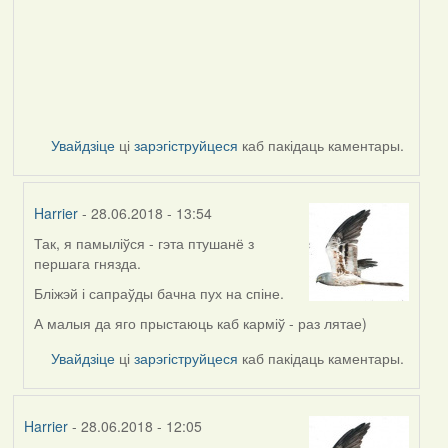
Увайдзіце
ці
зарэгіструйцеся
каб пакідаць каментары.
Harrier
- 28.06.2018 - 13:54
Так, я памыліўся - гэта птушанё з
In
першага гнязда.
reply
to
Бліжэй і сапраўды бачна пух на спіне.
by
А малыя да яго прыстаюць каб карміў - раз лятае)
Жанна
(госць)
Увайдзіце
ці
зарэгіструйцеся
каб пакідаць каментары.
Harrier
- 28.06.2018 - 12:05