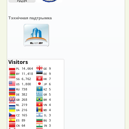
Тэхнічная падтрымка