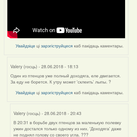
Увайдзіце
ці
зарэгіструйцеся
каб пакідаць каментары.
Valery (госць)
- 28.06.2018 - 18:13
Один из птенцов уже полный доходяга, еле двигается.
In
За еду не борется. К утру может 'склеить' лыпы. ?
reply
to
Увайдзіце
ці
зарэгіструйцеся
каб пакідаць каментары.
by
Feather
Valery (госць)
- 28.06.2018 - 20:43
В 20:31 в борьбе двух птенцов за маленькую полевку
In
ужин достался только одному из них. 'Доходяга' даже
reply
не поднял голову со своего угла. ???