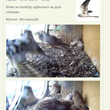
Бітва за палёўку адбылася за долі
секунды.
Малыя- без шанцаў: