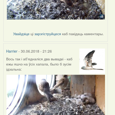
Увайдзіце
ці
зарэгіструйцеся
каб пакідаць каментары.
Harrier
- 30.06.2018 - 21:26
Вось так і аб'ядналіся два вывадкі - каб
ежы яшчэ на ўсіх хапала, было б зусім
ідэальна: