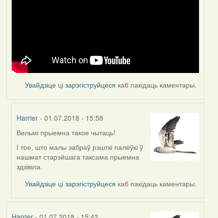
Увайдзіце
ці
зарэгіструйцеся
каб пакідаць каментары.
Harrier
- 01.07.2018 - 15:58
Вельмі прыемна такое чытаць!
In
reply
І тое, што малы забраў рэшткі палёўкі ў
to
нашмат старэйшага таксама прыемна
by
здзівіла.
Feather
Увайдзіце
ці
зарэгіструйцеся
каб пакідаць каментары.
Harrier
- 01.07.2018 - 15:42