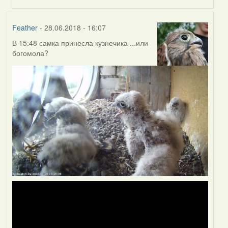
(госць)
Feather
- 28.06.2018 - 16:07
В 15:48 самка принесла кузнечика ...или
богомола?