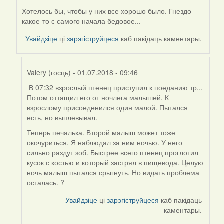
Valery
Хотелось бы, чтобы у них все хорошо было. Гнездо
(госць)
какое-то с самого начала бедовое...
Увайдзіце
ці
зарэгіструйцеся
каб пакідаць каментары.
Valery (госць)
- 01.07.2018 - 09:46
В 07:32 взрослый птенец приступил к поеданию тр...
In
Потом оттащил его от ночлега малышей. К
reply
взрослому присоеденился один малой. Пытался
to
есть, но выплевывал.
by
Дарья
Теперь печалька. Второй малыш может тоже
окочуриться. Я наблюдал за ним ночью. У него
сильно раздут зоб. Быстрее всего птенец проглотил
кусок с костью и который застрял в пищевода. Целую
ночь малыш пытался срыгнуть. Но видать проблема
осталась. ?
Увайдзіце
ці
зарэгіструйцеся
каб пакідаць
каментары.