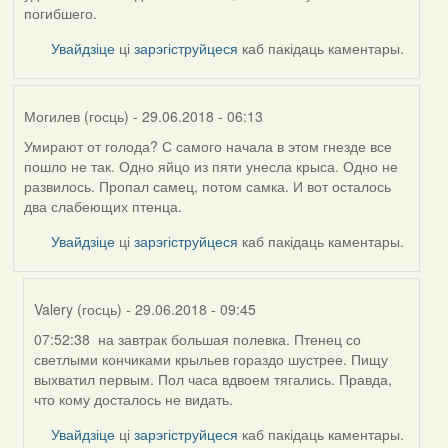
погибшего.
Увайдзіце
ці
зарэгіструйцеся
каб пакідаць каментары.
Могилев (госць)
- 29.06.2018 - 06:13
Умирают от голода? С самого начала в этом гнезде все
пошло не так. Одно яйцо из пяти унесла крыса. Одно не
развилось. Пропал самец, потом самка. И вот осталось
два слабеющих птенца.
Увайдзіце
ці
зарэгіструйцеся
каб пакідаць каментары.
Valery (госць)
- 29.06.2018 - 09:45
07:52:38 на завтрак большая полевка. Птенец со
In
светлыми кончиками крыльев гораздо шустрее. Пищу
reply
выхватил первым. Пол часа вдвоем тягались. Правда,
to
что кому досталось не видать.
by
Могилев
Увайдзіце
ці
зарэгіструйцеся
каб пакідаць каментары.