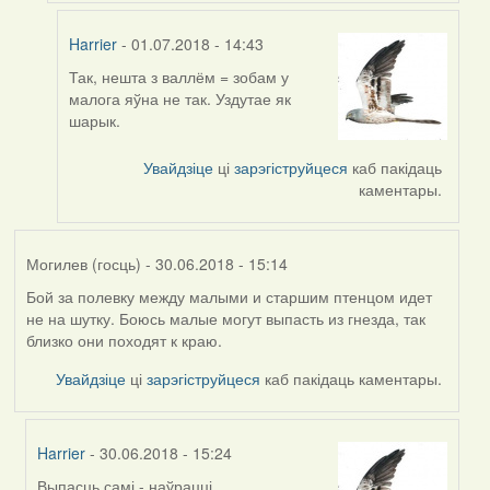
Harrier
- 01.07.2018 - 14:43
Так, нешта з валлём = зобам у
In
малога яўна не так. Уздутае як
reply
шарык.
to
by
Увайдзіце
ці
зарэгіструйцеся
каб пакідаць
Valery
каментары.
(госць)
Могилев (госць)
- 30.06.2018 - 15:14
Бой за полевку между малыми и старшим птенцом идет
не на шутку. Боюсь малые могут выпасть из гнезда, так
близко они походят к краю.
Увайдзіце
ці
зарэгіструйцеся
каб пакідаць каментары.
Harrier
- 30.06.2018 - 15:24
Выпасць самі - наўрацці.