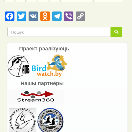
page
page
Facebook
Twitter
VK
Odnoklassniki
Telegram
Viber
Copy
Link
Пошук
Пошук
Праект рэалізуюць
Нашы партнёры