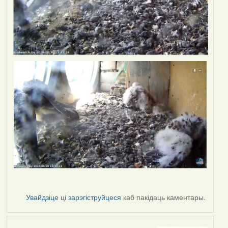
Увайдзіце
ці
зарэгіструйцеся
каб пакідаць каментары.