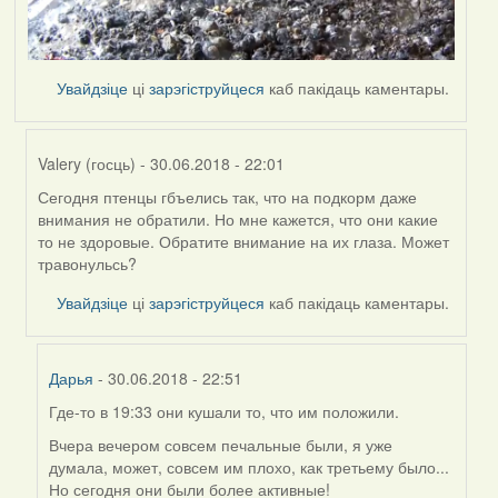
Увайдзіце
ці
зарэгіструйцеся
каб пакідаць каментары.
Valery (госць)
- 30.06.2018 - 22:01
Сегодня птенцы гбъелись так, что на подкорм даже
In
внимания не обратили. Но мне кажется, что они какие
reply
то не здоровые. Обратите внимание на их глаза. Может
to
травонульсь?
by
Harrier
Увайдзіце
ці
зарэгіструйцеся
каб пакідаць каментары.
Дарья
- 30.06.2018 - 22:51
Где-то в 19:33 они кушали то, что им положили.
In
reply
Вчера вечером совсем печальные были, я уже
to
думала, может, совсем им плохо, как третьему было...
by
Но сегодня они были более активные!