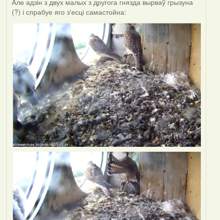
Але адзін з двух малых з другога гнязда вырваў грызуна
(?) і спрабуе яго з'есці самастойна: