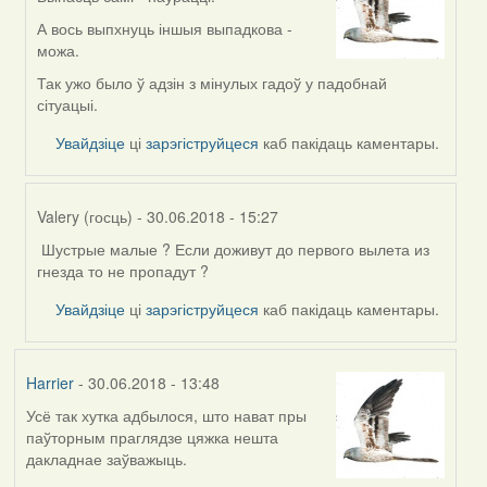
In
reply
А вось выпхнуць іншыя выпадкова -
to
можа.
by
Так ужо было ў адзін з мінулых гадоў у падобнай
Могилев
сітуацыі.
(госць)
Увайдзіце
ці
зарэгіструйцеся
каб пакідаць каментары.
Valery (госць)
- 30.06.2018 - 15:27
Шустрые малые ? Если доживут до первого вылета из
In
гнезда то не пропадут ?
reply
to
Увайдзіце
ці
зарэгіструйцеся
каб пакідаць каментары.
by
Могилев
(госць)
Harrier
- 30.06.2018 - 13:48
Усё так хутка адбылося, што нават пры
паўторным праглядзе цяжка нешта
дакладнае заўважыць.