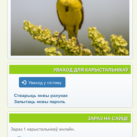
УВАХОД ДЛЯ КАРЫСТАЛЬНІКАЎ
Уваход у сістэму
Стварыць новы рахунак
Запытаць новы пароль
ЗАРАЗ НА САЙЦЕ
Зараз 1 карыстальнікаў анлайн.