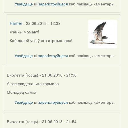
Увайдзіце
ці
зарэгіструйцеся
каб пакідаць каментары.
Harrier
- 22.06.2018 - 12:39
Файны момант!
In
reply
Каб далей усё ў яго атрымалася!
to
by
Увайдзіце
ці
зарэгіструйцеся
каб пакідаць каментары.
Feather
Виолетта (госць)
- 21.06.2018 - 21:56
А все увидела, что кормила
Молодец самка
Увайдзіце
ці
зарэгіструйцеся
каб пакідаць каментары.
Виолетта (госць)
- 21.06.2018 - 21:54