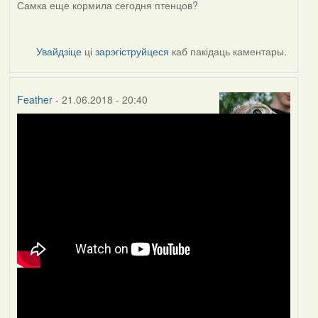
Самка еще кормила сегодня птенцов?
Увайдзіце
ці
зарэгіструйцеся
каб пакідаць каментары.
Feather
- 21.06.2018 - 20:40