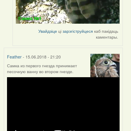
Увайдзіце
ці
зарэгіструйцеся
каб пакідаць
каментары.
Feather
- 15.06.2018 - 21:20
Самка из первого гнезда принимает
песочную ванну во втором гнезде.