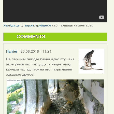
Увайдзіце
ці
зарэгіструйцеся
каб пакідаць каментары.
COMMENTS
Harrier
- 23.06.2018 - 11:24
На першым гняздзе бачна адно птушаня,
якое ўвесь час чысціцца, а недзе з-пад
камеры час ад часу на яго пакрыкванні
адказвае другое: