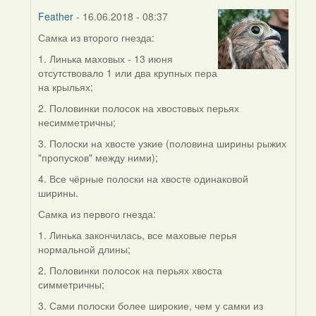
Feather
- 16.06.2018 - 08:37
Самка из второго гнезда:
In
reply
1. Линька маховых - 13 июня
to
отсутствовало 1 или два крупных пера
by
на крыльях;
Виолетта
2. Половинки полосок на хвостовых перьях
(госць)
несимметричны;
3. Полоски на хвосте узкие (половина ширины рыжих
"пропусков" между ними);
4. Все чёрные полоски на хвосте одинаковой
ширины.
Самка из первого гнезда:
1. Линька закончилась, все маховые перья
нормальной длины;
2. Половинки полосок на перьях хвоста
симметричны;
3. Сами полоски более широкие, чем у самки из