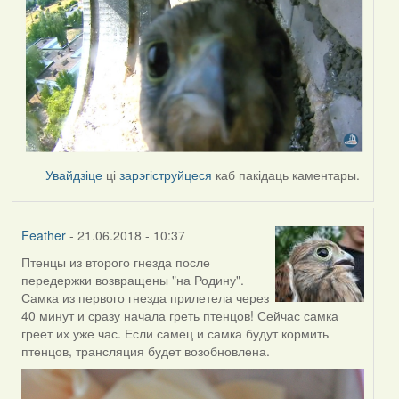
Увайдзіце
ці
зарэгіструйцеся
каб пакідаць каментары.
Feather
- 21.06.2018 - 10:37
Птенцы из второго гнезда после
передержки возвращены "на Родину".
Самка из первого гнезда прилетела через
40 минут и сразу начала греть птенцов! Сейчас самка
греет их уже час. Если самец и самка будут кормить
птенцов, трансляция будет возобновлена.