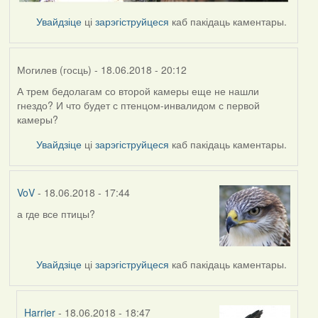
Увайдзіце
ці
зарэгіструйцеся
каб пакідаць каментары.
Могилев (госць)
- 18.06.2018 - 20:12
А трем бедолагам со второй камеры еще не нашли
гнездо? И что будет с птенцом-инвалидом с первой
камеры?
Увайдзіце
ці
зарэгіструйцеся
каб пакідаць каментары.
VoV
- 18.06.2018 - 17:44
а где все птицы?
Увайдзіце
ці
зарэгіструйцеся
каб пакідаць каментары.
Harrier
- 18.06.2018 - 18:47