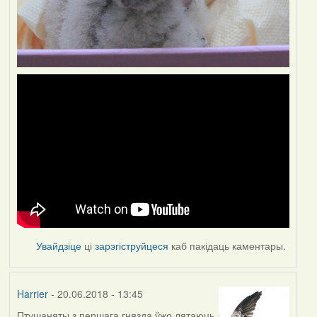
Увайдзіце
ці
зарэгіструйцеся
каб пакідаць каментары.
Harrier
- 20.06.2018 - 13:45
Птушаняты з першага гнязда ўжо лятаюць,