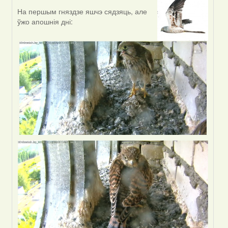
На першым гняздзе яшчэ сядзяць, але
In
ўжо апошнія дні:
reply
to
by
VoV