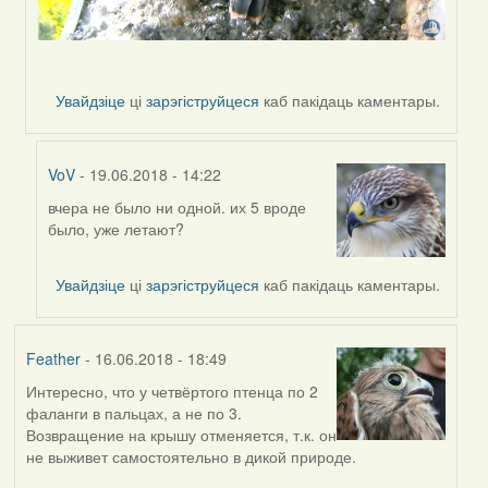
Увайдзіце
ці
зарэгіструйцеся
каб пакідаць каментары.
VoV
- 19.06.2018 - 14:22
вчера не было ни одной. их 5 вроде
In
было, уже летают?
reply
to
by
Увайдзіце
ці
зарэгіструйцеся
каб пакідаць каментары.
Harrier
Feather
- 16.06.2018 - 18:49
Интересно, что у четвёртого птенца по 2
фаланги в пальцах, а не по 3.
Возвращение на крышу отменяется, т.к. он
не выживет самостоятельно в дикой природе.