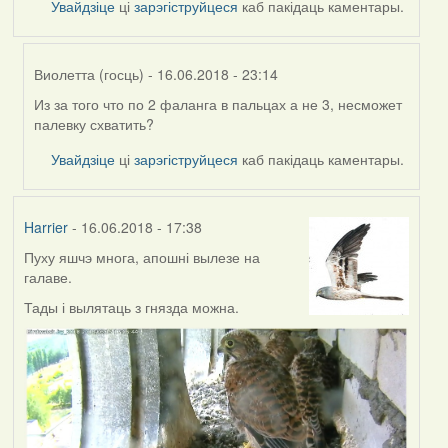
Увайдзіце
ці
зарэгіструйцеся
каб пакідаць каментары.
Виолетта (госць)
- 16.06.2018 - 23:14
Из за того что по 2 фаланга в пальцах а не 3, несможет
In
палевку схватить?
reply
to
Увайдзіце
ці
зарэгіструйцеся
каб пакідаць каментары.
by
Feather
Harrier
- 16.06.2018 - 17:38
Пуху яшчэ многа, апошні вылезе на
галаве.
Тады і вылятаць з гнязда можна.