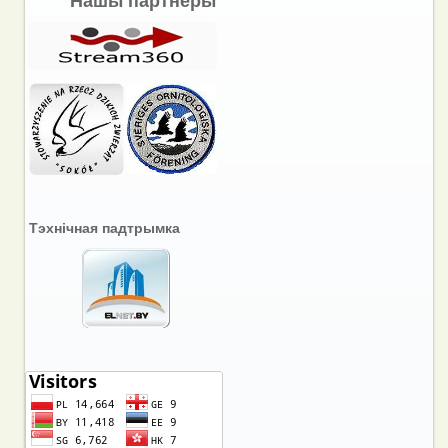
Нашы партнёры
Тэхнічная падтрымка