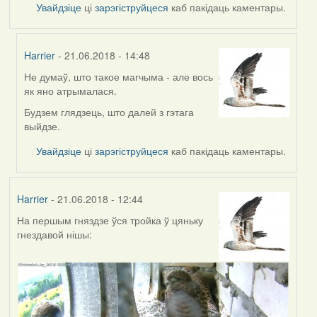
Увайдзіце
ці
зарэгіструйцеся
каб пакідаць каментары.
Harrier
- 21.06.2018 - 14:48
Не думаў, што такое магчыма - але вось
In
як яно атрымалася.
reply
to
Будзем глядзець, што далей з гэтага
by
выйдзе.
Feather
Увайдзіце
ці
зарэгіструйцеся
каб пакідаць каментары.
Harrier
- 21.06.2018 - 12:44
На першым гняздзе ўся тройка ў цяньку
гнездавой нішы: