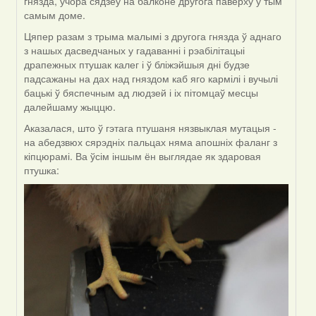
гнязда, учора сядзеў на балконе другога паверху ў тым
самым доме.
Цяпер разам з трыма малымі з другога гнязда ў аднаго
з нашых дасведчаных у гадаванні і рэабілітацыі
драпежных птушак калег і ў бліжэйшыя дні будзе
падсажаны на дах над гняздом каб яго кармілі і вучылі
бацькі ў бяспечным ад людзей і іх пітомцаў месцы
далейшаму жыццю.
Аказалася, што ў гэтага птушаня нязвыклая мутацыя -
на абедзвюх сярэдніх пальцах няма апошніх фаланг з
кіпцюрамі. Ва ўсім іншым ён выглядае як здаровая
птушка: