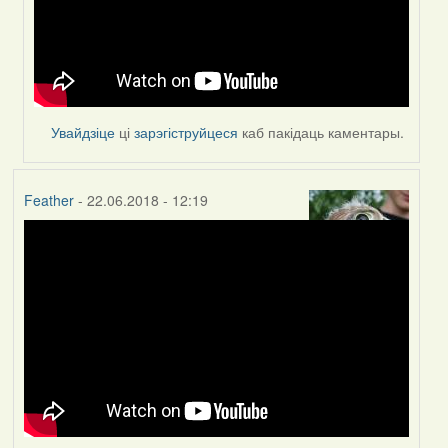
(госць)
Увайдзіце
ці
зарэгіструйцеся
каб пакідаць каментары.
Feather
- 22.06.2018 - 12:19