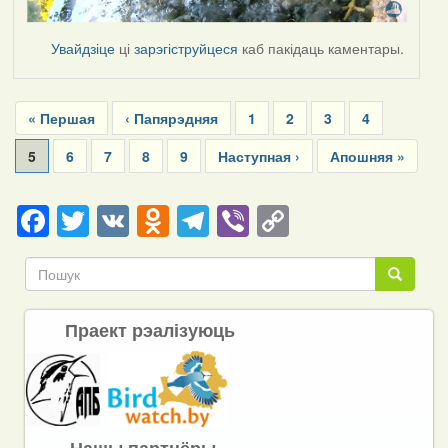
Увайдзіце
ці
зарэгіструйцеся
каб пакідаць каментары.
Pagination
First
« Першая
Previous
‹ Папярэдняя
Page
1
Page
2
Page
3
Page
4
page
page
Current
5
Page
6
Page
7
Page
8
Page
9
Next
Наступная ›
Last
Апошняя »
page
page
page
Facebook
Twitter
VK
Odnoklassniki
Telegram
Viber
Copy
Link
Пошук
Пошук
Праект рэалізуюць