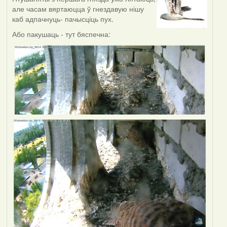
але часам вяртаюцца ў гнездавую нішу
каб адпачнуць- пачысціць пух.
Або пакушаць - тут бяспечна: