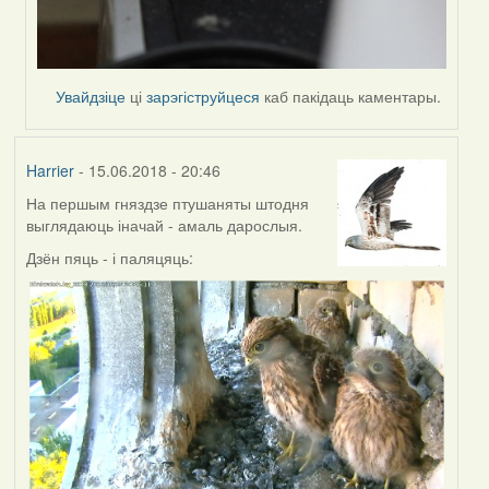
Увайдзіце
ці
зарэгіструйцеся
каб пакідаць каментары.
Harrier
- 15.06.2018 - 20:46
На першым гняздзе птушаняты штодня
выглядаюць іначай - амаль дарослыя.
Дзён пяць - і паляцяць: