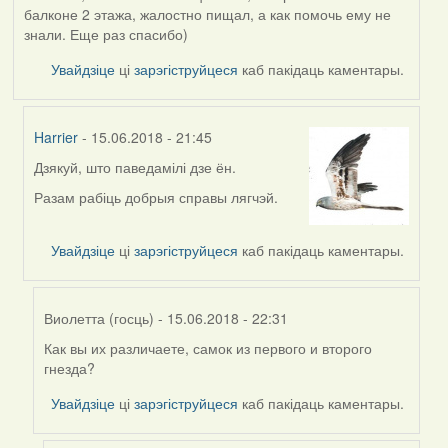
балконе 2 этажа, жалостно пищал, а как помочь ему не
знали. Еще раз спасибо)
Увайдзіце
ці
зарэгіструйцеся
каб пакідаць каментары.
Harrier
- 15.06.2018 - 21:45
Дзякуй, што паведамілі дзе ён.
In
reply
Разам рабіць добрыя справы лягчэй.
to
by
Увайдзіце
ці
зарэгіструйцеся
каб пакідаць каментары.
Olga
(госць)
Виолетта (госць)
- 15.06.2018 - 22:31
Как вы их различаете, самок из первого и второго
In
гнезда?
reply
to
Увайдзіце
ці
зарэгіструйцеся
каб пакідаць каментары.
by
Harrier