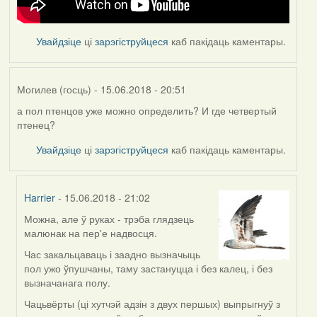
Увайдзіце
ці
зарэгіструйцеся
каб пакідаць каментары.
Могилев (госць)
- 15.06.2018 - 20:51
а пол птенцов уже можно определить? И где четвертый
птенец?
Увайдзіце
ці
зарэгіструйцеся
каб пакідаць каментары.
Harrier
- 15.06.2018 - 21:02
Можна, але ў руках - трэба глядзець
In
малюнак на пер'е надвосця.
reply
to
Час закальцаваць і заадно вызначыць
by
пол ужо ўпушчаны, таму застануцца і без калец, і без
Могилев
вызначанага полу.
(госць)
Чацьвёрты (ці хутчэй адзін з двух першых) выпрыгнуў з