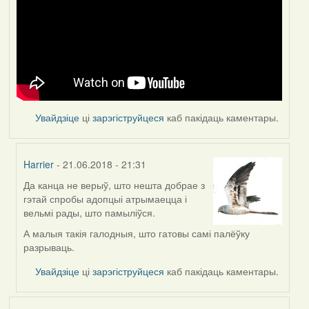
Увайдзіце
ці
зарэгіструйцеся
каб пакідаць каментары.
Harrier
- 21.06.2018 - 21:31
Да канца не верыў, што нешта добрае з
In
гэтай спробы адопцыі атрымаецца і
reply
вельмі рады, што памыліўся.
to
by
А малыя такія галодныя, што гатовы самі палёўку
Feather
разрываць.
Увайдзіце
ці
зарэгіструйцеся
каб пакідаць каментары.