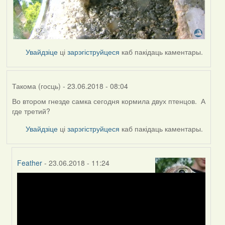
Увайдзіце
ці
зарэгіструйцеся
каб пакідаць каментары.
Такома (госць)
- 23.06.2018 - 08:04
Во втором гнезде самка сегодня кормила двух птенцов. А
где третий?
Увайдзіце
ці
зарэгіструйцеся
каб пакідаць каментары.
Feather
- 23.06.2018 - 11:24
In
reply
to
by
Такома