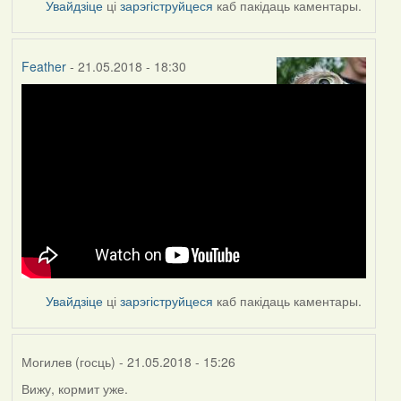
Увайдзіце
ці
зарэгіструйцеся
каб пакідаць каментары.
Feather
- 21.05.2018 - 18:30
Увайдзіце
ці
зарэгіструйцеся
каб пакідаць каментары.
Могилев (госць)
- 21.05.2018 - 15:26
Вижу, кормит уже.