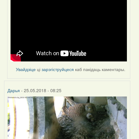
(госць)
Увайдзіце
ці
зарэгіструйцеся
каб пакідаць каментары.
Дарья
- 25.05.2018 - 08:25