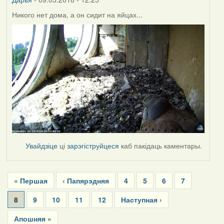
Никого нет дома, а он сидит на яйцах...
Увайдзіце
ці
зарэгіструйцеся
каб пакідаць каментары.
Pagination
First
« Першая
Previous
‹ Папярэдняя
Page
4
Page
5
Page
6
Page
7
page
page
Current
8
Page
9
Page
10
Page
11
Page
12
Next
Наступная ›
page
page
Last
Апошняя »