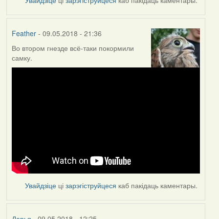
Feather
- 09.05.2018 - 21:36
Во втором гнезде всё-таки покормили
самку.
Увайдзіце
ці
зарэгіструйцеся
каб пакідаць каментары.
Дарья
- 09.05.2018 - 12:25