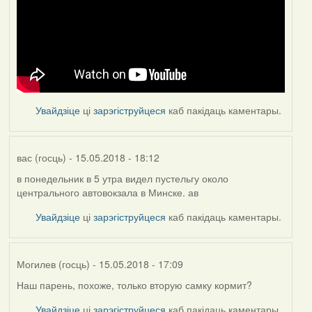
Увайдзіце
ці
зарэгіструйцеся
каб пакідаць каментары.
вас (госць)
- 15.05.2018 - 18:12
в понедельник в 5 утра видел пустельгу около
центрального автовокзала в Минске. ав
Увайдзіце
ці
зарэгіструйцеся
каб пакідаць каментары.
Могилев (госць)
- 15.05.2018 - 17:09
Наш парень, похоже, только вторую самку кормит?
Увайдзіце
ці
зарэгіструйцеся
каб пакідаць каментары.