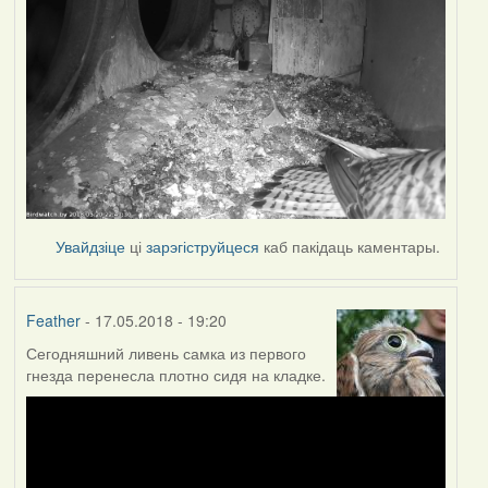
Увайдзіце
ці
зарэгіструйцеся
каб пакідаць каментары.
Feather
- 17.05.2018 - 19:20
Сегодняшний ливень самка из первого
гнезда перенесла плотно сидя на кладке.