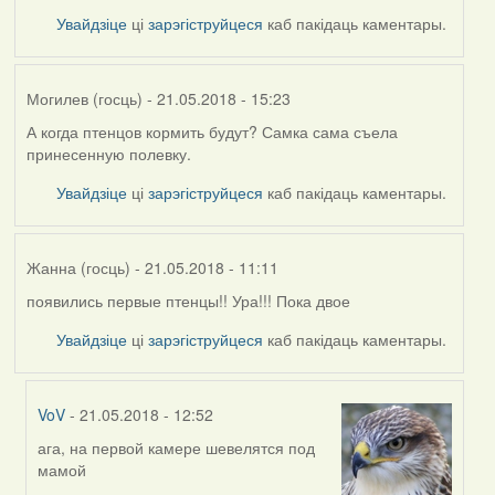
Увайдзіце
ці
зарэгіструйцеся
каб пакідаць каментары.
Могилев (госць)
- 21.05.2018 - 15:23
А когда птенцов кормить будут? Самка сама съела
принесенную полевку.
Увайдзіце
ці
зарэгіструйцеся
каб пакідаць каментары.
Жанна (госць)
- 21.05.2018 - 11:11
появились первые птенцы!! Ура!!! Пока двое
Увайдзіце
ці
зарэгіструйцеся
каб пакідаць каментары.
VoV
- 21.05.2018 - 12:52
ага, на первой камере шевелятся под
In
мамой
reply