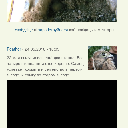
Увайдзіце
ці
зарэгіструйцеся
каб пакідаць каментары.
Feather
- 24.05.2018 - 10:09
22 мая вылупились ещё два птенца. Все
четыре птенца питаются хорошо. Самец
успевает кормить и семейство в первом
гнезде, и самку во втором гнезде.