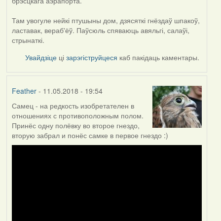
брэсцкага аэрапорта.
Там увогуле нейкі птушыны дом, дзясяткі гнёздаў шпакоў,
ластавак, вераб'ёў. Паўсюль спяваюць авяльгі, салаўі,
стрынаткі.
Увайдзіце
ці
зарэгіструйцеся
каб пакідаць каментары.
Feather
- 11.05.2018 - 19:54
Самец - на редкость изобретателен в
отношениях с противоположным полом.
Принёс одну полёвку во второе гнездо,
вторую забрал и понёс самке в первое гнездо :)