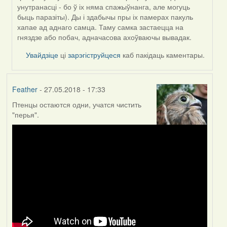
унутранасці - бо ў іх няма спажыўнанга, але могуць
быць паразіты). Ды і здабычы пры іх памерах пакуль
хапае ад аднаго самца. Таму самка застаецца на
гняздзе або побач, адначасова ахоўваючы вывадак.
Увайдзіце
ці
зарэгіструйцеся
каб пакідаць каментары.
Feather
- 27.05.2018 - 17:33
Птенцы остаются одни, учатся чистить
"перья".