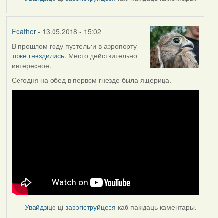
Feather
- 13.05.2018 - 15:02
В прошлом году пустельги в аэропорту
тоже гнездились
. Место действительно
интересное.
Сегодня на обед в первом гнезде была ящерица.
Увайдзіце
ці
зарэгіструйцеся
каб пакідаць каментары.