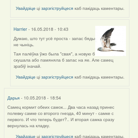
(госць)
Увайдзіце
ці
зарэгіструйцеся
каб пакідаць каментары.
Harrier
- 16.05.2018 - 10:43
Думаю, што тут усё проста - запас бяды
In
не чыніць.
reply
to
Тая палёўка ўжо была "свая", а новую б
by
скушала або памяняла б запас на яе. Але самец
вас
зрабіў іначай.
(госць)
Увайдзіце
ці
зарэгіструйцеся
каб пакідаць каментары.
Дарья
- 10.05.2018 - 18:54
Самец кормит обеих самок... Два часа назад принес
полевку самке со второго гнезда, 40 минут - самке с
первого. И что теперь будет?.. И вторая самка сразу
вернулась на кладку.
Увайдзіце
ці
зарэгіструйцеся
каб пакідаць каментары.