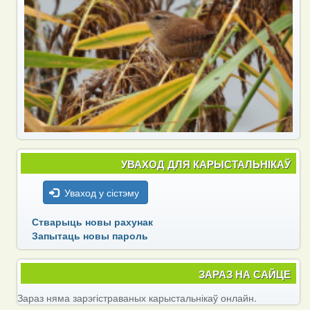
УВАХОД ДЛЯ КАРЫСТАЛЬНІКАЎ
Уваход у сістэму
Стварыць новы рахунак
Запытаць новы пароль
ЗАРАЗ НА САЙЦЕ
Зараз няма зарэгістраваных карыстальнікаў онлайн.