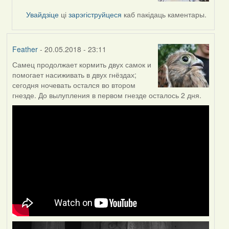
to
by
Увайдзіце
ці
зарэгіструйцеся
каб пакідаць каментары.
Жанна
(госць)
Feather
- 20.05.2018 - 23:11
Самец продолжает кормить двух самок и
помогает насиживать в двух гнёздах;
сегодня ночевать остался во втором
гнезде. До вылупления в первом гнезде осталось 2 дня.