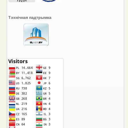
Тэхнічная падтрымка