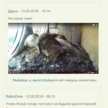
Дарья
- 13.05.2018 - 15:14
На втром тоже!
In
reply
to
by
Feather
Увайдзіце
ці
зарэгіструйцеся
каб пакідаць каментары.
RobinZone
- 12.05.2018 - 08:13
Учора бачыў гняздо пустальгі на будынку дыспетчарскай