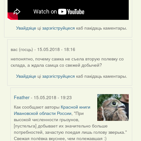
Увайдзіце
ці
зарэгіструйцеся
каб пакідаць каментары.
вас (госць)
- 15.05.2018 - 18:16
непонятно, почему самка не съела вторую полевку со
In
склада, а ждала самца со свежей добычей?
reply
to
Увайдзіце
ці
зарэгіструйцеся
каб пакідаць каментары.
by
Feather
Feather
- 15.05.2018 - 19:23
Как сообщают авторы
Красной книги
In
Ивановской области России
, "При
reply
высокой численности грызунов,
to
[пустельга] добывает их значительно больше
by
потребностей, зачастую поедая лишь голову зверька."
вас
Свежая полёвка вкуснее, чем полежавшая :)