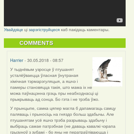
Увайдзіце
ці
зарэгіструйцеся
каб пакідаць каментары.
COMMENTS
Harrier
- 30.05.2018 - 08:57
У тыднёвым узросце ў птушанят
In
усталёўваецца ўласная ўнутраная
reply
хімічная тэрмарэгуляцыя, а яшчэ і
to
памеры становяцца такія, што мама іх не
by
можа паўнацэнна грэць пры неабходнасці ці
Могилев
прыкрываць ад сонца. Бо гэта і не трэба ўжо.
(госць)
У прынцыпе, самка цяпер магла б дапамагаць самцу
паляваць і прыносіць на гняздо больш здабычы. Але
птушанятам усё яшчэ трэба разрываць здабычу і
выбіраць самае патрэбнае (не даваць кавалкі чэрапа
грызуноў з зубамі - бо яны не ператраўліваюцца і