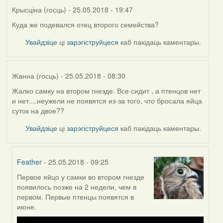
Крысціна (госць)
- 25.05.2018 - 19:47
Куда же подевался отец второго семейства?
Увайдзіце
ці
зарэгіструйцеся
каб пакідаць каментары.
Жанна (госць)
- 25.05.2018 - 08:30
Жалко самку на втором гнезде. Все сидит , а птенцов нет
и нет....неужели не появятся из-за того, что бросала яйца
суток на двое??
Увайдзіце
ці
зарэгіструйцеся
каб пакідаць каментары.
Feather
- 25.05.2018 - 09:25
Первое яйцо у самки во втором гнезде
In
появилось позже на 2 недели, чем в
reply
первом. Первые птенцы появятся в
to
июне.
by
Жанна