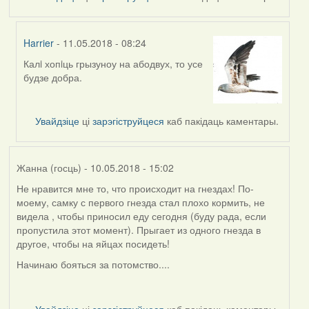
Harrier
- 11.05.2018 - 08:24
Калi хопiць грызуноу на абодвух, то усе
In
будзе добра.
reply
to
by
Увайдзіце
ці
зарэгіструйцеся
каб пакідаць каментары.
Дарья
Жанна (госць)
- 10.05.2018 - 15:02
Не нравится мне то, что происходит на гнездах! По-
моему, самку с первого гнезда стал плохо кормить, не
видела , чтобы приносил еду сегодня (буду рада, если
пропустила этот момент). Прыгает из одного гнезда в
другое, чтобы на яйцах посидеть!
Начинаю бояться за потомство....
Увайдзіце
ці
зарэгіструйцеся
каб пакідаць каментары.