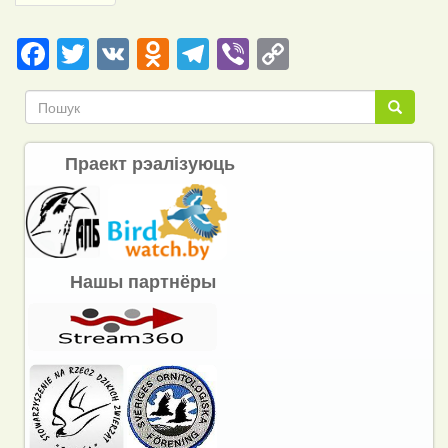
page
Facebook
Twitter
VK
Odnoklassniki
Telegram
Viber
Copy
Link
Пошук
Пошук
Праект рэалізуюць
Нашы партнёры