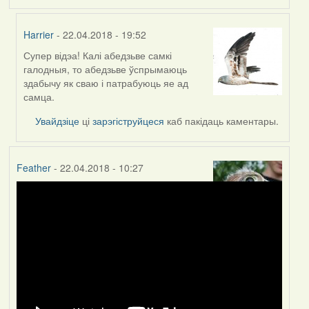
Harrier
- 22.04.2018 - 19:52
Супер відэа! Калі абедзьве самкі
In
галодныя, то абедзьве ўспрымаюць
reply
здабычу як сваю і патрабуюць яе ад
to
самца.
by
Feather
Увайдзіце
ці
зарэгіструйцеся
каб пакідаць каментары.
Feather
- 22.04.2018 - 10:27