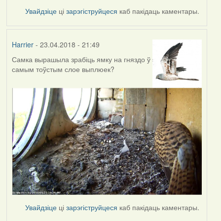
Увайдзіце
ці
зарэгіструйцеся
каб пакідаць каментары.
Harrier
- 23.04.2018 - 21:49
Самка вырашыла зрабіць ямку на гняздо ў
самым тоўстым слое выплюек?
Увайдзіце
ці
зарэгіструйцеся
каб пакідаць каментары.