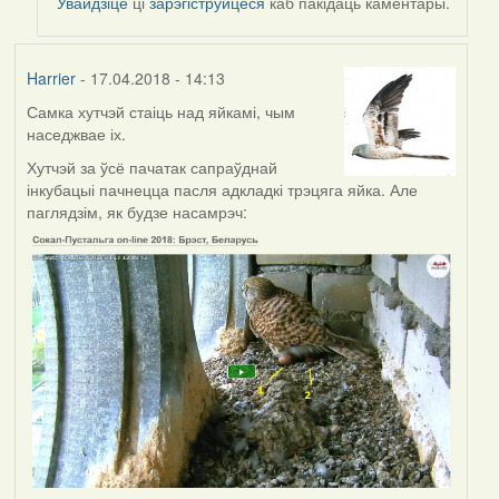
Увайдзіце
ці
зарэгіструйцеся
каб пакідаць каментары.
Harrier
- 17.04.2018 - 14:13
Самка хутчэй стаіць над яйкамі, чым
наседжвае іх.
Хутчэй за ўсё пачатак сапраўднай
інкубацыі пачнецца пасля адкладкі трэцяга яйка. Але
паглядзім, як будзе насамрэч: