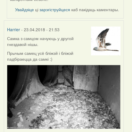
Увайдзіце
ці
зарэгіструйцеся
каб пакідаць каментары.
Harrier
- 23.04.2018 - 21:53
Самка з самцом начуюць у другой
гнездавой нішы.
Прычым самец усё бліжэй і бліжэй
падбіраецца да самкі :)