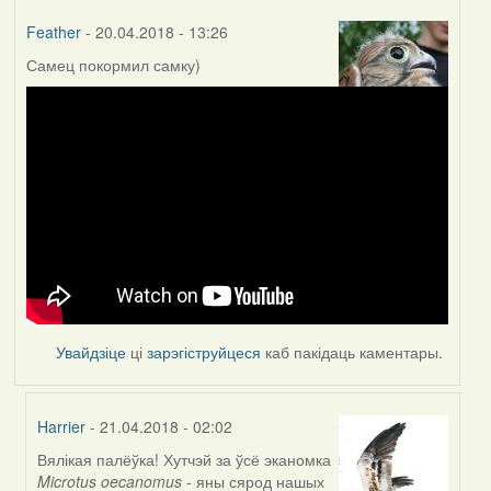
Feather
- 20.04.2018 - 13:26
Самец покормил самку)
Увайдзіце
ці
зарэгіструйцеся
каб пакідаць каментары.
Harrier
- 21.04.2018 - 02:02
Вялікая палёўка! Хутчэй за ўсё эканомка
In
Microtus oecanomus
- яны сярод нашых