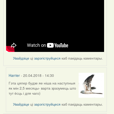
Увайдзіце
ці
зарэгіструйцеся
каб пакідаць каментары.
Harrier
- 20.04.2018 - 14:30
Гэта цяпер будзе яе ніша на наступныя
In
як мін 2,5 месяцы- варта зразумець што
reply
тут ёсць і для чаго)
to
by
Увайдзіце
ці
зарэгіструйцеся
каб пакідаць каментары.
Feather