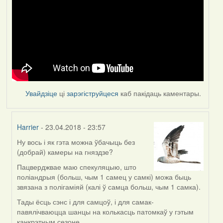
Увайдзіце
ці
зарэгіструйцеся
каб пакідаць каментары.
Harrier
- 23.04.2018 - 23:57
Ну вось і як гэта можна ўбачыць без
In
(добрай) камеры на гняздзе?
reply
to
Пацверджвае маю спекуляцыю, што
by
поліандрыя (больш, чым 1 самец у самкі) можа быць
Feather
звязана з полігаміяй (калі ў самца больш, чым 1 самка).
Тады ёсць сэнс і для самцоў, і для самак-
павялічваюцца шанцы на колькасць патомкаў у гэтым
канкрэтным сезоне.