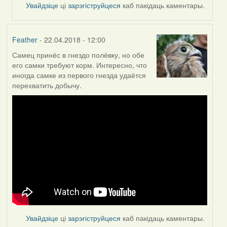
Увайдзіце
ці
зарэгіструйцеся
каб пакідаць каментары.
Feather
- 22.04.2018 - 12:00
Самец принёс в гнездо полёвку, но обе
его самки требуют корм. Интересно, что
иногда самке из первого гнезда удаётся
перехватить добычу.
Увайдзіце
ці
зарэгіструйцеся
каб пакідаць каментары.