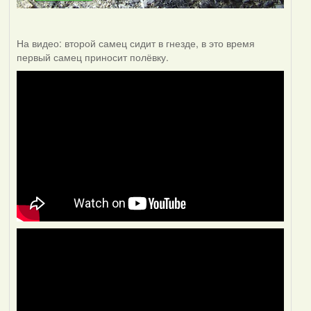
На видео: второй самец сидит в гнезде, в это время
первый самец приносит полёвку.