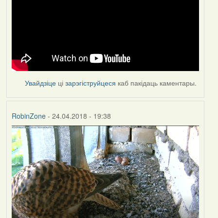
Увайдзіце
ці
зарэгіструйцеся
каб пакідаць каментары.
RobinZone
- 24.04.2018 - 19:38