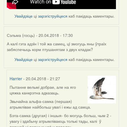
Увайдзіце
ці
зарэгіструйцеся
каб пакідаць каментары.
Сэльма (госць)
- 20.04.2018 - 17:30
А калi гэта адзiн i той жа самец, цi змогуць яны ўтраiх
забяспечыць корм птушанятам з двух кладак?
Увайдзіце
ці
зарэгіструйцеся
каб пакідаць каментары.
Harrier
- 20.04.2018 - 21:27
Пытанне вельмі добрае, але на яго
In
цяжка канкрэтна адказаць.
reply
to
Звычайна альфа-самка (першая)
by
атрымлівае найбольш увагі і ежы ад самца.
Сэльма
Бэта-самка (другая) і іншыя- бо могуць больш, чым 2 -
(госць)
увагу і здабычу атрымліваюць толькі тады, калі ў
першай ці першых усё у парадку.