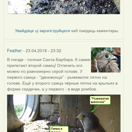
Увайдзіце
ці
зарэгіструйцеся
каб пакідаць каментары.
Feather
- 23.04.2018 - 23:32
В гнезде - полная Санта-Барбара. К самке
прилетает второй самец! Отличить его
можно по равномерно серой голове. У
первого самца - "двоежонца" - рыжеватое пятно на
голове. Ещё у второго самца чёрные пятна на крыльях в
форме сердечек, а у первого - в виде ромбов.