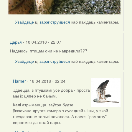
Увайдзіце
ці
зарэгіструйцеся
каб пакідаць каментары.
Дарья
- 18.04.2018 - 22:07
Надеюсь, птицам они не навредили???
In
reply
Увайдзіце
ці
зарэгіструйцеся
каб пакідаць каментары.
to
by
Harrier
Harrier
- 18.04.2018 - 22:24
Здаецца, з птушкамі ўсё добра - проста
In
мы іх цяпер не бачым.
reply
to
Калі атрымаецца, заўтра будзе
by
ўключана другая камера з суседняй нішы, у якой
Дарья
гнездаванне толькі пачалося. А пасля "рэмонту"
вернемся да гэтай пары.