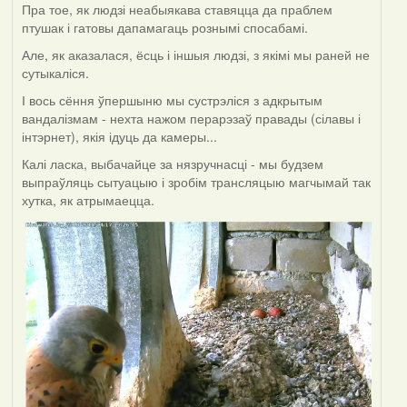
Пра тое, як людзі неабыякава ставяцца да праблем
птушак і гатовы дапамагаць рознымі спосабамі.
Але, як аказалася, ёсць і іншыя людзі, з якімі мы раней не
сутыкаліся.
І вось сёння ўпершыню мы сустрэліся з адкрытым
вандалізмам - нехта нажом перарэзаў правады (сілавы і
інтэрнет), якія ідуць да камеры...
Калі ласка, выбачайце за нязручнасці - мы будзем
выпраўляць сытуацыю і зробім трансляцыю магчымай так
хутка, як атрымаецца.