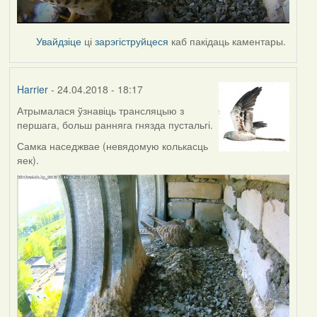
Увайдзіце
ці
зарэгіструйцеся
каб пакідаць каментары.
Harrier
- 24.04.2018 - 18:17
Атрымалася ўзнавіць трансляцыю з
першага, больш ранняга гнязда пустальгі.
Самка наседжвае (невядомую колькасць
яек).