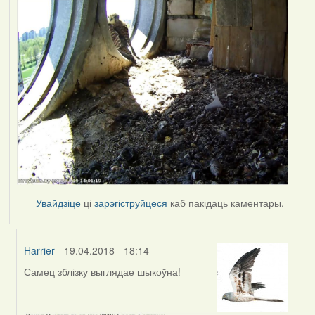
Увайдзіце
ці
зарэгіструйцеся
каб пакідаць каментары.
Harrier
- 19.04.2018 - 18:14
Самец зблізку выглядае шыкоўна!
In
reply
to