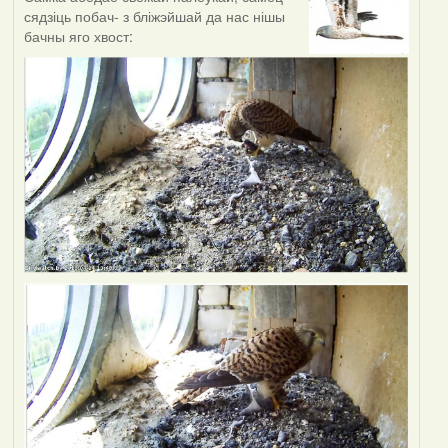
сядзіць побач- з бліжэйшай да нас нішы
бачны яго хвост: