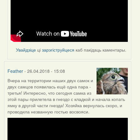
Увайдзіце
ці
зарэгіструйцеся
каб пакідаць каментары.
Feather
- 26.04.2018 - 15:08
Вчера на территории наших двух самок и
двух самцов появилась ещё одна пара -
третья! Интересно, что сегодня самка из
этой пары прилетела в гнездо с кладкой и начала копать
ямку в другой части гнезда! Хозяйка вернулась скоро, и
проводила незванную гостью восвояси.