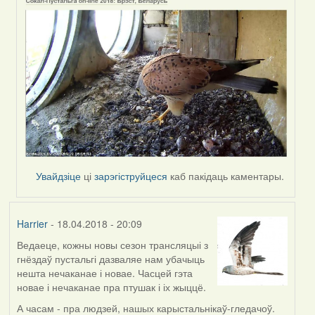
by
Harrier
Увайдзіце
ці
зарэгіструйцеся
каб пакідаць каментары.
Harrier
- 18.04.2018 - 20:09
Ведаеце, кожны новы сезон трансляцыі з
гнёздаў пустальгі дазваляе нам убачыць
нешта нечаканае і новае. Часцей гэта
новае і нечаканае пра птушак і іх жыццё.
А часам - пра людзей, нашых карыстальнікаў-гледачоў.