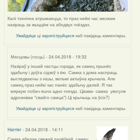
Калі тэхнічна атрымаецца, то праз нейкі час зможам
назіраць за жыццём на абодвух гнёздах.
Увайдзіце
ці
зарэгіструйцеся
каб пакідаць каментары.
Мясцовы (госць)
- 24.04.2018 - 19:32
Назіраў у іншай частцы горада, як самец прынёс
In
здабычу і доўга сідзеў з ёю. Самка з дома наспраць
reply
выглядваючы з нішы, вельмі актыўна крычала. Але
to
самец праз нейкі час панёс здабычу далей. Я так
by
мяркую побач яшчэ адно гняздо. Цікава- самка увогуле
Harrier
адрознівае "свайго самца") Ці крычыць на ўсіх?)
Увайдзіце
ці
зарэгіструйцеся
каб пакідаць каментары.
Harrier
- 24.04.2018 - 14:11
Самка абедае свежай палёўкай, самец