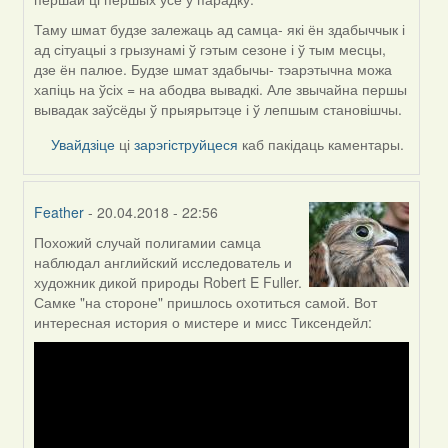
Таму шмат будзе залежаць ад самца- які ён здабыччык і
ад сітуацыі з грызунамі ў гэтым сезоне і ў тым месцы,
дзе ён палюе. Будзе шмат здабычы- тэарэтычна можа
хапіць на ўсіх = на абодва вывадкі. Але звычайна першы
вывадак заўсёды ў прыярытэце і ў лепшым становішчы.
Увайдзіце
ці
зарэгіструйцеся
каб пакідаць каментары.
Feather
- 20.04.2018 - 22:56
Похожий случай полигамии самца
In
наблюдал английский исследователь и
reply
художник дикой природы Robert E Fuller.
to
Самке "на стороне" пришлось охотиться самой. Вот
by
интересная история о мистере и мисс Тиксендейл:
Сэльма
(госць)