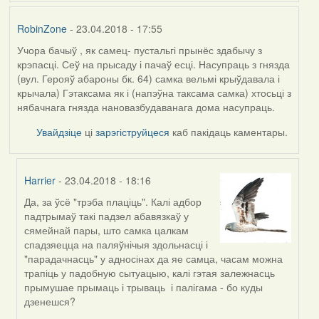
RobinZone
- 23.04.2018 - 17:55
Учора бачыў , як самец- пустальгі прынёс здабычу з
крэпасці. Сеў на прысаду і пачаў есці. Насупраць з гнязда
(вул. Герояў абароны бк. 64) самка вельмі крыўдавала і
крычала) Гэтаксама як і (напэўна таксама самка) хтосьці з
нябачнага гнязда нановазбудаванага дома насупраць.
Увайдзіце
ці
зарэгіструйцеся
каб пакідаць каментары.
Harrier
- 23.04.2018 - 18:16
Да, за ўсё "трэба плаціць". Калі адбор
In
падтрымаў такі падзел абавязкаў у
reply
сямейнай пары, што самка цалкам
to
спадзяецца на паляўнічыя здольнасці і
by
"парадачнасць" у адносінах да яе самца, часам можна
RobinZone
трапіць у падобную сытуацыю, калі гэтая залежнасць
прымушае прымаць і трываць і палігама - бо куды
дзенешся?