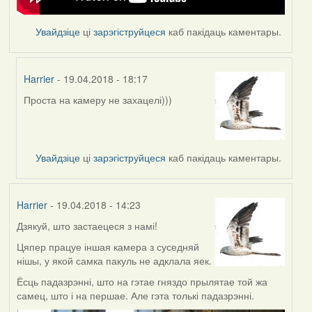
Увайдзіце
ці
зарэгіструйцеся
каб пакідаць каментары.
Harrier
- 19.04.2018 - 18:17
Проста на камеру не захацелі)))
In
reply
to
by
Увайдзіце
ці
зарэгіструйцеся
каб пакідаць каментары.
Feather
Harrier
- 19.04.2018 - 14:23
Дзякуй, што застаецеся з намі!
Цяпер працуе іншая камера з суседняй
нішы, у якой самка пакуль не адклала яек.
Ёсць падазрэнні, што на гэтае гняздо прылятае той жа
самец, што і на першае. Але гэта толькі падазрэнні.