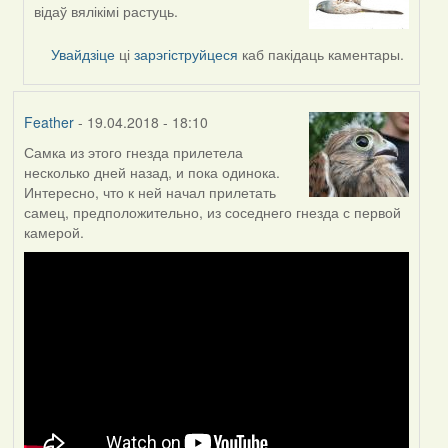
reply
відаў вялікімі растуць.
to
by
Увайдзіце
ці
зарэгіструйцеся
каб пакідаць каментары.
Feather
Feather
- 19.04.2018 - 18:10
Самка из этого гнезда прилетела
несколько дней назад, и пока одинока.
Интересно, что к ней начал прилетать
самец, предположительно, из соседнего гнезда с первой
камерой.