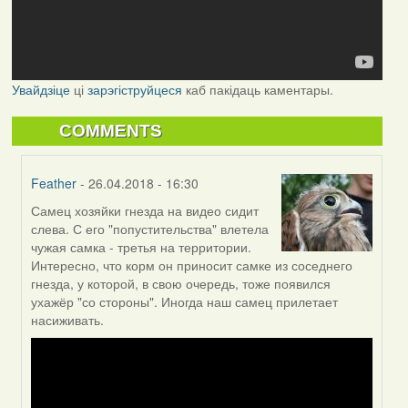
Увайдзіце
ці
зарэгіструйцеся
каб пакідаць каментары.
COMMENTS
Feather
- 26.04.2018 - 16:30
Самец хозяйки гнезда на видео сидит
In
слева. С его "попустительства" влетела
reply
чужая самка - третья на территории.
to
Интересно, что корм он приносит самке из соседнего
by
гнезда, у которой, в свою очередь, тоже появился
Могилев
ухажёр "со стороны". Иногда наш самец прилетает
(госць)
насиживать.