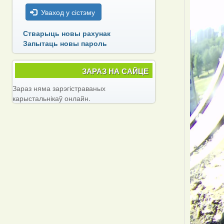
Уваход у сістэму
Стварыць новы рахунак
Запытаць новы пароль
ЗАРАЗ НА САЙЦЕ
Зараз няма зарэгістраваных
карыстальнікаў онлайн.