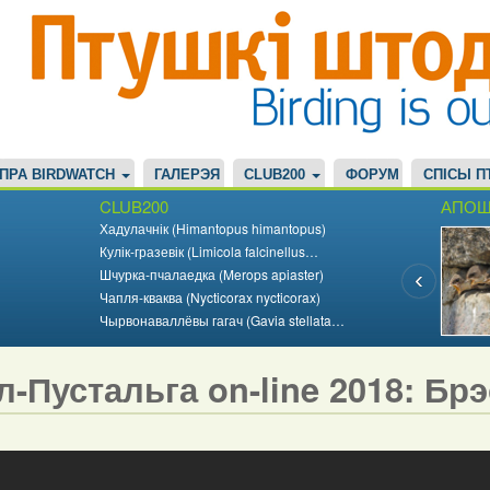
ПРА BIRDWATCH
ГАЛЕРЭЯ
CLUB200
ФОРУМ
СПІСЫ П
CLUB200
АПОШ
Хадулачнік (Himantopus himantopus)
Кулік-гразевік (Limicola falcinellus…
Шчурка-пчалаедка (Merops apiaster)
Чапля-кваква (Nycticorax nycticorax)
Чырвонаваллёвы гагач (Gavia stellata…
л-Пустальга on-line 2018: Бр