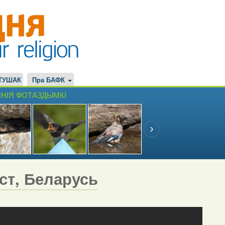
ТУШАК
Пра БАФК
НІЯ ФОТАЗДЫМКІ
эст, Беларусь