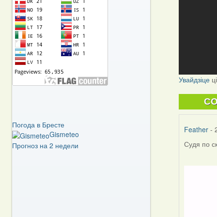
Увайдзіце
ц
C
Погода в Бресте
Feather
- 
Gismeteo
Судя по с
Прогноз на 2 недели