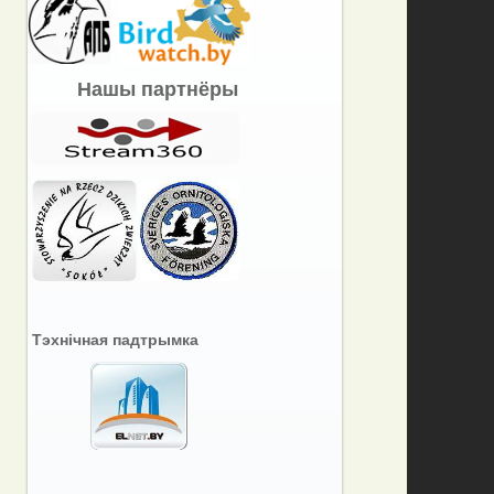
Нашы партнёры
Тэхнічная падтрымка