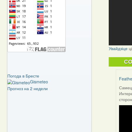
Увайдзіце
ц
C
Погода в Бресте
Feathe
Gismeteo
Самец 
Прогноз на 2 недели
In
Интере
reply
сторон
to
by
Могил
(госць