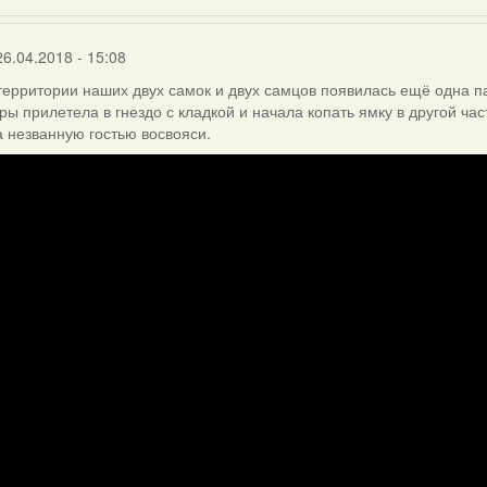
26.04.2018 - 15:08
территории наших двух самок и двух самцов появилась ещё одна па
ары прилетела в гнездо с кладкой и начала копать ямку в другой час
 незванную гостью восвояси.