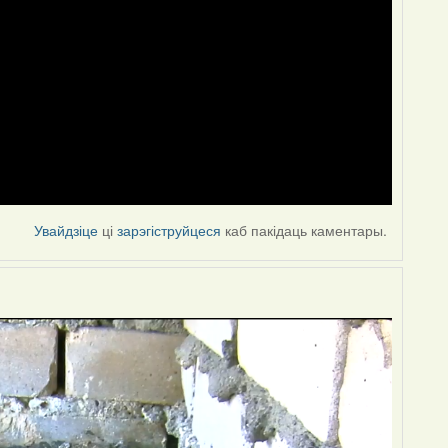
Увайдзіце
ці
зарэгіструйцеся
каб пакідаць каментары.