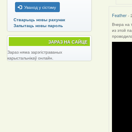
Уваход у сістэму
Feather
- 
Стварыць новы рахунак
Вчера на 
Запытаць новы пароль
из этой п
проводила
ЗАРАЗ НА САЙЦЕ
Зараз няма зарэгістраваных
карыстальнікаў онлайн.