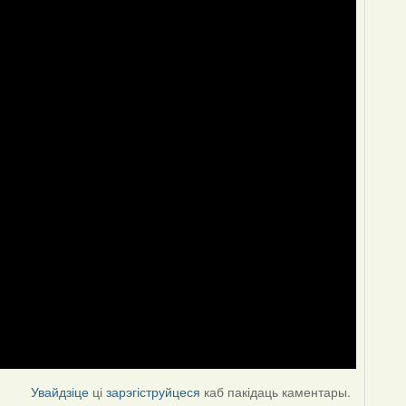
Увайдзіце
ці
зарэгіструйцеся
каб пакідаць каментары.