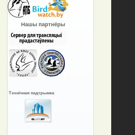
Нашы партнёры
Тэхнічная падтрымка