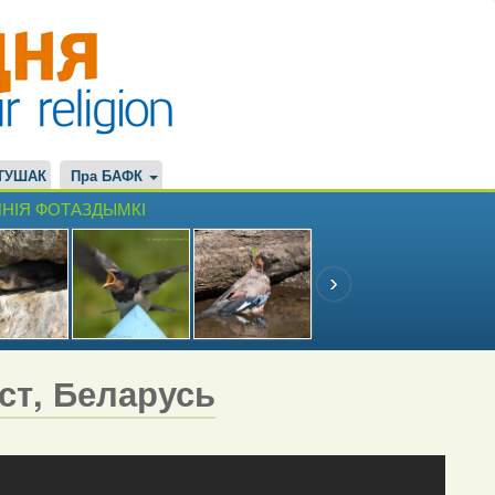
ТУШАК
Пра БАФК
НІЯ ФОТАЗДЫМКІ
эст, Беларусь