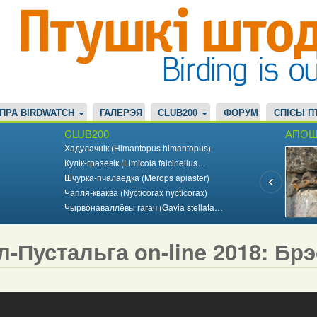
ПРА BIRDWATCH
ГАЛЕРЭЯ
CLUB200
ФОРУМ
СПІСЫ П
CLUB200
АПОШ
Хадулачнік (Himantopus himantopus)
Кулік-гразевік (Limicola falcinellus…
Шчурка-пчалаедка (Merops apiaster)
Чапля-кваква (Nycticorax nycticorax)
Чырвонаваллёвы гагач (Gavia stellata…
л-Пустальга on-line 2018: Бр