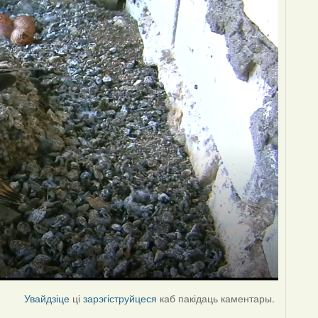
Увайдзіце
ці
зарэгіструйцеся
каб пакідаць каментары.