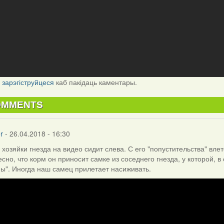
і
зарэгіструйцеся
каб пакідаць каментары.
OMMENTS
r
- 26.04.2018 - 16:30
хозяйки гнезда на видео сидит слева. С его "попустительства" влет
сно, что корм он приносит самке из соседнего гнезда, у которой, в
ы". Иногда наш самец прилетает насиживать.
ев
)