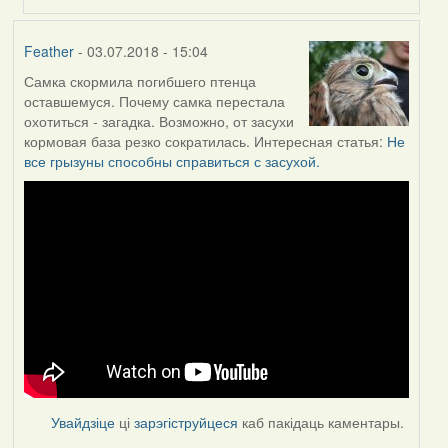
Feather
- 03.07.2018 - 15:04
Самка скормила погибшего птенца
оставшемуся. Почему самка перестала
охотиться - загадка. Возможно, от засухи
кормовая база резко сократилась. Интересная статья:
Не
все грызуны способны справиться с засухой.
Увайдзіце
ці
зарэгіструйцеся
каб пакідаць каментары.