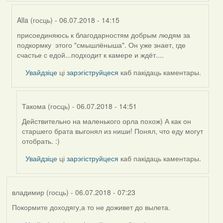
Alla (госць)
- 06.07.2018 - 14:15
присоединяюсь к благодарностям добрым людям за
In
подкормку этого "смышлёныша". Он уже знает, где
reply
счастье с едой...подходит к камере и ждёт....
to
by
Увайдзіце
ці
зарэгіструйцеся
каб пакідаць каментары.
Harrier
Такома (госць)
- 06.07.2018 - 14:51
Действительно на маленького орла похож) А как он
In
старшего брата выгонял из ниши! Понял, что еду могут
reply
отобрать. :)
to
by
Увайдзіце
ці
зарэгіструйцеся
каб пакідаць каментары.
Alla
(госць)
владимир (госць)
- 06.07.2018 - 07:23
Покормите доходягу,а то не доживет до вылета.