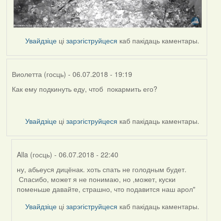
Увайдзіце
ці
зарэгіструйцеся
каб пакідаць каментары.
Виолетта (госць)
- 06.07.2018 - 19:19
Как ему подкинуть еду, чтоб покармить его?
Увайдзіце
ці
зарэгіструйцеся
каб пакідаць каментары.
Alla (госць)
- 06.07.2018 - 22:40
ну, абьеуся дицёнак. хоть спать не голодным будет.
In
Спасибо, может я не понимаю, но ,может, куски
reply
поменьше давайте, страшно, что подавится наш арол"
to
by
Увайдзіце
ці
зарэгіструйцеся
каб пакідаць каментары.
Виолетта