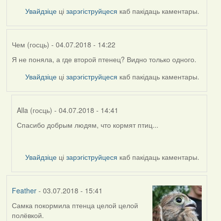
Увайдзіце
ці
зарэгіструйцеся
каб пакідаць каментары.
Чем (госць)
- 04.07.2018 - 14:22
Я не поняла, а где второй птенец? Видно только одного.
Увайдзіце
ці
зарэгіструйцеся
каб пакідаць каментары.
Alla (госць)
- 04.07.2018 - 14:41
Спасибо добрым людям, что кормят птиц...
In
reply
to
Увайдзіце
ці
зарэгіструйцеся
каб пакідаць каментары.
by
Чем
(госць)
Feather
- 03.07.2018 - 15:41
Самка покормила птенца целой целой
полёвкой.