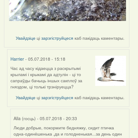
Увайдзіце
ці
зарэгіструйцеся
каб пакідаць каментары.
Harrier
- 05.07.2018 - 15:18
Час ад часу кідаецца з раскрытымі
In
крыламі і крыкамі да адтулін - ці то
reply
сапраўды бачыць іншых сакплоў за
to
гняздом, ці толькі трэніруецца?
by
Harrier
Увайдзіце
ці
зарэгіструйцеся
каб пакідаць каментары.
Alla (госць)
- 05.07.2018 - 20:33
Люди добрые, покормите бедняжку, сидит птичка
In
одна-одинёшенька ,да и голодненькая...за день один
reply