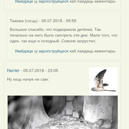
Увайдзіце
ці
зарэгіструйцеся
каб пакідаць каментары.
Такома (госць)
- 06.07.2018 - 09:59
Большое спасибо, что подкормили дитёнка. Так
In
печально на него было смотреть эти дни. Мало того, что
reply
один. так еще и голодный. Совсем загрустил.
to
by
Увайдзіце
ці
зарэгіструйцеся
каб пакідаць каментары.
владимир
(госць)
Harrier
- 05.07.2018 - 23:05
Ну хоць начуе не сам: