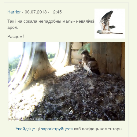
(госць)
Harrier
- 06.07.2018 - 12:45
Так і на сокала непадобны малы- невялічкі
арол.
Расцем!
Увайдзіце
ці
зарэгіструйцеся
каб пакідаць каментары.