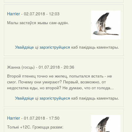
Harrier
- 02.07.2018 - 12:03
Малы застаўся жывы сам-адзін.
Увайдзіце
ці
зарэгіструйцеся
каб пакідаць каментары.
Жанна (госць)
- 01.07.2018 - 20:36
Второй птенец точно не жилец, попытался встать - не
смог. Почему они умирают? Первый, возможно, от
недостатка еды, но второй? Не думаю, что от голода...
Увайдзіце
ці
зарэгіструйцеся
каб пакідаць каментары.
Harrier
- 01.07.2018 - 17:50
Толькі +12С. Грэюцца разам: