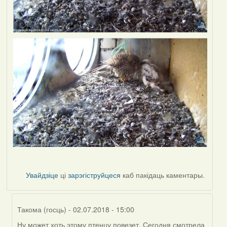
Увайдзіце
ці
зарэгіструйцеся
каб пакідаць каментары.
Такома (госць)
- 02.07.2018 - 15:00
Ну может хоть этому птенцу повезет. Сегодня смотрела