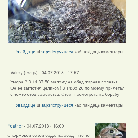
Увайдзіце
ці
зарэгіструйцеся
каб пакідаць каментары.
Valery (госць)
- 04.07.2018 - 17:57
Умора ? В 14:37:50 малому на обед жирная полевка.
In
Он ее заглотил целиком! В 14:38:20 по моему прилетал
reply
с чемто отец семейства. Стоит посмотреть на борьбу.
to
by
Увайдзіце
ці
зарэгіструйцеся
каб пакідаць каментары.
Harrier
Feather
- 04.07.2018 - 16:09
С кормовой базой беда, на обед - кто-то