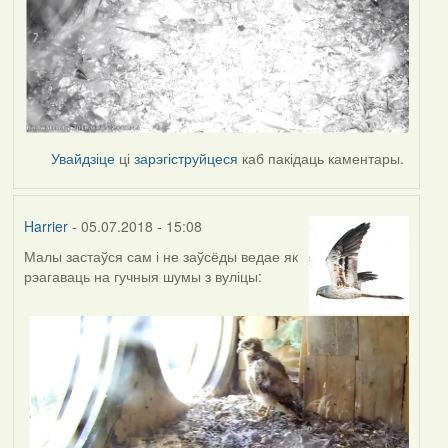
Увайдзіце
ці
зарэгіструйцеся
каб пакідаць каментары.
Harrier
- 05.07.2018 - 15:08
Малы застаўся сам і не заўсёды ведае як
рэагаваць на гучныя шумы з вуліцы: