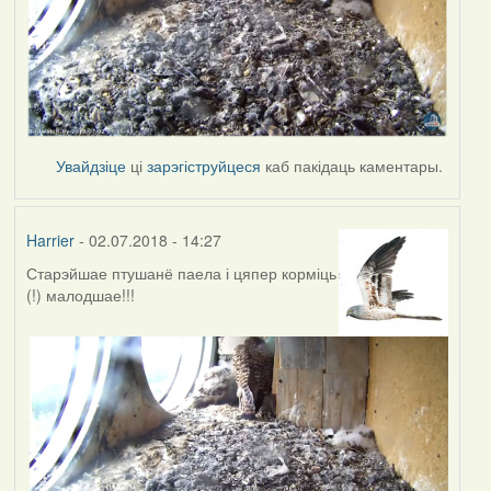
Увайдзіце
ці
зарэгіструйцеся
каб пакідаць каментары.
Harrier
- 02.07.2018 - 14:27
Старэйшае птушанё паела і цяпер корміць
(!) малодшае!!!