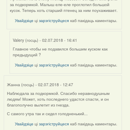
In
за подкормкой. Малыш еле-еле проглотил большой
reply
кусок. Теперь хоть старший птенец за ним поухаживает.
to
by
Увайдзіце
ці
зарэгіструйцеся
каб пакідаць каментары.
Harrier
Valery (госць)
- 02.07.2018 - 16:41
Главное чтобы не подавился большим куском как
In
предыдущий ?
reply
to
Увайдзіце
ці
зарэгіструйцеся
каб пакідаць каментары.
by
Такома
(госць)
Жанна (госць)
- 02.07.2018 - 12:47
Наблюдала за подкормкой. Спасибо неравнодушным
людям! Может, хоть последнего удастся спасти, и он
благополучно вылетит из гнезда.
С самого утра так и сидел голодненький...
Увайдзіце
ці
зарэгіструйцеся
каб пакідаць каментары.