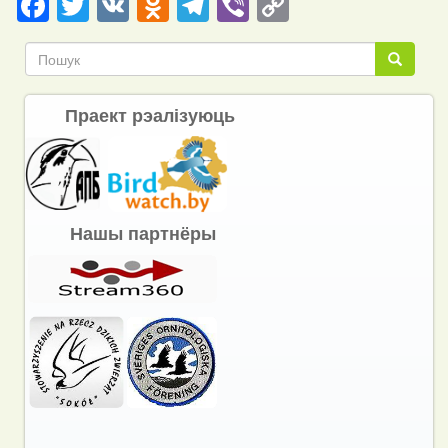
Facebook
Twitter
VK
Odnoklassniki
Telegram
Viber
Copy
Link
Пошук
Пошук
Праект рэалізуюць
Нашы партнёры