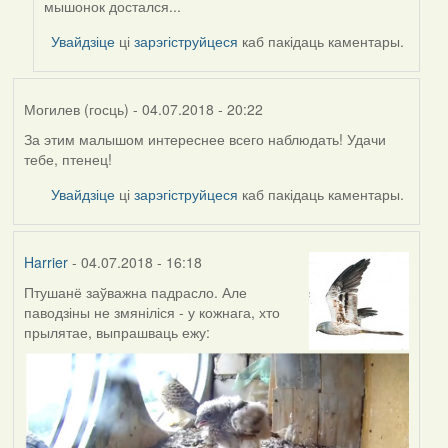
мышонок достался...
to
by
Увайдзіце
ці
зарэгіструйцеся
каб пакідаць каментары.
Harrier
Могилев (госць)
- 04.07.2018 - 20:22
За этим малышом интереснее всего наблюдать! Удачи
тебе, птенец!
Увайдзіце
ці
зарэгіструйцеся
каб пакідаць каментары.
Harrier
- 04.07.2018 - 16:18
Птушанё заўважна падрасло. Але
паводзіны не змяніліся - у кожнага, хто
прылятае, выпрашваць ежу: