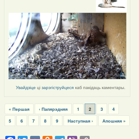
Увайдзіце
ці
зарэгіструйцеся
каб пакідаць каментары.
Pagination
First
« Першая
Previous
‹ Папярэдняя
Page
1
Current
2
Page
3
Page
4
page
page
page
Page
5
Page
6
Page
7
Page
8
Page
9
Next
Наступная ›
Last
Апошняя »
page
page