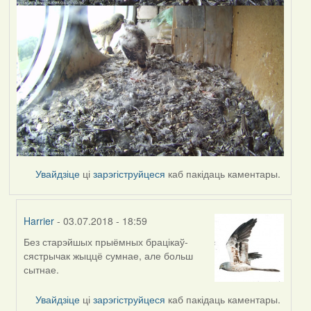
Увайдзіце
ці
зарэгіструйцеся
каб пакідаць каментары.
Harrier
- 03.07.2018 - 18:59
Без старэйшых прыёмных брацікаў-
In
сястрычак жыццё сумнае, але больш
reply
сытнае.
to
by
Увайдзіце
ці
зарэгіструйцеся
каб пакідаць каментары.
Feather