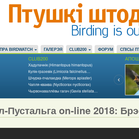
ПРА BIRDWATCH
ГАЛЕРЭЯ
CLUB200
ФОРУМ
СПІСЫ П
CLUB200
АПОШ
Хадулачнік (Himantopus himantopus)
Кулік-гразевік (Limicola falcinellus…
Шчурка-пчалаедка (Merops apiaster)
Чапля-кваква (Nycticorax nycticorax)
Чырвонаваллёвы гагач (Gavia stellata…
л-Пустальга on-line 2018: Бр