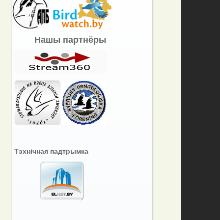
Нашы партнёры
Тэхнічная падтрымка