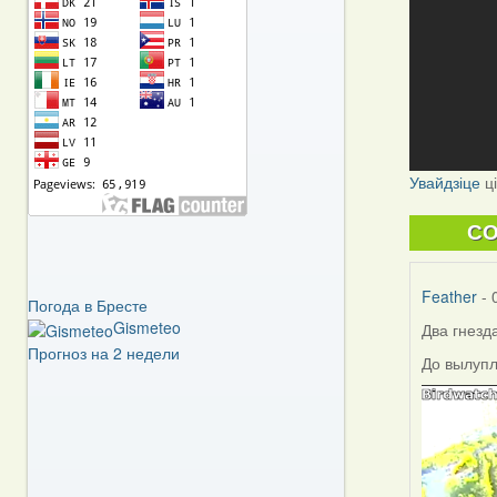
Увайдзіце
ц
C
Feather
- 
Погода в Бресте
Gismeteo
Два гнезд
Прогноз на 2 недели
До вылупл