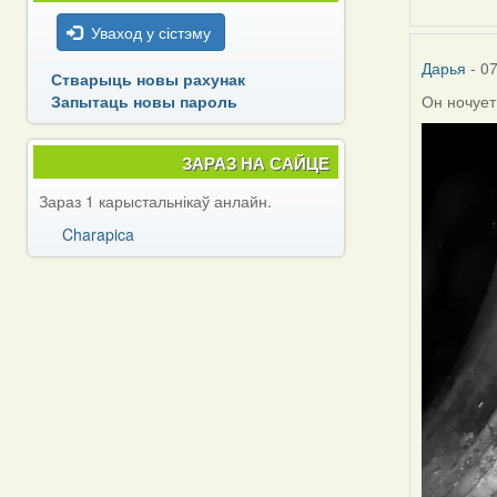
Уваход у сістэму
Дарья
- 07
Стварыць новы рахунак
Запытаць новы пароль
Он ночует
ЗАРАЗ НА САЙЦЕ
Зараз 1 карыстальнікаў анлайн.
Charapica