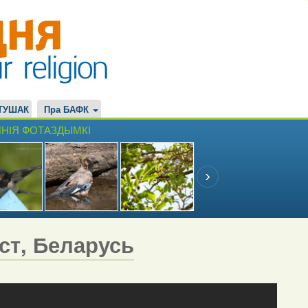
ТУШАК
Пра БАФК
НІЯ ФОТАЗДЫМКІ
эст, Беларусь