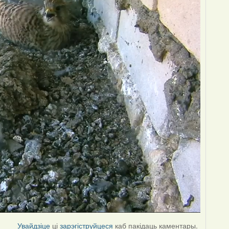
Увайдзіце
ці
зарэгіструйцеся
каб пакідаць каментары.