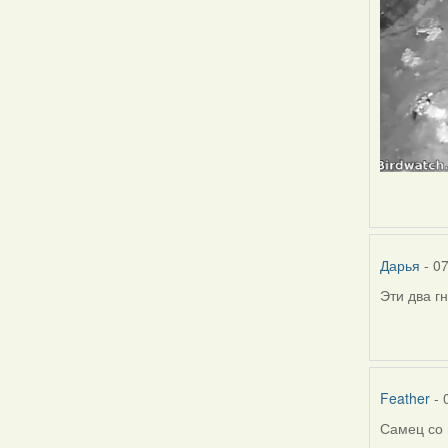
Дарья
- 07
Эти два г
Feather
- 
Самец со 