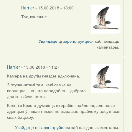
Harrier
- 15.06.2018 - 18:00
Так, канешне.
In
reply
to
by
Увайдзіце
ці
зарэгіструйцеся
каб пакідаць
Виолетта
каментары.
(госць)
Harrier
- 15.06.2018 - 11:27
Камера на другім гняздзе адключана.
З птушанятамі там, калі самка не
вернецца - на што непадобна - добрага
для іх выйсця няма.
Калегі з Брэста думаюць як зрабіць найлепш, але нават
адопцыя ў іншае гняздо не вырашае праблему адсутнасці
сваіх бацькоў.
Увайдзіце
ці
зарэгіструйцеся
каб пакідаць каментары.