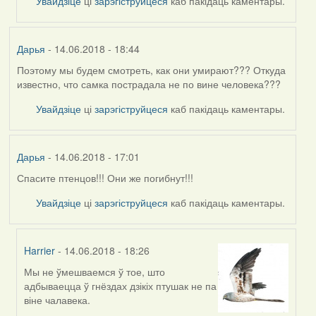
Увайдзіце
ці
зарэгіструйцеся
каб пакідаць каментары.
Дарья
- 14.06.2018 - 18:44
Поэтому мы будем смотреть, как они умирают??? Откуда
известно, что самка пострадала не по вине человека???
Увайдзіце
ці
зарэгіструйцеся
каб пакідаць каментары.
Дарья
- 14.06.2018 - 17:01
Спасите птенцов!!! Они же погибнут!!!
Увайдзіце
ці
зарэгіструйцеся
каб пакідаць каментары.
Harrier
- 14.06.2018 - 18:26
Мы не ўмешваемся ў тое, што
In
адбываецца ў гнёздах дзікіх птушак не па
reply
віне чалавека.
to