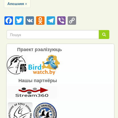
Last
Апошняя »
page
Facebook
Twitter
VK
Odnoklassniki
Telegram
Viber
Copy
Link
Пошук
Пошук
Праект рэалізуюць
Нашы партнёры