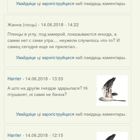
Увайдзіце
ці
зарэгіструйцеся
каб пакідаць каментары.
(госць)
Жанна (госць)
- 14.06.2018 - 14:22
Птенцы в углу, под камерой, показываются иногда, а
самки нет с семи утра.... неужели случилось что-то? И
самец сегодня еще не прилетал..
Увайдзіце
ці
зарэгіструйцеся
каб пакідаць каментары.
Harrier
- 14.06.2018 - 13:33
А што на другім гняздзе здарылася? Ні
птушанят, ні самкі не бачна?
Увайдзіце
ці
зарэгіструйцеся
каб пакідаць каментары.
Harrier
- 14.06.2018 - 12:15