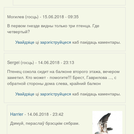
Могилев (госць)
- 15.06.2018 - 09:35
В первом гнезде видны только три птенца. Где
четвертый?
Увайдзіце
ці
зарэгіструйцеся
каб пакідаць каментары.
Sergei (госць)
- 14.06.2018 - 23:13
Птенец сокола сидит на балконе второго этажа, вечером
заметил. Кто может - помогите!!! Брест, Гаврилова ..., с
обратной стороны дома слева, крайний балкон
Увайдзіце
ці
зарэгіструйцеся
каб пакідаць каментары.
Harrier
- 14.06.2018 - 23:42
Дзякуй, пераслаў брэсцкім сябрам.
In
reply