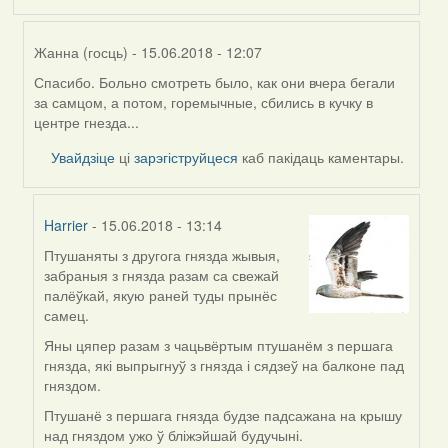
Жанна (госць)
- 15.06.2018 - 12:07
Спасибо. Больно смотреть было, как они вчера бегали
In
за самцом, а потом, горемычные, сбились в кучку в
reply
центре гнезда...
to
by
Увайдзіце
ці
зарэгіструйцеся
каб пакідаць каментары.
Harrier
Harrier
- 15.06.2018 - 13:14
Птушаняты з другога гнязда жывыя,
In
забраныя з гнязда разам са свежай
reply
палёўкай, якую раней туды прынёс
to
самец.
by
Жанна
Яны цяпер разам з чацьвёртым птушанём з першага
(госць)
гнязда, які выпрыгнуў з гнязда і сядзеў на балконе пад
гняздом.
Птушанё з першага гнязда будзе падсажана на крышу
над гняздом ужо ў бліжэйшай будучыні.