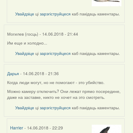
to
by
Увайдзіце
ці
зарэгіструйцеся
каб пакідаць каментары.
Sergei
(госць)
Могилев (госць)
- 14.06.2018 - 21:44
Им еще и холодно...
Увайдзіце
ці
зарэгіструйцеся
каб пакідаць каментары.
Дарья
- 14.06.2018 - 21:36
Когда люди могут, но не помогают - это убийство.
Можно камеру отключить? Они лежат прямо посередине,
даже на заставке, никто не хочет на это смотреть.
Увайдзіце
ці
зарэгіструйцеся
каб пакідаць каментары.
Harrier
- 14.06.2018 - 22:29