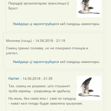
Перадаў арганізатарам трансляцыі ў
In
Брэст.
reply
to
by
Увайдзіце
ці
зарэгіструйцеся
каб пакідаць каментары.
Дарья
Могилев (госць)
- 14.06.2018 - 21:19
Самец принес полевку, но не покормил птенцов и
улетел.
Увайдзіце
ці
зарэгіструйцеся
каб пакідаць каментары.
Harrier
- 14.06.2018 - 21:35
Так, самец не разумее, што птушанят
In
трэба карміць - разрываць ім здабычу.
reply
to
На жаль, без самкі яны і самі не паядуць
by
- нават калі гняздо будзе завалена грызунамі.
Могилев