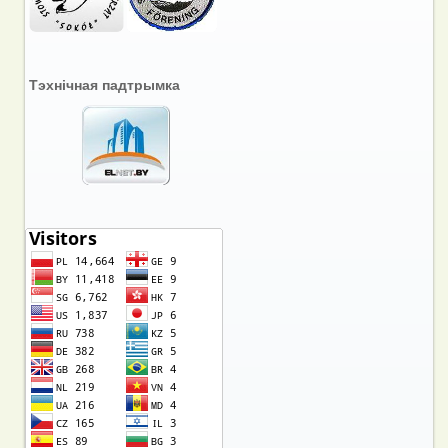
Тэхнічная падтрымка