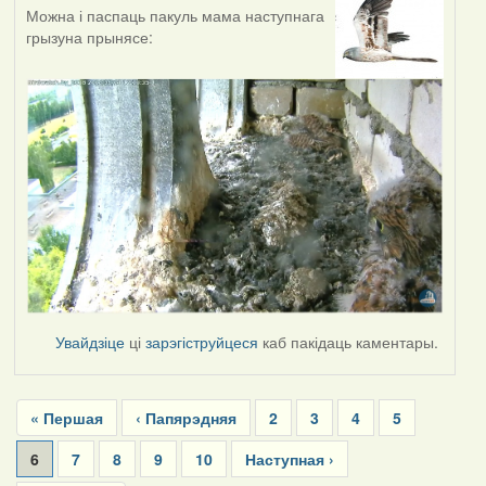
Можна і паспаць пакуль мама наступнага
грызуна прынясе:
Увайдзіце
ці
зарэгіструйцеся
каб пакідаць каментары.
Pagination
First
« Першая
Previous
‹ Папярэдняя
Page
2
Page
3
Page
4
Page
5
page
page
Current
6
Page
7
Page
8
Page
9
Page
10
Next
Наступная ›
page
page