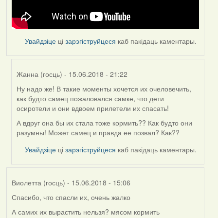
Увайдзіце
ці
зарэгіструйцеся
каб пакідаць каментары.
Жанна (госць)
- 15.06.2018 - 21:22
Ну надо же! В такие моменты хочется их очеловечить,
In
как будто самец пожаловался самке, что дети
reply
осиротели и они вдвоем прилетели их спасать!
to
by
А вдруг она бы их стала тоже кормить?? Как будто они
Feather
разумны! Может самец и правда ее позвал? Как??
Увайдзіце
ці
зарэгіструйцеся
каб пакідаць каментары.
Виолетта (госць)
- 15.06.2018 - 15:06
Спасибо, что спасли их, очень жалко
А самих их вырастить нельзя? мясом кормить