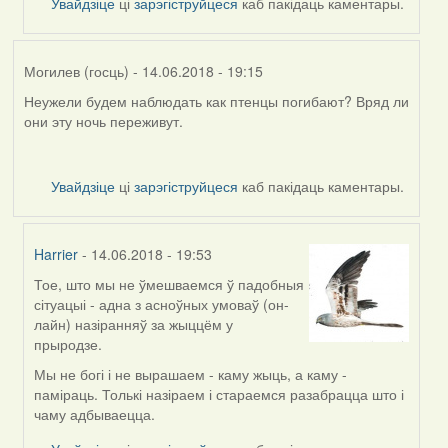
Увайдзіце
ці
зарэгіструйцеся
каб пакідаць каментары.
(госць)
Могилев (госць)
- 14.06.2018 - 19:15
Неужели будем наблюдать как птенцы погибают? Вряд ли
они эту ночь переживут.
Увайдзіце
ці
зарэгіструйцеся
каб пакідаць каментары.
Harrier
- 14.06.2018 - 19:53
Тое, што мы не ўмешваемся ў падобныя
In
сітуацыі - адна з асноўных умоваў (он-
reply
лайн) назіранняў за жыццём у
to
прыродзе.
by
Могилев
Мы не богі і не вырашаем - каму жыць, а каму -
(госць)
паміраць. Толькі назіраем і стараемся разабрацца што і
чаму адбываецца.