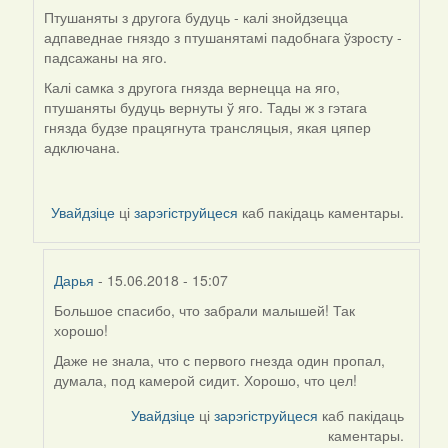
Птушаняты з другога будуць - калі знойдзецца
адпаведнае гняздо з птушанятамі падобнага ўзросту -
падсажаны на яго.
Калі самка з другога гнязда вернецца на яго,
птушаняты будуць вернуты ў яго. Тады ж з гэтага
гнязда будзе працягнута трансляцыя, якая цяпер
адключана.
Увайдзіце
ці
зарэгіструйцеся
каб пакідаць каментары.
Дарья
- 15.06.2018 - 15:07
Большое спасибо, что забрали малышей! Так
In
хорошо!
reply
to
Даже не знала, что с первого гнезда один пропал,
by
думала, под камерой сидит. Хорошо, что цел!
Harrier
Увайдзіце
ці
зарэгіструйцеся
каб пакідаць
каментары.