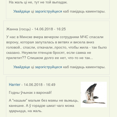
by
На жаль ці не, тут не той выпадак.
Дарья
Увайдзіце
ці
зарэгіструйцеся
каб пакідаць каментары.
Жанна (госць)
- 14.06.2018 - 16:25
У нас в Минске вчера вечером сотрудники МЧС спасали
ворону, которая запуталась в ветвях и висела вниз
головой.. спасли, откачали..просто, чтобы жила - так было
сказано. Неужели птенцов бросят, если самка не
прилетит?? Слишком долго ее нет, что-то не так...
Увайдзіце
ці
зарэгіструйцеся
каб пакідаць каментары.
Harrier
- 14.06.2018 - 16:49
Годны ўчынак з варонай!
In
reply
А "нашым" малым без мамы не выжыць,
to
канешне. А ў горадзе шмат чаго можа
by
здарыцца, на жаль.
Жанна