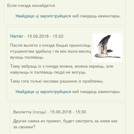
Если гнезда ненайдется
Увайдзіце
ці
зарэгіструйцеся
каб пакідаць каментары.
Harrier
- 15.06.2018 - 15:22
Пасля вылета з гнязда бацькі прыносяць
In
птушанятам здабычу і як мін яшчэ месяц
reply
вучаць паляваць.
to
by
Таму забраць іх з гнязда можна, можна карміць, але
Виолетта
навучыць іх паляваць людзі не могуць.
(госць)
Таму гэта толькі часовае рашэнне іх праблемы.
Увайдзіце
ці
зарэгіструйцеся
каб пакідаць каментары.
Виолетта (госць)
- 15.06.2018 - 15:30
Другая самка их примет, будет смотреть за ними как
In
за своими?
reply