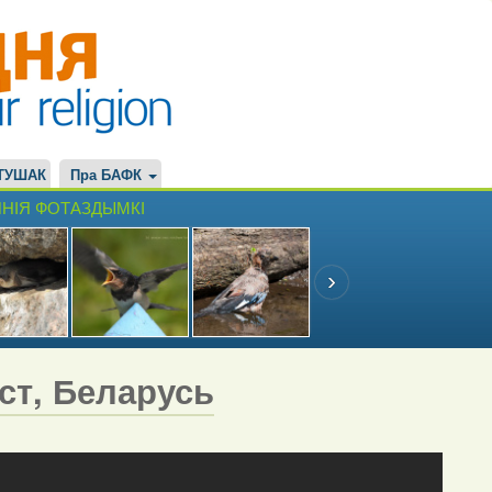
ТУШАК
Пра БАФК
НІЯ ФОТАЗДЫМКІ
эст, Беларусь