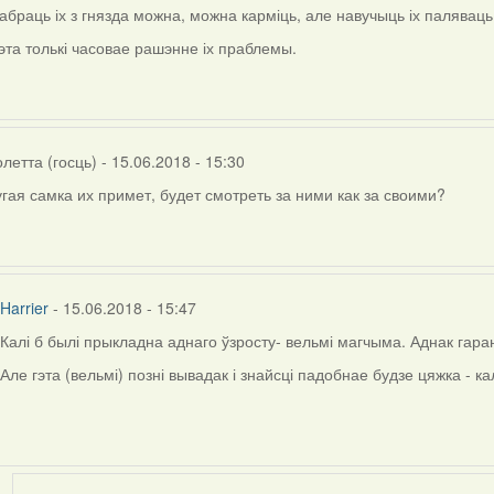
абраць іх з гнязда можна, можна карміць, але навучыць іх паляваць
эта толькі часовае рашэнне іх праблемы.
тта
)
летта (госць)
- 15.06.2018 - 15:30
гая самка их примет, будет смотреть за ними как за своими?
ly
rier
Harrier
- 15.06.2018 - 15:47
Калі б былі прыкладна аднаго ўзросту- вельмі магчыма. Аднак гара
In
reply
Але гэта (вельмі) позні вывадак і знайсці падобнае будзе цяжка - к
to
by
Виолетта
(госць)