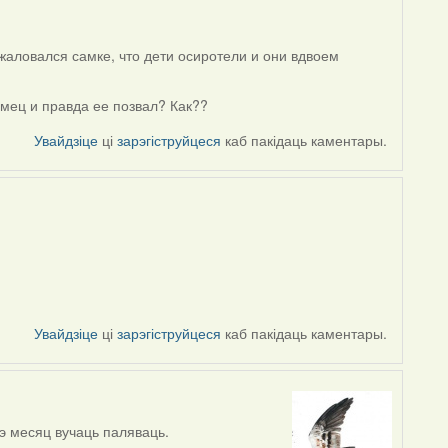
ожаловался самке, что дети осиротели и они вдвоем
амец и правда ее позвал? Как??
Увайдзіце
ці
зарэгіструйцеся
каб пакідаць каментары.
Увайдзіце
ці
зарэгіструйцеся
каб пакідаць каментары.
чэ месяц вучаць паляваць.