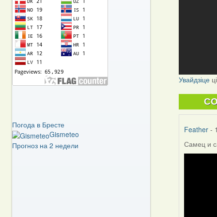
Увайдзіце
ц
C
Погода в Бресте
Feather
- 
Gismeteo
Самец и с
Прогноз на 2 недели