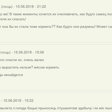
(госць)
- 15.06.2018 - 21:22
о же! В такие моменты хочется их очеловечить, как будто самец п
ели их спасать!
г она бы их стала тоже кормить?? Как будто они разумны! Может с
r
(госць)
- 15.06.2018 - 15:06
что спасли их, очень жалко
х вырастить нельзя? мясом кормить
да ненайдется
- 15.06.2018 - 15:22
вылета з гнязда бацькі прыносяць птушанятам здабычу і як мін яш