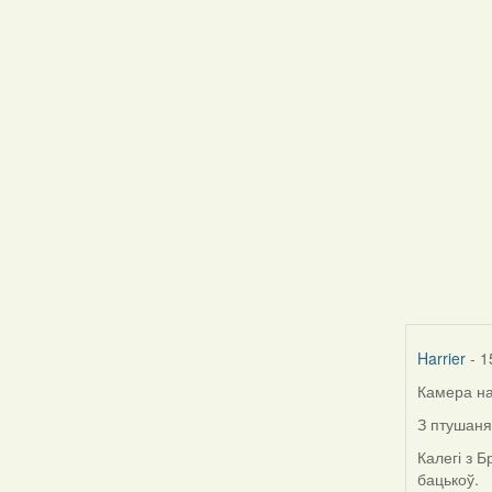
Harrier
- 1
Камера на
З птушаня
Калегі з 
бацькоў.