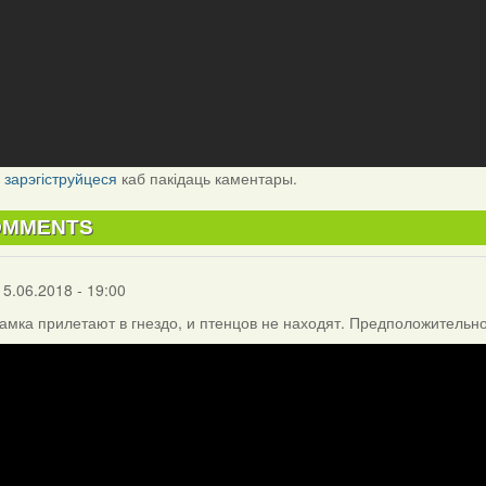
і
зарэгіструйцеся
каб пакідаць каментары.
OMMENTS
15.06.2018 - 19:00
амка прилетают в гнездо, и птенцов не находят. Предположительно,