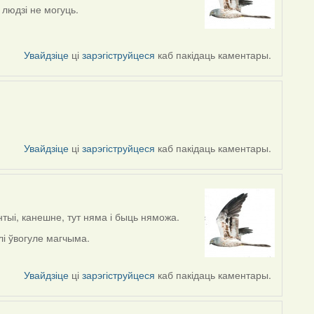
 людзі не могуць.
Увайдзіце
ці
зарэгіструйцеся
каб пакідаць каментары.
Увайдзіце
ці
зарэгіструйцеся
каб пакідаць каментары.
нтыі, канешне, тут няма і быць няможа.
алі ўвогуле магчыма.
Увайдзіце
ці
зарэгіструйцеся
каб пакідаць каментары.