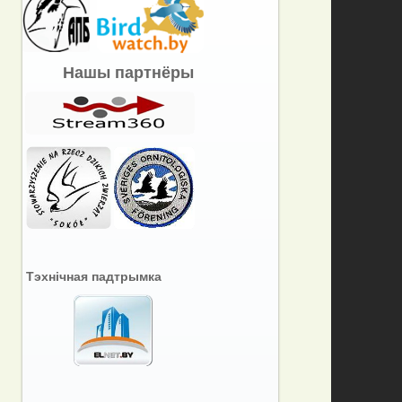
Нашы партнёры
Тэхнічная падтрымка