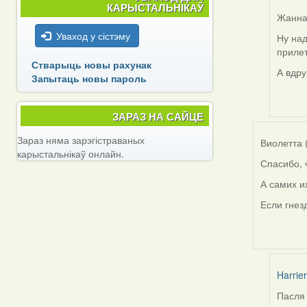
КАРЫСТАЛЬНІКАЎ
Жанна 
Уваход у сістэму
Ну над
In
прилет
reply
Стварыць новы рахунак
to
А вдру
Запытаць новы пароль
by
Feathe
ЗАРАЗ НА САЙЦЕ
Зараз няма зарэгістраваных
Виолетта 
карыстальнікаў онлайн.
Спасибо, 
А самих и
Если гнез
Harrier
Пасля 
In