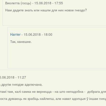
Виолетта (госць)
- 15.06.2018 - 17:55
Нам дадите знать или нашли для них новое гнездо?
In
reply
to
by
Harrier
Harrier
- 15.06.2018 - 18:00
Так, канешне.
In
reply
to
by
Виолетта
(госць)
5.06.2018 - 11:27
 другім гняздзе адключана.
тамі там, калі самка не вернецца - на што непадобна - добрага дл
Брэста думаюць як зрабіць найлепш, але нават адопцыя ў іншае гня