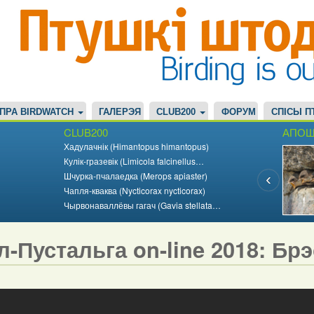
ПРА BIRDWATCH
ГАЛЕРЭЯ
CLUB200
ФОРУМ
СПІСЫ П
CLUB200
АПОШ
Хадулачнік (Himantopus himantopus)
Кулік-гразевік (Limicola falcinellus…
Шчурка-пчалаедка (Merops apiaster)
Чапля-кваква (Nycticorax nycticorax)
Чырвонаваллёвы гагач (Gavia stellata…
л-Пустальга on-line 2018: Бр