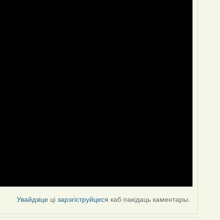
Увайдзіце
ці
зарэгіструйцеся
каб пакідаць каментары.