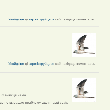
Увайдзіце
ці
зарэгіструйцеся
каб пакідаць каментары.
Увайдзіце
ці
зарэгіструйцеся
каб пакідаць каментары.
я іх выйсця няма.
здо не вырашае праблему адсутнасці сваіх