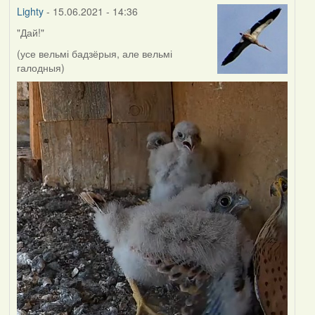
Lighty
- 15.06.2021 - 14:36
"Дай!"
(усе вельмі бадзёрыя, але вельмі
галодныя)