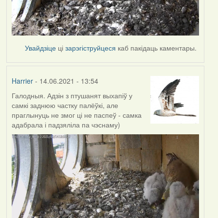
Увайдзіце
ці
зарэгіструйцеся
каб пакідаць каментары.
Harrier
- 14.06.2021 - 13:54
Галодныя. Адзін з птушанят выхапіў у
самкі заднюю частку палёўкі, але
праглынуць не змог ці не паспеў - самка
адабрала і падзяліла па чэснаму)