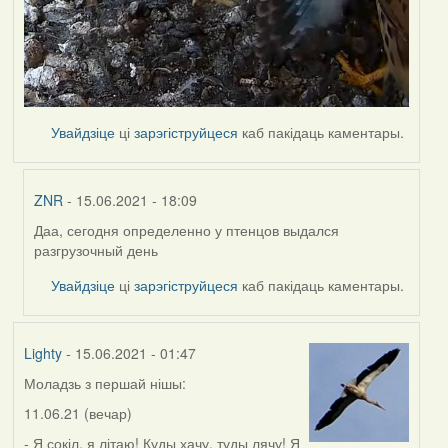
Увайдзіце
ці
зарэгіструйцеся
каб пакідаць каментары.
ZNR
- 15.06.2021 - 18:09
Даа, сегодня определенно у птенцов выдался
In
разгрузочный день
reply
to
Увайдзіце
ці
зарэгіструйцеся
каб пакідаць каментары.
by
Lighty
Lighty
- 15.06.2021 - 01:47
Моладзь з першай нішы:
11.06.21 (вечар)
- Я сокіл, я літаю! Куды хачу, туды лячу! Я