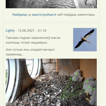
Увайдзіце
ці
зарэгіструйцеся
каб пакідаць каментары.
Lighty
- 13.06.2021 - 21:16
Таксама падчас кармленняў магла
налічыць толькі чацьвярых.
Але потым яны зладзілі вячэрні
праменад...