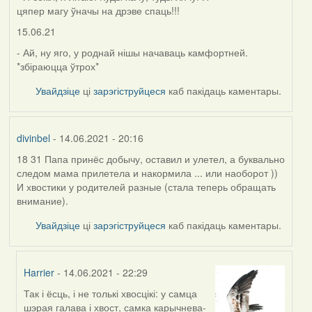
цяпер магу ўначы на дрэве спаць!!!
15.06.21
- Ай, ну яго, у роднай нішы начаваць камфортней.
*збіраюцца ўтрох*
Увайдзіце
ці
зарэгіструйцеся
каб пакідаць каментары.
divinbel
- 14.06.2021 - 20:16
18 31 Папа принёс добычу, оставил и улетел, а буквально
следом мама прилетела и накормила ... или наоборот ))
И хвостики у родителей разные (стала теперь обращать
внимание).
Увайдзіце
ці
зарэгіструйцеся
каб пакідаць каментары.
Harrier
- 14.06.2021 - 22:29
Так і ёсць, і не толькі хвосцікі: у самца
In
шэрая галава і хвост, самка карычнева-