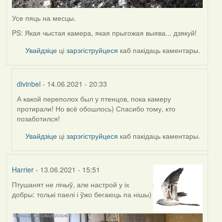
Усе пяць на месцы.
PS: Якая чыстая камера, якая прыгожая выява... дзякуй!
Увайдзіце
ці
зарэгіструйцеся
каб пакідаць каментары.
divinbel
- 14.06.2021 - 20:33
А какой переполох был у птенцов, пока камеру
In
протирали! Но всё обошлось) Спасибо тому, кто
reply
позаботился!
to
by
Увайдзіце
ці
зарэгіструйцеся
каб пакідаць каментары.
Lighty
Harrier
- 13.06.2021 - 15:51
Птушанят не лічыў, але настрой у іх
добры: толькі паелі і ўжо бегаюць па нішы)