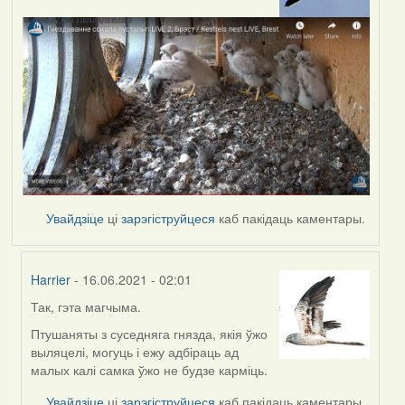
Увайдзіце
ці
зарэгіструйцеся
каб пакідаць каментары.
Harrier
- 16.06.2021 - 02:01
Так, гэта магчыма.
In
reply
Птушаняты з суседняга гнязда, якія ўжо
to
выляцелі, могуць і ежу адбіраць ад
by
малых калі самка ўжо не будзе карміць.
Lighty
Увайдзіце
ці
зарэгіструйцеся
каб пакідаць каментары.