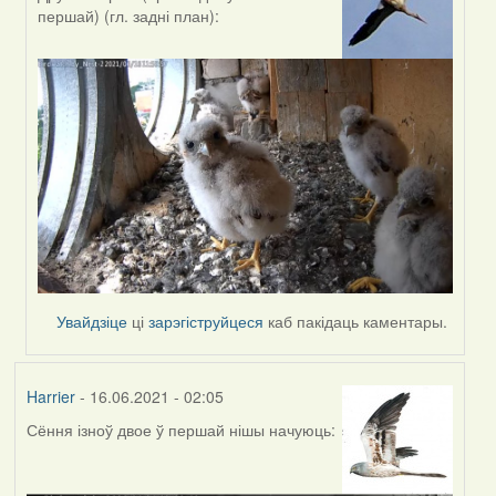
In
першай) (гл. задні план):
reply
to
by
Estydaven
Увайдзіце
ці
зарэгіструйцеся
каб пакідаць каментары.
Harrier
- 16.06.2021 - 02:05
Сёння ізноў двое ў першай нішы начуюць: