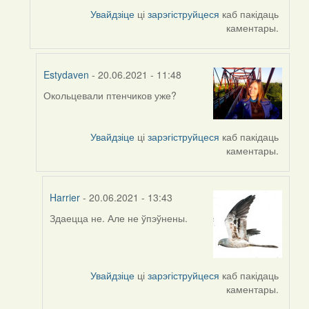
by
Увайдзіце
ці
зарэгіструйцеся
каб пакідаць
ZNR
каментары.
Estydaven
- 20.06.2021 - 11:48
Окольцевали птенчиков уже?
In
reply
to
Увайдзіце
ці
зарэгіструйцеся
каб пакідаць
by
каментары.
Harrier
Harrier
- 20.06.2021 - 13:43
Здаецца не. Але не ўпэўнены.
In
reply
to
by
Увайдзіце
ці
зарэгіструйцеся
каб пакідаць
Estydaven
каментары.