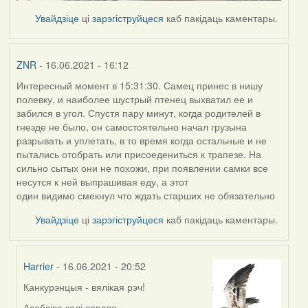
Увайдзіце
ці
зарэгіструйцеся
каб пакідаць каментары.
ZNR
- 16.06.2021 - 16:12
Интересный момент в 15:31:30. Самец принес в нишу
полевку, и наиболее шустрый птенец выхватил ее и
забился в угол. Спустя пару минут, когда родителей в
гнезде не было, он самостоятельно начал грузына
разрывать и уплетать, в то время когда остальные и не
пытались отобрать или присоедениться к трапезе. На
сильно сытых они не похожи, при появлении самки все
несутся к ней выпрашивая еду, а этот
один видимо смекнул что ждать старших не обязательно
Увайдзіце
ці
зарэгіструйцеся
каб пакідаць каментары.
Harrier
- 16.06.2021 - 20:52
Канкурэнцыя - вялікая рэч!
In
reply
Асабліва калі справа