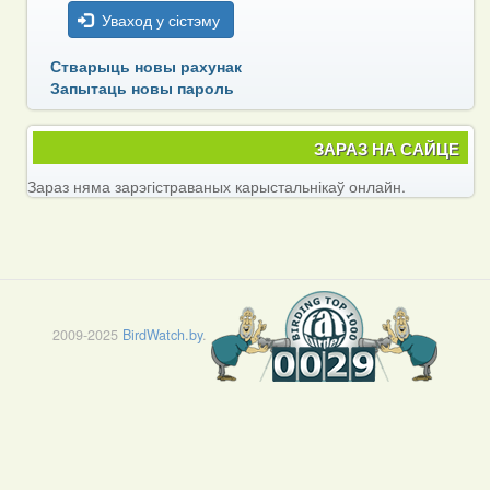
Уваход у сістэму
Стварыць новы рахунак
Запытаць новы пароль
ЗАРАЗ НА САЙЦЕ
Зараз няма зарэгістраваных карыстальнікаў онлайн.
2009-2025
BirdWatch.by
.