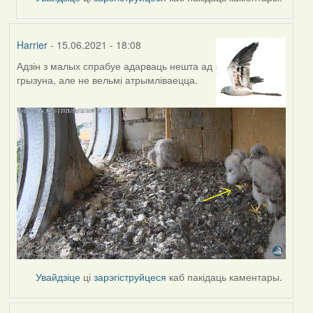
Harrier
- 15.06.2021 - 18:08
Адзін з малых спрабуе адарваць нешта ад
грызуна, але не вельмі атрымліваецца.
Увайдзіце
ці
зарэгіструйцеся
каб пакідаць каментары.