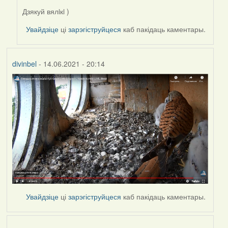
Дзякуй вялiкi )
In
reply
Увайдзіце
ці
зарэгіструйцеся
каб пакідаць каментары.
to
by
Harrier
divinbel
- 14.06.2021 - 20:14
Увайдзіце
ці
зарэгіструйцеся
каб пакідаць каментары.