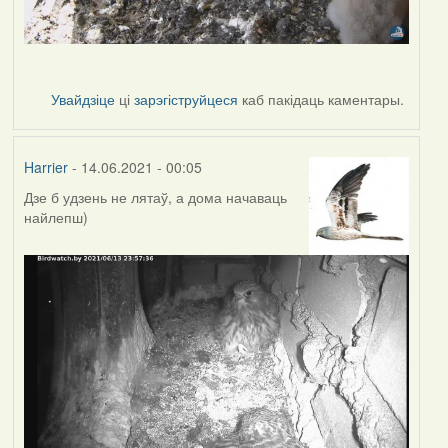
Увайдзіце
ці
зарэгіструйцеся
каб пакідаць каментары.
Harrier
- 14.06.2021 - 00:05
Дзе б удзень не лятаў, а дома начаваць
найлепш)