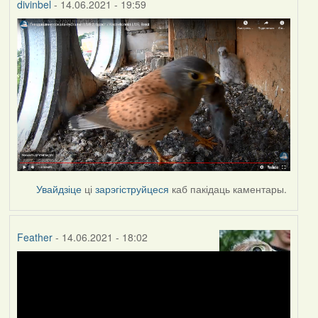
divinbel
- 14.06.2021 - 19:59
Увайдзіце
ці
зарэгіструйцеся
каб пакідаць каментары.
Feather
- 14.06.2021 - 18:02