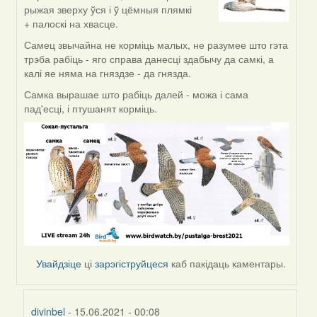
reply
рыжая зверху ўся і ў цёмныя плямкі
to
+ палоскі на хвасце.
by
divinbel
Самец звычайна не корміць малых, не разумее што гэта
трэба рабіць - яго справа данесці здабычу да самкі, а
калі яе няма на гняздзе - да гнязда.
Самка вырашае што рабіць далей - можа і сама
пад'есці, і птушанят корміць.
Увайдзіце
ці
зарэгіструйцеся
каб пакідаць каментары.
divinbel
- 15.06.2021 - 00:08