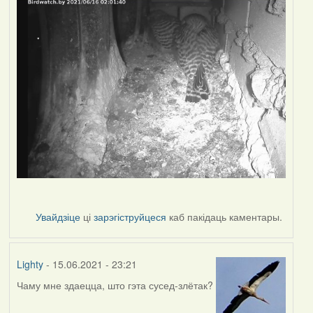
Увайдзіце
ці
зарэгіструйцеся
каб пакідаць каментары.
Lighty
- 15.06.2021 - 23:21
Чаму мне здаецца, што гэта сусед-злётак?