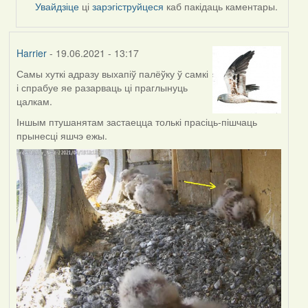
reply
Увайдзіце
ці
зарэгіструйцеся
каб пакідаць каментары.
to
by
Feather
Harrier
- 19.06.2021 - 13:17
Самы хуткі адразу выхапіў палёўку ў самкі
і спрабуе яе разарваць ці праглынуць
цалкам.
Іншым птушанятам застаецца толькі прасіць-пішчаць
прынесці яшчэ ежы.