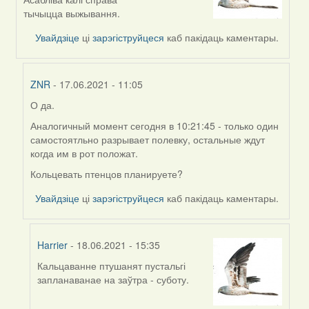
to
тычыцца выжывання.
by
Увайдзіце
ці
зарэгіструйцеся
каб пакідаць каментары.
ZNR
ZNR
- 17.06.2021 - 11:05
О да.
In
reply
Аналогичный момент сегодня в 10:21:45 - только один
to
самостоятльно разрывает полевку, остальные ждут
by
когда им в рот положат.
Harrier
Кольцевать птенцов планируете?
Увайдзіце
ці
зарэгіструйцеся
каб пакідаць каментары.
Harrier
- 18.06.2021 - 15:35
Кальцаванне птушанят пустальгі
In
запланаванае на заўтра - суботу.
reply
to