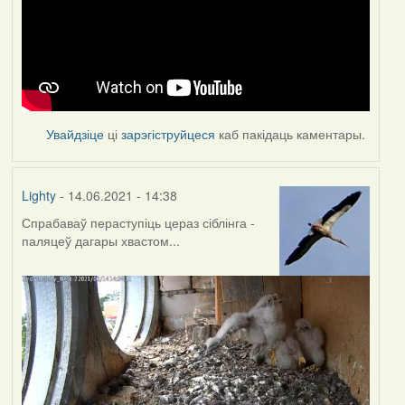
Увайдзіце
ці
зарэгіструйцеся
каб пакідаць каментары.
Lighty
- 14.06.2021 - 14:38
Спрабаваў пераступіць цераз сіблінга -
паляцеў дагары хвастом...