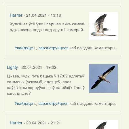
Harrier
- 21.04.2021 - 13:16
Хутчэй за ўсё ўжо і першае яйка самкай
In
адкладзена недзе пад другой камерай.
reply
to
by
Увайдзіце
ці
зарэгіструйцеся
каб пакідаць каментары.
Feather
Lighty
- 20.04.2021 - 19:22
Цікава, куды гэта бацька ў 17:02 адлятаў
са змены (ускочыў, адляцеў, праз
паўхвіліны вярнуўся і сеў на яйкі)? Ганяў
каго, ці што?
Увайдзіце
ці
зарэгіструйцеся
каб пакідаць каментары.
Harrier
- 20.04.2021 - 21:21