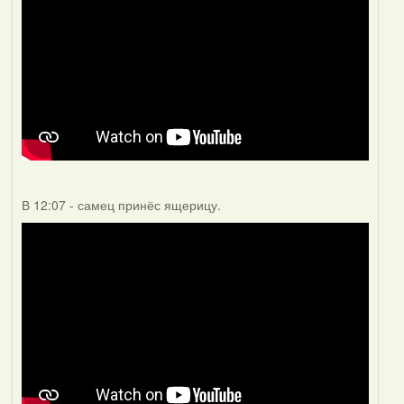
В 12:07 - самец принёс ящерицу.