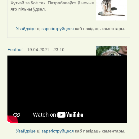
Хутчэй за ўсё так. Патрабаваўся ў нечым
In
яго пільны ўдзел.
reply
to
by
Увайдзіце
ці
зарэгіструйцеся
каб пакідаць каментары.
Lighty
Feather
- 19.04.2021 - 23:10
Увайдзіце
ці
зарэгіструйцеся
каб пакідаць каментары.