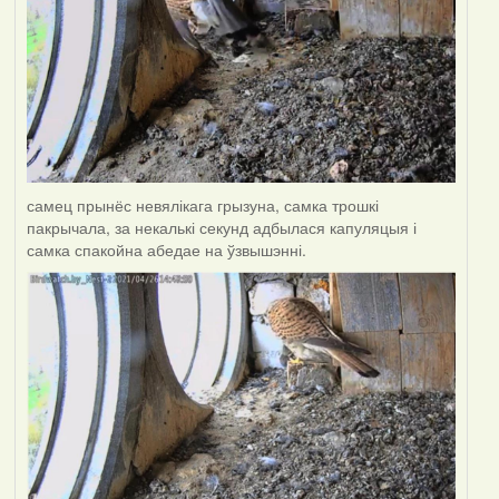
самец прынёс невялікага грызуна, самка трошкі
пакрычала, за некалькі секунд адбылася капуляцыя і
самка спакойна абедае на ўзвышэнні.