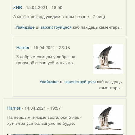
ZNR
- 15.04.2021 - 18:50
А может рекорд увидим в этом сезоне - 7 яиц)
In
reply
Увайдзіце
ці
зарэгіструйцеся
каб пакідаць каментары.
to
by
Harrier
Harrier
- 15.04.2021 - 23:16
З добрым самцом у добры на
In
грызуноў сезон усё магчыма.
reply
to
by
Увайдзіце
ці
зарэгіструйцеся
каб пакідаць
ZNR
каментары.
Harrier
- 14.04.2021 - 19:37
На першым гняздзе засталося 5 яек -
хутчэй за ўсё больш ужо не будзе.