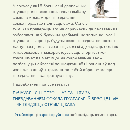
У сокалаў як і ў большасці драпежных
In
птушак ролі падзелены: пасля выбару
reply
самца з месцам для гнездавання,
to
самка перастае паляваць сама. Сэнс у
by
тым, каб праверыць яго на спраўнасць да палявання і
Lighty
забеспячэння ў будучым здабычай не толькі яе, але і
птушанят + ацаніць будучы сезон гнездавання наконт
даступнасці ежы і вырашыць колькі адкладваць яек і як
іх наседжваць + выкарыстоўвываць энергію, якой
трэба шмат па максімум на фармаванне яек +
пазбегнуць небяспекі пашкоджанняў ці раненняў пад
час паляванняў + трымаць за сабой абранае месца
гнездавання - канкрэтную нішу.
Падрабязней пра ўсё гэта тут:
ПАЧАЎСЯ 12-Ы СЕЗОН НАЗІРАННЯЎ ЗА
ГНЕЗДАВАННЕМ СОКАЛА-ПУСТАЛЬГІ Ў БРЭСЦЕ LIVE
+ ЯК ГЛЯДЗЕЦЬ СТРЫМ ЦІКАВА
Увайдзіце
ці
зарэгіструйцеся
каб пакідаць каментары.