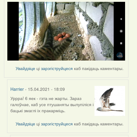
Увайдзіце
ці
зарэгіструйцеся
каб пакідаць каментары.
Harrier
- 15.04.2021 - 18:09
Уррра! 6 яек - гэта не жарты. Зараз
In
галоўнае, каб усе птушаняты вылупіліся і
reply
бацькі змаглі іх пракарміць.
to
by
Увайдзіце
ці
зарэгіструйцеся
каб пакідаць каментары.
yalo