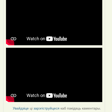
Увайдзіце
ці
зарэгіструйцеся
каб пакідаць каментары.