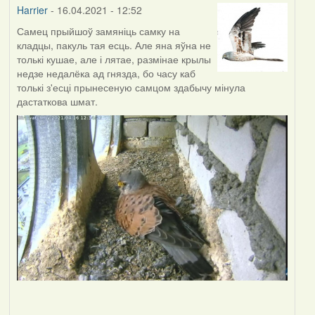
Harrier
- 16.04.2021 - 12:52
Самец прыйшоў замяніць самку на
кладцы, пакуль тая есць. Але яна яўна не
толькі кушае, але і лятае, размінае крылы
недзе недалёка ад гнязда, бо часу каб
толькі з'есці прынесеную самцом здабычу мінула
дастаткова шмат.