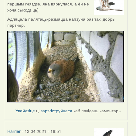
першым гняздзе, яна вярнулася, а ён не
хоча сыходзіць)
Адляцела палятаць-размяцца напэўна раз такі добры
партнёр.
Увайдзіце
ці
зарэгіструйцеся
каб пакідаць каментары.
Harrier
- 13.04.2021 - 16:51