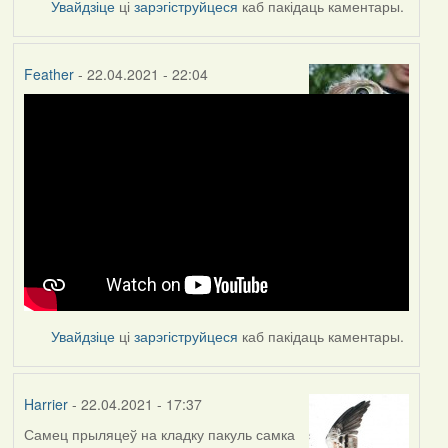
Увайдзіце
ці
зарэгіструйцеся
каб пакідаць каментары.
Feather
- 22.04.2021 - 22:04
Увайдзіце
ці
зарэгіструйцеся
каб пакідаць каментары.
Harrier
- 22.04.2021 - 17:37
Самец прыляцеў на кладку пакуль самка