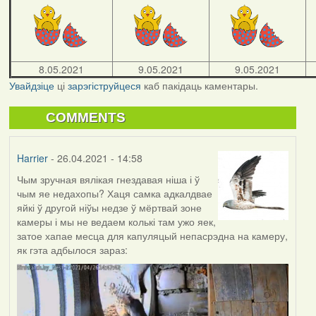
8.05.2021
9.05.2021
9.05.2021
Увайдзіце
ці
зарэгіструйцеся
каб пакідаць каментары.
COMMENTS
Harrier
- 26.04.2021 - 14:58
Чым зручная вялікая гнездавая ніша і ў
чым яе недахопы? Хаця самка адкалдвае
яйкі ў другой ніўы недзе ў мёртвай зоне
камеры і мы не ведаем колькі там ужо яек,
затое хапае месца для капуляцый непасрэдна на камеру,
як гэта адбылося зараз: