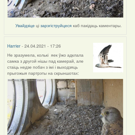
Увайдзіце
ці
зарэгіструйцеся
каб пакідаць каментары.
Harrier
- 24.04.2021 - 17:26
Не зразумела, колькі яек ўжо адклала
самка з другой нішы пад камерай, але
стаіць недзе побач з імі і выходзяць
прыгожыя партрэты на скрыншотах: