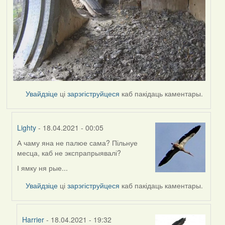
Увайдзіце
ці
зарэгіструйцеся
каб пакідаць каментары.
Lighty
- 18.04.2021 - 00:05
А чаму яна не палюе сама? Пільнуе
In
месца, каб не экспрапрыявалі?
reply
to
І ямку ня рые...
by
Увайдзіце
ці
зарэгіструйцеся
каб пакідаць каментары.
Harrier
Harrier
- 18.04.2021 - 19:32