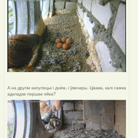
А на другім капуляцыі і днём, і ўвечары. Цікава, калі самка
адкладзе першае яйка?