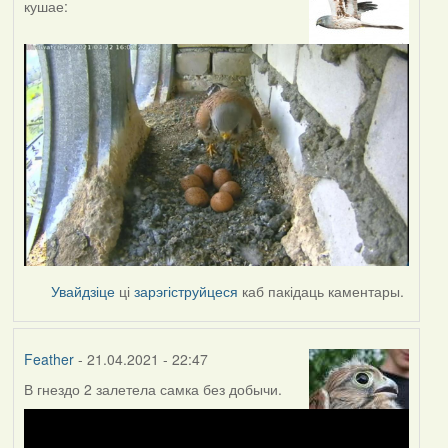
кушае:
Увайдзіце
ці
зарэгіструйцеся
каб пакідаць каментары.
Feather
- 21.04.2021 - 22:47
В гнездо 2 залетела самка без добычи.