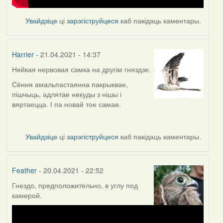
Увайдзіце
ці
зарэгіструйцеся
каб пакідаць каментары.
Harrier
- 21.04.2021 - 14:37
Нейкая нервовая самка на другім гняздзе.
Сёння амальпастаянна пакрыквае,
пішчыць, адлятае некуды з нішы і
вяртаецца. І па новай тое самае.
Увайдзіце
ці
зарэгіструйцеся
каб пакідаць каментары.
Feather
- 20.04.2021 - 22:52
Гнездо, предположительно, в углу под
камерой.