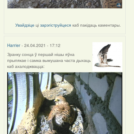
Увайдзіце
ці
зарэгіструйцеся
каб пакідаць каментары.
Harrier
- 24.04.2021 - 17:12
Зранку сонца ў першай нішы яўна
прыпякае і самка вымушана часта дыхаць
каб ахалоджвацца: