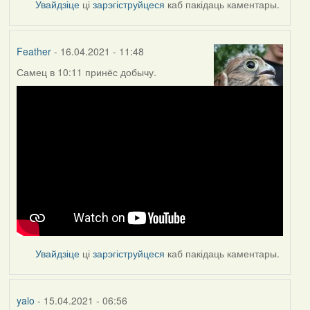
Увайдзіце
ці
зарэгіструйцеся
каб пакідаць каментары.
Feather
- 16.04.2021 - 11:48
Самец в 10:11 принёс добычу.
Увайдзіце
ці
зарэгіструйцеся
каб пакідаць каментары.
yalo
- 15.04.2021 - 06:56