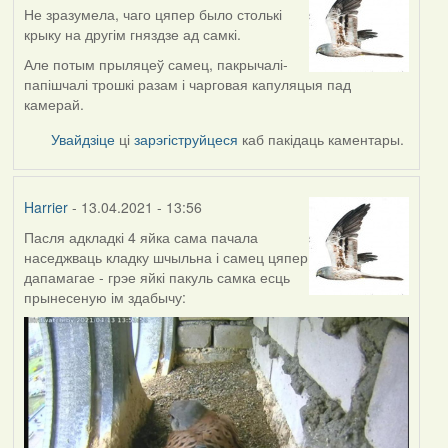
Не зразумела, чаго цяпер было столькі
крыку на другім гняздзе ад самкі.
Але потым прыляцеў самец, пакрычалі-
папішчалі трошкі разам і чарговая капуляцыя пад
камерай.
Увайдзіце
ці
зарэгіструйцеся
каб пакідаць каментары.
Harrier
- 13.04.2021 - 13:56
Пасля адкладкі 4 яйка сама пачала
наседжваць кладку шчыльна і самец цяпер
дапамагае - грэе яйкі пакуль самка есць
прынесеную ім здабычу: