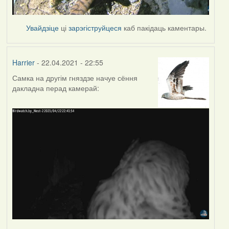
Увайдзіце
ці
зарэгіструйцеся
каб пакідаць каментары.
Harrier
- 22.04.2021 - 22:55
Самка на другім гняздзе начуе сёння
дакладна перад камерай: