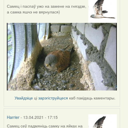
Самец і паспаў ужо на замене на гняздзе,
а самка яшчэ не вярнулася)
Увайдзіце
ці
зарэгіструйцеся
каб пакідаць каментары.
Harrier
- 13.04.2021 - 17:15
Самец сеў падмяніць самку на яйках на