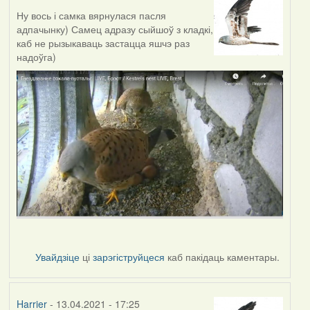
Ну вось і самка вярнулася пасля
адпачынку) Самец адразу сыйшоў з кладкі,
каб не рызыкаваць застацца яшчэ раз
надоўга)
Увайдзіце
ці
зарэгіструйцеся
каб пакідаць каментары.
Harrier
- 13.04.2021 - 17:25