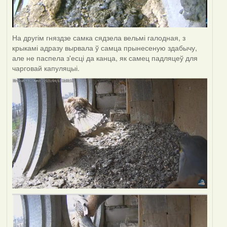
На другім гняздзе самка сядзела вельмі галодная, з
крыкамі адразу вырвала ў самца прынесеную здабычу,
але не паспела з'есці да канца, як самец падляцеў для
чарговай капуляцыі.