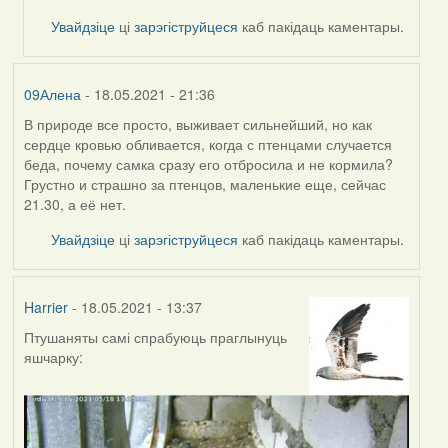
Увайдзіце
ці
зарэгіструйцеся
каб пакідаць каментары.
09Алена
- 18.05.2021 - 21:36
В природе все просто, выживает сильнейший, но как
сердце кровью обливается, когда с птенцами случается
беда, почему самка сразу его отбросила и не кормила?
Грустно и страшно за птенцов, маленькие еще, сейчас
21.30, а её нет.
Увайдзіце
ці
зарэгіструйцеся
каб пакідаць каментары.
Harrier
- 18.05.2021 - 13:37
Птушаняты самі спрабуюць праглынуць
яшчарку: