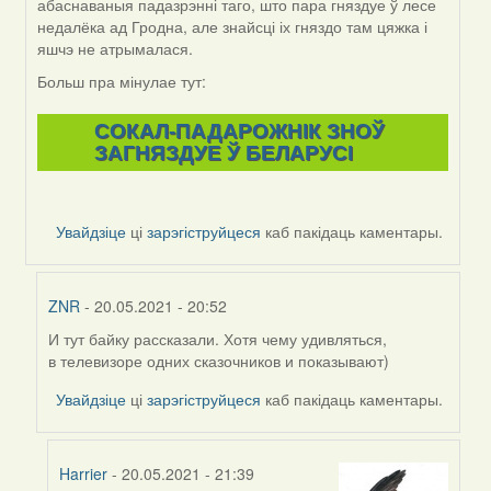
абаснаваныя падазрэнні таго, што пара гняздуе ў лесе
недалёка ад Гродна, але знайсці іх гняздо там цяжка і
яшчэ не атрымалася.
Больш пра мінулае тут:
СОКАЛ-ПАДАРОЖНІК ЗНОЎ
ЗАГНЯЗДУЕ Ў БЕЛАРУСІ
Увайдзіце
ці
зарэгіструйцеся
каб пакідаць каментары.
ZNR
- 20.05.2021 - 20:52
И тут байку рассказали. Хотя чему удивляться,
In
в телевизоре одних сказочников и показывают)
reply
to
Увайдзіце
ці
зарэгіструйцеся
каб пакідаць каментары.
by
Harrier
Harrier
- 20.05.2021 - 21:39