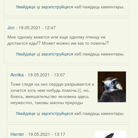
Увайдзіце
ці
зарэгіструйцеся
каб пакідаць каментары.
Jon
- 19.05.2021 - 12:47
Мне одному кажется или еще одному птенцу не
достается еды!? Может можно им как то помочь!?
Увайдзіце
ці
зарэгіструйцеся
каб пакідаць каментары.
Annika
- 19.05.2021 - 13:07
Тоже глядя на них сердце разрывается и
In
хочется хоть чем-нибудь помочь:((, но,
reply
боюсь, вмешательство человека здесь
to
неуместно, таковы законы природы
by
Jon
Увайдзіце
ці
зарэгіструйцеся
каб пакідаць каментары.
Harrier
- 19.05.2021 - 13:17