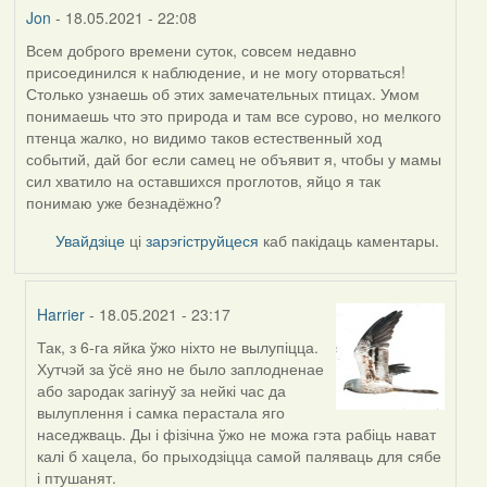
Jon
- 18.05.2021 - 22:08
Всем доброго времени суток, совсем недавно
присоединился к наблюдение, и не могу оторваться!
Столько узнаешь об этих замечательных птицах. Умом
понимаешь что это природа и там все сурово, но мелкого
птенца жалко, но видимо таков естественный ход
событий, дай бог если самец не объявит я, чтобы у мамы
сил хватило на оставшихся проглотов, яйцо я так
понимаю уже безнадёжно?
Увайдзіце
ці
зарэгіструйцеся
каб пакідаць каментары.
Harrier
- 18.05.2021 - 23:17
Так, з 6-га яйка ўжо ніхто не вылупіцца.
In
Хутчэй за ўсё яно не было заплодненае
reply
або зародак загінуў за нейкі час да
to
вылуплення і самка перастала яго
by
наседжваць. Ды і фізічна ўжо не можа гэта рабіць нават
Jon
калі б хацела, бо прыходзіцца самой паляваць для сябе
і птушанят.