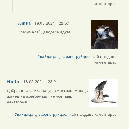
каментары.
Annika
- 19.05.2021 - 22:57
Зразумела( Дзякуй за адказ
In
reply
to
by
Увайдзіце
ці
зарэгіструйцеся
каб пакідаць
Harrier
каментары.
Harrier
- 18.05.2021 - 23:21
Добра, што самка начуе з малымі. Маюць
шанец на абагрэў калі не ўсе, дык
некаторыя.
Увайдзіце
ці
зарэгіструйцеся
каб пакідаць каментары.