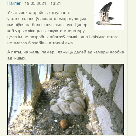
Harrier
- 19.05.2021 - 13:21
У чатырох старэйшых птушанят
усталявалася ўласная тэрмарэгуляцыя і
змяніўся на больш шчыльны пух. Цяпер,
каб утрымліваць высокую тэмпературу
цела ім не патрэбны абагрэў самкі - яна і фізічна гэтага
не змагла б зрабіць, а толькі ежа.
А пяты, на жаль, памёр і ляжыць далей ад камеры асобна
ад іншых.