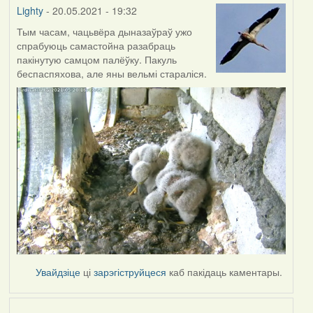
Lighty
- 20.05.2021 - 19:32
Тым часам, чацьвёра дыназаўраў ужо
спрабуюць самастойна разабраць
пакінутую самцом палёўку. Пакуль
беспаспяхова, але яны вельмі стараліся.
Увайдзіце
ці
зарэгіструйцеся
каб пакідаць каментары.