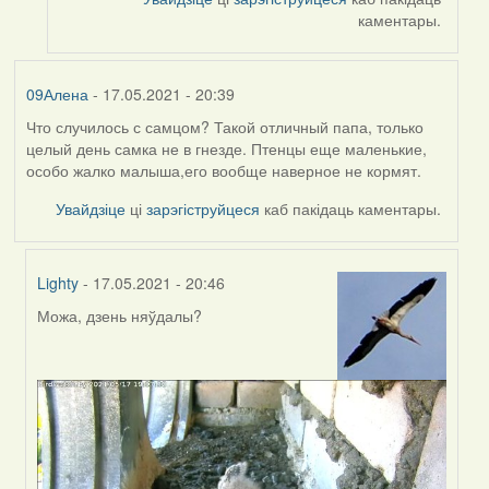
ZNR
каментары.
09Алена
- 17.05.2021 - 20:39
Что случилось с самцом? Такой отличный папа, только
целый день самка не в гнезде. Птенцы еще маленькие,
особо жалко малыша,его вообще наверное не кормят.
Увайдзіце
ці
зарэгіструйцеся
каб пакідаць каментары.
Lighty
- 17.05.2021 - 20:46
Можа, дзень няўдалы?
In
reply
to
by
09Алена