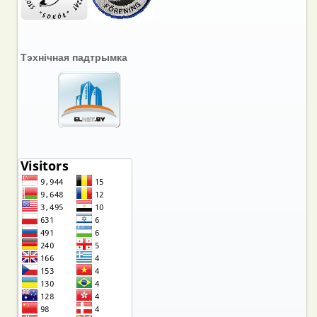
Тэхнічная падтрымка