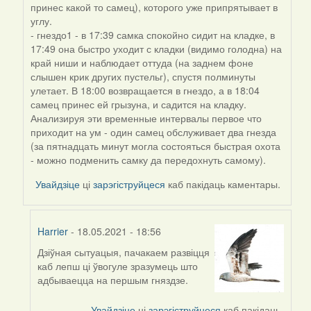
принес какой то самец), которого уже припрятывает в
углу.
- гнездо1 - в 17:39 самка спокойно сидит на кладке, в
17:49 она быстро уходит с кладки (видимо голодна) на
край ниши и наблюдает оттуда (на заднем фоне
слышен крик других пустельг), спустя полминуты
улетает. В 18:00 возвращается в гнездо, а в 18:04
самец принес ей грызуна, и садится на кладку.
Анализируя эти временные интервалы первое что
приходит на ум - один самец обслуживает два гнезда
(за пятнадцать минут могла состояться быстрая охота
- можно подменить самку да передохнуть самому).
Увайдзіце
ці
зарэгіструйцеся
каб пакідаць каментары.
Harrier
- 18.05.2021 - 18:56
Дзіўная сытуацыя, пачакаем развіцця
In
каб лепш ці ўвогуле зразумець што
reply
адбываецца на першым гняздзе.
to
by
Увайдзіце
ці
зарэгіструйцеся
каб пакідаць