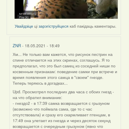
Увайдзіце
ці
зарэгіструйцеся
каб пакідаць каментары.
ZNR
- 18.05.2021 - 18:49
Хм... Не только вам кажется, что рисунок пестрин на
In
спине отличается на этих скринах, соглашусь. Я то
reply
предполагал, что это был самец из соседней ниши по
to
косвенным признакам: поведение самки при встрече и
by
время появления этого самца в "своем" гнезде.
Lighty
Теперь теряюсь в догадках...
Upd. Просмотрел последних два часа с обоих гнезд -
на что обратил внимание:
- гнездо2 - в 17:39 самка возвращается с грызуном
(возможно что поймала сама, где то с час
отсутствовала) и сразу его скармливает птенцам, в
17:49 она улетает из гнезда и через десяток секунд
возвращается с очередным грызуном (явно что