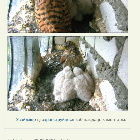
Увайдзіце
ці
зарэгіструйцеся
каб пакідаць каментары.