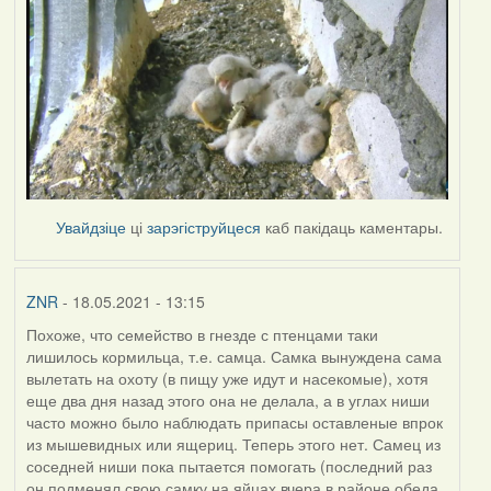
Увайдзіце
ці
зарэгіструйцеся
каб пакідаць каментары.
ZNR
- 18.05.2021 - 13:15
Похоже, что семейство в гнезде с птенцами таки
лишилось кормильца, т.е. самца. Самка вынуждена сама
вылетать на охоту (в пищу уже идут и насекомые), хотя
еще два дня назад этого она не делала, а в углах ниши
часто можно было наблюдать припасы оставленые впрок
из мышевидных или ящериц. Теперь этого нет. Самец из
соседней ниши пока пытается помогать (последний раз
он подменял свою самку на яйцах вчера в районе обеда,