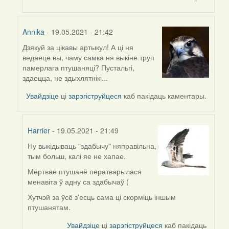
Annika
- 19.05.2021 - 21:42
Дзякуй за цікавы артыкул! А ці ня
In
ведаеце вы, чаму самка ня выкіне труп
reply
памерлага птушаняці? Пустальгі,
to
здаецца, не здыхлятнікі...
by
Harrier
Увайдзіце
ці
зарэгіструйцеся
каб пакідаць каментары.
Harrier
- 19.05.2021 - 21:49
Ну выкідываць "здабычу" няправільна,
In
тым больш, калі яе не хапае.
reply
to
Мёртвае птушанё ператварылася
by
менавіта ў адну са здабычаў (
Annika
Хутчэй за ўсё з'есць сама ці скорміць іншым
птушанятам.
Увайдзіце
ці
зарэгіструйцеся
каб пакідаць