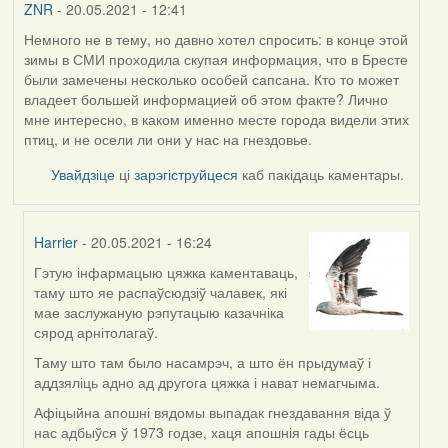
ZNR
- 20.05.2021 - 12:41
Немного не в тему, но давно хотел спросить: в конце этой
зимы в СМИ проходила скупая информация, что в Бресте
были замечены несколько особей сапсана. Кто то может
владеет большей информацией об этом факте? Лично
мне интересно, в каком именно месте города видели этих
птиц, и не осели ли они у нас на гнездовье.
Увайдзіце
ці
зарэгіструйцеся
каб пакідаць каментары.
Harrier
- 20.05.2021 - 16:24
Гэтую інфармацыю цяжка каментаваць,
In
таму што яе распаўсюдзіў чалавек, які
reply
мае заслужаную рэпутацыю казачніка
to
сярод арнітолагаў.
by
ZNR
Таму што там было насамрэч, а што ён прыдумаў і
аддзяліць адно ад другога цяжка і нават немагчыма.
Афіцыйна апошні вядомы выпадак гнездавання віда ў
нас адбыўся ў 1973 годзе, хаця апошнія гады ёсць