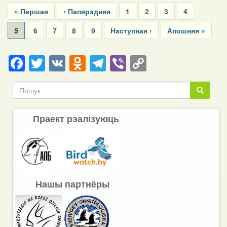
Pagination
First
« Першая
Previous
‹ Папярэдняя
Page
1
Page
2
Page
3
Page
4
page
page
Current
5
Page
6
Page
7
Page
8
Page
9
Next
Наступная ›
Last
Апошняя »
page
page
page
Facebook
Twitter
VK
Odnoklassniki
Telegram
Viber
Copy
Link
Пошук
Пошук
Праект рэалізуюць
Нашы партнёры