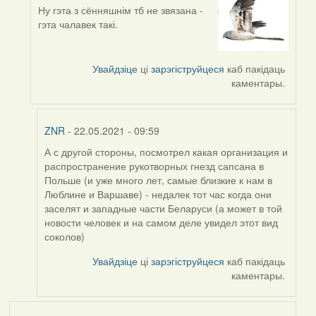
Ну гэта з сённяшнім тб не звязана -
In
гэта чалавек такі.
reply
to
by
Увайдзіце
ці
зарэгіструйцеся
каб пакідаць
ZNR
каментары.
ZNR
- 22.05.2021 - 09:59
А с другой стороны, посмотрел какая организация и
In
распространение рукотворных гнезд сапсана в
reply
Польше (и уже много лет, самые близкие к нам в
to
Люблине и Варшаве) - недалек тот час когда они
by
заселят и западные части Беларуси (а может в той
Harrier
новости человек и на самом деле увидел этот вид
соколов)
Увайдзіце
ці
зарэгіструйцеся
каб пакідаць
каментары.