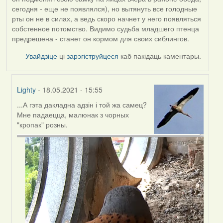
сегодня - еще не появлялся), но вытянуть все голодные
рты он не в силах, а ведь скоро начнет у него появляться
собстенное потомство. Видимо судьба младшего птенца
предрешена - станет он кормом для своих сиблингов.
Увайдзіце
ці
зарэгіструйцеся
каб пакідаць каментары.
Lighty
- 18.05.2021 - 15:55
...А гэта дакладна адзін і той жа самец?
In
Мне падаецца, малюнак з чорных
reply
"кропак" розны.
to
by
ZNR