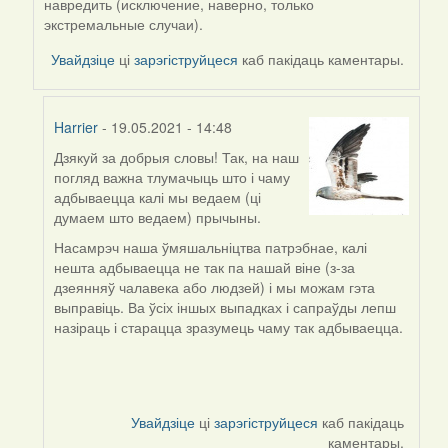
навредить (исключение, наверно, только
экстремальные случаи).
Увайдзіце
ці
зарэгіструйцеся
каб пакідаць каментары.
Harrier
- 19.05.2021 - 14:48
Дзякуй за добрыя словы! Так, на наш
In
погляд важна тлумачыць што і чаму
reply
адбываецца калі мы ведаем (ці
to
думаем што ведаем) прычыны.
by
Jon
Насамрэч наша ўмяшальніцтва патрэбнае, калі
нешта адбываецца не так па нашай віне (з-за
дзеянняў чалавека або людзей) і мы можам гэта
выправіць. Ва ўсіх іншых выпадках і сапраўды лепш
назіраць і старацца зразумець чаму так адбываецца.
Увайдзіце
ці
зарэгіструйцеся
каб пакідаць
каментары.