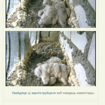
Увайдзіце
ці
зарэгіструйцеся
каб пакідаць каментары.