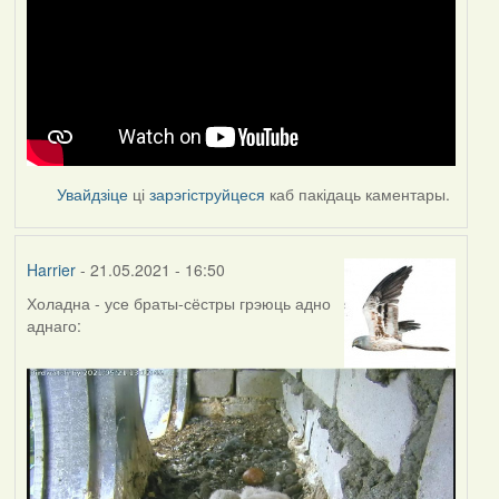
Увайдзіце
ці
зарэгіструйцеся
каб пакідаць каментары.
Harrier
- 21.05.2021 - 16:50
Холадна - усе браты-сёстры грэюць адно
аднаго: