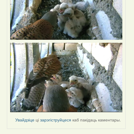
Увайдзіце
ці
зарэгіструйцеся
каб пакідаць каментары.