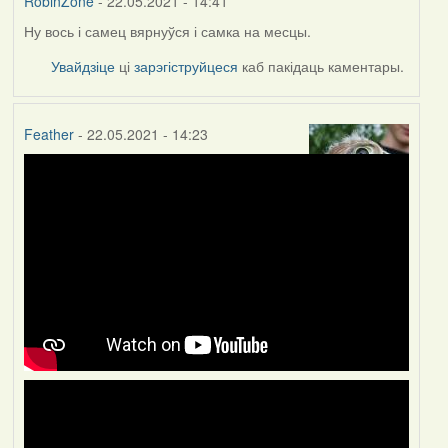
RobinZone
- 22.05.2021 - 14:41
Ну вось і самец вярнуўся і самка на месцы.
Увайдзіце
ці
зарэгіструйцеся
каб пакідаць каментары.
Feather
- 22.05.2021 - 14:23