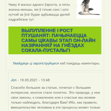
Чаму 4 малых аднаго ўзроста, а пяты
In
значна меншы, які ў гэтым сэнс і што
reply
хутчэй за ўсё будзе адбывацца далей
to
падрабязна тут:
by
Jon
ВЫЛУПЛЕННЕ I РОСТ
ПТУШАНЯТ: ПАЧЫНАЕЦЦА
САМЫ ЦІКАВЫ ЭТАП ОН-ЛАЙН
НАЗІРАННЯЎ НА ГНЁЗДАХ
СОКАЛА-ПУСТАЛЬГІ
Увайдзіце
ці
зарэгіструйцеся
каб пакідаць каментары.
Jon
- 19.05.2021 - 13:48
Спасибо большое за статью, почитал с большим
In
интересом, многое стало понятно. Это природа, у нее
reply
свои законы, к сожалению или к счастью мы можем
to
только наблюдать, благодаря Вам! Ибо, как правило,
by
вмешательство человека в эти процессы может только
Harrier