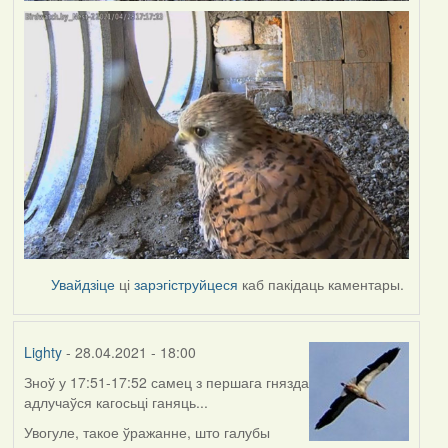
Увайдзіце
ці
зарэгіструйцеся
каб пакідаць каментары.
Lighty
- 28.04.2021 - 18:00
Зноў у 17:51-17:52 самец з першага гнязда
адлучаўся кагосьці ганяць...
Увогуле, такое ўражанне, што галубы