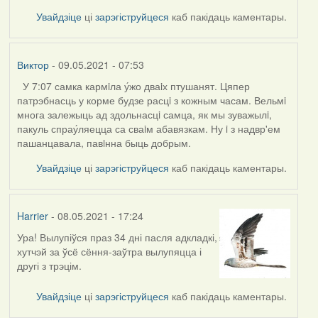
Увайдзіце
ці
зарэгіструйцеся
каб пакідаць каментары.
Виктор
- 09.05.2021 - 07:53
У 7:07 самка кармiла у́жо дваiх птушанят. Цяпер
патрэбнасць у корме будзе расцi з кожным часам. Вельмi
многа залежыць ад здольнасцi самца, як мы зуважылi,
пакуль спрау́ляецца са сваiм абавязкам. Ну i з надвр'ем
пашанцавала, павiнна быць добрым.
Увайдзіце
ці
зарэгіструйцеся
каб пакідаць каментары.
Harrier
- 08.05.2021 - 17:24
Ура! Вылупіўся праз 34 дні пасля адкладкі,
хутчэй за ўсё сёння-заўтра вылупяцца і
другі з трэцім.
Увайдзіце
ці
зарэгіструйцеся
каб пакідаць каментары.