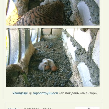
Увайдзіце
ці
зарэгіструйцеся
каб пакідаць каментары.