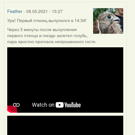
Feather
- 08.05.2021 - 15:27
Ура! Первый птенец вылупился в 14:34!
Через 3 минуты после вылупления
первого птенца в гнездо залетел голубь,
пара яростно прогнала непрошенного гостя.