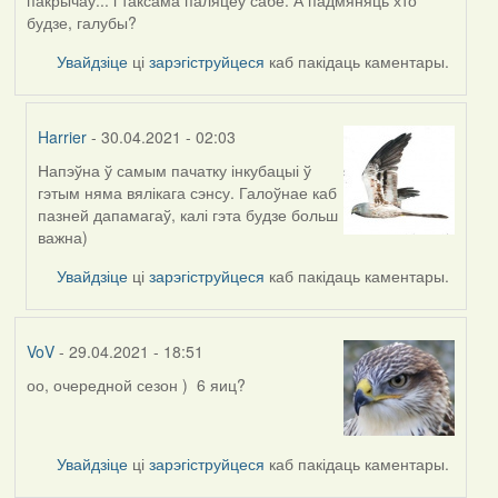
будзе, галубы?
Увайдзіце
ці
зарэгіструйцеся
каб пакідаць каментары.
Harrier
- 30.04.2021 - 02:03
Напэўна ў самым пачатку інкубацыі ў
In
гэтым няма вялікага сэнсу. Галоўнае каб
reply
пазней дапамагаў, калі гэта будзе больш
to
важна)
by
Lighty
Увайдзіце
ці
зарэгіструйцеся
каб пакідаць каментары.
VoV
- 29.04.2021 - 18:51
оо, очередной сезон ) 6 яиц?
Увайдзіце
ці
зарэгіструйцеся
каб пакідаць каментары.