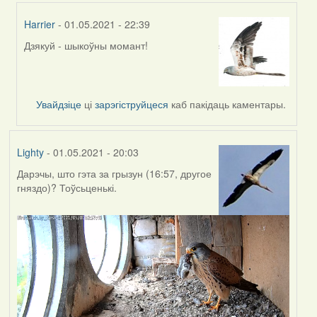
Harrier
- 01.05.2021 - 22:39
Дзякуй - шыкоўны момант!
In
reply
to
by
Увайдзіце
ці
зарэгіструйцеся
каб пакідаць каментары.
Feather
Lighty
- 01.05.2021 - 20:03
Дарэчы, што гэта за грызун (16:57, другое
гняздо)? Тоўсьценькі.