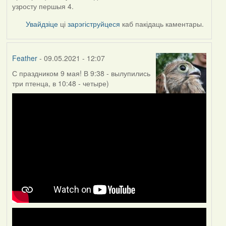
узросту першыя 4.
Увайдзіце
ці
зарэгіструйцеся
каб пакідаць каментары.
Feather
- 09.05.2021 - 12:07
С праздником 9 мая! В 9:38 - вылупились
три птенца, в 10:48 - четыре)