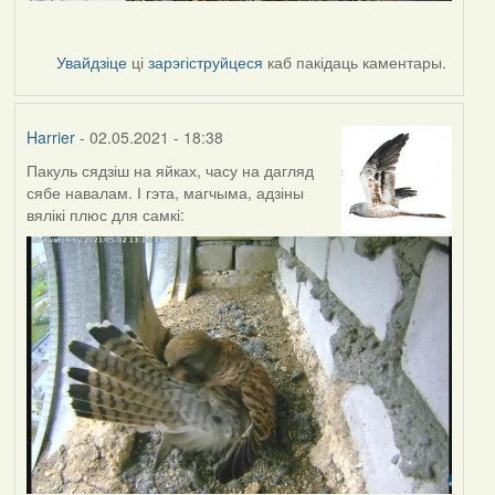
Увайдзіце
ці
зарэгіструйцеся
каб пакідаць каментары.
Harrier
- 02.05.2021 - 18:38
Пакуль сядзіш на яйках, часу на дагляд
сябе навалам. І гэта, магчыма, адзіны
вялікі плюс для самкі: