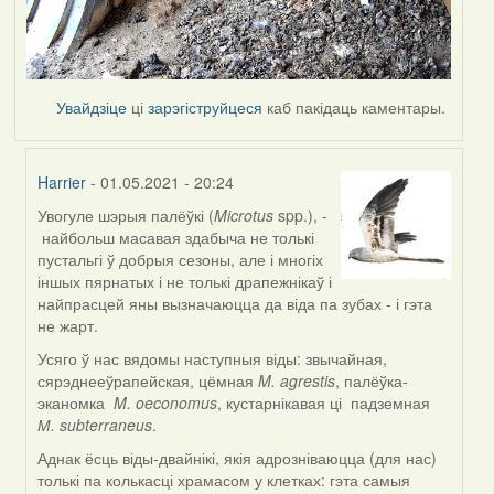
Увайдзіце
ці
зарэгіструйцеся
каб пакідаць каментары.
Harrier
- 01.05.2021 - 20:24
Увогуле шэрыя палёўкі (
Microtus
spp.), -
In
найбольш масавая здабыча не толькі
reply
пустальгі ў добрыя сезоны, але і многіх
to
іншых пярнатых і не толькі драпежнікаў і
by
найпрасцей яны вызначаюцца да віда па зубах - і гэта
Lighty
не жарт.
Усяго ў нас вядомы наступныя віды: звычайная,
сярэднееўрапейская, цёмная
M. agrestis
, палёўка-
эканомка
M. oeconomus
, кустарнікавая ці падземная
М. subterraneus
.
Аднак ёсць віды-двайнікі, якія адрозніваюцца (для нас)
толькі па колькасці храмасом у клетках: гэта самыя