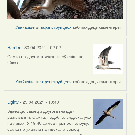
Увайдзіце
ці
зарэгіструйцеся
каб пакідаць каментары.
Harrier
- 30.04.2021 - 02:02
Самка на другім гняздзе ізноў спіць на
яйках.
Увайдзіце
ці
зарэгіструйцеся
каб пакідаць каментары.
Lighty
- 29.04.2021 - 19:49
Здаецца, самец з другога гнязда -
разгільдзяй. Самка, падобна, сядзела ўжо
на яйках. У 19:40 самец прынес палёўку,
самка яе ўхапіла і зляцела, а самец
пакрычаў... і таксама паляцеў сабе. А падмяняць хто