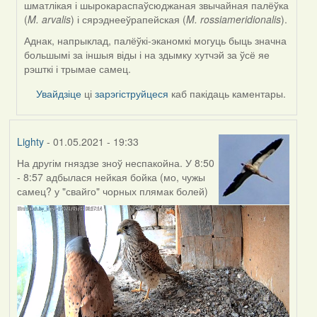
шматлікая і шырокараспаўсюджаная звычайная палёўка
(
M. arvalis
) і сярэднееўрапейская (
M. rossiameridionalis
).
Аднак, напрыклад, палёўкі-эканомкі могуць быць значна
большымі за іншыя віды і на здымку хутчэй за ўсё яе
рэшткі і трымае самец.
Увайдзіце
ці
зарэгіструйцеся
каб пакідаць каментары.
Lighty
- 01.05.2021 - 19:33
На другім гняздзе зноў неспакойна. У 8:50
- 8:57 адбылася нейкая бойка (мо, чужы
самец? у "свайго" чорных плямак болей)