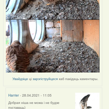
Увайдзіце
ці
зарэгіструйцеся
каб пакідаць каментары.
Harrier
- 28.04.2021 - 11:05
Добрая ніша не можа і не будзе
In
пуставаць)