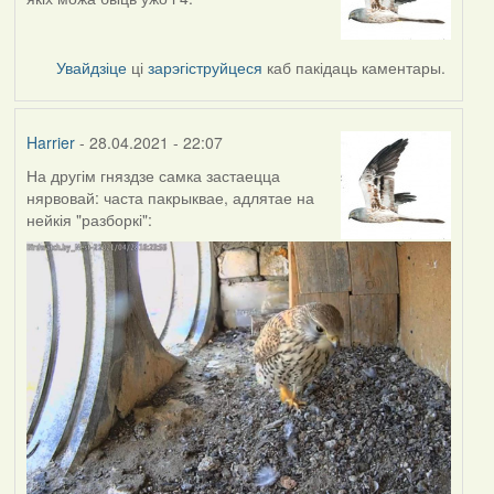
Увайдзіце
ці
зарэгіструйцеся
каб пакідаць каментары.
Harrier
- 28.04.2021 - 22:07
На другім гняздзе самка застаецца
нярвовай: часта пакрыквае, адлятае на
нейкія "разборкі":