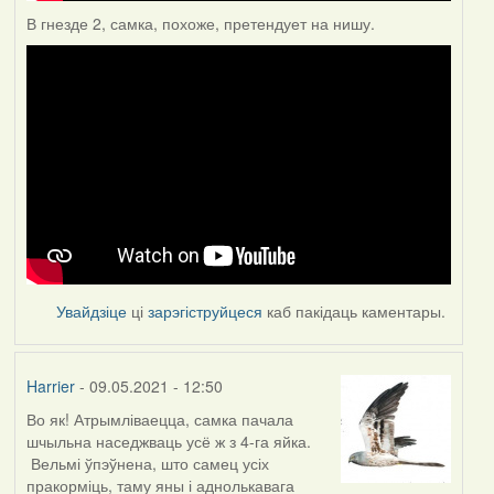
В гнезде 2, самка, похоже, претендует на нишу.
Увайдзіце
ці
зарэгіструйцеся
каб пакідаць каментары.
Harrier
- 09.05.2021 - 12:50
Во як! Атрымліваецца, самка пачала
шчыльна наседжваць усё ж з 4-га яйка.
Вельмі ўпэўнена, што самец усіх
пракорміць, таму яны і аднолькавага