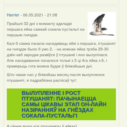
Harrier
- 06.05.2021 - 21:08
Прайшлі 32 дні з моманту адкладкі
першага яйка самкай сокала-пустальгі на
першым гняздзе.
Калі б самка пачала наседжваць яйкі з першага, птушанят
на гняздзе было б ужо 2, - на кожнае яйка трэба 29-30
дзён каб зародак развіўся ў птушанё і яно вылупілася.
Але наседжванне пачалося толькі з 3 ці 4га яйка з 6, і
праверыць гэта можна будзе ў бліжэйшыя дні.
Што чакае нас у бліжэйшы месяц пасля вылуплення
птушанят, я падрабязна распісаў тут:
ВЫЛУПЛЕННЕ I РОСТ
ПТУШАНЯТ: ПАЧЫНАЕЦЦА
САМЫ ЦІКАВЫ ЭТАП ОН-ЛАЙН
НАЗІРАННЯЎ НА ГНЁЗДАХ
СОКАЛА-ПУСТАЛЬГІ
А сёння яшчэ усе птушаняты ў яйках)