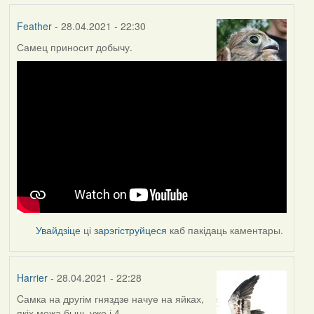
Feather
- 28.04.2021 - 22:30
Самец приносит добычу.
Увайдзіце
ці
зарэгіструйцеся
каб пакідаць каментары.
Harrier
- 28.04.2021 - 22:28
Cамка на другім гняздзе начуе на яйках,
якіх можа быць ужо і 4.