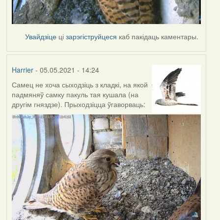
Увайдзіце
ці
зарэгіструйцеся
каб пакідаць каментары.
Harrier
- 05.05.2021 - 14:24
Самец не хоча сыходзіць з кладкі, на якой
падмяняў самку пакуль тая кушала (на
другім гняздзе). Прыходзіцца ўгаворваць: