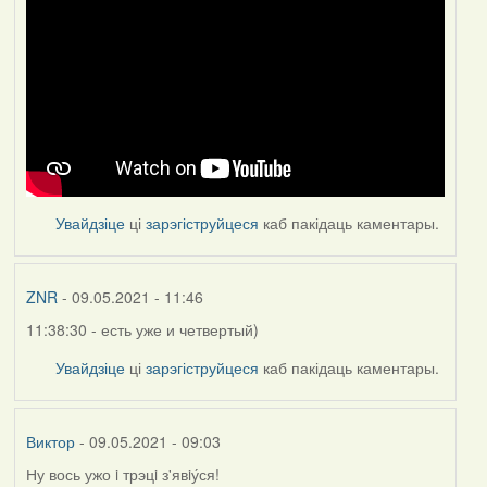
Увайдзіце
ці
зарэгіструйцеся
каб пакідаць каментары.
ZNR
- 09.05.2021 - 11:46
11:38:30 - есть уже и четвертый)
Увайдзіце
ці
зарэгіструйцеся
каб пакідаць каментары.
Виктор
- 09.05.2021 - 09:03
Ну вось ужо i трэцi з'явiу́ся!