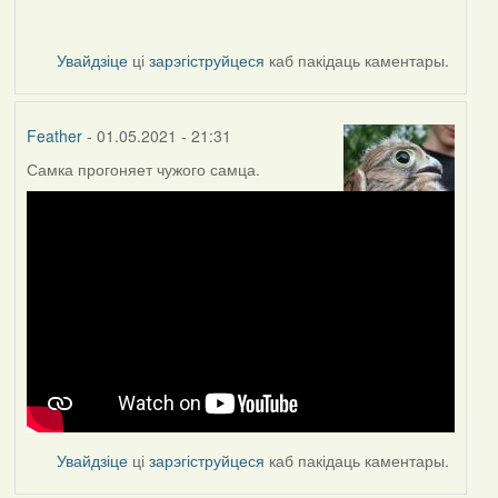
Увайдзіце
ці
зарэгіструйцеся
каб пакідаць каментары.
Feather
- 01.05.2021 - 21:31
Самка прогоняет чужого самца.
Увайдзіце
ці
зарэгіструйцеся
каб пакідаць каментары.