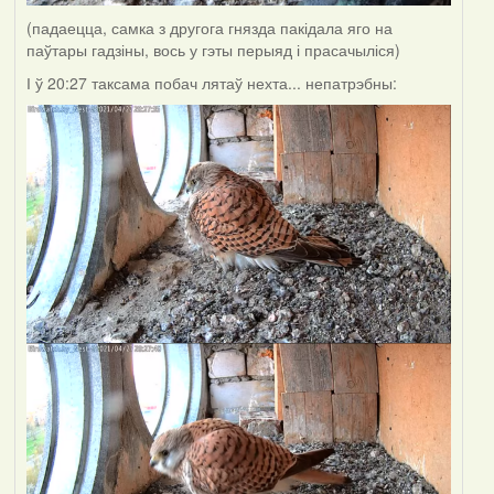
(падаецца, самка з другога гнязда пакідала яго на
паўтары гадзіны, вось у гэты перыяд і прасачыліся)
І ў 20:27 таксама побач лятаў нехта... непатрэбны: