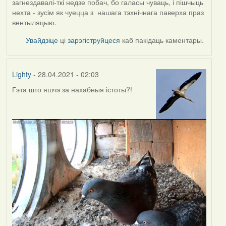
загнездавалі-ткі недзе побач, бо галасы чуваць, і пішчыць
нехта - зусім як чуецца з нашага тэхнічнага паверха праз
вентыляцыю.
Увайдзіце
ці
зарэгіструйцеся
каб пакідаць каментары.
Lighty
- 28.04.2021 - 02:03
Гэта што яшчэ за нахабныя істоты?!