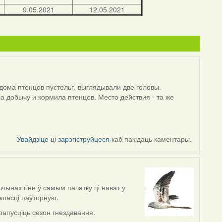
9.05.2021
12.05.2021
дома птенцов пустельг, выглядывали две головы.
ла добычу и кормила птенцов. Место действия - та же
Увайдзіце
ці
зарэгіструйцеся
каб пакідаць каментары.
ычынах гіне ў самым пачатку ці нават у
класці паўторную.
рапусціць сезон гнездавання.