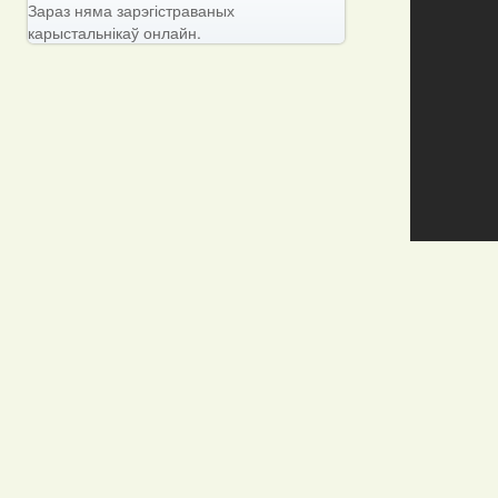
Зараз няма зарэгістраваных
карыстальнікаў онлайн.