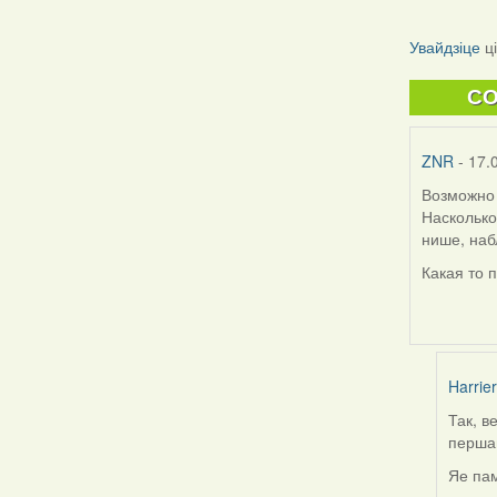
Увайдзіце
ц
C
ZNR
- 17.
Возможно 
Насколько
нише, наб
Какая то 
Harrier
Так, в
In
першай
reply
to
Яе пам