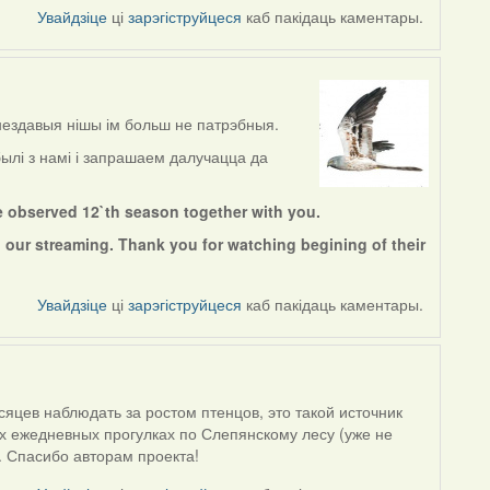
Увайдзіце
ці
зарэгіструйцеся
каб пакідаць каментары.
нездавыя нішы ім больш не патрэбныя.
ылі з намі і запрашаем далучацца да
e observed 12`th season together with you.
 our streaming. Thank you for watching begining of their
Увайдзіце
ці
зарэгіструйцеся
каб пакідаць каментары.
яцев наблюдать за ростом птенцов, это такой источник
их ежедневных прогулках по Слепянскому лесу (уже не
. Спасибо авторам проекта!