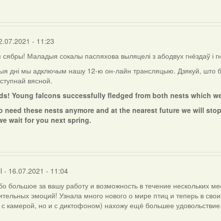
2.07.2021 - 11:23
сябры! Маладыя сокалы паспяхова выляцелі з абодвух гнёздаў і г
ыя дні мы адключым нашу 12-ю он-лайн трансляцыю. Дзякуй, што б
ступнай вясной.
nds! Young falcons successfully fledged from both nests which w
o need these nests anymore and at the nearest future we will stop
we wait for you next spring.
l
- 16.07.2021 - 11:04
о большое за вашу работу и возможность в течение нескольких мес
тельных эмоций! Узнала много нового о мире птиц и теперь в сво
 с камерой, но и с диктофоном) нахожу ещё большее удовольствие