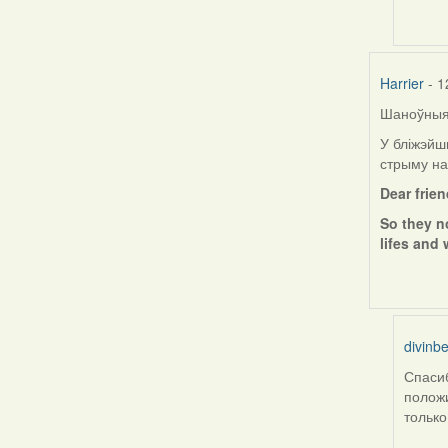
by
ZNR
Harrier
- 1
Шаноўныя 
У бліжэйш
стрыму на
Dear frie
So they n
lifes and 
divinbe
Спасиб
In
положи
reply
только
to
by