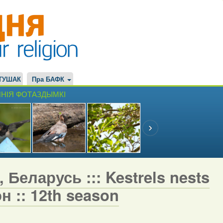
ТУШАК
Пра БАФК
НІЯ ФОТАЗДЫМКІ
 Беларусь ::: Kestrels nests
н :: 12th season