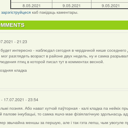
8.05.2021
9.05.2021
9.05.2021
і
зарэгіструйцеся
каб пакідаць каментары.
OMMENTS
07.2021 - 21:23
будет интересно - наблюдал сегодня в чердачной нише соседнего 
 мог разглядеть возраст в районе двух недель, ну и самка разрыва
людения птиц в которой писал тут в комментах весной.
поздняя кладка
- 17.07.2021 - 23:54
ельмі позняя. Або нават хутчэй паўторная - калі кладка па нейкіх пр
 палове інкубацыі, то самка яшчэ мае фізіялагічную здольнасць ад
ер звычайна меншы за першую, але і так гэта лепш, чым увогуле п