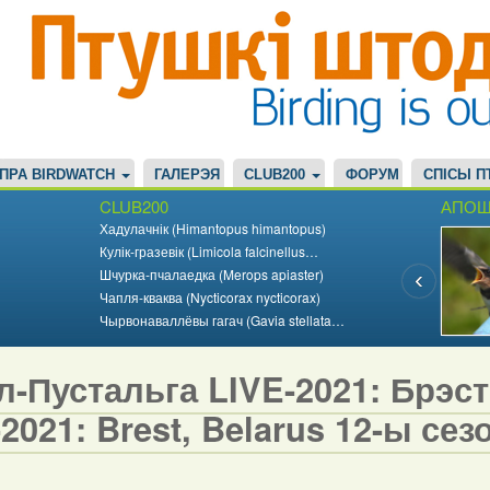
ПРА BIRDWATCH
ГАЛЕРЭЯ
CLUB200
ФОРУМ
СПІСЫ П
CLUB200
АПОШ
Хадулачнік (Himantopus himantopus)
Кулік-гразевік (Limicola falcinellus…
Шчурка-пчалаедка (Merops apiaster)
Чапля-кваква (Nycticorax nycticorax)
Чырвонаваллёвы гагач (Gavia stellata…
-Пустальга LIVE-2021: Брэст,
2021: Brest, Belarus 12-ы сезо