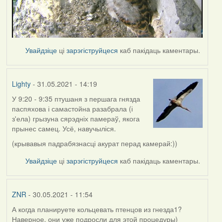
Увайдзіце
ці
зарэгіструйцеся
каб пакідаць каментары.
Lighty
- 31.05.2021 - 14:19
У 9:20 - 9:35 птушаня з першага гнязда
паспяхова і самастойна разабрала (і
з'ела) грызуна сярэдніх памераў, якога
прынес самец. Усё, навучыліся.
(крывавыя падрабязнасці акурат перад камерай:))
Увайдзіце
ці
зарэгіструйцеся
каб пакідаць каментары.
ZNR
- 30.05.2021 - 11:54
А когда планируете кольцевать птенцов из гнезда1?
Наверное, они уже подросли для этой процедуры)