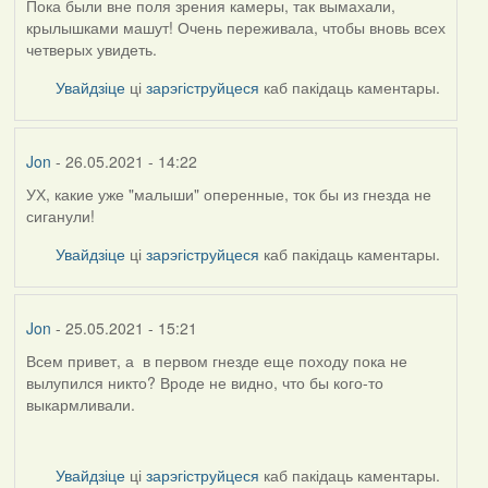
Пока были вне поля зрения камеры, так вымахали,
крылышками машут! Очень переживала, чтобы вновь всех
четверых увидеть.
Увайдзіце
ці
зарэгіструйцеся
каб пакідаць каментары.
Jon
- 26.05.2021 - 14:22
УХ, какие уже "малыши" оперенные, ток бы из гнезда не
сиганули!
Увайдзіце
ці
зарэгіструйцеся
каб пакідаць каментары.
Jon
- 25.05.2021 - 15:21
Всем привет, а в первом гнезде еще походу пока не
вылупился никто? Вроде не видно, что бы кого-то
выкармливали.
Увайдзіце
ці
зарэгіструйцеся
каб пакідаць каментары.