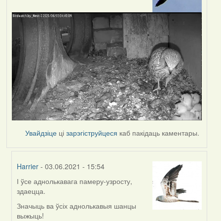
Увайдзіце
ці
зарэгіструйцеся
каб пакідаць каментары.
Harrier
- 03.06.2021 - 15:54
І ўсе аднолькавага памеру-узросту,
In
здаецца.
reply
to
Значыць ва ўсіх аднолькавыя шанцы
by
выжыць!