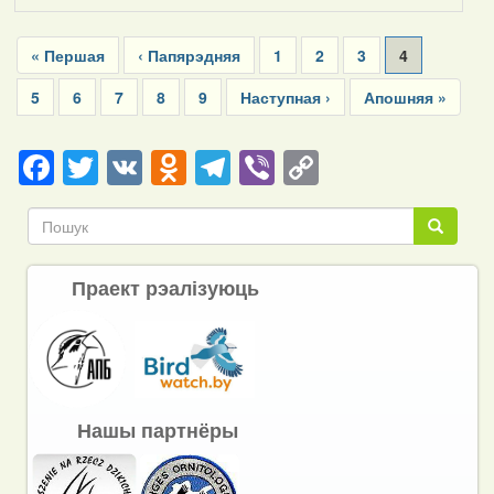
Pagination
First
« Першая
Previous
‹ Папярэдняя
Page
1
Page
2
Page
3
Current
4
page
page
page
Page
5
Page
6
Page
7
Page
8
Page
9
Next
Наступная ›
Last
Апошняя »
page
page
Facebook
Twitter
VK
Odnoklassniki
Telegram
Viber
Copy
Link
Пошук
Пошук
Праект рэалізуюць
Нашы партнёры