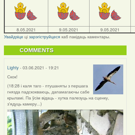
8.05.2021
9.05.2021
9.05.2021
Увайдзіце
ці
зарэгіструйцеся
каб пакідаць каментары.
COMMENTS
Lighty
- 03.06.2021 - 19:21
Скок!
(18:28 і каля таго - птушаняты з першага
гнязда падскокваюць, дапамагаючы сабе
крыламі. Па ўсім відаць - хутка палезуць на сценку,
з'ядуць камеру...)