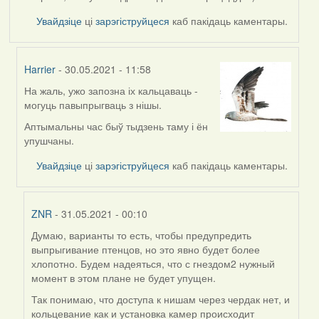
Увайдзіце
ці
зарэгіструйцеся
каб пакідаць каментары.
Harrier
- 30.05.2021 - 11:58
На жаль, ужо запозна іх кальцаваць -
In
могуць павыпрыгваць з нішы.
reply
to
Аптымальны час быў тыдзень таму і ён
by
упушчаны.
ZNR
Увайдзіце
ці
зарэгіструйцеся
каб пакідаць каментары.
ZNR
- 31.05.2021 - 00:10
Думаю, варианты то есть, чтобы предупредить
In
выпрыгивание птенцов, но это явно будет более
reply
хлопотно. Будем надеяться, что с гнездом2 нужный
to
момент в этом плане не будет упущен.
by
Harrier
Так понимаю, что доступа к нишам через чердак нет, и
кольцевание как и установка камер происходит