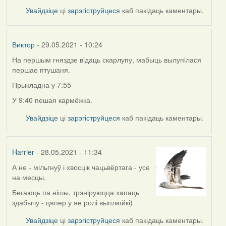
Увайдзіце
ці
зарэгіструйцеся
каб пакідаць каментары.
Виктор
- 29.05.2021 - 10:24
На першым гняздзе вiдаць скарлупу, мабыць вылупiлася
першае птушаня.
Прыкладна у 7:55
У 9:40 пешая кармёжка.
Увайдзіце
ці
зарэгіструйцеся
каб пакідаць каментары.
Harrier
- 28.05.2021 - 11:34
А не - мільгнуў і хвосцік чацьвёртага - усе
на месцы.
Бегаюць па нішы, трэніруюцца хапаць
здабычу - цяпер у яе ролі выплюйкі)
Увайдзіце
ці
зарэгіструйцеся
каб пакідаць каментары.