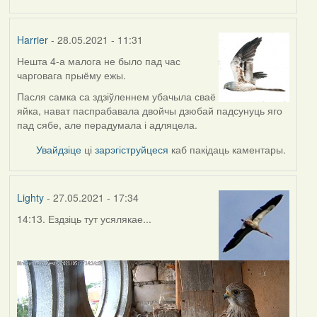
Harrier
- 28.05.2021 - 11:31
Нешта 4-а малога не было пад час
чарговага прыёму ежы.
Пасля самка са здзіўленнем убачыла сваё
яйка, нават паспрабавала двойчы дзюбай падсунуць яго
пад сябе, але перадумала і адляцела.
Увайдзіце
ці
зарэгіструйцеся
каб пакідаць каментары.
Lighty
- 27.05.2021 - 17:34
14:13. Ездзіць тут усялякае...