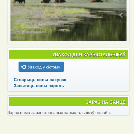
УВАХОД ДЛЯ КАРЫСТАЛЬНІКАЎ
Уваход у сістэму
Стварыць новы рахунак
Запытаць новы пароль
ЗАРАЗ НА САЙЦЕ
Зараз няма зарэгістраваных карыстальнікаў онлайн.