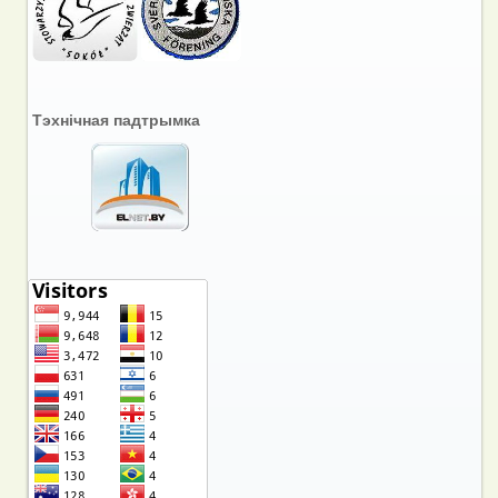
Тэхнічная падтрымка