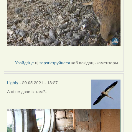
Увайдзіце
ці
зарэгіструйцеся
каб пакідаць каментары.
Lighty
- 29.05.2021 - 13:27
А ці не двое іх там?..