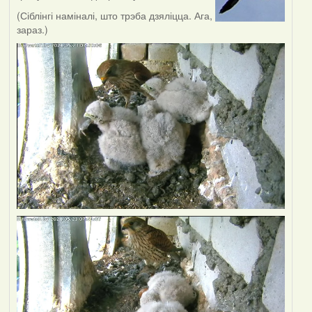
(Сіблінгі наміналі, што трэба дзяліцца. Ага,
зараз.)