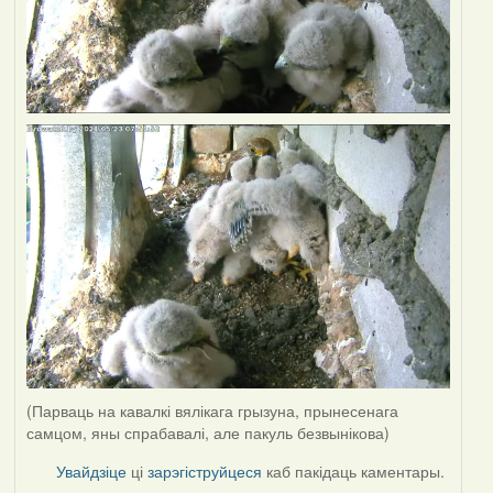
(Парваць на кавалкі вялікага грызуна, прынесенага
самцом, яны спрабавалі, але пакуль безвынікова)
Увайдзіце
ці
зарэгіструйцеся
каб пакідаць каментары.