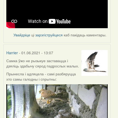
Увайдзіце
ці
зарэгіструйцеся
каб пакідаць каментары.
Harrier
- 01.06.2021 - 13:07
Самка ўжо не рызыкуе заставацца і
дзяліць здабычу сярод падрослых малых.
Прынесла і адляцела - самі разбяруцца
хто самы галодны і спрытны: