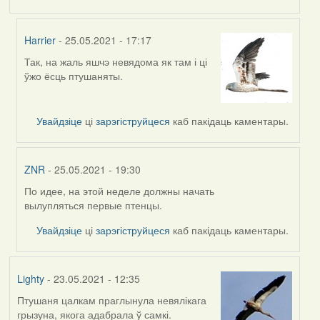
Harrier
- 25.05.2021 - 17:17
Так, на жаль яшчэ невядома як там і ці
In
ўжо ёсць птушаняты.
reply
to
by
Увайдзіце
ці
зарэгіструйцеся
каб пакідаць каментары.
Jon
ZNR
- 25.05.2021 - 19:30
По идее, на этой неделе должны начать
In
вылупляться первые птенцы.
reply
to
Увайдзіце
ці
зарэгіструйцеся
каб пакідаць каментары.
by
Jon
Lighty
- 23.05.2021 - 12:35
Птушаня цалкам праглынула невялікага
грызуна, якога адабрала ў самкі.