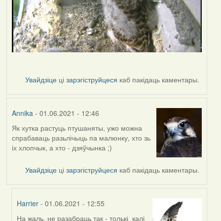
Увайдзіце
ці
зарэгіструйцеся
каб пакідаць каментары.
Annika
- 01.06.2021 - 12:46
Як хутка растуць птушаняты, ужо можна
спрабаваць разьлічыць па малюнку, хто зь
іх хлопчык, а хто - дзяўчынка ;)
Увайдзіце
ці
зарэгіструйцеся
каб пакідаць каментары.
Harrier
- 01.06.2021 - 12:55
На жаль, не разабраць так - толькі калі