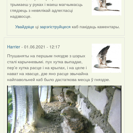
In
трымаеш у руках і маеш магчымасць
reply
глядзець з невялікай адлегласці
to
надзвосце.
by
Annika
Увайдзіце
ці
зарэгіструйцеся
каб пакідаць каментары.
Harrier
- 01.06.2021 - 12:17
Птушаняты на першым гняздзе з шэрых
сталі карычневымі. пух хутка выпадае,
пер'е хутка расце і на крылах, і на целе і
нават на хвасце, дзе яно расце звычайна
найпавольней каб было дастаткова месца ў гняздзе.