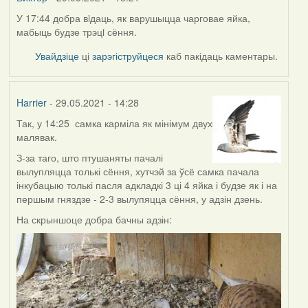
У 17:44 добра вiдаць, як варушыцца чарговае яйка,
мабыць будзе трэцi сёння.
Увайдзіце
ці
зарэгіструйцеся
каб пакідаць каментары.
Harrier
- 29.05.2021 - 14:28
Так, у 14:25 самка карміла як мінімум двух
малявак.
З-за таго, што птушаняты пачалі
вылупляцца толькі сёння, хутчэй за ўсё самка пачала
інкубацыю толькі пасля адкладкі 3 ці 4 яйка і будзе як і на
першым гняздзе - 2-3 вылупяцца сёння, у адзін дзень.
На скрыншоце добра бачны адзін: