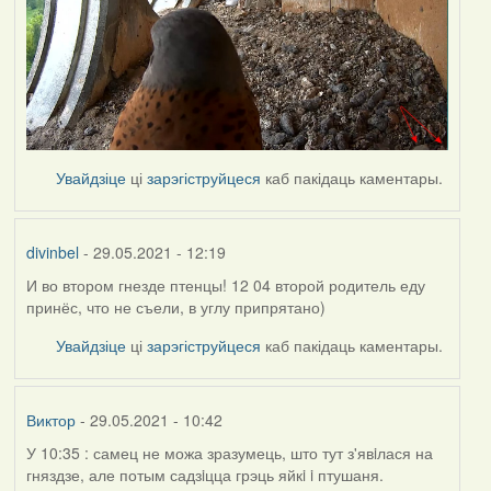
Увайдзіце
ці
зарэгіструйцеся
каб пакідаць каментары.
divinbel
- 29.05.2021 - 12:19
И во втором гнезде птенцы! 12 04 второй родитель еду
принёс, что не съели, в углу припрятано)
Увайдзіце
ці
зарэгіструйцеся
каб пакідаць каментары.
Виктор
- 29.05.2021 - 10:42
У 10:35 : самец не можа зразумець, што тут з'явiлася на
гняздзе, але потым садзiцца грэць яйкi i птушаня.