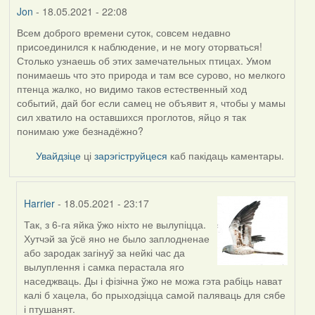
Jon
- 18.05.2021 - 22:08
Всем доброго времени суток, совсем недавно
присоединился к наблюдение, и не могу оторваться!
Столько узнаешь об этих замечательных птицах. Умом
понимаешь что это природа и там все сурово, но мелкого
птенца жалко, но видимо таков естественный ход
событий, дай бог если самец не объявит я, чтобы у мамы
сил хватило на оставшихся проглотов, яйцо я так
понимаю уже безнадёжно?
Увайдзіце
ці
зарэгіструйцеся
каб пакідаць каментары.
Harrier
- 18.05.2021 - 23:17
Так, з 6-га яйка ўжо ніхто не вылупіцца.
In
Хутчэй за ўсё яно не было заплодненае
reply
або зародак загінуў за нейкі час да
to
вылуплення і самка перастала яго
by
наседжваць. Ды і фізічна ўжо не можа гэта рабіць нават
Jon
калі б хацела, бо прыходзіцца самой паляваць для сябе
і птушанят.