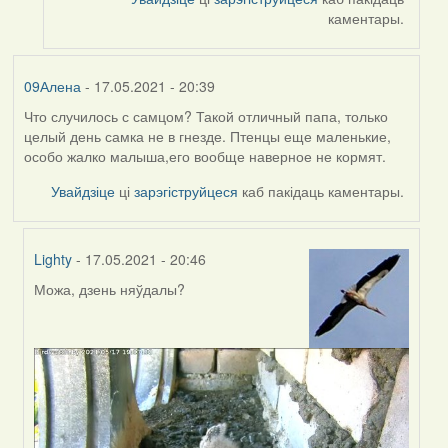
ZNR
каментары.
09Алена
- 17.05.2021 - 20:39
Что случилось с самцом? Такой отличный папа, только
целый день самка не в гнезде. Птенцы еще маленькие,
особо жалко малыша,его вообще наверное не кормят.
Увайдзіце
ці
зарэгіструйцеся
каб пакідаць каментары.
Lighty
- 17.05.2021 - 20:46
Можа, дзень няўдалы?
In
reply
to
by
09Алена