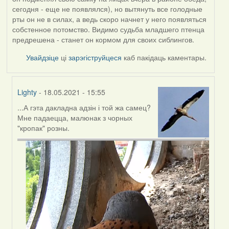
сегодня - еще не появлялся), но вытянуть все голодные
рты он не в силах, а ведь скоро начнет у него появляться
собстенное потомство. Видимо судьба младшего птенца
предрешена - станет он кормом для своих сиблингов.
Увайдзіце
ці
зарэгіструйцеся
каб пакідаць каментары.
Lighty
- 18.05.2021 - 15:55
...А гэта дакладна адзін і той жа самец?
In
Мне падаецца, малюнак з чорных
reply
"кропак" розны.
to
by
ZNR