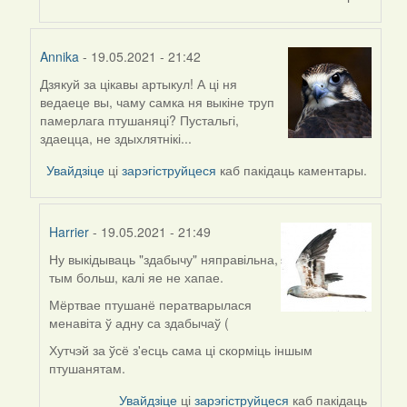
Annika
- 19.05.2021 - 21:42
Дзякуй за цікавы артыкул! А ці ня
In
ведаеце вы, чаму самка ня выкіне труп
reply
памерлага птушаняці? Пустальгі,
to
здаецца, не здыхлятнікі...
by
Harrier
Увайдзіце
ці
зарэгіструйцеся
каб пакідаць каментары.
Harrier
- 19.05.2021 - 21:49
Ну выкідываць "здабычу" няправільна,
In
тым больш, калі яе не хапае.
reply
to
Мёртвае птушанё ператварылася
by
менавіта ў адну са здабычаў (
Annika
Хутчэй за ўсё з'есць сама ці скорміць іншым
птушанятам.
Увайдзіце
ці
зарэгіструйцеся
каб пакідаць