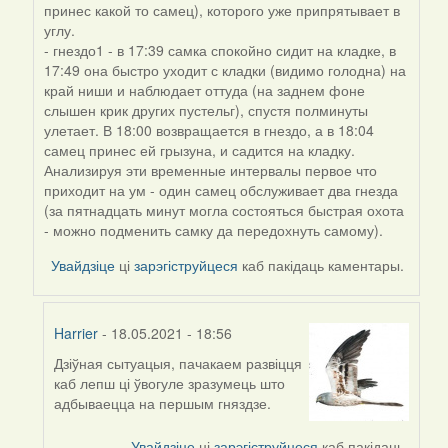
принес какой то самец), которого уже припрятывает в
углу.
- гнездо1 - в 17:39 самка спокойно сидит на кладке, в
17:49 она быстро уходит с кладки (видимо голодна) на
край ниши и наблюдает оттуда (на заднем фоне
слышен крик других пустельг), спустя полминуты
улетает. В 18:00 возвращается в гнездо, а в 18:04
самец принес ей грызуна, и садится на кладку.
Анализируя эти временные интервалы первое что
приходит на ум - один самец обслуживает два гнезда
(за пятнадцать минут могла состояться быстрая охота
- можно подменить самку да передохнуть самому).
Увайдзіце
ці
зарэгіструйцеся
каб пакідаць каментары.
Harrier
- 18.05.2021 - 18:56
Дзіўная сытуацыя, пачакаем развіцця
In
каб лепш ці ўвогуле зразумець што
reply
адбываецца на першым гняздзе.
to
by
Увайдзіце
ці
зарэгіструйцеся
каб пакідаць