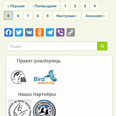
Pagination
First
« Першая
Previous
‹ Папярэдняя
Page
1
Page
2
Page
3
Page
4
page
page
Current
5
Page
6
Page
7
Page
8
Page
9
Next
Наступная ›
Last
Апошняя »
page
page
page
Facebook
Twitter
VK
Odnoklassniki
Telegram
Viber
Copy
Link
Пошук
Пошук
Праект рэалізуюць
Нашы партнёры