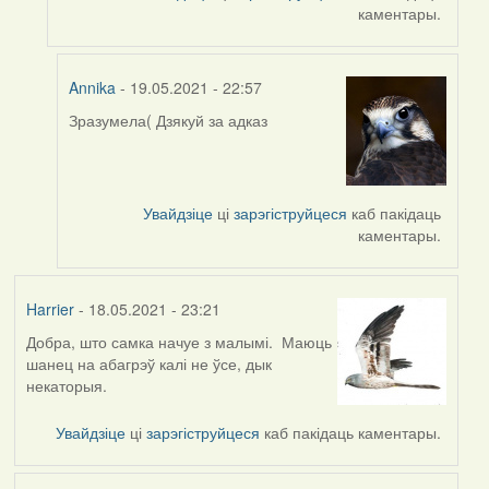
каментары.
Annika
- 19.05.2021 - 22:57
Зразумела( Дзякуй за адказ
In
reply
to
by
Увайдзіце
ці
зарэгіструйцеся
каб пакідаць
Harrier
каментары.
Harrier
- 18.05.2021 - 23:21
Добра, што самка начуе з малымі. Маюць
шанец на абагрэў калі не ўсе, дык
некаторыя.
Увайдзіце
ці
зарэгіструйцеся
каб пакідаць каментары.