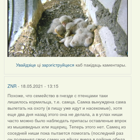
Увайдзіце
ці
зарэгіструйцеся
каб пакідаць каментары.
ZNR
- 18.05.2021 - 13:15
Похоже, что семейство в гнезде с птенцами таки
лишилось кормильца, т.е. самца. Самка вынуждена сама
вылетать на охоту (в пищу уже идут и насекомые), хотя
еще два дня назад этого она не делала, а в углах ниши
часто можно было наблюдать припасы оставленые впрок
из мышевидных или ящериц. Теперь этого нет. Самец из
соседней ниши пока пытается помогать (последний раз
он подменял свою самку на яйцах вчера в районе обеда,