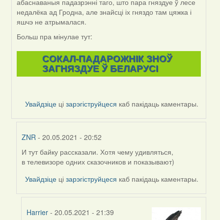
абаснаваныя падазрэнні таго, што пара гняздуе ў лесе
недалёка ад Гродна, але знайсці іх гняздо там цяжка і
яшчэ не атрымалася.
Больш пра мінулае тут:
СОКАЛ-ПАДАРОЖНІК ЗНОЎ
ЗАГНЯЗДУЕ Ў БЕЛАРУСІ
Увайдзіце
ці
зарэгіструйцеся
каб пакідаць каментары.
ZNR
- 20.05.2021 - 20:52
И тут байку рассказали. Хотя чему удивляться,
In
в телевизоре одних сказочников и показывают)
reply
to
Увайдзіце
ці
зарэгіструйцеся
каб пакідаць каментары.
by
Harrier
Harrier
- 20.05.2021 - 21:39