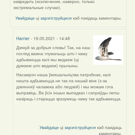
навредить (исключение, наверно, только
экстремальные случаи).
Увайдзіце
ці
зарэгіструйцеся
каб пакідаць каментары.
Harrier
- 19.05.2021 - 14:48
Дзякуй за добрыя словы! Так, на наш
In
погляд важна тлумачыць што і чаму
reply
адбываецца калі мы ведаем (ці
to
думаем што ведаем) прычыны.
by
Jon
Насамрэч наша ўмяшальніцтва патрэбнае, калі
нешта адбываецца не так па нашай віне (з-за
дзеянняў чалавека або людзей) і мы можам гэта
выправіць. Ва ўсіх іншых выпадках і сапраўды лепш
назіраць і старацца зразумець чаму так адбываецца.
Увайдзіце
ці
зарэгіструйцеся
каб пакідаць
каментары.