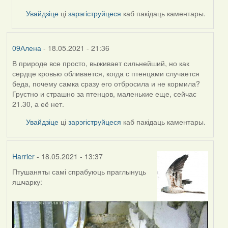
Увайдзіце
ці
зарэгіструйцеся
каб пакідаць каментары.
09Алена
- 18.05.2021 - 21:36
В природе все просто, выживает сильнейший, но как
сердце кровью обливается, когда с птенцами случается
беда, почему самка сразу его отбросила и не кормила?
Грустно и страшно за птенцов, маленькие еще, сейчас
21.30, а её нет.
Увайдзіце
ці
зарэгіструйцеся
каб пакідаць каментары.
Harrier
- 18.05.2021 - 13:37
Птушаняты самі спрабуюць праглынуць
яшчарку: