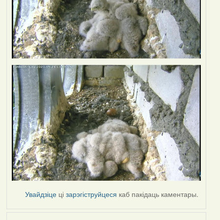
Увайдзіце
ці
зарэгіструйцеся
каб пакідаць каментары.