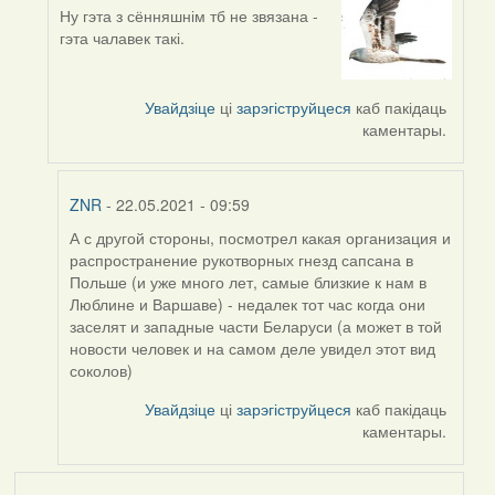
Ну гэта з сённяшнім тб не звязана -
In
гэта чалавек такі.
reply
to
by
Увайдзіце
ці
зарэгіструйцеся
каб пакідаць
ZNR
каментары.
ZNR
- 22.05.2021 - 09:59
А с другой стороны, посмотрел какая организация и
In
распространение рукотворных гнезд сапсана в
reply
Польше (и уже много лет, самые близкие к нам в
to
Люблине и Варшаве) - недалек тот час когда они
by
заселят и западные части Беларуси (а может в той
Harrier
новости человек и на самом деле увидел этот вид
соколов)
Увайдзіце
ці
зарэгіструйцеся
каб пакідаць
каментары.