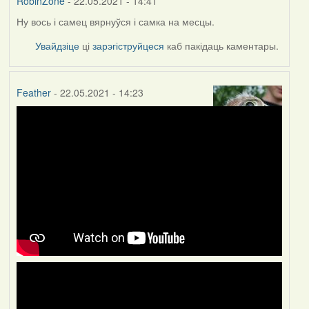
RobinZone
- 22.05.2021 - 14:41
Ну вось і самец вярнуўся і самка на месцы.
Увайдзіце
ці
зарэгіструйцеся
каб пакідаць каментары.
Feather
- 22.05.2021 - 14:23