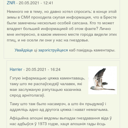
ZNR
- 20.05.2021 - 12:41
Немного не в тему, но давно хотел спросить: в конце этой
зимы в СМИ проходила скупая информация, что в Бресте
были замечены несколько особей сапсана. Кто то может
владеет большей информацией об этом факте? Лично
мне интересно, в каком именно месте города видели этих
птиц, и не осели ли они у нас на гнездовье.
Увайдзіце
ці
зарэгіструйцеся
каб пакідаць каментары.
Harrier
- 20.05.2021 - 16:24
Гэтую інфармацыю цяжка каментаваць,
In
таму што яе распаўсюдзіў чалавек, які
reply
мае заслужаную рэпутацыю казачніка
to
сярод арнітолагаў.
by
ZNR
Таму што там было насамрэч, а што ён прыдумаў і
аддзяліць адно ад другога цяжка і нават немагчыма.
Афіцыйна апошні вядомы выпадак гнездавання віда ў
нас адбыўся ў 1973 годзе, хаця апошнія гады ёсць