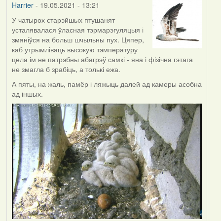
Harrier
- 19.05.2021 - 13:21
У чатырох старэйшых птушанят
усталявалася ўласная тэрмарэгуляцыя і
змяніўся на больш шчыльны пух. Цяпер,
каб утрымліваць высокую тэмпературу
цела ім не патрэбны абагрэў самкі - яна і фізічна гэтага
не змагла б зрабіць, а толькі ежа.
А пяты, на жаль, памёр і ляжыць далей ад камеры асобна
ад іншых.