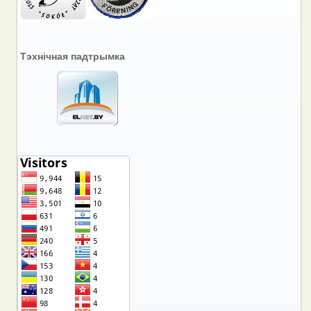
Тэхнічная падтрымка