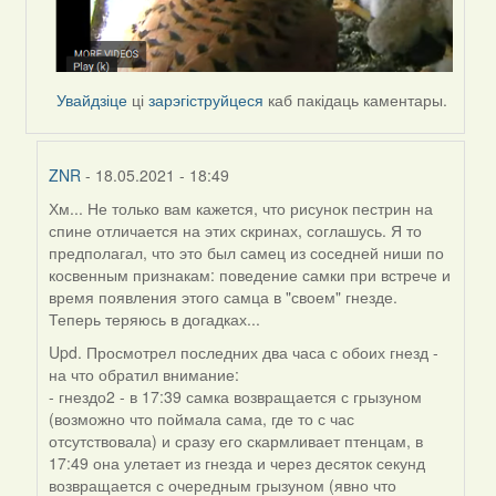
Увайдзіце
ці
зарэгіструйцеся
каб пакідаць каментары.
ZNR
- 18.05.2021 - 18:49
Хм... Не только вам кажется, что рисунок пестрин на
In
спине отличается на этих скринах, соглашусь. Я то
reply
предполагал, что это был самец из соседней ниши по
to
косвенным признакам: поведение самки при встрече и
by
время появления этого самца в "своем" гнезде.
Lighty
Теперь теряюсь в догадках...
Upd. Просмотрел последних два часа с обоих гнезд -
на что обратил внимание:
- гнездо2 - в 17:39 самка возвращается с грызуном
(возможно что поймала сама, где то с час
отсутствовала) и сразу его скармливает птенцам, в
17:49 она улетает из гнезда и через десяток секунд
возвращается с очередным грызуном (явно что