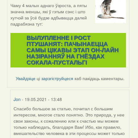
Чаму 4 малых аднаго ўзроста, а пяты
In
значна меншы, які ў гэтым сэнс і што
reply
хутчэй за ўсё будзе адбывацца далей
to
падрабязна тут:
by
Jon
ВЫЛУПЛЕННЕ I РОСТ
ПТУШАНЯТ: ПАЧЫНАЕЦЦА
САМЫ ЦІКАВЫ ЭТАП ОН-ЛАЙН
НАЗІРАННЯЎ НА ГНЁЗДАХ
СОКАЛА-ПУСТАЛЬГІ
Увайдзіце
ці
зарэгіструйцеся
каб пакідаць каментары.
Jon
- 19.05.2021 - 13:48
Спасибо большое за статью, почитал с большим
In
интересом, многое стало понятно. Это природа, у нее
reply
свои законы, к сожалению или к счастью мы можем
to
только наблюдать, благодаря Вам! Ибо, как правило,
by
вмешательство человека в эти процессы может только
Harrier