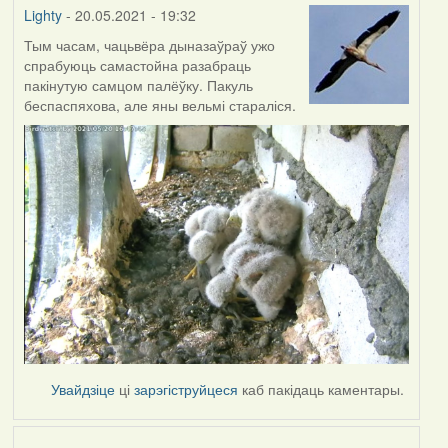
Lighty
- 20.05.2021 - 19:32
Тым часам, чацьвёра дыназаўраў ужо
спрабуюць самастойна разабраць
пакінутую самцом палёўку. Пакуль
беспаспяхова, але яны вельмі стараліся.
Увайдзіце
ці
зарэгіструйцеся
каб пакідаць каментары.