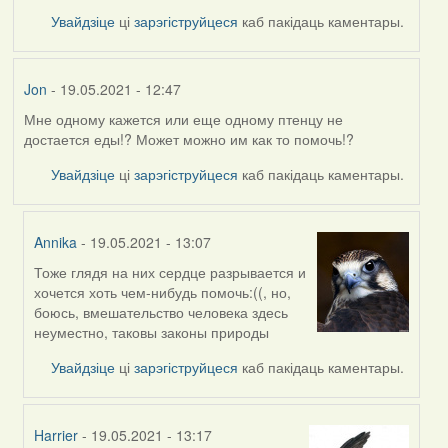
Увайдзіце
ці
зарэгіструйцеся
каб пакідаць каментары.
Jon
- 19.05.2021 - 12:47
Мне одному кажется или еще одному птенцу не
достается еды!? Может можно им как то помочь!?
Увайдзіце
ці
зарэгіструйцеся
каб пакідаць каментары.
Annika
- 19.05.2021 - 13:07
Тоже глядя на них сердце разрывается и
In
хочется хоть чем-нибудь помочь:((, но,
reply
боюсь, вмешательство человека здесь
to
неуместно, таковы законы природы
by
Jon
Увайдзіце
ці
зарэгіструйцеся
каб пакідаць каментары.
Harrier
- 19.05.2021 - 13:17