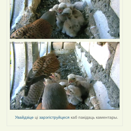
Увайдзіце
ці
зарэгіструйцеся
каб пакідаць каментары.