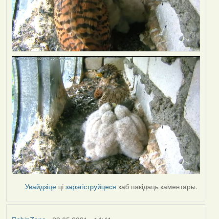
Увайдзіце
ці
зарэгіструйцеся
каб пакідаць каментары.