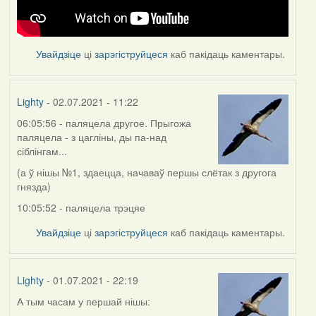
Увайдзіце
ці
зарэгіструйцеся
каб пакідаць каментары.
Lighty
- 02.07.2021 - 11:22
06:05:56 - паляцела другое. Прыгожа
паляцела - з цагліны, ды па-над
сіблінгам...
(а ў нішы №1, здаецца, начаваў першы слётак з другога
гнязда)
10:05:52 - паляцела трэцяе
Увайдзіце
ці
зарэгіструйцеся
каб пакідаць каментары.
Lighty
- 01.07.2021 - 22:19
А тым часам у першай нішы: