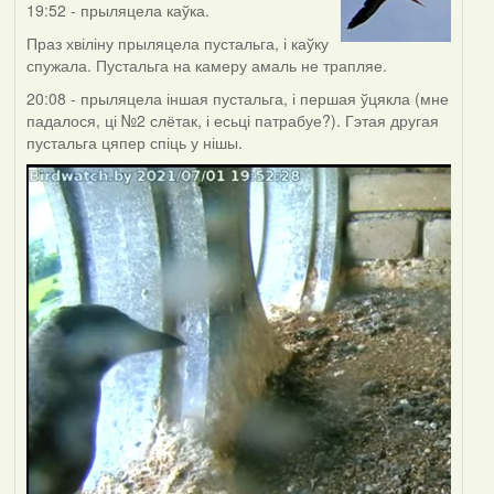
19:52 - прыляцела каўка.
Праз хвіліну прыляцела пустальга, і каўку
спужала. Пустальга на камеру амаль не трапляе.
20:08 - прыляцела іншая пустальга, і першая ўцякла (мне
падалося, ці №2 слётак, і есьці патрабуе?). Гэтая другая
пустальга цяпер спіць у нішы.