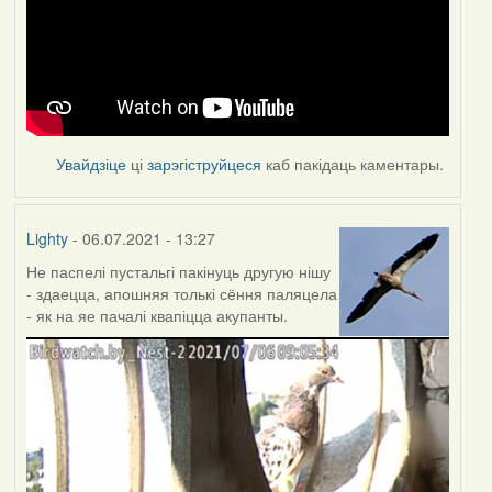
Увайдзіце
ці
зарэгіструйцеся
каб пакідаць каментары.
Lighty
- 06.07.2021 - 13:27
Не паспелі пустальгі пакінуць другую нішу
- здаецца, апошняя толькі сёння паляцела
- як на яе пачалі квапіцца акупанты.