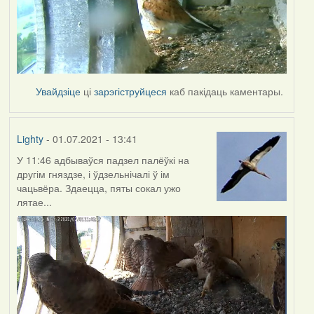
Увайдзіце
ці
зарэгіструйцеся
каб пакідаць каментары.
Lighty
- 01.07.2021 - 13:41
У 11:46 адбываўся падзел палёўкі на
другім гняздзе, і ўдзельнічалі ў ім
чацьвёра. Здаецца, пяты сокал ужо
лятае...