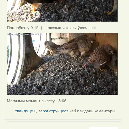
Папраўка: у 9:15 :) - таксама чатыры ўдзельнікі
Магчымы момант вылету - 8:06
Увайдзіце
ці
зарэгіструйцеся
каб пакідаць каментары.