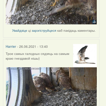
Увайдзіце
ці
зарэгіструйцеся
каб пакідаць каментары.
Harrier
- 26.06.2021 - 13:40
Трое самых галодных сядзяць на самым
краю гнездавой нішы)