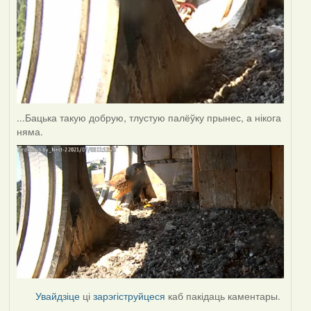
...Бацька такую добрую, тлустую палёўку прынес, а нікога
няма.
Увайдзіце
ці
зарэгіструйцеся
каб пакідаць каментары.