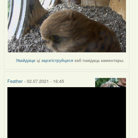
Увайдзіце
ці
зарэгіструйцеся
каб пакідаць каментары.
Feather
- 02.07.2021 - 16:45