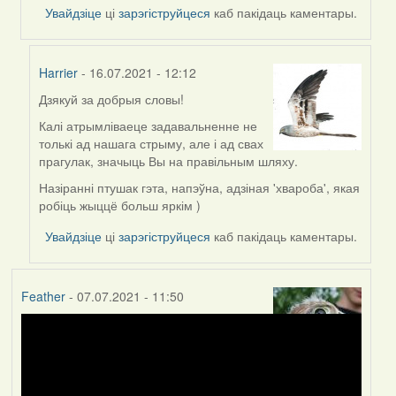
Увайдзіце
ці
зарэгіструйцеся
каб пакідаць каментары.
Harrier
- 16.07.2021 - 12:12
Дзякуй за добрыя словы!
In
reply
Калі атрымліваеце задавальненне не
to
толькі ад нашага стрыму, але і ад свах
by
прагулак, значыць Вы на правільным шляху.
divinbel
Назіранні птушак гэта, напэўна, адзіная 'хвароба', якая
робіць жыццё больш яркім )
Увайдзіце
ці
зарэгіструйцеся
каб пакідаць каментары.
Feather
- 07.07.2021 - 11:50