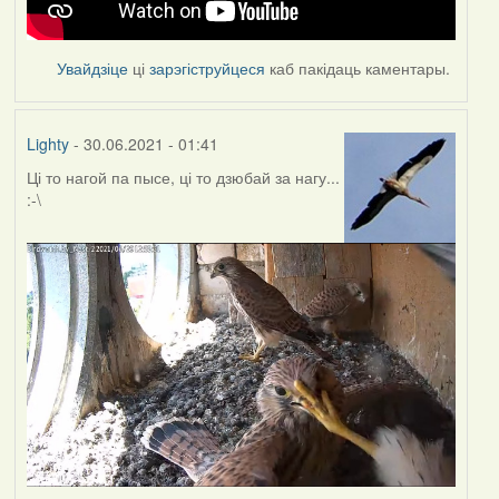
Увайдзіце
ці
зарэгіструйцеся
каб пакідаць каментары.
Lighty
- 30.06.2021 - 01:41
Ці то нагой па пысе, ці то дзюбай за нагу...
:-\