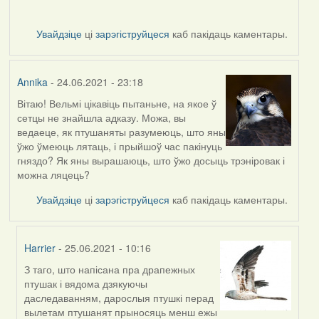
Увайдзіце
ці
зарэгіструйцеся
каб пакідаць каментары.
Annika
- 24.06.2021 - 23:18
Вітаю! Вельмі цікавіць пытаньне, на якое ў
сетцы не знайшла адказу. Можа, вы
ведаеце, як птушаняты разумеюць, што яны
ўжо ўмеюць лятаць, і прыйшоў час пакінуць
гняздо? Як яны вырашаюць, што ўжо досыць трэніровак і
можна ляцець?
Увайдзіце
ці
зарэгіструйцеся
каб пакідаць каментары.
Harrier
- 25.06.2021 - 10:16
З таго, што напісана пра драпежных
In
птушак і вядома дзякуючы
reply
даследаванням, дарослыя птушкі перад
to
вылетам птушанят прыносяць менш ежы