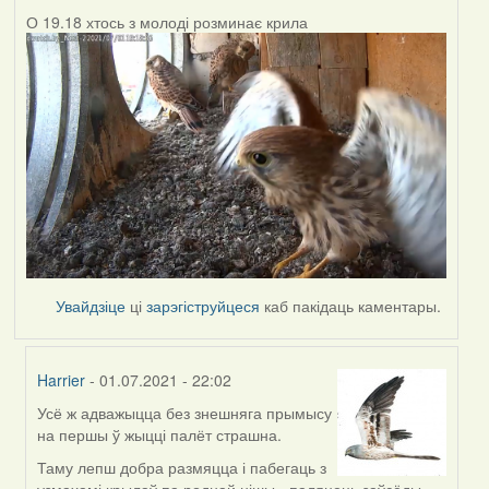
О 19.18 хтось з молоді розминає крила
Увайдзіце
ці
зарэгіструйцеся
каб пакідаць каментары.
Harrier
- 01.07.2021 - 22:02
Усё ж адважыцца без знешняга прымысу
In
на першы ў жыцці палёт страшна.
reply
to
Таму лепш добра размяцца і пабегаць з