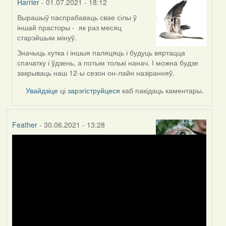
Harrier
- 01.07.2021 - 18:12
Вырашыў паспрабаваць свае сілы ў
In
іншай прасторы - як раз месяц
reply
старэйшым мінуў.
to
by
Значыць хутка і іншыя паляцяць і будуць вяртацца
Lighty
спачатку і ўдзень, а потым толькі нанач. І можна будзе
закрываць наш 12-ы сезон он-лайн назіранняў.
Увайдзіце
ці
зарэгіструйцеся
каб пакідаць каментары.
Feather
- 30.06.2021 - 13:28