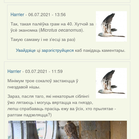
Harrier
- 06.07.2021 - 13:56
Так, такая палёўка грам на 40. Хутчэй за
In
ўсё эканомка (
Microtus oecanomus
).
reply
to
Такую самаму і не з'есці за раз)
by
Увайдзіце
ці
зарэгіструйцеся
каб пакідаць каментары.
Lighty
Harrier
- 03.07.2021 - 11:59
Мінімум трое сокалоў застаюцца ў
гнездавой нішы.
Зараз, пасля таго, які некаторыя сіблінгі
ўжо лятаюць і могуць вяртацца на гняздо,
лепш спрабаваць прасіць ежу ва ўсіх, хто прылятае -
раптам падзеляцца?)