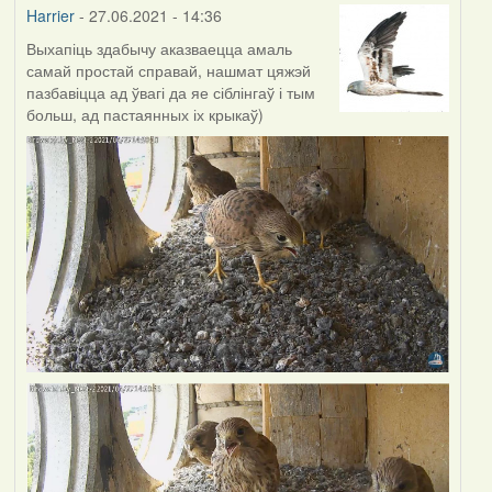
Harrier
- 27.06.2021 - 14:36
Выхапіць здабычу аказваецца амаль
самай простай справай, нашмат цяжэй
пазбавіцца ад ўвагі да яе сіблінгаў і тым
больш, ад пастаянных іх крыкаў)