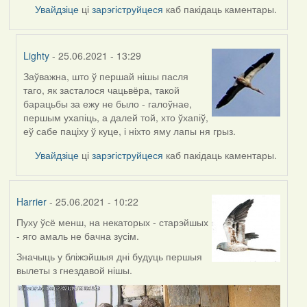
Увайдзіце
ці
зарэгіструйцеся
каб пакідаць каментары.
Lighty
- 25.06.2021 - 13:29
Заўважна, што ў першай нішы пасля
In
таго, як засталося чацьвёра, такой
reply
барацьбы за ежу не было - галоўнае,
to
першым ухапіць, а далей той, хто ўхапіў,
by
еў сабе паціху ў куце, і ніхто яму лапы ня грыз.
Feather
Увайдзіце
ці
зарэгіструйцеся
каб пакідаць каментары.
Harrier
- 25.06.2021 - 10:22
Пуху ўсё менш, на некаторых - старэйшых
- яго амаль не бачна зусім.
Значыць у бліжэйшыя дні будуць першыя
вылеты з гнездавой нішы.