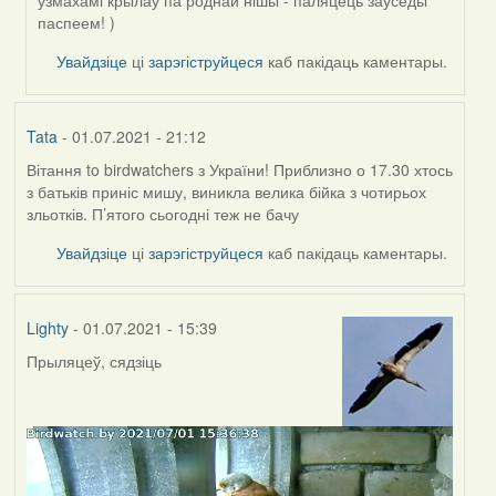
by
узмахамі крылаў па роднай нішы - паляцець заўсёды
Tata
паспеем! )
Увайдзіце
ці
зарэгіструйцеся
каб пакідаць каментары.
Tata
- 01.07.2021 - 21:12
Вітання to birdwatchers з України! Приблизно о 17.30 хтось
з батьків приніс мишу, виникла велика бійка з чотирьох
зльотків. П’ятого сьогодні теж не бачу
Увайдзіце
ці
зарэгіструйцеся
каб пакідаць каментары.
Lighty
- 01.07.2021 - 15:39
Прыляцеў, сядзіць