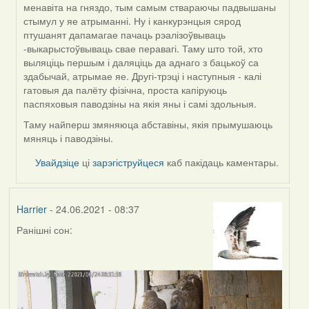
by
менавіта на гняздо, тым самым ствараючы падвышаны
Annika
стымул у яе атрыманні. Ну і канкурэнцыя сярод
птушанят дапамагае пачаць рэалізоўвываць
-выкарыстоўвываць свае перавагі. Таму што той, хто
выляціць першым і даляціць да аднаго з бацькоў са
здабычай, атрымае яе. Другі-трэці і наступныя - калі
гатовыя да палёту фізічна, проста капіруюць
паспяховыя паводзіны на якія яны і самі здольныя.
Таму найперш змяняюца абставіны, якія прымушаюць
мяняць і паводзіны.
Увайдзіце
ці
зарэгіструйцеся
каб пакідаць каментары.
Harrier
- 24.06.2021 - 08:37
Ранішні сон: