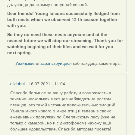
далучацца да стрыму наступнай вясной.
Dear friends! Young falcons successfully fledged from
both nests which we observed 12`th season together
with you.
So they no need these nests anymore and at the
nearest future we will stop our streaming. Thank you for
watching begining of their lifes and we wait for you
next spring.
Увайдзіце
ці
зарэгіструйцеся
каб пакідаць каментары.
divinbel
- 16.07.2021 - 11:04
Спасибо большое за вашу работу и возможность в
In
течение нескольких месяцев наблюдать за ростом
reply
птенцов, это такой источник положительных эмоций!
to
Узнала много нового о мире птиц и теперь в своих
by
ежедневных прогулках по Слепянскому лесу (уже не
Harrier
только с камерой, но и с диктофоном) нахожу ещё
большее удовольствие. Спасибо авторам проекта!