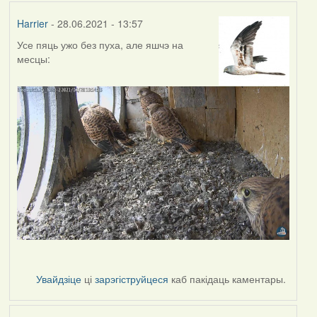
Harrier
- 28.06.2021 - 13:57
Усе пяць ужо без пуха, але яшчэ на
месцы:
Увайдзіце
ці
зарэгіструйцеся
каб пакідаць каментары.