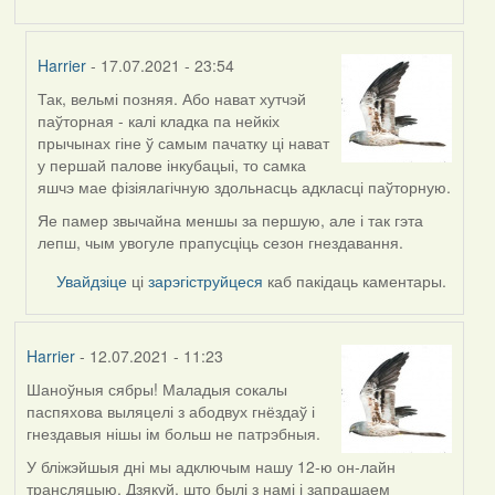
Harrier
- 17.07.2021 - 23:54
Так, вельмі позняя. Або нават хутчэй
In
паўторная - калі кладка па нейкіх
reply
прычынах гіне ў самым пачатку ці нават
to
у першай палове інкубацыі, то самка
by
яшчэ мае фізіялагічную здольнасць адкласці паўторную.
ZNR
Яе памер звычайна меншы за першую, але і так гэта
лепш, чым увогуле прапусціць сезон гнездавання.
Увайдзіце
ці
зарэгіструйцеся
каб пакідаць каментары.
Harrier
- 12.07.2021 - 11:23
Шаноўныя сябры! Маладыя сокалы
паспяхова выляцелі з абодвух гнёздаў і
гнездавыя нішы ім больш не патрэбныя.
У бліжэйшыя дні мы адключым нашу 12-ю он-лайн
трансляцыю. Дзякуй, што былі з намі і запрашаем