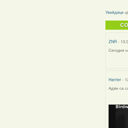
Увайдзіце
ц
C
ZNR
- 13.
Сегодня н
Harrier
- 1
Адзін са 