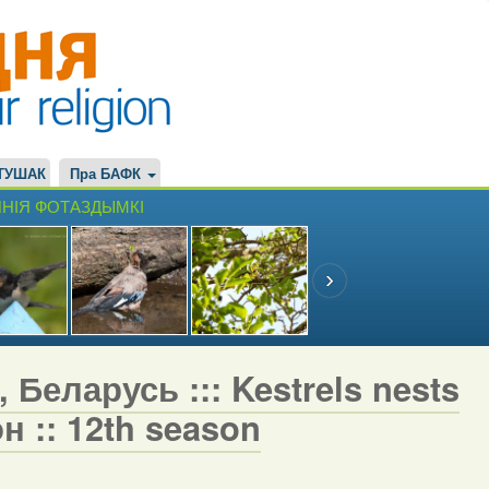
ТУШАК
Пра БАФК
НІЯ ФОТАЗДЫМКІ
 Беларусь ::: Kestrels nests
н :: 12th season