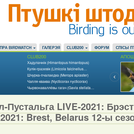
ПРА BIRDWATCH
ГАЛЕРЭЯ
CLUB200
ФОРУМ
СПІСЫ П
CLUB200
АПОШ
Хадулачнік (Himantopus himantopus)
Кулік-гразевік (Limicola falcinellus…
Шчурка-пчалаедка (Merops apiaster)
Чапля-кваква (Nycticorax nycticorax)
Чырвонаваллёвы гагач (Gavia stellata…
-Пустальга LIVE-2021: Брэст,
2021: Brest, Belarus 12-ы сезо