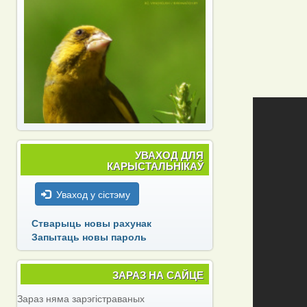
УВАХОД ДЛЯ
КАРЫСТАЛЬНІКАЎ
Уваход у сістэму
Стварыць новы рахунак
Запытаць новы пароль
ЗАРАЗ НА САЙЦЕ
Зараз няма зарэгістраваных