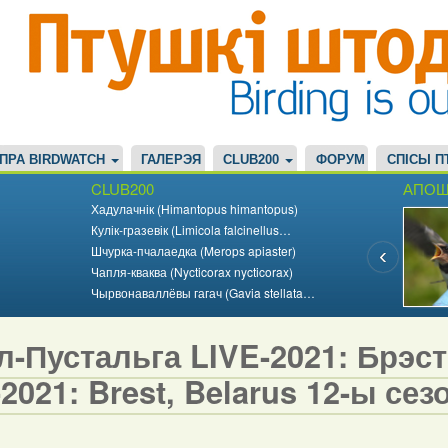
ПРА BIRDWATCH
ГАЛЕРЭЯ
CLUB200
ФОРУМ
СПІСЫ П
CLUB200
АПОШ
Хадулачнік (Himantopus himantopus)
Кулік-гразевік (Limicola falcinellus…
Шчурка-пчалаедка (Merops apiaster)
Чапля-кваква (Nycticorax nycticorax)
Чырвонаваллёвы гагач (Gavia stellata…
-Пустальга LIVE-2021: Брэст,
2021: Brest, Belarus 12-ы сезо