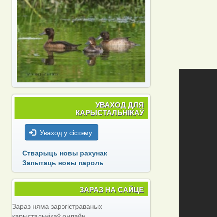
УВАХОД ДЛЯ
КАРЫСТАЛЬНІКАЎ
Уваход у сістэму
Стварыць новы рахунак
Запытаць новы пароль
ЗАРАЗ НА САЙЦЕ
Зараз няма зарэгістраваных
карыстальнікаў онлайн.