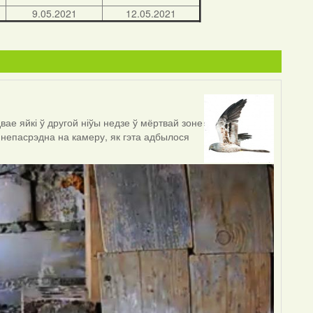
9.05.2021
12.05.2021
ае яйкі ў другой ніўы недзе ў мёртвай зоне
 непасрэдна на камеру, як гэта адбылося