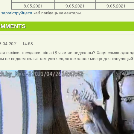
8.05.2021
9.05.2021
9.05.2021
і
зарэгіструйцеся
каб пакідаць каментары.
OMMENTS
6.04.2021 - 14:58
ая вялікая гнездавая ніша і ў чым яе недахопы? Хаця самка адкалдв
мы не ведаем колькі там ужо яек, затое хапае месца для капуляцый