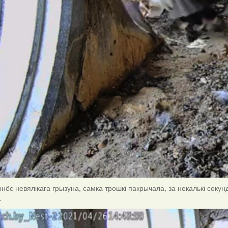
нёс невялікага грызуна, самка трошкі пакрычала, за некалькі секу
.