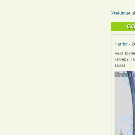
Увайдзіце
ц
C
Harrier
- 2
Чым зручн
камеры і 
зараз: