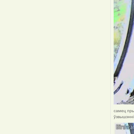
самец пры
ўзвышэнні