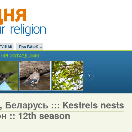
ТУШАК
Пра БАФК
НІЯ ФОТАЗДЫМКІ
 Беларусь ::: Kestrels nests
н :: 12th season