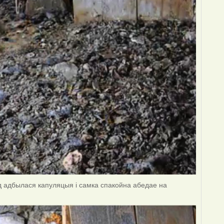
нд адбылася капуляцыя і самка спакойна абедае на