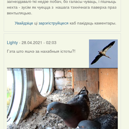
загнездавалі-ткі недзе побач, бо галасы чуваць, і пішчыць
нехта - зусім як чуецца з нашага тэхнічнага паверха праз
вентыляцыю.
Увайдзіце
ці
зарэгіструйцеся
каб пакідаць каментары.
Lighty
- 28.04.2021 - 02:03
Гэта што яшчэ за нахабныя істоты?!