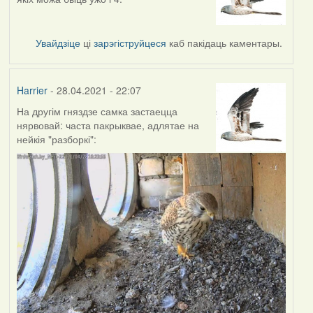
Увайдзіце
ці
зарэгіструйцеся
каб пакідаць каментары.
Harrier
- 28.04.2021 - 22:07
На другім гняздзе самка застаецца
нярвовай: часта пакрыквае, адлятае на
нейкія "разборкі":