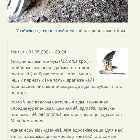
Увайдзіце
ці
зарэгіструйцеся
каб пакідаць каментары.
Harrier
- 01.05.2021 - 20:24
Увогуле шэрыя палёўкі (
Microtus
spp.), -
In
найбольш масавая здабыча не толькі
reply
пустальгі ў добрыя сезоны, але і многіх
to
іншых пярнатых і не толькі драпежнікаў і
by
найпрасцей яны вызначаюцца да віда па зубах - і гэта
Lighty
не жарт.
Усяго ў нас вядомы наступныя віды: звычайная,
сярэднееўрапейская, цёмная
M. agrestis
, палёўка-
эканомка
M. oeconomus
, кустарнікавая ці падземная
М. subterraneus
.
Аднак ёсць віды-двайнікі, якія адрозніваюцца (для нас)
толькі па колькасці храмасом у клетках: гэта самыя