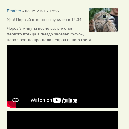
Feather
- 08.05.2021 - 15:27
Ура! Первый птенец вылупился в 14:34!
Через 3 минуты после вылупления
первого птенца в гнездо залетел голубь,
пара яростно прогнала непрошенного гостя.