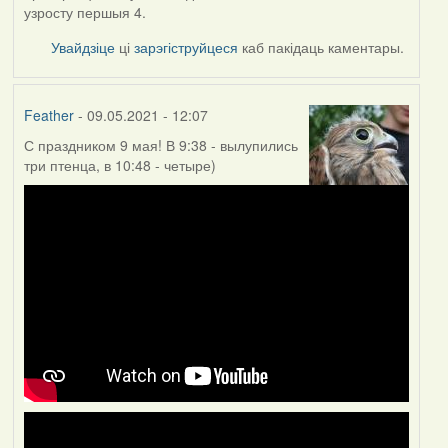
узросту першыя 4.
Увайдзіце
ці
зарэгіструйцеся
каб пакідаць каментары.
Feather
- 09.05.2021 - 12:07
С праздником 9 мая! В 9:38 - вылупились
три птенца, в 10:48 - четыре)