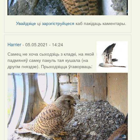
Увайдзіце
ці
зарэгіструйцеся
каб пакідаць каментары.
Harrier
- 05.05.2021 - 14:24
Самец не хоча сыходзіць з кладкі, на якой
падмяняў самку пакуль тая кушала (на
другім гняздзе). Прыходзіцца ўгаворваць: