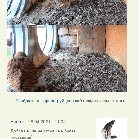
Увайдзіце
ці
зарэгіструйцеся
каб пакідаць каментары.
Harrier
- 28.04.2021 - 11:05
Добрая ніша не можа і не будзе
In
пуставаць)