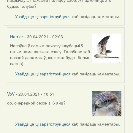
будзе, галубы?
Увайдзіце
ці
зарэгіструйцеся
каб пакідаць каментары.
Harrier
- 30.04.2021 - 02:03
Напэўна ў самым пачатку інкубацыі ў
In
гэтым няма вялікага сэнсу. Галоўнае каб
reply
пазней дапамагаў, калі гэта будзе больш
to
важна)
by
Lighty
Увайдзіце
ці
зарэгіструйцеся
каб пакідаць каментары.
VoV
- 29.04.2021 - 18:51
оо, очередной сезон ) 6 яиц?
Увайдзіце
ці
зарэгіструйцеся
каб пакідаць каментары.