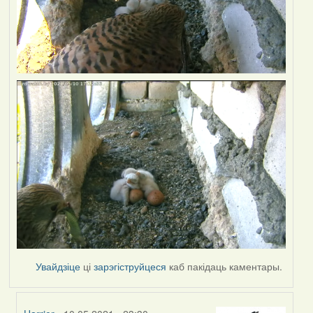
Увайдзіце
ці
зарэгіструйцеся
каб пакідаць каментары.