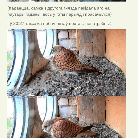
(падаецца, самка з другога гнязда пакідала яго на
паўтары гадзіны, вось у гэты перыяд і прасачыліся)
І ў 20:27 таксама побач лятаў нехта... непатрэбны: