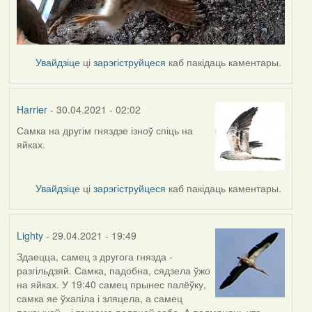
Увайдзіце
ці
зарэгіструйцеся
каб пакідаць каментары.
Harrier
- 30.04.2021 - 02:02
Самка на другім гняздзе ізноў спіць на
яйках.
Увайдзіце
ці
зарэгіструйцеся
каб пакідаць каментары.
Lighty
- 29.04.2021 - 19:49
Здаецца, самец з другога гнязда -
разгільдзяй. Самка, падобна, сядзела ўжо
на яйках. У 19:40 самец прынес палёўку,
самка яе ўхапіла і зляцела, а самец
пакрычаў... і таксама паляцеў сабе. А падмяняць хто