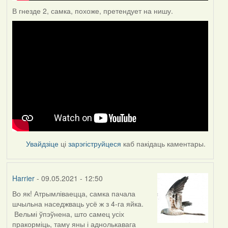
В гнезде 2, самка, похоже, претендует на нишу.
Увайдзіце
ці
зарэгіструйцеся
каб пакідаць каментары.
Harrier
- 09.05.2021 - 12:50
Во як! Атрымліваецца, самка пачала
шчыльна наседжваць усё ж з 4-га яйка.
Вельмі ўпэўнена, што самец усіх
пракорміць, таму яны і аднолькавага