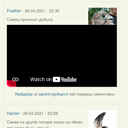
Feather
- 28.04.2021 - 22:30
Самец приносит добычу.
Увайдзіце
ці
зарэгіструйцеся
каб пакідаць каментары.
Harrier
- 28.04.2021 - 22:28
Cамка на другім гняздзе начуе на яйках,
якіх можа быць ужо і 4.