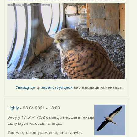
Увайдзіце
ці
зарэгіструйцеся
каб пакідаць каментары.
Lighty
- 28.04.2021 - 18:00
Зноў у 17:51-17:52 самец з першага гнязда
адлучаўся кагосьці ганяць...
Увогуле, такое ўражанне, што галубы