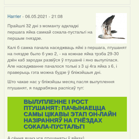
Harrier
- 06.05.2021 - 21:08
Прайшлі 32 дні з моманту адкладкі
першага яйка самкай сокала-пустальгі на
першым гняздзе.
Калі б самка пачала наседжваць яйкі з першага, птушанят
на гняздзе было б ужо 2, - на кожнае яйка трэба 29-30
дзён каб зародак развіўся ў птушанё і яно вылупілася.
Але наседжванне пачалося толькі з 3 ці 4га яйка з 6, і
праверыць гэта можна будзе ў бліжэйшыя дні.
Што чакае нас у бліжэйшы месяц пасля вылуплення
птушанят, я падрабязна распісаў тут:
ВЫЛУПЛЕННЕ I РОСТ
ПТУШАНЯТ: ПАЧЫНАЕЦЦА
САМЫ ЦІКАВЫ ЭТАП ОН-ЛАЙН
НАЗІРАННЯЎ НА ГНЁЗДАХ
СОКАЛА-ПУСТАЛЬГІ
А сёння яшчэ усе птушаняты ў яйках)