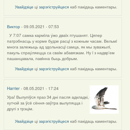
Увайдзіце
ці
зарэгіструйцеся
каб пакідаць каментары.
Виктор
- 09.05.2021 - 07:53
У 7:07 самка кармiла у́жо дваiх птушанят. Цяпер
патрэбнасць у корме будзе расцi з кожным часам. Вельмi
многа залежыць ад здольнасцi самца, як мы зуважылi,
пакуль спрау́ляецца са сваiм абавязкам. Ну i з надвр'ем
пашанцавала, павiнна быць добрым.
Увайдзіце
ці
зарэгіструйцеся
каб пакідаць каментары.
Harrier
- 08.05.2021 - 17:24
Ура! Вылупіўся праз 34 дні пасля адкладкі,
хутчэй за ўсё сёння-заўтра вылупяцца і
другі з трэцім.
Увайдзіце
ці
зарэгіструйцеся
каб пакідаць каментары.