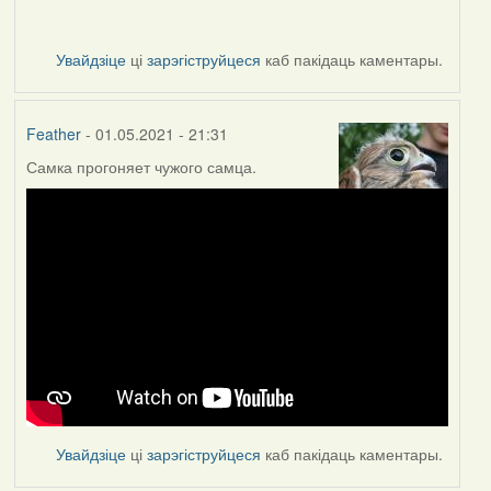
Увайдзіце
ці
зарэгіструйцеся
каб пакідаць каментары.
Feather
- 01.05.2021 - 21:31
Самка прогоняет чужого самца.
Увайдзіце
ці
зарэгіструйцеся
каб пакідаць каментары.