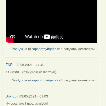
Увайдзіце
ці
зарэгіструйцеся
каб пакідаць каментары.
ZNR
- 09.05.2021 - 11:46
11:38:30 - есть уже и четвертый)
Увайдзіце
ці
зарэгіструйцеся
каб пакідаць каментары.
Виктор
- 09.05.2021 - 09:03
Ну вось ужо i трэцi з'явiу́ся!