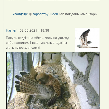
Увайдзіце
ці
зарэгіструйцеся
каб пакідаць каментары.
Harrier
- 02.05.2021 - 18:38
Пакуль сядзіш на яйках, часу на дагляд
сябе навалам. І гэта, магчыма, адзіны
вялікі плюс для самкі: