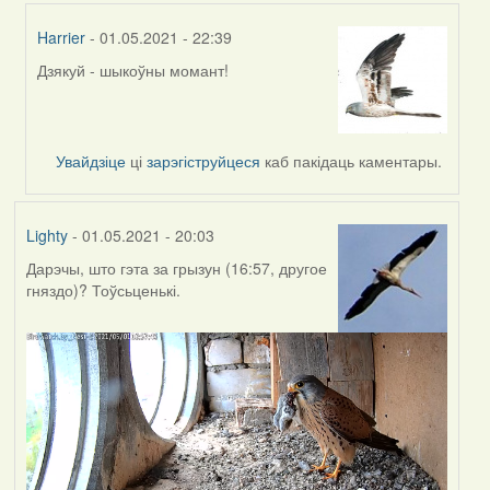
Harrier
- 01.05.2021 - 22:39
Дзякуй - шыкоўны момант!
In
reply
to
by
Увайдзіце
ці
зарэгіструйцеся
каб пакідаць каментары.
Feather
Lighty
- 01.05.2021 - 20:03
Дарэчы, што гэта за грызун (16:57, другое
гняздо)? Тоўсьценькі.