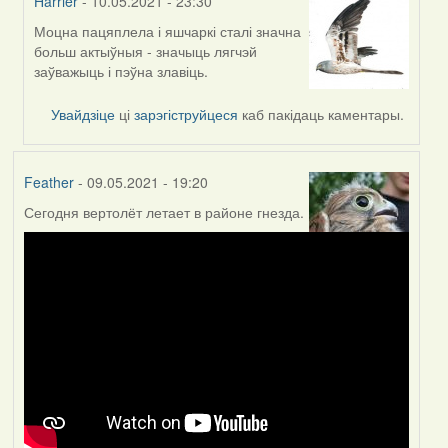
Harrier
- 10.05.2021 - 23:30
Моцна пацяплела і яшчаркі сталі значна
In
больш актыўныя - значыць лягчэй
reply
заўважыць і пэўна злавіць.
to
by
Увайдзіце
ці
зарэгіструйцеся
каб пакідаць каментары.
Lighty
Feather
- 09.05.2021 - 19:20
Сегодня вертолёт летает в районе гнезда.