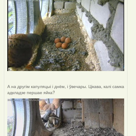
А на другім капуляцыі і днём, і ўвечары. Цікава, калі самка
адкладзе першае яйка?