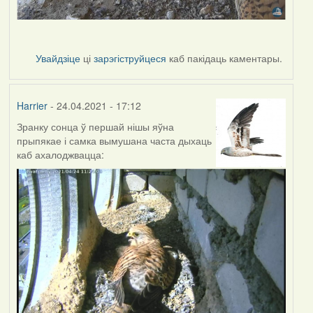
Увайдзіце
ці
зарэгіструйцеся
каб пакідаць каментары.
Harrier
- 24.04.2021 - 17:12
Зранку сонца ў першай нішы яўна
прыпякае і самка вымушана часта дыхаць
каб ахалоджвацца: