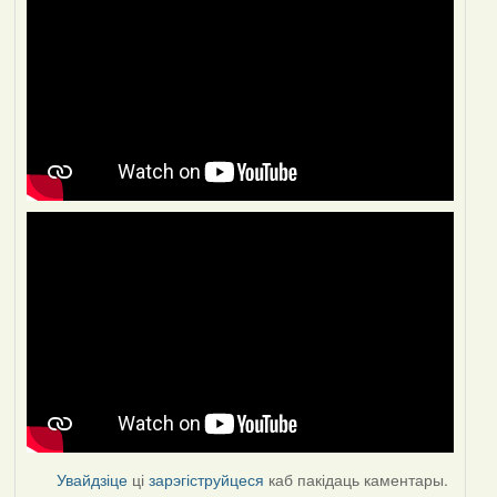
Увайдзіце
ці
зарэгіструйцеся
каб пакідаць каментары.