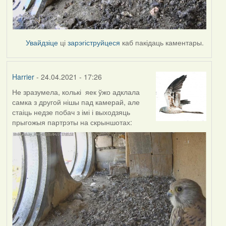
Увайдзіце
ці
зарэгіструйцеся
каб пакідаць каментары.
Harrier
- 24.04.2021 - 17:26
Не зразумела, колькі яек ўжо адклала
самка з другой нішы пад камерай, але
стаіць недзе побач з імі і выходзяць
прыгожыя партрэты на скрыншотах: