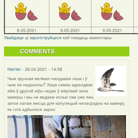
8.05.2021
9.05.2021
9.05.2021
Увайдзіце
ці
зарэгіструйцеся
каб пакідаць каментары.
COMMENTS
Harrier
- 26.04.2021 - 14:58
Чым зручная вялікая гнездавая ніша і ў
чым яе недахопы? Хаця самка адкалдвае
яйкі ў другой ніўы недзе ў мёртвай зоне
камеры і мы не ведаем колькі там ужо яек,
затое хапае месца для капуляцый непасрэдна на камеру,
як гэта адбылося зараз: