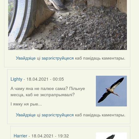
Увайдзіце
ці
зарэгіструйцеся
каб пакідаць каментары.
Lighty
- 18.04.2021 - 00:05
А чаму яна не палюе сама? Пільнуе
In
месца, каб не экспрапрыявалі?
reply
to
І ямку ня рые...
by
Увайдзіце
ці
зарэгіструйцеся
каб пакідаць каментары.
Harrier
Harrier
- 18.04.2021 - 19:32