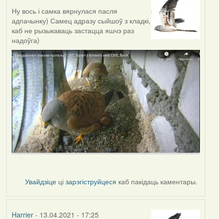
Ну вось і самка вярнулася пасля
адпачынку) Самец адразу сыйшоў з кладкі,
каб не рызыкаваць застацца яшчэ раз
надоўга)
Увайдзіце
ці
зарэгіструйцеся
каб пакідаць каментары.
Harrier
- 13.04.2021 - 17:25