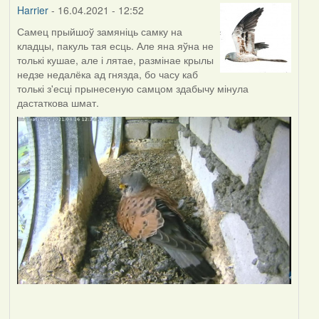
Harrier
- 16.04.2021 - 12:52
Самец прыйшоў замяніць самку на
кладцы, пакуль тая есць. Але яна яўна не
толькі кушае, але і лятае, размінае крылы
недзе недалёка ад гнязда, бо часу каб
толькі з'есці прынесеную самцом здабычу мінула
дастаткова шмат.