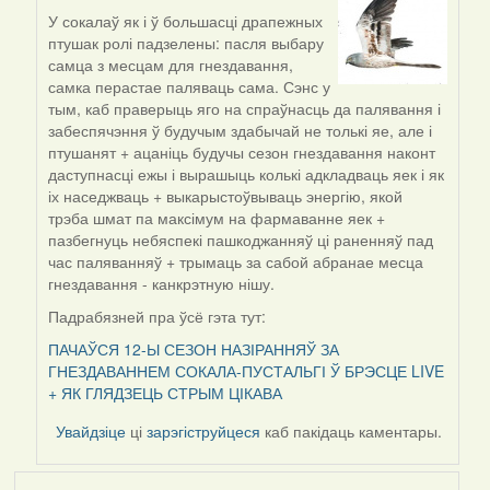
У сокалаў як і ў большасці драпежных
In
птушак ролі падзелены: пасля выбару
reply
самца з месцам для гнездавання,
to
самка перастае паляваць сама. Сэнс у
by
тым, каб праверыць яго на спраўнасць да палявання і
Lighty
забеспячэння ў будучым здабычай не толькі яе, але і
птушанят + ацаніць будучы сезон гнездавання наконт
даступнасці ежы і вырашыць колькі адкладваць яек і як
іх наседжваць + выкарыстоўвываць энергію, якой
трэба шмат па максімум на фармаванне яек +
пазбегнуць небяспекі пашкоджанняў ці раненняў пад
час паляванняў + трымаць за сабой абранае месца
гнездавання - канкрэтную нішу.
Падрабязней пра ўсё гэта тут:
ПАЧАЎСЯ 12-Ы СЕЗОН НАЗІРАННЯЎ ЗА
ГНЕЗДАВАННЕМ СОКАЛА-ПУСТАЛЬГІ Ў БРЭСЦЕ LIVE
+ ЯК ГЛЯДЗЕЦЬ СТРЫМ ЦІКАВА
Увайдзіце
ці
зарэгіструйцеся
каб пакідаць каментары.