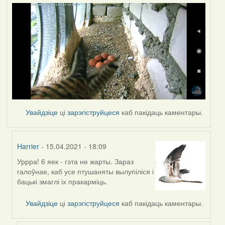
Увайдзіце
ці
зарэгіструйцеся
каб пакідаць каментары.
Harrier
- 15.04.2021 - 18:09
Уррра! 6 яек - гэта не жарты. Зараз
In
галоўнае, каб усе птушаняты вылупіліся і
reply
бацькі змаглі іх пракарміць.
to
by
Увайдзіце
ці
зарэгіструйцеся
каб пакідаць каментары.
yalo