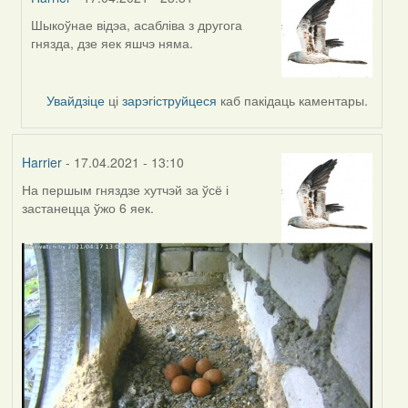
Шыкоўнае відэа, асабліва з другога
In
гнязда, дзе яек яшчэ няма.
reply
to
by
Увайдзіце
ці
зарэгіструйцеся
каб пакідаць каментары.
Feather
Harrier
- 17.04.2021 - 13:10
На першым гняздзе хутчэй за ўсё і
застанецца ўжо 6 яек.