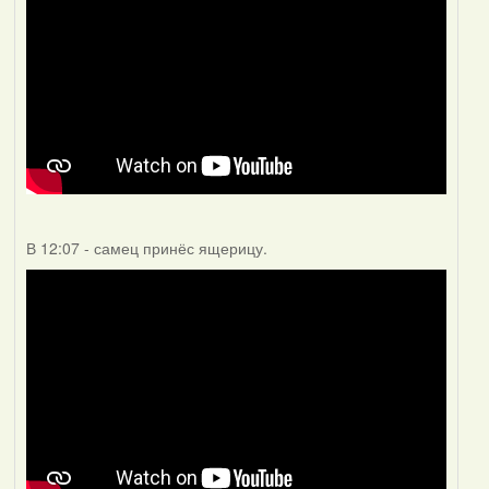
В 12:07 - самец принёс ящерицу.