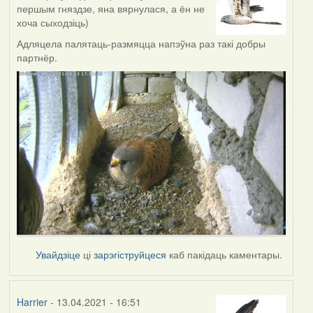
першым гняздзе, яна вярнулася, а ён не
хоча сыходзіць)
Адляцела палятаць-размяцца напэўна раз такі добры
партнёр.
Увайдзіце
ці
зарэгіструйцеся
каб пакідаць каментары.
Harrier
- 13.04.2021 - 16:51