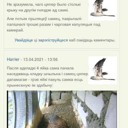
Не зразумела, чаго цяпер было столькі
крыку на другім гняздзе ад самкі.
Але потым прыляцеў самец, пакрычалі-
папішчалі трошкі разам і чарговая капуляцыя пад
камерай.
Увайдзіце
ці
зарэгіструйцеся
каб пакідаць каментары.
Harrier
- 13.04.2021 - 13:56
Пасля адкладкі 4 яйка сама пачала
наседжваць кладку шчыльна і самец цяпер
дапамагае - грэе яйкі пакуль самка есць
прынесеную ім здабычу: