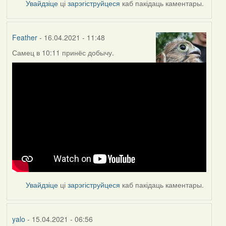
Увайдзіце
ці
зарэгіструйцеся
каб пакідаць каментары.
Feather
- 16.04.2021 - 11:48
Самец в 10:11 принёс добычу.
Увайдзіце
ці
зарэгіструйцеся
каб пакідаць каментары.
yalo
- 15.04.2021 - 06:56