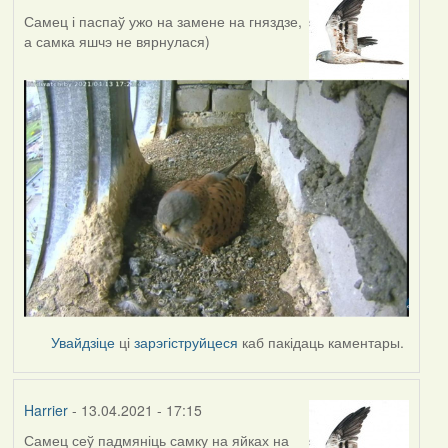
Самец і паспаў ужо на замене на гняздзе,
а самка яшчэ не вярнулася)
Увайдзіце
ці
зарэгіструйцеся
каб пакідаць каментары.
Harrier
- 13.04.2021 - 17:15
Самец сеў падмяніць самку на яйках на