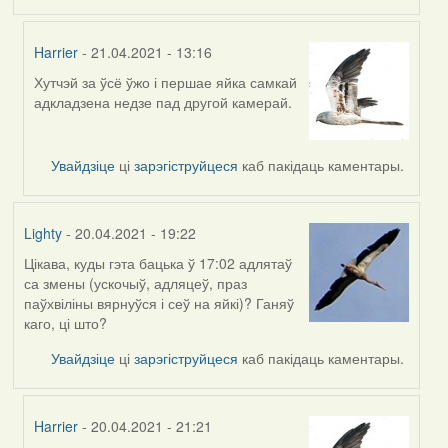
Harrier
- 21.04.2021 - 13:16
Хутчэй за ўсё ўжо і першае яйка самкай
In
адкладзена недзе пад другой камерай.
reply
to
by
Увайдзіце
ці
зарэгіструйцеся
каб пакідаць каментары.
Feather
Lighty
- 20.04.2021 - 19:22
Цікава, куды гэта бацька ў 17:02 адлятаў
са змены (ускочыў, адляцеў, праз
паўхвіліны вярнуўся і сеў на яйкі)? Ганяў
каго, ці што?
Увайдзіце
ці
зарэгіструйцеся
каб пакідаць каментары.
Harrier
- 20.04.2021 - 21:21