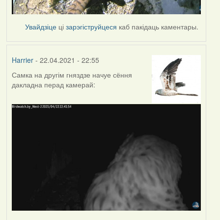
Увайдзіце
ці
зарэгіструйцеся
каб пакідаць каментары.
Harrier
- 22.04.2021 - 22:55
Самка на другім гняздзе начуе сёння
дакладна перад камерай: