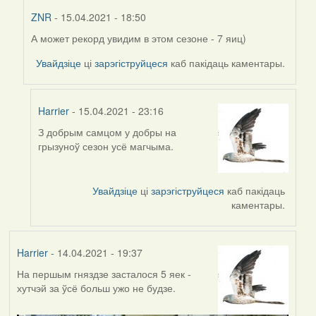
ZNR
- 15.04.2021 - 18:50
А может рекорд увидим в этом сезоне - 7 яиц)
In
reply
Увайдзіце
ці
зарэгіструйцеся
каб пакідаць каментары.
to
by
Harrier
Harrier
- 15.04.2021 - 23:16
З добрым самцом у добры на
In
грызуноў сезон усё магчыма.
reply
to
by
Увайдзіце
ці
зарэгіструйцеся
каб пакідаць
ZNR
каментары.
Harrier
- 14.04.2021 - 19:37
На першым гняздзе засталося 5 яек -
хутчэй за ўсё больш ужо не будзе.