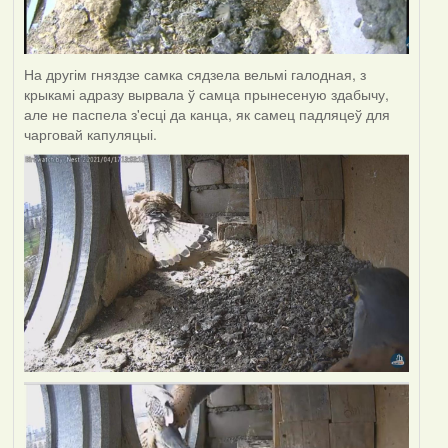
На другім гняздзе самка сядзела вельмі галодная, з
крыкамі адразу вырвала ў самца прынесеную здабычу,
але не паспела з'есці да канца, як самец падляцеў для
чарговай капуляцыі.