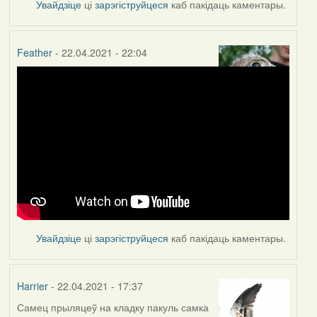
Увайдзіце
ці
зарэгіструйцеся
каб пакідаць каментары.
Feather
- 22.04.2021 - 22:04
Увайдзіце
ці
зарэгіструйцеся
каб пакідаць каментары.
Harrier
- 22.04.2021 - 17:37
Самец прыляцеў на кладку пакуль самка