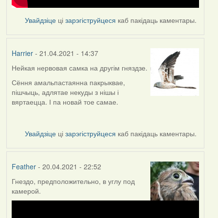
Увайдзіце
ці
зарэгіструйцеся
каб пакідаць каментары.
Harrier
- 21.04.2021 - 14:37
Нейкая нервовая самка на другім гняздзе.
Сёння амальпастаянна пакрыквае,
пішчыць, адлятае некуды з нішы і
вяртаецца. І па новай тое самае.
Увайдзіце
ці
зарэгіструйцеся
каб пакідаць каментары.
Feather
- 20.04.2021 - 22:52
Гнездо, предположительно, в углу под
камерой.