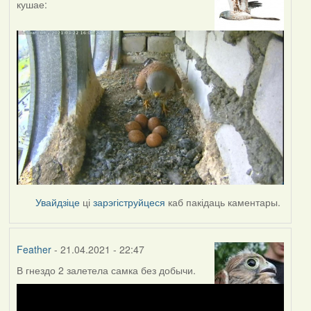
кушае:
Увайдзіце
ці
зарэгіструйцеся
каб пакідаць каментары.
Feather
- 21.04.2021 - 22:47
В гнездо 2 залетела самка без добычи.