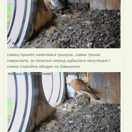
самец прынёс невялікага грызуна, самка трошкі
пакрычала, за некалькі секунд адбылася капуляцыя і
самка спакойна абедае на ўзвышэнні.