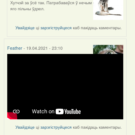
Хутчэй за ўсё так. Патрабаваўся ў нечым
In
яго пільны ўдзел.
reply
to
by
Увайдзіце
ці
зарэгіструйцеся
каб пакідаць каментары.
Lighty
Feather
- 19.04.2021 - 23:10
Увайдзіце
ці
зарэгіструйцеся
каб пакідаць каментары.